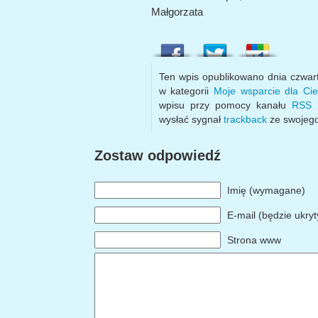
Małgorzata
Ten wpis opublikowano dnia czwar
w kategorii
Moje wsparcie dla Cie
wpisu przy pomocy kanału
RSS 
wysłać sygnał
trackback
ze swojego
Zostaw odpowiedź
Imię (wymagane)
E-mail (będzie ukry
Strona www