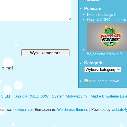
Polecam
Dobra Edukacja
0
Oswoić ADHD u dzieck
Wypasione Kolonie
0
Kategorie
 e-mail
YCIELI
Kurs dla RODZICÓW
System Motywacyjny
Mądre Chwalenie Dzi
orstwa:
newbpainter
, tłumaczenie:
Wordpress themes
| Powered by
website4