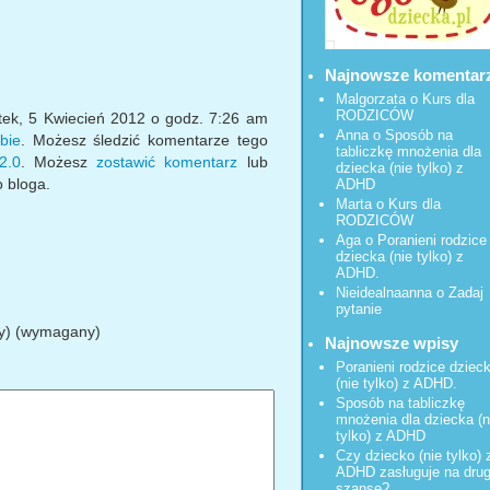
Najnowsze komentar
Malgorzata
o
Kurs dla
RODZICÓW
tek, 5 Kwiecień 2012 o godz. 7:26 am
Anna o
Sposób na
bie
. Możesz śledzić komentarze tego
tabliczkę mnożenia dla
2.0
. Możesz
zostawić komentarz
lub
dziecka (nie tylko) z
 bloga.
ADHD
Marta o
Kurs dla
RODZICÓW
Aga o
Poranieni rodzice
dziecka (nie tylko) z
ADHD.
Nieidealnaanna
o
Zadaj
pytanie
ty) (wymagany)
Najnowsze wpisy
Poranieni rodzice dziec
(nie tylko) z ADHD.
Sposób na tabliczkę
mnożenia dla dziecka (n
tylko) z ADHD
Czy dziecko (nie tylko) 
ADHD zasługuje na dru
szansę?