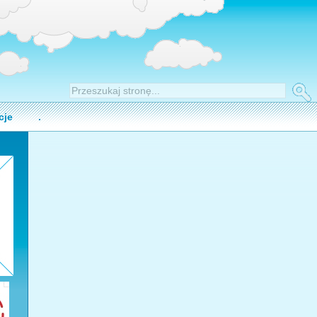
cje
.