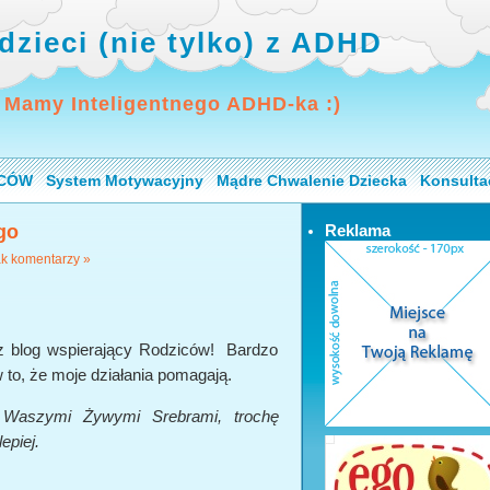
dzieci (nie tylko) z ADHD
 Mamy Inteligentnego ADHD-ka :)
ICÓW
System Motywacyjny
Mądre Chwalenie Dziecka
Konsulta
go
Reklama
k komentarzy »
z blog wspierający Rodziców! Bardzo
w to, że moje działania pomagają.
 Waszymi Żywymi Srebrami, trochę
epiej.