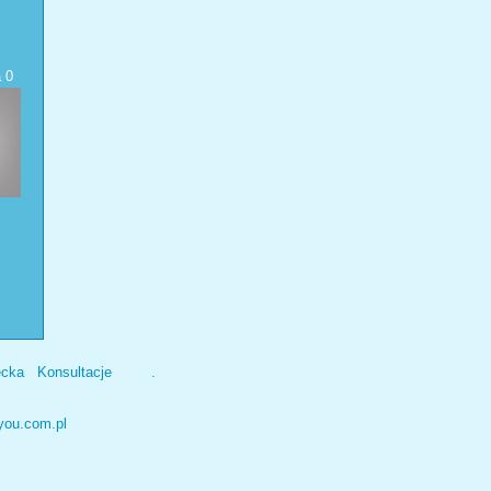
a
0
ecka
Konsultacje
.
you.com.pl