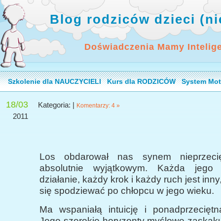
Blog rodziców dzieci (n
Doświadczenia Mamy Intelig
Szkolenie dla NAUCZYCIELI
Kurs dla RODZICÓW
System Mot
18/03
Kategoria: |
Komentarzy: 4 »
2011
Los obdarował nas synem nieprzeci
absolutnie wyjątkowym. Każda jego
działanie, każdy krok i każdy ruch jest inn
się spodziewać po chłopcu w jego wieku.
Ma wspaniałą intuicję i ponadprzeciętną
Jego szerokie horyzonty myślowe zaskak