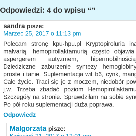
Odpowiedzi: 4 do wpisu “”
sandra
pisze:
Marzec 25, 2017 o 11:13 pm
Polecam stronę kpu-hpu.pl Kryptopiroluria i
malvarią, hemopirollaktamurią często objawi
aspergerem autyzmem, hipermobilnośc
Dziedziczne zaburzenie syntezy hemoglobiny
proste i tanie. Suplementacja wit b6, cynk, man
Całe życie. Traci się je z moczem, niedobór pow
j.w. Trzeba zbadać poziom Hemopirollakta
Szczegóły na stronie. Sprawdziłam na sobie syn
Po pół roku suplementacji duża poprawa.
Odpowiedz
Malgorzata
pisze:
Kwiecień 21, 2017 o 12:01 am