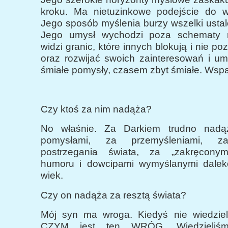
kroku. Ma nietuzinkowe podejście do w
Jego sposób myślenia burzy wszelki usta
Jego umysł wychodzi poza schematy m
widzi granic, które innych blokują i nie po
oraz rozwijać swoich zainteresowań i um
śmiałe pomysły, czasem zbyt śmiałe. Wspa
Czy ktoś za nim nadąża?
No właśnie. Za Darkiem trudno nadą
pomysłami, za przemyśleniami, 
postrzegania świata, za „zakręcony
humoru i dowcipami wymyślanymi dalek
wiek.
Czy on nadąża za resztą świata?
Mój syn ma wroga. Kiedyś nie wiedzie
CZYM jest ten WRÓG. Wiedzieliśm