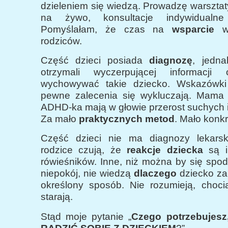
dzieleniem się wiedzą. Prowadzę warsztaty
na żywo, konsultacje indywidualn
Pomyślałam, że czas na
wsparcie
wi
rodziców.
Część dzieci posiada
diagnozę
, jedna
otrzymali wyczerpującej informacj
wychowywać takie dziecko. Wskazówki 
pewne zalecenia się wykluczają. Mama 
ADHD-ka mają w głowie przerost suchych i
Za mało
praktycznych metod
. Mało konk
Część dzieci nie ma diagnozy lekarsk
rodzice czują, że
reakcje dziecka
są 
rówieśników. Inne, niż można by się spo
niepokój, nie wiedzą
dlaczego
dziecko za
określony sposób. Nie rozumieją, choci
starają.
Stąd moje pytanie „
Czego potrzebujesz