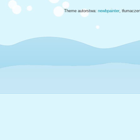
Theme autorstwa:
newbpainter
, tłumacze