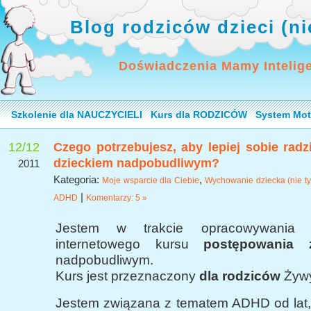
Blog rodziców dzieci (n
Doświadczenia Mamy Intelig
Szkolenie dla NAUCZYCIELI
Kurs dla RODZICÓW
System Mot
12/12
Czego potrzebujesz, aby lepiej sobie radz
dzieckiem nadpobudliwym?
2011
Kategoria:
,
Moje wsparcie dla Ciebie
Wychowanie dziecka (nie ty
|
ADHD
Komentarzy: 5 »
Jestem w trakcie opracowywania
internetowego kursu
postępowania 
nadpobudliwym.
Kurs jest przeznaczony
dla rodziców
Żywy
Jestem związana z tematem ADHD od lat, 