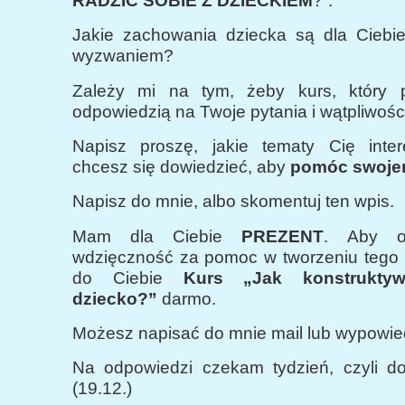
RADZIĆ SOBIE Z DZIECKIEM
?”.
Jakie zachowania dziecka są dla Ciebi
wyzwaniem?
Zależy mi na tym, żeby kurs, który p
odpowiedzią na Twoje pytania i wątpliwośc
Napisz proszę, jakie tematy Cię inte
chcesz się dowiedzieć, aby
pomóc swoje
Napisz do mnie, albo skomentuj ten wpis.
Mam dla Ciebie
PREZENT
. Aby o
wdzięczność za pomoc w tworzeniu tego k
do Ciebie
Kurs „Jak konstruktyw
dziecko?”
darmo.
Możesz napisać do mnie mail lub wypowiedz
Na odpowiedzi czekam tydzień, czyli do
(19.12.)