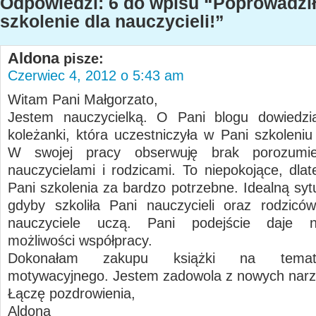
Odpowiedzi: 6 do wpisu “Poprowadzi
szkolenie dla nauczycieli!”
Aldona
pisze:
Czerwiec 4, 2012 o 5:43 am
Witam Pani Małgorzato,
Jestem nauczycielką. O Pani blogu dowiedzi
koleżanki, która uczestniczyła w Pani szkoleniu
W swojej pracy obserwuję brak porozumie
nauczycielami i rodzicami. To niepokojące, dl
Pani szkolenia za bardzo potrzebne. Idealną syt
gdyby szkoliła Pani nauczycieli oraz rodziców
nauczyciele uczą. Pani podejście daje n
możliwości współpracy.
Dokonałam zakupu książki na tema
motywacyjnego. Jestem zadowola z nowych narz
Łączę pozdrowienia,
Aldona