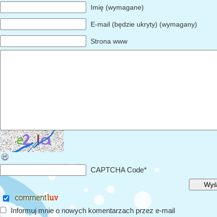
Imię (wymagane)
E-mail (będzie ukryty) (wymagany)
Strona www
CAPTCHA Code
*
Informuj mnie o nowych komentarzach przez e-mail