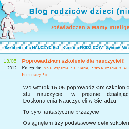
Blog rodziców dzieci (n
Doświadczenia Mamy Intelig
Szkolenie dla NAUCZYCIELI
Kurs dla RODZICÓW
System Mot
18/05
Poprowadziłam szkolenie dla nauczycieli!
2012
Kategoria:
,
Moje wsparcie dla Ciebie
Szkoła dziecka z A
Komentarzy: 6 »
We wtorek 15.05 poprowadziłam szkolenie
stu nauczycieli w prężnie działaj
Doskonalenia Nauczycieli w Sieradzu.
To było fantastyczne przeżycie!
Osiągnęłam trzy podstawowe
cele
szkolen