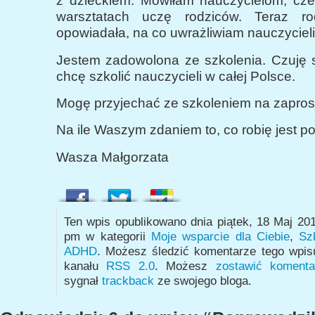
z dzieckiem. Mówiłam nauczycielom, cz
warsztatach uczę rodziców. Teraz r
opowiadała, na co uwrażliwiam nauczycieli
Jestem zadowolona ze szkolenia. Czuję s
chcę szkolić nauczycieli w całej Polsce.
Mogę przyjechać ze szkoleniem na zapros
Na ile Waszym zdaniem to, co robię jest p
Wasza Małgorzata
Ten wpis opublikowano dnia piątek, 18 Maj 20
pm w kategorii
Moje wsparcie dla Ciebie
,
Sz
ADHD
. Możesz śledzić komentarze tego wpi
kanału
RSS 2.0
. Możesz
zostawić komenta
sygnał
trackback
ze swojego bloga.