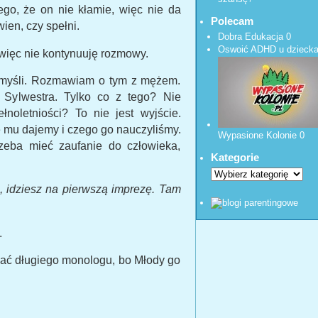
ego, że on nie kłamie, więc nie da
Polecam
wien, czy spełni.
Dobra Edukacja
0
Oswoić ADHD u dzieck
 więc nie kontynuuję rozmowy.
 myśli. Rozmawiam o tym z mężem.
Sylwestra. Tylko co z tego? Nie
noletniości? To nie jest wyjście.
 mu dajemy i czego go nauczyliśmy.
Wypasione Kolonie
0
zeba mieć zaufanie do człowieka,
Kategorie
, idziesz na pierwszą imprezę. Tam
.
ać długiego monologu, bo Młody go