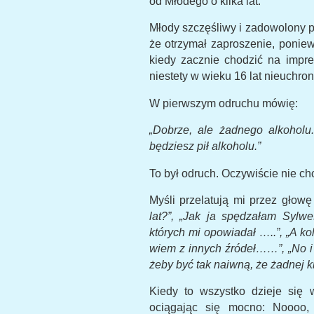
od Młodego o kilka lat.
Młody szczęśliwy i zadowolony py
że otrzymał zaproszenie, ponie
kiedy zacznie chodzić na impre
niestety w wieku 16 lat nieuchron
W pierwszym odruchu mówię:
„
Dobrze, ale żadnego alkoholu
będziesz pił alkoholu.”
To był odruch. Oczywiście nie chc
Myśli przelatują mi przez głow
lat?”, „Jak ja spędzałam Sylwe
których mi opowiadał …..”, „A ko
wiem z innych źródeł……”, „No i 
żeby być tak naiwną, że żadnej 
Kiedy to wszystko dzieje się
ociągając się mocno: Noooo,