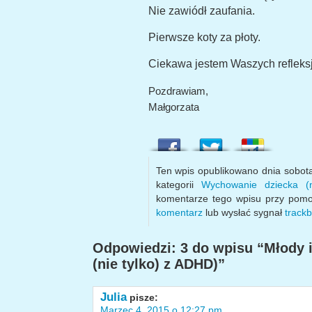
Nie zawiódł zaufania.
Pierwsze koty za płoty.
Ciekawa jestem Waszych refleksji
Pozdrawiam,
Małgorzata
Ten wpis opublikowano dnia sobot
kategorii
Wychowanie dziecka (
komentarze tego wpisu przy pom
komentarz
lub wysłać sygnał
track
Odpowiedzi: 3 do wpisu “Młody i
(nie tylko) z ADHD)”
Julia
pisze:
Marzec 4, 2015 o 12:27 pm