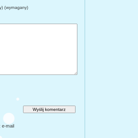
ty) (wymagany)
 e-mail