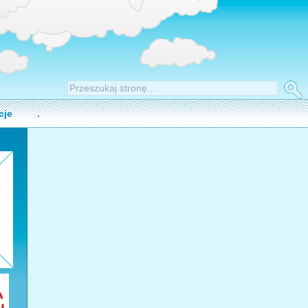
cje
.