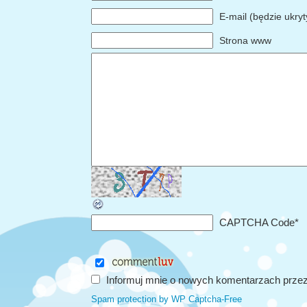
E-mail (będzie ukry
Strona www
CAPTCHA Code
*
Informuj mnie o nowych komentarzach przez
Spam protection by WP Captcha-Free