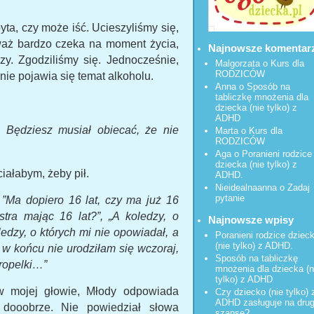
ta, czy może iść. Ucieszyliśmy się,
waż bardzo czeka na moment życia,
Najnowsze komentar
zy. Zgodziliśmy się. Jednocześnie,
Malgorzata
o
Kurs dla
RODZICÓW
nie pojawia się temat alkoholu.
Anna o
Sposób na
tabliczkę mnożenia dla
dziecka (nie tylko) z
ADHD
. Będziesz musiał obiecać, że nie
Marta o
Kurs dla
RODZICÓW
Aga o
Poranieni rodzice
dziecka (nie tylko) z
iałabym, żeby pił.
ADHD.
Nieidealnaanna
o
Zadaj
pytanie
ę
”Ma dopiero 16 lat, czy ma już 16
stra mając 16 lat?”, „A koledzy, o
Najnowsze wpisy
ledzy, o których mi nie opowiadał, a
Poranieni rodzice dziec
(nie tylko) z ADHD.
w końcu nie urodziłam się wczoraj,
Sposób na tabliczkę
kropelki…”
mnożenia dla dziecka (n
tylko) z ADHD
 w mojej głowie, Młody odpowiada
Czy dziecko (nie tylko) 
ADHD zasługuje na dru
 dooobrze. Nie powiedział słowa
szansę?