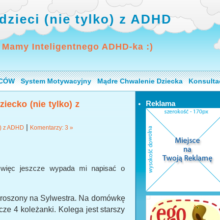
dzieci (nie tylko) z ADHD
 Mamy Inteligentnego ADHD-ka :)
ICÓW
System Motywacyjny
Mądre Chwalenie Dziecka
Konsulta
iecko (nie tylko) z
Reklama
|
o) z ADHD
Komentarzy: 3 »
a, więc jeszcze wypada mi napisać o
aproszony na Sylwestra. Na domówkę
cze 4 koleżanki. Kolega jest starszy