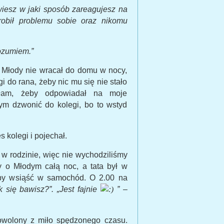
wiesz w jaki sposób zareagujesz na
zrobił problemu sobie oraz nikomu
ozumiem.”
y Młody nie wracał do domu w nocy,
gi do rana, żeby nic mu się nie stało
iłam, żeby odpowiadał na moje
ym dzwonić do kolegi, bo to wstyd
 kolegi i pojechał.
 w rodzinie, więc nie wychodziliśmy
y o Młodym całą noc, a tata był w
eby wsiąść w samochód. O 2.00 na
k się bawisz?”. „Jest fajnie
”
–
dowolony z miło spędzonego czasu.