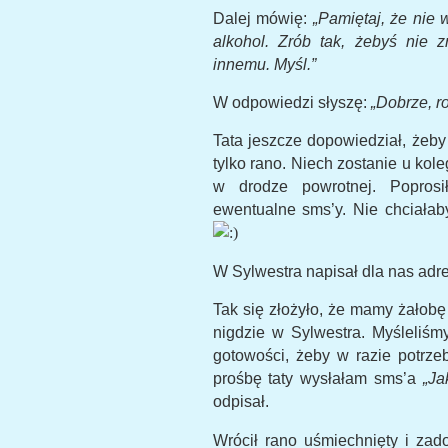
Dalej mówię:
„Pamiętaj, że nie 
alkohol. Zrób tak, żebyś nie 
innemu. Myśl.”
W odpowiedzi słyszę:
„Dobrze, r
Tata jeszcze dopowiedział, żeb
tylko rano. Niech zostanie u kole
w drodze powrotnej. Popros
ewentualne sms’y. Nie chciałab
W Sylwestra napisał dla nas adres
Tak się złożyło, że mamy żałobę
nigdzie w Sylwestra. Myśleliśm
gotowości, żeby w razie potrz
prośbę taty wysłałam sms’a
„Ja
odpisał.
Wrócił rano uśmiechnięty i za