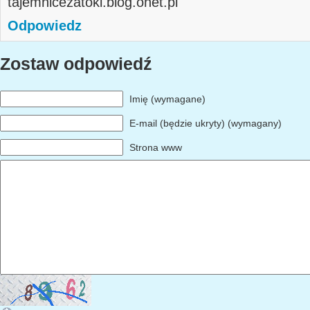
tajemnicezatoki.blog.onet.pl
Odpowiedz
Zostaw odpowiedź
Imię (wymagane)
E-mail (będzie ukryty) (wymagany)
Strona www