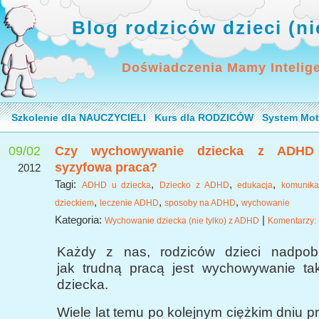
Blog rodziców dzieci (n
Doświadczenia Mamy Intelig
Szkolenie dla NAUCZYCIELI
Kurs dla RODZICÓW
System Mot
09/02
Czy wychowywanie dziecka z ADHD
syzyfowa praca?
2012
Tagi:
,
,
,
ADHD u dziecka
Dziecko z ADHD
edukacja
komunika
,
,
,
dzieckiem
leczenie ADHD
sposoby na ADHD
wychowanie
Kategoria:
|
Wychowanie dziecka (nie tylko) z ADHD
Komentarzy: 
Każdy z nas, rodziców dzieci nadpobu
jak trudną pracą jest wychowywanie ta
dziecka.
Wiele lat temu po kolejnym ciężkim dniu 