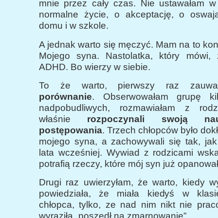
mnie przez cały czas. Nie ustawałam w
normalne życie, o akceptację, o oswa
domu i w szkole.
A jednak warto się męczyć. Mam na to ko
Mojego syna. Nastolatka, który mówi,
ADHD. Bo wierzy w siebie.
To że warto, pierwszy raz zauwa
porównanie
. Obserwowałam grupę ki
nadpobudliwych, rozmawiałam z rodzi
właśnie
rozpoczynali swoją n
postępowania
. Trzech chłopców było dok
mojego syna, a zachowywali się tak, ja
lata wcześniej. Wywiad z rodzicami wska
potrafią rzeczy, które mój syn już opanował
Drugi raz uwierzyłam, że warto, kiedy 
powiedziała, że miała kiedyś w klas
chłopca, tylko, ze nad nim nikt nie praco
wyraziła „poszedł na zmarnowanie”.