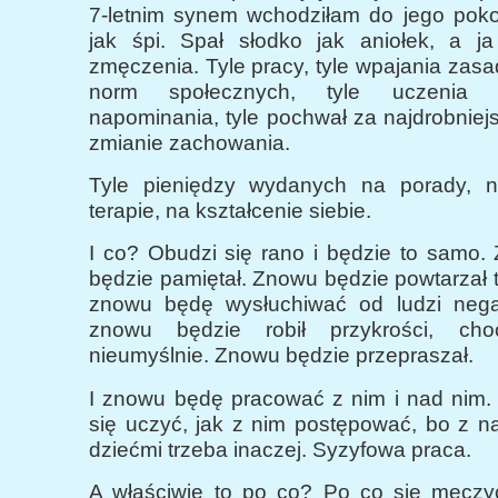
7-letnim synem wchodziłam do jego pokoj
jak śpi. Spał słodko jak aniołek, a j
zmęczenia.
Tyle pracy, tyle wpajania zasa
norm społecznych, tyle uczenia m
napominania, tyle pochwał za najdrobnie
zmianie zachowania.
Tyle pieniędzy wydanych na porady, n
terapie, na kształcenie siebie.
I co? Obudzi się rano i będzie to samo.
będzie pamiętał. Znowu będzie powtarzał 
znowu będę wysłuchiwać od ludzi nega
znowu będzie robił przykrości, ch
nieumyślnie. Znowu będzie przepraszał.
I znowu będę pracować z nim i nad nim.
się uczyć, jak z nim postępować, bo z n
dziećmi trzeba inaczej. Syzyfowa praca.
A właściwie to po co? Po co się męcz