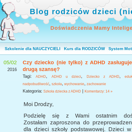
Blog rodziców dzieci (n
Doświadczenia Mamy Intelig
Szkolenie dla NAUCZYCIELI
Kurs dla RODZICÓW
System Mot
05/02
Czy dziecko (nie tylko) z ADHD zasługuj
drugą szansę?
2016
Tagi:
,
,
,
ADHD
ADHD u dzieci
Dziecko z ADHD
eduk
,
,
,
nadpobudliwość
szkoła
wychowanie
zachowanie
Kategoria:
|
Szkoła dziecka z ADHD
Komentarzy: 14 »
Moi Drodzy,
Podzielę się z Wami ostatnim dośw
Zostałam zaproszona do przeprowadzen
dla dzieci szkoły podstawowej. Dzieci w