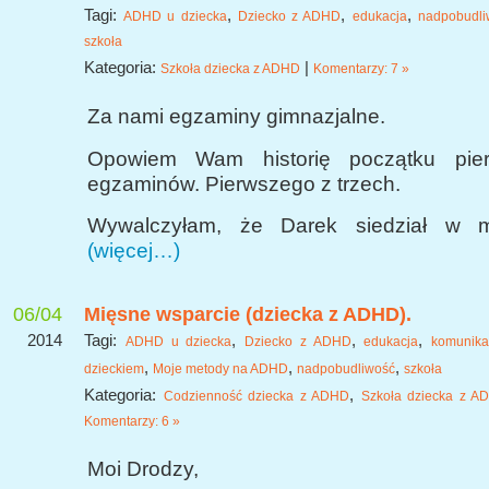
Tagi:
,
,
,
ADHD u dziecka
Dziecko z ADHD
edukacja
nadpobudli
szkoła
Kategoria:
|
Szkoła dziecka z ADHD
Komentarzy: 7 »
Za nami egzaminy gimnazjalne.
Opowiem Wam historię początku pie
egzaminów. Pierwszego z trzech.
Wywalczyłam, że Darek siedział w mni
(więcej…)
06/04
Mięsne wsparcie (dziecka z ADHD).
2014
Tagi:
,
,
,
ADHD u dziecka
Dziecko z ADHD
edukacja
komunika
,
,
,
dzieckiem
Moje metody na ADHD
nadpobudliwość
szkoła
Kategoria:
,
Codzienność dziecka z ADHD
Szkoła dziecka z A
Komentarzy: 6 »
Moi Drodzy,