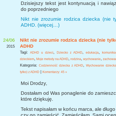
Dzisiejszy tekst jest kontynuacją i nawi
do poprzedniego
Nikt nie zrozumie rodzica dziecka (nie t
ADHD.
(więcej…)
24/06
Nikt nie zrozumie rodzica dziecka (nie tylk
ADHD
2015
Tagi:
,
,
,
ADHD u dzieci
Dziecko z ADHD
edukacja
komunika
,
,
,
,
dzieckiem
Moje metody na ADHD
rodzina
wychowanie
zachowa
Kategoria:
,
Codzienność dziecka z ADHD
Wychowanie dziecka
|
tylko) z ADHD
Komentarzy: 45 »
Moi Drodzy,
Dostałam od Was ponaglenie do zamieszcz
które dziękuję.
Tekst napisałam w końcu marca, ale długo
czy go zamieścić. Zamieściłam. Sami oceni