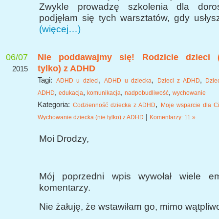
Zwykle prowadzę szkolenia dla doros
podjęłam się tych warsztatów, gdy usłysz
(więcej…)
06/07
Nie poddawajmy się! Rodzicie dzieci (
tylko) z ADHD
2015
Tagi:
,
,
,
ADHD u dzieci
ADHD u dziecka
Dzieci z ADHD
Dzie
,
,
,
,
ADHD
edukacja
komunikacja
nadpobudliwość
wychowanie
Kategoria:
,
Codzienność dziecka z ADHD
Moje wsparcie dla C
|
Wychowanie dziecka (nie tylko) z ADHD
Komentarzy: 11 »
Moi Drodzy,
Mój poprzedni wpis wywołał wiele em
komentarzy.
Nie żałuję, że wstawiłam go, mimo wątpliwo