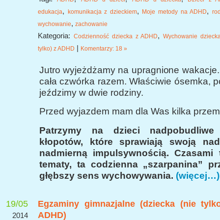
,
,
,
edukacja
komunikacja z dzieckiem
Moje metody na ADHD
ro
,
wychowanie
zachowanie
Kategoria:
,
Codzienność dziecka z ADHD
Wychowanie dziecka
|
tylko) z ADHD
Komentarzy: 18 »
Jutro wyjeżdżamy na upragnione wakacje.
cała czwórka razem. Właściwie ósemka, p
jeździmy w dwie rodziny.
Przed wyjazdem mam dla Was kilka przem
Patrzymy na dzieci nadpobudliw
kłopotów, które sprawiają swoją nadr
nadmierną impulsywnością. Czasami 
tematy, ta codzienna „szarpanina” pr
głębszy sens wychowywania.
(więcej…)
19/05
Egzaminy gimnazjalne (dziecka (nie tylk
ADHD)
2014