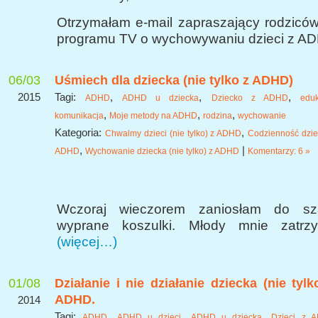
Otrzymałam e-mail zapraszający rodziców
programu TV o wychowywaniu dzieci z A
06/03
Uśmiech dla dziecka (nie tylko z ADHD)
2015
Tagi:
,
,
,
ADHD
ADHD u dziecka
Dziecko z ADHD
eduk
,
,
,
komunikacja
Moje metody na ADHD
rodzina
wychowanie
Kategoria:
,
Chwalmy dzieci (nie tylko) z ADHD
Codzienność dzie
,
|
ADHD
Wychowanie dziecka (nie tylko) z ADHD
Komentarzy: 6 »
Wczoraj wieczorem zaniosłam do sz
wyprane koszulki. Młody mnie zatrz
(więcej…)
01/08
Działanie i nie działanie dziecka (nie tylk
ADHD.
2014
Tagi:
,
,
,
ADHD
ADHD u dzieci
ADHD u dziecka
Dzieci z 