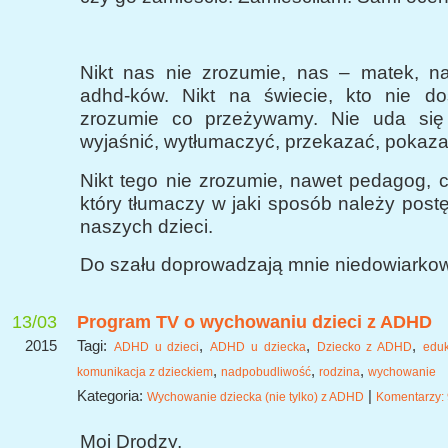
Nikt nas nie zrozumie, nas – matek, n
adhd-ków. Nikt na świecie, kto nie do
zrozumie co przeżywamy. Nie uda się
wyjaśnić, wytłumaczyć, przekazać, pokaza
Nikt tego nie zrozumie, nawet pedagog, 
który tłumaczy w jaki sposób należy pos
naszych dzieci.
Do szału doprowadzają mnie niedowiarko
13/03
Program TV o wychowaniu dzieci z ADHD
2015
Tagi:
,
,
,
ADHD u dzieci
ADHD u dziecka
Dziecko z ADHD
edu
,
,
,
komunikacja z dzieckiem
nadpobudliwość
rodzina
wychowanie
Kategoria:
|
Wychowanie dziecka (nie tylko) z ADHD
Komentarzy: 
Moi Drodzy,