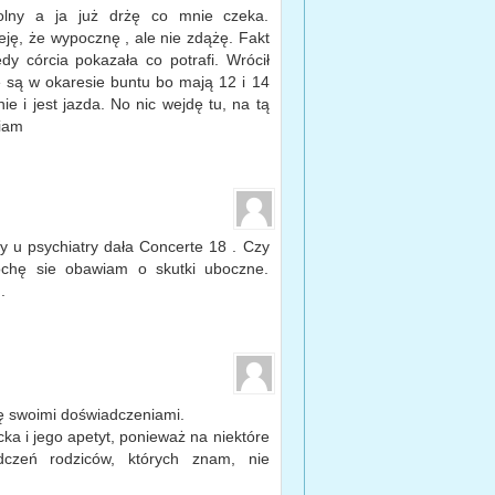
olny a ja już drżę co mnie czeka.
ję, że wypocznę , ale nie zdążę. Fakt
y córcia pokazała co potrafi. Wrócił
e są w okaresie buntu bo mają 12 i 14
nie i jest jazda. No nic wejdę tu, na tą
wiam
y u psychiatry dała Concerte 18 . Czy
ochę sie obawiam o skutki uboczne.
.
ę swoimi doświadczeniami.
a i jego apetyt, ponieważ na niektóre
czeń rodziców, których znam, nie