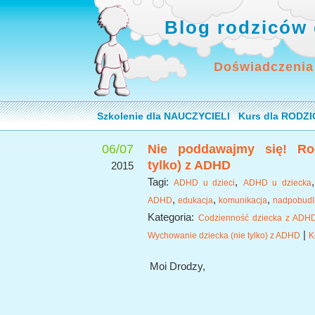
Blog rodziców 
Doświadczenia
Szkolenie dla NAUCZYCIELI
Kurs dla RODZ
06/07
Nie poddawajmy się! Rod
tylko) z ADHD
2015
Tagi:
,
ADHD u dzieci
ADHD u dziecka
,
,
,
ADHD
edukacja
komunikacja
nadpobudl
Kategoria:
Codzienność dziecka z ADH
|
Wychowanie dziecka (nie tylko) z ADHD
K
Moi Drodzy,