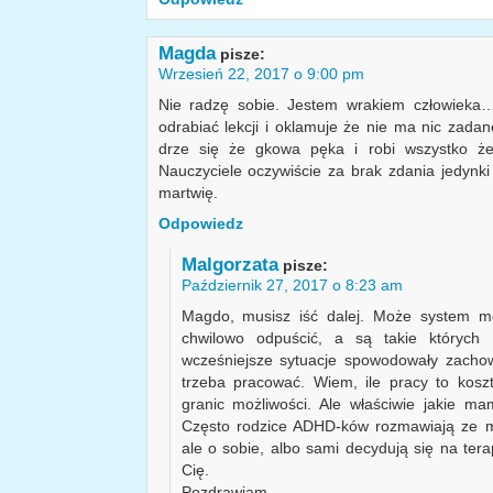
Magda
pisze:
Wrzesień 22, 2017 o 9:00 pm
Nie radzę sobie. Jestem wrakiem człowieka…
odrabiać lekcji i oklamuje że nie ma nic zadan
drze się że gkowa pęka i robi wszystko ż
Nauczyciele oczywiście za brak zdania jedynki 
martwię.
Odpowiedz
Malgorzata
pisze:
Październik 27, 2017 o 8:23 am
Magdo, musisz iść dalej. Może system m
chwilowo odpuścić, a są takie których
wcześniejsze sytuacje spowodowały zacho
trzeba pracować. Wiem, ile pracy to kos
granic możliwości. Ale właściwie jakie m
Często rodzice ADHD-ków rozmawiają ze mn
ale o sobie, albo sami decydują się na ter
Cię.
Pozdrawiam,