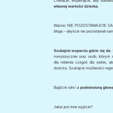
Chwalcie, wspierajcie, aby budow
własnej wartości dziecka
.
Ważne: NIE POZOSTAWAJCIE SAMI. 
bloga – abyście nie pozostawali sam
Szukajcie wsparcia gdzie się da
.
merytorycznie oraz osób, którym 
dla robienia czegoś dla siebie, 
dziecka. Szukajcie możliwości regene
Bądźcie silni i
z podniesioną głow
Jakie jest inne wyjście?