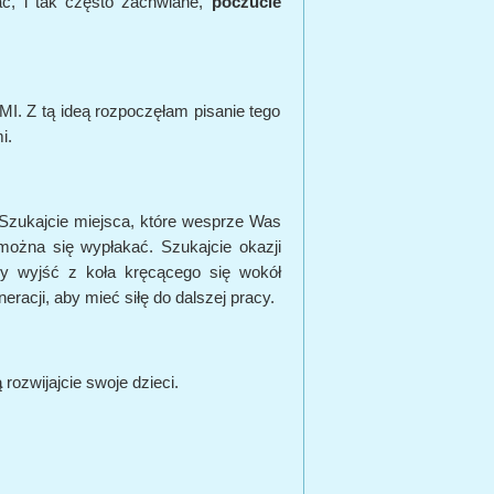
ać, i tak często zachwiane,
poczucie
Z tą ideą rozpoczęłam pisanie tego
i.
 Szukajcie miejsca, które wesprze Was
można się wypłakać. Szukajcie okazji
aby wyjść z koła kręcącego się wokół
racji, aby mieć siłę do dalszej pracy.
ą
rozwijajcie swoje dzieci.