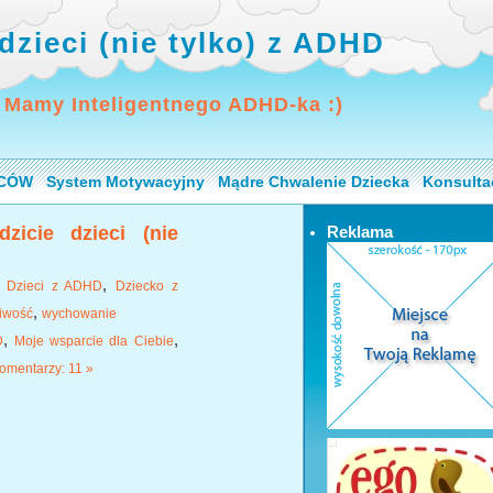
dzieci (nie tylko) z ADHD
 Mamy Inteligentnego ADHD-ka :)
ICÓW
System Motywacyjny
Mądre Chwalenie Dziecka
Konsulta
zicie dzieci (nie
Reklama
,
,
Dzieci z ADHD
Dziecko z
,
iwość
wychowanie
,
,
D
Moje wsparcie dla Ciebie
omentarzy: 11 »