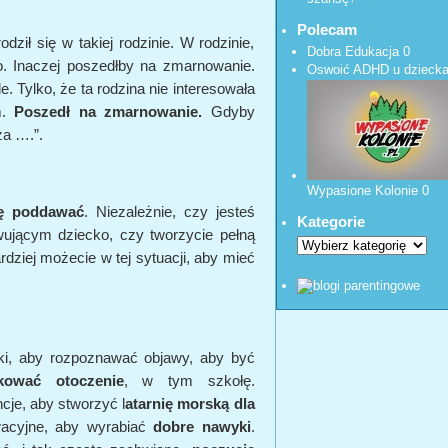
Polecam
ził się w takiej rodzinie. W rodzinie,
Dobra Edukacja
0
. Inaczej poszedłby na zmarnowanie.
Oswoić ADHD u dzieck
. Tylko, że ta rodzina nie interesowała
m.
Poszedł na zmarnowanie.
Gdyby
za ….”.
Wypasione Kolonie
0
ę poddawać
. Niezależnie, czy jesteś
Kategorie
ującym dziecko, czy tworzycie pełną
rdziej możecie w tej sytuacji, aby mieć
żki, aby rozpoznawać objawy, aby być
kować otoczenie
, w tym szkołę.
je, aby stworzyć l
atarnię morską dla
wacyjne, aby wyrabiać
dobre nawyki
.