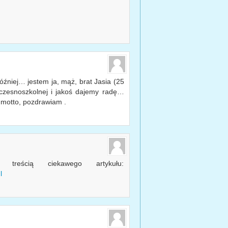
óźniej… jestem ja, mąż, brat Jasia (25
 wczesnoszkolnej i jakoś dajemy radę…
e motto, pozdrawiam .
reścią ciekawego artykułu:
l