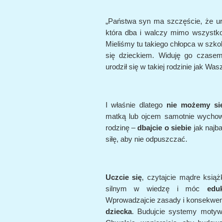
„Państwa syn ma szczęście, że urod
która dba i walczy mimo wszystko
Mieliśmy tu takiego chłopca w szkole
się dzieckiem. Widuję go czase
urodził się w takiej rodzinie jak Was
I właśnie dlatego
nie możemy si
matką lub ojcem samotnie wychow
rodzinę –
dbajcie o siebie
jak najba
siłę, aby nie odpuszczać.
Uczcie się
, czytajcie mądre ksią
silnym w wiedzę i móc
edu
Wprowadzajcie zasady i konsekwenc
dziecka
. Budujcie systemy moty