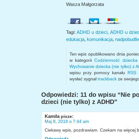
Wasza Małgorzata
Tagi:
ADHD u dzieci
,
ADHD u dzie
edukacja
,
komunikacja
,
nadpobudli
Ten wpis opublikowano dnia ponied
w kategorii
Codzienność dzieck
Wychowanie dziecka (nie tylko) z
wpisu przy pomocy kanału
RSS 
wysłać sygnał
trackback
ze swojego
Odpowiedzi: 11 do wpisu “Nie p
dzieci (nie tylko) z ADHD”
Kamila
pisze:
Maj 8, 2018 o 7:44 am
Ciekawy wpis, pozdrawiam. Czekam na więcej bo
Odpowiedz