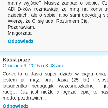
mamy wyjście? Musisz zadbać o siebie. Czę
ADHD-ków rozmawiają ze mną na konsulta
dzieciach, ale o sobie, albo sami decydują si
Wierzę, że Ci się uda. Rozumiem Cię.
Pozdrawiam,
Małgorzata
Odpowiedz
Kasia
pisze:
Grudzień 9, 2015 o 8:43 am
Concerta u Jasia super działa w ciągu dnia,
jestem ja, mąż, brat Jasia (25 lat) i sios
latsudentka pedagogiki wczesnoszkolnej i j
radę… Juz jest nieźle a będzie lepiej to na
motto, pozdrawiam .
Odpowiedz