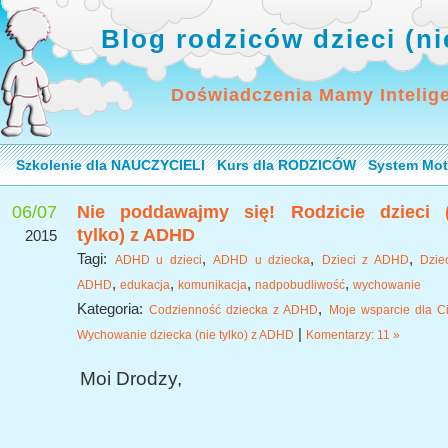
Blog rodziców dzieci (n
Doświadczenia Mamy Intelig
Szkolenie dla NAUCZYCIELI
Kurs dla RODZICÓW
System Mot
06/07
Nie poddawajmy się! Rodzicie dzieci (
tylko) z ADHD
2015
Tagi:
,
,
,
ADHD u dzieci
ADHD u dziecka
Dzieci z ADHD
Dzie
,
,
,
,
ADHD
edukacja
komunikacja
nadpobudliwość
wychowanie
Kategoria:
,
Codzienność dziecka z ADHD
Moje wsparcie dla C
|
Wychowanie dziecka (nie tylko) z ADHD
Komentarzy: 11 »
Moi Drodzy,