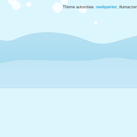
Theme autorstwa:
newbpainter
, tłumacze