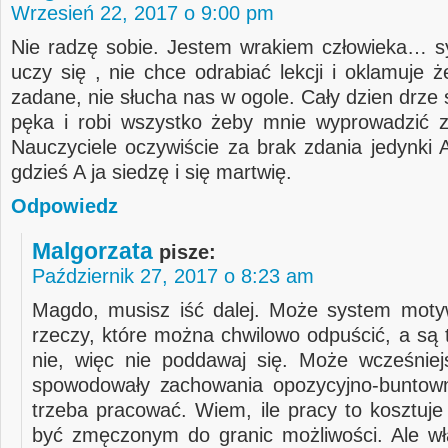
Wrzesień 22, 2017 o 9:00 pm
Nie radzę sobie. Jestem wrakiem człowieka… sy
uczy się , nie chce odrabiać lekcji i oklamuje 
zadane, nie słucha nas w ogole. Cały dzien drze
pęka i robi wszystko żeby mnie wyprowadzić 
Nauczyciele oczywiście za brak zdania jedynki 
gdzieś A ja siedzę i się martwię.
Odpowiedz
Malgorzata
pisze:
Październik 27, 2017 o 8:23 am
Magdo, musisz iść dalej. Może system moty
rzeczy, które można chwilowo odpuścić, a są 
nie, więc nie poddawaj się. Może wcześniej
spowodowały zachowania opozycyjno-buntown
trzeba pracować. Wiem, ile pracy to kosztuje
być zmęczonym do granic możliwości. Ale wła