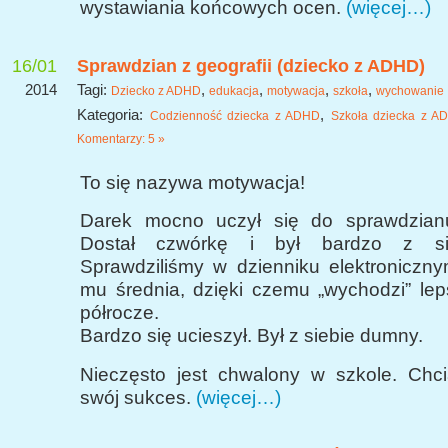
wystawiania końcowych ocen.
(więcej…)
16/01
Sprawdzian z geografii (dziecko z ADHD)
2014
Tagi:
,
,
,
,
Dziecko z ADHD
edukacja
motywacja
szkoła
wychowanie
Kategoria:
,
Codzienność dziecka z ADHD
Szkoła dziecka z A
Komentarzy: 5 »
To się nazywa motywacja!
Darek mocno uczył się do sprawdzianu
Dostał czwórkę i był bardzo z si
Sprawdziliśmy w dzienniku elektroniczny
mu średnia, dzięki czemu „wychodzi” le
półrocze.
Bardzo się ucieszył. Był z siebie dumny.
Nieczęsto jest chwalony w szkole. Chcia
swój sukces.
(więcej…)