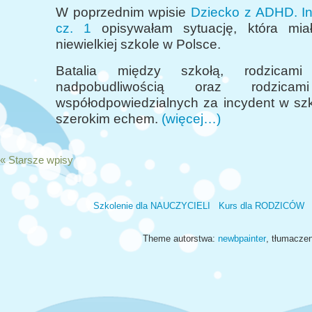
W poprzednim wpisie
Dziecko z ADHD. In
cz. 1
opisywałam sytuację, która mia
niewielkiej szkole w Polsce.
Batalia między szkołą, rodzicam
nadpobudliwością oraz rodzicam
współodpowiedzialnych za incydent w szk
szerokim echem.
(więcej…)
« Starsze wpisy
Szkolenie dla NAUCZYCIELI
Kurs dla RODZICÓW
Theme autorstwa:
newbpainter
, tłumacze