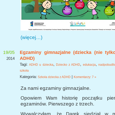
(więcej…)
19/05
Egzaminy gimnazjalne (dziecka (nie tylk
ADHD)
2014
Tagi:
,
,
,
ADHD u dziecka
Dziecko z ADHD
edukacja
nadpobudli
szkoła
Kategoria:
|
Szkoła dziecka z ADHD
Komentarzy: 7 »
Za nami egzaminy gimnazjalne.
Opowiem Wam historię początku pie
egzaminów. Pierwszego z trzech.
Wywalczyłam, że Darek siedział w mni