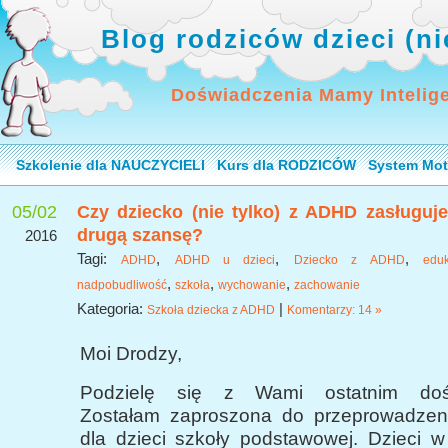
Blog rodziców dzieci (n
Doświadczenia Mamy Intelig
Szkolenie dla NAUCZYCIELI
Kurs dla RODZICÓW
System Mot
05/02
Czy dziecko (nie tylko) z ADHD zasługuj
drugą szansę?
2016
Tagi:
,
,
,
ADHD
ADHD u dzieci
Dziecko z ADHD
eduk
,
,
,
nadpobudliwość
szkoła
wychowanie
zachowanie
Kategoria:
|
Szkoła dziecka z ADHD
Komentarzy: 14 »
Moi Drodzy,
Podzielę się z Wami ostatnim dośw
Zostałam zaproszona do przeprowadzen
dla dzieci szkoły podstawowej. Dzieci w