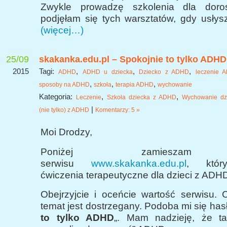
Zwykle prowadzę szkolenia dla doros
podjęłam się tych warsztatów, gdy usłysz
(więcej…)
25/09
skakanka.edu.pl – Spokojnie to tylko ADHD
2015
Tagi:
,
,
,
ADHD
ADHD u dziecka
Dziecko z ADHD
leczenie 
,
,
,
sposoby na ADHD
szkoła
terapia ADHD
wychowanie
Kategoria:
,
,
Leczenie
Szkoła dziecka z ADHD
Wychowanie dz
|
(nie tylko) z ADHD
Komentarzy: 5 »
Moi Drodzy,
Poniżej zamieszam 
serwisu
www.skakanka.edu.pl
, któr
ćwiczenia terapeutyczne dla dzieci z ADH
Obejrzyjcie i oceńcie wartość serwisu. 
temat jest dostrzegany. Podoba mi się hasł
to tylko ADHD
„. Mam nadzieję, że ta