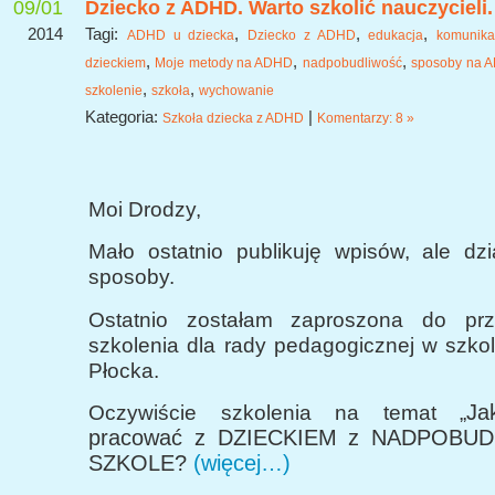
09/01
Dziecko z ADHD. Warto szkolić nauczycieli.
2014
Tagi:
,
,
,
ADHD u dziecka
Dziecko z ADHD
edukacja
komunika
,
,
,
dzieckiem
Moje metody na ADHD
nadpobudliwość
sposoby na 
,
,
szkolenie
szkoła
wychowanie
Kategoria:
|
Szkoła dziecka z ADHD
Komentarzy: 8 »
Moi Drodzy,
Mało ostatnio publikuję wpisów, ale dz
sposoby.
Ostatnio zostałam zaproszona do prz
szkolenia dla rady pedagogicznej w szko
Płocka.
Ja
Oczywiście szkolenia na temat „
pracować z DZIECKIEM z NADPOBU
SZKOLE?
(więcej…)