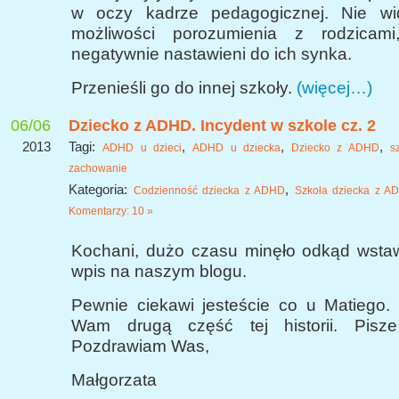
w oczy kadrze pedagogicznej. Nie wid
możliwości porozumienia z rodzicami,
negatywnie nastawieni do ich synka.
Przenieśli go do innej szkoły.
(więcej…)
06/06
Dziecko z ADHD. Incydent w szkole cz. 2
2013
Tagi:
,
,
,
ADHD u dzieci
ADHD u dziecka
Dziecko z ADHD
s
zachowanie
Kategoria:
,
Codzienność dziecka z ADHD
Szkoła dziecka z A
Komentarzy: 10 »
Kochani, dużo czasu minęło odkąd wsta
wpis na naszym blogu.
Pewnie ciekawi jesteście co u Matiego.
Wam drugą część tej historii. Pisze 
Pozdrawiam Was,
Małgorzata