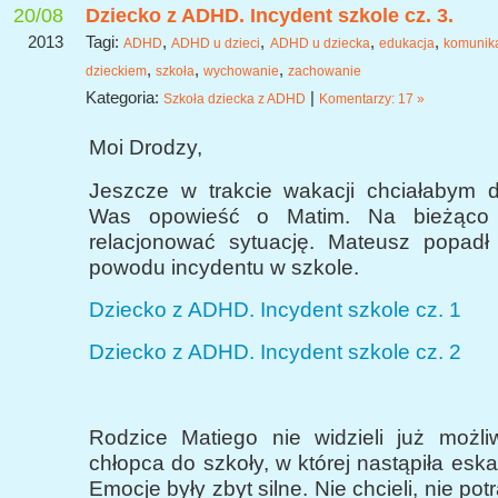
20/08
Dziecko z ADHD. Incydent szkole cz. 3.
2013
Tagi:
,
,
,
,
ADHD
ADHD u dzieci
ADHD u dziecka
edukacja
komunika
,
,
,
dzieckiem
szkoła
wychowanie
zachowanie
Kategoria:
|
Szkoła dziecka z ADHD
Komentarzy: 17 »
Moi Drodzy,
Jeszcze w trakcie wakacji chciałabym 
Was opowieść o Matim. Na bieżąco 
relacjonować sytuację. Mateusz popadł
powodu incydentu w szkole.
Dziecko z ADHD. Incydent szkole cz. 1
Dziecko z ADHD. Incydent szkole cz. 2
Rodzice Matiego nie widzieli już możli
chłopca do szkoły, w której nastąpiła eskal
Emocje były zbyt silne. Nie chcieli, nie potr