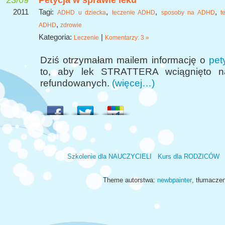
23/09
Petycja w sprawie leku
2011
Tagi:
,
,
,
ADHD u dziecka
leczenie ADHD
sposoby na ADHD
t
,
ADHD
zdrowie
Kategoria:
|
Leczenie
Komentarzy: 3 »
Dziś otrzymałam mailem informację o
pety
to, aby lek STRATTERA wciągnięto na
refundowanych.
(więcej…)
Szkolenie dla NAUCZYCIELI
Kurs dla RODZICÓW
Theme autorstwa:
newbpainter
, tłumacze