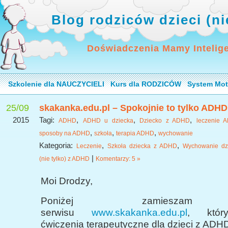
Blog rodziców dzieci (n
Doświadczenia Mamy Intelig
Szkolenie dla NAUCZYCIELI
Kurs dla RODZICÓW
System Mot
25/09
skakanka.edu.pl – Spokojnie to tylko ADHD
2015
Tagi:
,
,
,
ADHD
ADHD u dziecka
Dziecko z ADHD
leczenie 
,
,
,
sposoby na ADHD
szkoła
terapia ADHD
wychowanie
Kategoria:
,
,
Leczenie
Szkoła dziecka z ADHD
Wychowanie dz
|
(nie tylko) z ADHD
Komentarzy: 5 »
Moi Drodzy,
Poniżej zamieszam 
serwisu
www.skakanka.edu.pl
, któr
ćwiczenia terapeutyczne dla dzieci z ADH