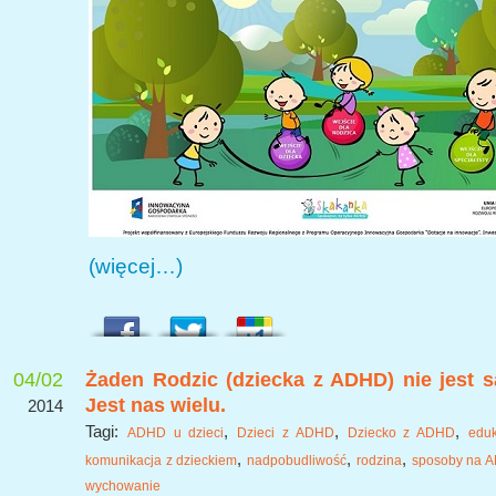
(więcej…)
04/02
Żaden Rodzic (dziecka z ADHD) nie jest 
Jest nas wielu.
2014
Tagi:
,
,
,
ADHD u dzieci
Dzieci z ADHD
Dziecko z ADHD
edu
,
,
,
komunikacja z dzieckiem
nadpobudliwość
rodzina
sposoby na 
wychowanie