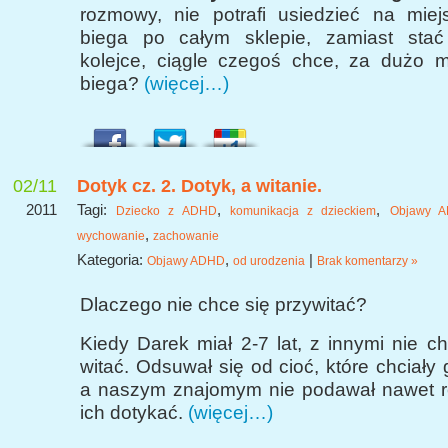
rozmowy, nie potrafi usiedzieć na miej
biega po całym sklepie, zamiast stać
kolejce, ciągle czegoś chce, za dużo 
biega?
(więcej…)
02/11
Dotyk cz. 2. Dotyk, a witanie.
2011
Tagi:
,
,
Dziecko z ADHD
komunikacja z dzieckiem
Objawy 
,
wychowanie
zachowanie
Kategoria:
,
|
Objawy ADHD
od urodzenia
Brak komentarzy »
Dlaczego nie chce się przywitać?
Kiedy Darek miał 2-7 lat, z innymi nie ch
witać. Odsuwał się od cioć, które chciały
a naszym znajomym nie podawał nawet ręk
ich dotykać.
(więcej…)