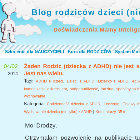
Blog rodziców dzieci (n
Doświadczenia Mamy Intelig
Szkolenie dla NAUCZYCIELI
Kurs dla RODZICÓW
System Mot
04/02
Żaden Rodzic (dziecka z ADHD) nie jest 
Jest nas wielu.
2014
Tagi:
,
,
,
ADHD u dzieci
Dzieci z ADHD
Dziecko z ADHD
edu
,
,
,
komunikacja z dzieckiem
nadpobudliwość
rodzina
sposoby na 
wychowanie
Kategoria:
,
,
Codzienność dziecka z ADHD
Leczenie
Objawy 
|
Wychowanie dziecka (nie tylko) z ADHD
Komentarzy: 35 »
Moi Drodzy,
Otrzymałam pozwolenie na publikację tuta