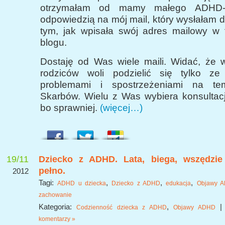
otrzymałam od mamy małego ADHD-ka
odpowiedzią na mój mail, który wysłałam 
tym, jak wpisała swój adres mailowy w 
blogu.
Dostaję od Was wiele maili. Widać, że 
rodziców woli podzielić się tylko z
problemami i spostrzeżeniami na t
Skarbów. Wielu z Was wybiera konsultac
bo sprawniej.
(więcej…)
19/11
Dziecko z ADHD. Lata, biega, wszędzie
pełno.
2012
Tagi:
,
,
,
ADHD u dziecka
Dziecko z ADHD
edukacja
Objawy 
zachowanie
Kategoria:
,
Codzienność dziecka z ADHD
Objawy ADHD
komentarzy »