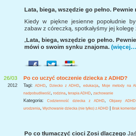
Lata, biega, wszędzie go pełno. Pewni
Kiedy w piękne jesienne popołudnie b
zabaw z córeczką, spotkałyśmy jej kolegę
„
Lata, biega, wszędzie go pełno. Pewn
mówi o swoim synku znajoma.
(więcej…
26/03
Po co uczyć otoczenie dziecka z ADHD?
2012
Tagi:
,
,
,
ADHD
Dziecko z ADHD
edukacja
Moje metody na 
,
,
,
nadpobudliwość
rodzina
terapia ADHD
zachowanie
Kategoria:
,
Codzienność dziecka z ADHD
Objawy ADHD
,
|
urodzenia
Wychowanie dziecka (nie tylko) z ADHD
Brak komentar
Po co tłumaczyć cioci Zosi dlaczego
Jaś