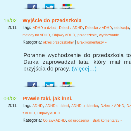
16/02
Wyjście do przedszkola
2011
Tagi:
,
,
,
ADHD u dzieci
Dzieci z ADHD
Dziecko z ADHD
edukacja
,
,
,
metody na ADHD
Objawy ADHD
przedszkole
wychowanie
Kategoria:
|
okres przedszkolny
Brak komentarzy »
Poranne wychodzenie do przedszkola to
Darka zaprowadzał tata, który miał m
przyjścia do pracy.
(więcej…)
09/02
Prawie taki, jak inni.
2011
Tagi:
,
,
,
,
ADHD
ADHD u dzieci
ADHD u dziecka
Dzieci z ADHD
Dz
,
z ADHD
Objawy ADHD
Kategoria:
,
|
Objawy ADHD
od urodzenia
Brak komentarzy »