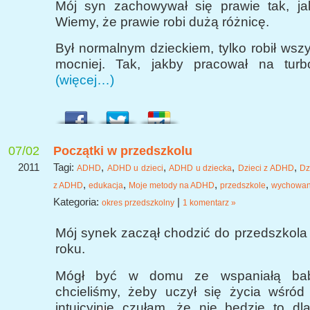
Mój syn zachowywał się prawie tak, jak
Wiemy, że prawie robi dużą różnicę.
Był normalnym dzieckiem, tylko robił wsz
mocniej. Tak, jakby pracował na turb
(więcej…)
07/02
Początki w przedszkolu
2011
Tagi:
,
,
,
,
ADHD
ADHD u dzieci
ADHD u dziecka
Dzieci z ADHD
Dz
,
,
,
,
z ADHD
edukacja
Moje metody na ADHD
przedszkole
wychowan
Kategoria:
|
okres przedszkolny
1 komentarz »
Mój synek zaczął chodzić do przedszkola 
roku.
Mógł być w domu ze wspaniałą bab
chcieliśmy, żeby uczył się życia wśród 
intuicyjnie czułam, że nie będzie to dl