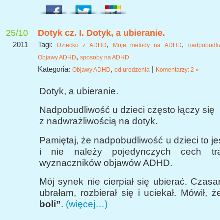
25/10
Dotyk cz. I. Dotyk, a ubieranie.
2011
Tagi:
,
,
Dziecko z ADHD
Moje metody na ADHD
nadpobudli
,
Objawy ADHD
sposoby na ADHD
Kategoria:
,
|
Objawy ADHD
od urodzenia
Komentarzy: 2 »
Dotyk, a ubieranie.
Nadpobudliwość u dzieci często łączy się
z nadwrażliwością na dotyk.
Pamiętaj, że nadpobudliwość u dzieci to je
i nie należy pojedynczych cech tr
wyznaczników objawów ADHD.
Mój synek nie cierpiał się ubierać. Czasa
ubrałam, rozbierał się i uciekał. Mówił, ż
boli”
.
(więcej…)