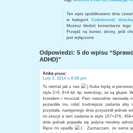
Ten wpis opublikowano dnia czwar
w kategorii
Codzienność dziec
Możesz śledzić komentarze tego
Przejdź na koniec strony, jeśli c
jest wyłączone.
Odpowiedzi: 5 do wpisu “Sprawdz
ADHD)”
Anka
pisze:
Luty 3, 2014 o 8:08 pm
To niemal jak u nas
Kuba będą w pierwszej 
stylu 2+5, 8+4 itd. itp. twierdząc, ze są głupie.
krzesłem i mruczał. Pani naturalnie wezwała
pozwoliła mu robić trudniejsze zadania aby 
przystała. następnego dnia przyszedł jednak wś
mi zeszyt a tam zadania w stylu 157+376, 456+
dole jednak pojawiła się jedyna niestety adnota
Ręce mi opadły
. Zaznaczam, że sama jes