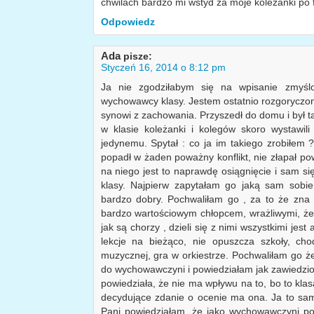
chwilach bardzo mi wstyd za moje koleżanki po 
Odpowiedz
Ada
pisze:
Styczeń 16, 2014 o 8:12 pm
Ja nie zgodziłabym się na wpisanie zmyśl
wychowawcy klasy. Jestem ostatnio rozgoryczon
synowi z zachowania. Przyszedł do domu i był t
w klasie koleżanki i kolegów skoro wystawi
jedynemu. Spytał : co ja im takiego zrobiłem
popadł w żaden poważny konflikt, nie złapał p
na niego jest to naprawdę osiągnięcie i sam się
klasy. Najpierw zapytałam go jaką sam sobie
bardzo dobry. Pochwaliłam go , za to że zna s
bardzo wartościowym chłopcem, wrażliwymi, ż
jak są chorzy , dzieli się z nimi wszystkimi jes
lekcje na bieżąco, nie opuszcza szkoły, ch
muzycznej, gra w orkiestrze. Pochwaliłam go że
do wychowawczyni i powiedziałam jak zawiedzion
powiedziała, że nie ma wpływu na to, bo to kla
decydujące zdanie o ocenie ma ona. Ja to sam
Pani powiedziałam, że jako wychowawczyni p