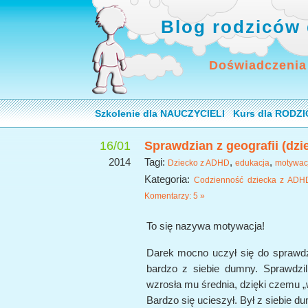
Blog rodziców 
Doświadczenia
Szkolenie dla NAUCZYCIELI
Kurs dla RODZ
16/01
Sprawdzian z geografii (dz
2014
Tagi:
,
,
Dziecko z ADHD
edukacja
motywac
Kategoria:
Codzienność dziecka z ADH
Komentarzy: 5 »
To się nazywa motywacja!
Darek mocno uczył się do sprawdzi
bardzo z siebie dumny. Sprawdzil
wzrosła mu średnia, dzięki czemu „
Bardzo się ucieszył. Był z siebie d