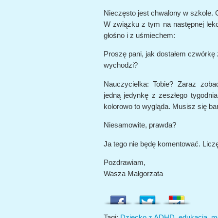
Nieczęsto jest chwalony w szkole. 
W związku z tym na następnej lekcj
głośno i z uśmiechem:
Proszę pani, jak dostałem czwórkę 
wychodzi?
Nauczycielka: Tobie? Zaraz zob
jedną jedynkę z zeszłego tygodnia
kolorowo to wygląda. Musisz się bar
Niesamowite, prawda?
Ja tego nie będę komentować. Licz
Pozdrawiam,
Wasza Małgorzata
Tagi:
Dziecko z ADHD
,
edukacja
,
m