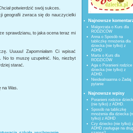
Chciał potwierdzić swój sukces.
i geografii zwraca się do nauczycielki
Najnowsze komentar
Malgorzata
o
Kurs dla
RODZICÓW
ze sprawdzianu, to jaka ocena teraz mi
Anna o
Sposób na
tabliczkę mnożenia dla
dziecka (nie tylko) z
ADHD
aczę. Uuuuu! Zapomniałam Ci wpisać
Marta o
Kurs dla
. No to muszę uzupełnić. No, niezbyt
RODZICÓW
dziej starać.
Aga o
Poranieni rodzice
dziecka (nie tylko) z
ADHD.
Nieidealnaanna
o
Zadaj
pytanie
ę na Was.
Najnowsze wpisy
Poranieni rodzice dziec
(nie tylko) z ADHD.
Sposób na tabliczkę
mnożenia dla dziecka (n
tylko) z ADHD
Czy dziecko (nie tylko) 
ADHD zasługuje na dru
otywacja
,
szkoła
,
wychowanie
szansę?