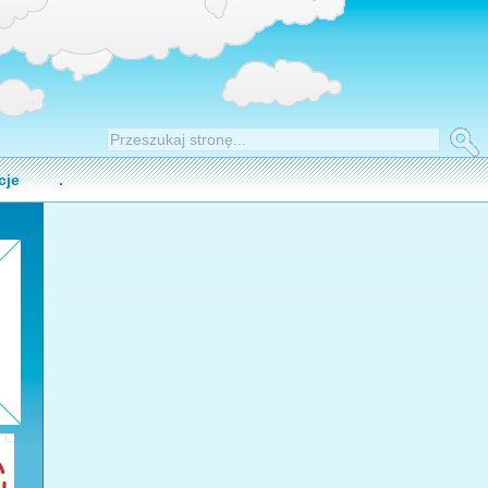
cje
.