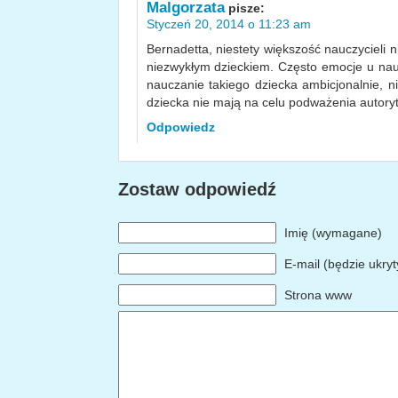
Malgorzata
pisze:
Styczeń 20, 2014 o 11:23 am
Bernadetta, niestety większość nauczycieli n
niezwykłym dzieckiem. Często emocje u nauc
nauczanie takiego dziecka ambicjonalnie, 
dziecka nie mają na celu podważenia autoryt
Odpowiedz
Zostaw odpowiedź
Imię (wymagane)
E-mail (będzie ukry
Strona www