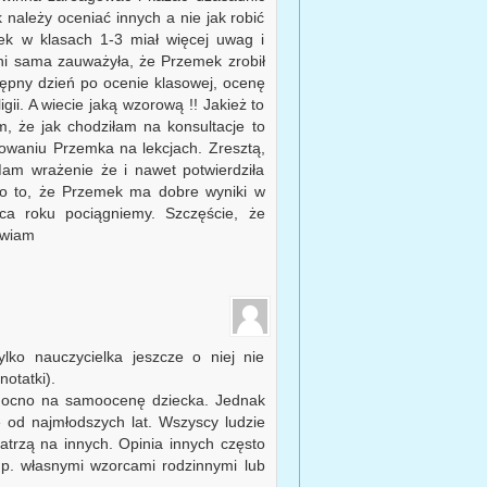
 należy oceniać innych a nie jak robić
mek w klasach 1-3 miał więcej uwag i
pani sama zauważyła, że Przemek zrobił
pny dzień po ocenie klasowej, ocenę
gii. A wiecie jaką wzorową !! Jakież to
m, że jak chodziłam na konsultacje to
owaniu Przemka na lekcjach. Zresztą,
am wrażenie że i nawet potwierdziła
e o to, że Przemek ma dobre wyniki w
ca roku pociągniemy. Szczęście, że
awiam
ylko nauczycielka jeszcze o niej nie
notatki).
 mocno na samoocenę dziecka. Jednak
 od najmłodszych lat. Wszyscy ludzie
 patrzą na innych. Opinia innych często
 np. własnymi wzorcami rodzinnymi lub