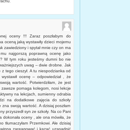
fachu.
onej oceny !!! Zaraz poszłabym do
a oceną jaką wystawiły dzieci mojemu
ak zawiedziony i spytał mnie czy on ma
li mu najgorszą poprawną ocenę jako
 ?? W tym roku jesteśmy dumni bo nie
oważniejszych uwag – dwie drobne. Jak
 z tego cieszył. A tu niespodzianka od
 wystawił ocenę – odpowiedział , że
woją wartość. Potwierdziłam, że jest
e zawsze pomaga kolegom, nosi lekcje
t aktywny na lekcjach, sumienny odrabia
odzi na dodatkowe zajęcia do szkoły
 zna swoją wartość. A dzisiaj poszłam
y przyszedł syn ze szkoły. Na co Pani
sa dokonała oceny , ale ona mówiła, że
o tłumaczyłam Przemkowi. Ale dzisiaj
owinna zareagować i kazać uzasadnić