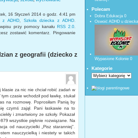
Polecam
tek, 16 Styczeń 2014 o godz. 4:41 pm
Dobra Edukacja
0
ka z ADHD
,
Szkoła dziecka z ADHD
.
Oswoić ADHD u dzieck
 wpisu przy pomocy kanału
RSS 2.0
.
hcesz zostawić komentarz. Pingowanie
ian z geografii (dziecko z
Wypasione Kolonie
0
Kategorie
klasie za nic nie chciał robić zadań w
 W tym czasie wchodził pod ławkę, stukał
 nas na rozmowę. Poprosiłam Panią by
się czymś zajął. Pani łaskawie na to
ciekły i zmartwiony ze szkoły. Pokazał
879 wszystkie pięknie rozwiązane. Na
cja od nauczycielki „Pisz staranniej”.
tem nauczycielką i niestety w takich