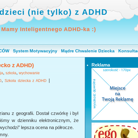
dzieci (nie tylko) z ADHD
 Mamy Inteligentnego ADHD-ka :)
ICÓW
System Motywacyjny
Mądre Chwalenie Dziecka
Konsulta
iecko z ADHD)
Reklama
,
,
ja
szkoła
wychowanie
,
|
D
Szkoła dziecka z ADHD
anu z geografii. Dostał czwórkę i był
iśmy w dzienniku elektronicznym, że
wychodzi” lepsza ocena na półrocze.
umny.