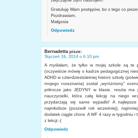
Gratuluję Wam postępów, bo z tego co pisze
Pozdrawiam,
Małgosia
Odpowiedz
Bernadetta
pisze:
Styczeń 16, 2014 o 6:10 pm
A myślałam, że tylko w mojej szkole są te p
(oczywiście mówię o kadrze pedagogicznej niest
ADHD w czterdziestoletniej historii szkoły (potw
mojego rozeznania) został „wyróżniony” oce
półrocze jako JEDYNY w klasie, reszta ma p
nauczycielki, która całą lekcję na niego wr
przydarzają się same wypadki! A najlepsze
najmłodsze (poszedł rok wcześniej), najmnie
dodatek ciągle chore. A WF 4 razy w tygodniu i 
z lekcji:-(
Odpowiedz