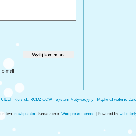
 e-mail
YCIELI
Kurs dla RODZICÓW
System Motywacyjny
Mądre Chwalenie Dzi
orstwa:
newbpainter
, tłumaczenie:
Wordpress themes
| Powered by
website4