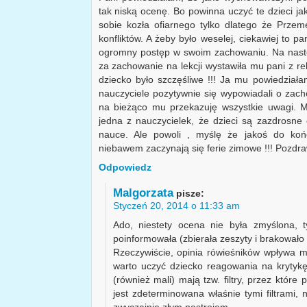
tak niską ocenę. Bo powinna uczyć te dzieci jak
sobie kozła ofiarnego tylko dlatego że Prze
konfliktów. A żeby było weselej, ciekawiej to 
ogromny postęp w swoim zachowaniu. Na nastę
za zachowanie na lekcji wystawiła mu pani z reli
dziecko było szczęśliwe !!! Ja mu powiedziała
nauczyciele pozytywnie się wypowiadali o zach
na bieżąco mu przekazuję wszystkie uwagi. M
jedna z nauczycielek, że dzieci są zazdrosn
nauce. Ale powoli , myślę że jakoś do koń
niebawem zaczynają się ferie zimowe !!! Pozdr
Odpowiedz
Malgorzata
pisze:
Styczeń 20, 2014 o 11:33 am
Ado, niestety ocena nie była zmyślona, t
poinformowała (zbierała zeszyty i brakowało 
Rzeczywiście, opinia rówieśników wpływa
warto uczyć dziecko reagowania na krytykę
(również mali) mają tzw. filtry, przez które
jest zdeterminowana właśnie tymi filtrami,
zwyczajnie złym nastrojem.