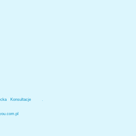
ecka
Konsultacje
.
you.com.pl