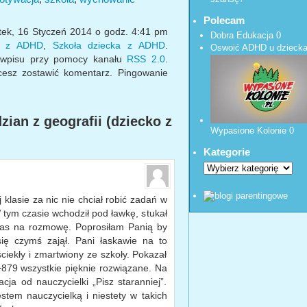
Polecam
tek, 16 Styczeń 2014 o godz. 4:41 pm
Dobra Edukacja
0
ka z ADHD
,
Szkoła dziecka z ADHD
.
Oswoić ADHD u dzieck
 wpisu przy pomocy kanału
RSS 2.0
.
hcesz zostawić komentarz. Pingowanie
ian z geografii (dziecko z
Wypasione Kolonie
0
Kategorie
klasie za nic nie chciał robić zadań w
 W tym czasie wchodził pod ławkę, stukał
 nas na rozmowę. Poprosiłam Panią by
się czymś zajął. Pani łaskawie na to
ciekły i zmartwiony ze szkoły. Pokazał
879 wszystkie pięknie rozwiązane. Na
cja od nauczycielki „Pisz staranniej”.
tem nauczycielką i niestety w takich