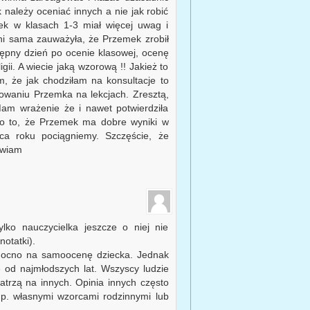
 należy oceniać innych a nie jak robić
mek w klasach 1-3 miał więcej uwag i
pani sama zauważyła, że Przemek zrobił
pny dzień po ocenie klasowej, ocenę
gii. A wiecie jaką wzorową !! Jakież to
m, że jak chodziłam na konsultacje to
owaniu Przemka na lekcjach. Zresztą,
am wrażenie że i nawet potwierdziła
e o to, że Przemek ma dobre wyniki w
ca roku pociągniemy. Szczęście, że
awiam
ylko nauczycielka jeszcze o niej nie
notatki).
 mocno na samoocenę dziecka. Jednak
 od najmłodszych lat. Wszyscy ludzie
 patrzą na innych. Opinia innych często
 np. własnymi wzorcami rodzinnymi lub