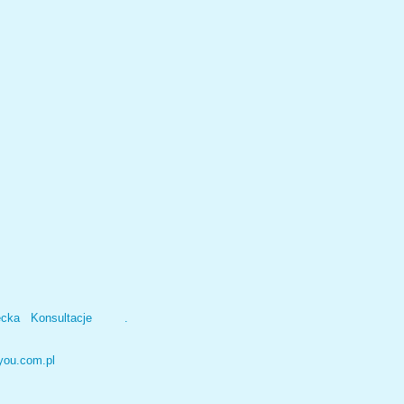
ecka
Konsultacje
.
you.com.pl