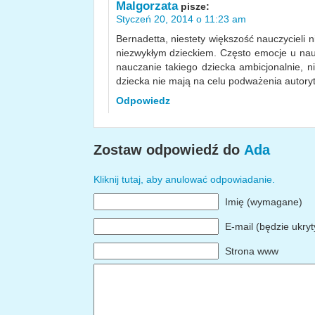
Malgorzata
pisze:
Styczeń 20, 2014 o 11:23 am
Bernadetta, niestety większość nauczycieli n
niezwykłym dzieckiem. Często emocje u nauc
nauczanie takiego dziecka ambicjonalnie, 
dziecka nie mają na celu podważenia autoryt
Odpowiedz
Zostaw odpowiedź do
Ada
Kliknij tutaj, aby anulować odpowiadanie.
Imię (wymagane)
E-mail (będzie ukry
Strona www