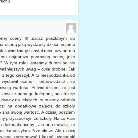
fachu.
onej oceny !!! Zaraz poszłabym do
a oceną jaką wystawiły dzieci mojemu
ak zawiedziony i spytał mnie czy on ma
li mu najgorszą poprawną ocenę jako
 ?? W tym roku jesteśmy dumni bo nie
oważniejszych uwag – dwie drobne. Jak
 z tego cieszył. A tu niespodzianka od
 wystawił ocenę – odpowiedział , że
woją wartość. Potwierdziłam, że jest
e zawsze pomaga kolegom, nosi lekcje
t aktywny na lekcjach, sumienny odrabia
odzi na dodatkowe zajęcia do szkoły
 zna swoją wartość. A dzisiaj poszłam
y przyszedł syn ze szkoły. Na co Pani
sa dokonała oceny , ale ona mówiła, że
o tłumaczyłam Przemkowi. Ale dzisiaj
owinna zareagować i kazać uzasadnić