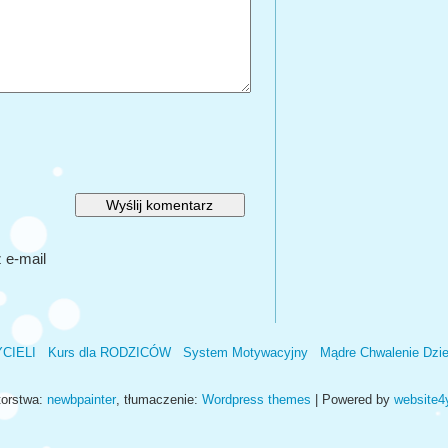
 e-mail
YCIELI
Kurs dla RODZICÓW
System Motywacyjny
Mądre Chwalenie Dzi
orstwa:
newbpainter
, tłumaczenie:
Wordpress themes
| Powered by
website4