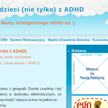
dzieci (nie tylko) z ADHD
 Mamy Inteligentnego ADHD-ka :)
ICÓW
System Motywacyjny
Mądre Chwalenie Dziecka
Konsulta
iecko z ADHD)
Reklama
,
,
ja
szkoła
wychowanie
,
|
D
Szkoła dziecka z ADHD
anu z geografii. Dostał czwórkę i był
iśmy w dzienniku elektronicznym, że
wychodzi” lepsza ocena na półrocze.
umny.