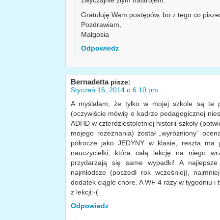
Gratuluję Wam postępów, bo z tego co pisze
Pozdrawiam,
Małgosia
Odpowiedz
Bernadetta
pisze:
Styczeń 16, 2014 o 6:10 pm
A myślałam, że tylko w mojej szkole są te p
(oczywiście mówię o kadrze pedagogicznej niest
ADHD w czterdziestoletniej historii szkoły (potw
mojego rozeznania) został „wyróżniony” oce
półrocze jako JEDYNY w klasie, reszta ma p
nauczycielki, która całą lekcję na niego wr
przydarzają się same wypadki! A najlepsze
najmłodsze (poszedł rok wcześniej), najmnie
dodatek ciągle chore. A WF 4 razy w tygodniu i 
z lekcji:-(
Odpowiedz