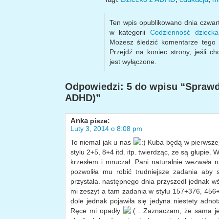
Ten wpis opublikowano dnia czwar
w kategorii
Codzienność dziec
Możesz śledzić komentarze tego
Przejdź na koniec strony, jeśli c
jest wyłączone.
Odpowiedzi: 5 do wpisu “Sprawdz
ADHD)”
Anka
pisze:
Luty 3, 2014 o 8:08 pm
To niemal jak u nas
Kuba będą w pierwszej 
stylu 2+5, 8+4 itd. itp. twierdząc, ze są głupie.
krzesłem i mruczał. Pani naturalnie wezwała
pozwoliła mu robić trudniejsze zadania aby 
przystała. następnego dnia przyszedł jednak wś
mi zeszyt a tam zadania w stylu 157+376, 456+
dole jednak pojawiła się jedyna niestety adnota
Ręce mi opadły
. Zaznaczam, że sama jes