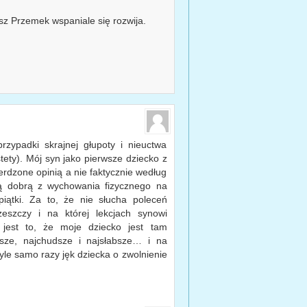
sz Przemek wspaniale się rozwija.
rzypadki skrajnej głupoty i nieuctwa
ety). Mój syn jako pierwsze dziecko z
ierdzone opinią a nie faktycznie według
ną dobrą z wychowania fizycznego na
iątki. Za to, że nie słucha poleceń
zeszczy i na której lekcjach synowi
 jest to, że moje dziecko jest tam
jsze, najchudsze i najsłabsze… i na
tyle samo razy jęk dziecka o zwolnienie