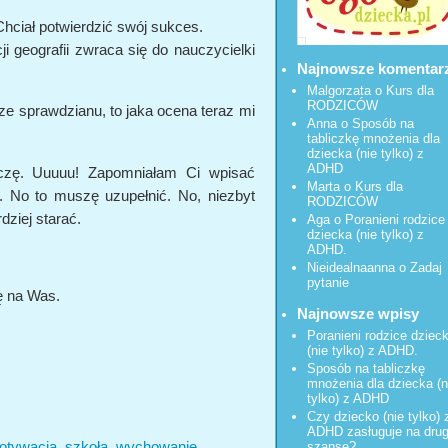
Chciał potwierdzić swój sukces.
i geografii zwraca się do nauczycielki
Najnowsze komentar
Malgorzata
o
Kurs dla
RODZICÓW
ze sprawdzianu, to jaka ocena teraz mi
Anna o
Sposób na
tabliczkę mnożenia dla
dziecka (nie tylko) z
ADHD
aczę. Uuuuu! Zapomniałam Ci wpisać
Marta o
Kurs dla
. No to muszę uzupełnić. No, niezbyt
RODZICÓW
dziej starać.
Aga o
Poranieni rodzice
dziecka (nie tylko) z
ADHD.
Nieidealnaanna
o
Zadaj
pytanie
ę na Was.
Najnowsze wpisy
Poranieni rodzice dziec
(nie tylko) z ADHD.
Sposób na tabliczkę
mnożenia dla dziecka (n
tylko) z ADHD
Czy dziecko (nie tylko) 
ADHD zasługuje na dru
otywacja
,
szkoła
,
wychowanie
szansę?