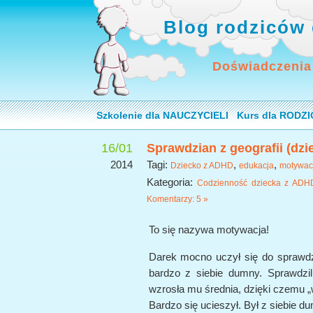
Blog rodziców 
Doświadczenia
Szkolenie dla NAUCZYCIELI
Kurs dla RODZ
16/01
Sprawdzian z geografii (dz
2014
Tagi:
,
,
Dziecko z ADHD
edukacja
motywac
Kategoria:
Codzienność dziecka z ADH
Komentarzy: 5 »
To się nazywa motywacja!
Darek mocno uczył się do sprawdzi
bardzo z siebie dumny. Sprawdzil
wzrosła mu średnia, dzięki czemu „
Bardzo się ucieszył. Był z siebie d