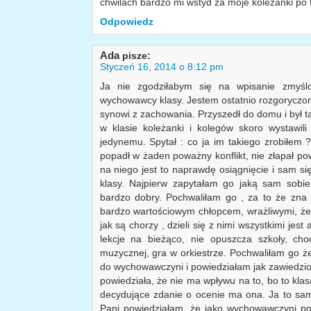
chwilach bardzo mi wstyd za moje koleżanki po 
Odpowiedz
Ada
pisze:
Styczeń 16, 2014 o 8:12 pm
Ja nie zgodziłabym się na wpisanie zmyśl
wychowawcy klasy. Jestem ostatnio rozgoryczon
synowi z zachowania. Przyszedł do domu i był t
w klasie koleżanki i kolegów skoro wystawi
jedynemu. Spytał : co ja im takiego zrobiłem
popadł w żaden poważny konflikt, nie złapał p
na niego jest to naprawdę osiągnięcie i sam się
klasy. Najpierw zapytałam go jaką sam sobie
bardzo dobry. Pochwaliłam go , za to że zna s
bardzo wartościowym chłopcem, wrażliwymi, ż
jak są chorzy , dzieli się z nimi wszystkimi jes
lekcje na bieżąco, nie opuszcza szkoły, ch
muzycznej, gra w orkiestrze. Pochwaliłam go że
do wychowawczyni i powiedziałam jak zawiedzion
powiedziała, że nie ma wpływu na to, bo to kla
decydujące zdanie o ocenie ma ona. Ja to sam
Pani powiedziałam, że jako wychowawczyni p