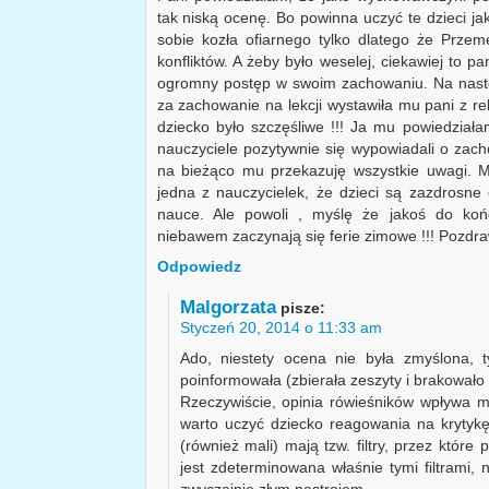
tak niską ocenę. Bo powinna uczyć te dzieci jak
sobie kozła ofiarnego tylko dlatego że Prze
konfliktów. A żeby było weselej, ciekawiej to 
ogromny postęp w swoim zachowaniu. Na nastę
za zachowanie na lekcji wystawiła mu pani z reli
dziecko było szczęśliwe !!! Ja mu powiedziała
nauczyciele pozytywnie się wypowiadali o zach
na bieżąco mu przekazuję wszystkie uwagi. M
jedna z nauczycielek, że dzieci są zazdrosn
nauce. Ale powoli , myślę że jakoś do koń
niebawem zaczynają się ferie zimowe !!! Pozdr
Odpowiedz
Malgorzata
pisze:
Styczeń 20, 2014 o 11:33 am
Ado, niestety ocena nie była zmyślona, t
poinformowała (zbierała zeszyty i brakowało 
Rzeczywiście, opinia rówieśników wpływa
warto uczyć dziecko reagowania na krytykę
(również mali) mają tzw. filtry, przez które
jest zdeterminowana właśnie tymi filtrami,
zwyczajnie złym nastrojem.