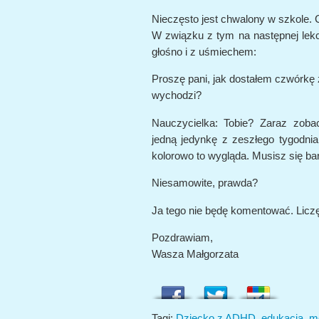
Nieczęsto jest chwalony w szkole. 
W związku z tym na następnej lekcj
głośno i z uśmiechem:
Proszę pani, jak dostałem czwórkę 
wychodzi?
Nauczycielka: Tobie? Zaraz zob
jedną jedynkę z zeszłego tygodnia
kolorowo to wygląda. Musisz się bar
Niesamowite, prawda?
Ja tego nie będę komentować. Licz
Pozdrawiam,
Wasza Małgorzata
Tagi:
Dziecko z ADHD
,
edukacja
,
m