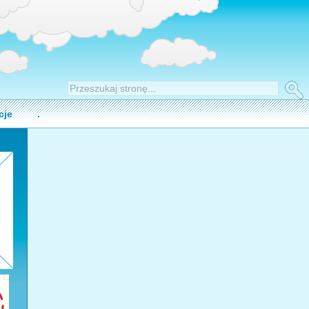
cje
.