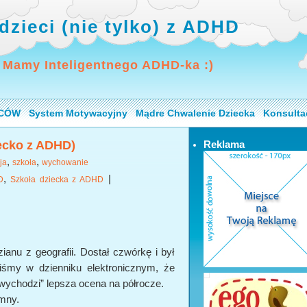
dzieci (nie tylko) z ADHD
 Mamy Inteligentnego ADHD-ka :)
ICÓW
System Motywacyjny
Mądre Chwalenie Dziecka
Konsulta
iecko z ADHD)
Reklama
,
,
ja
szkoła
wychowanie
,
|
D
Szkoła dziecka z ADHD
anu z geografii. Dostał czwórkę i był
iśmy w dzienniku elektronicznym, że
wychodzi” lepsza ocena na półrocze.
umny.