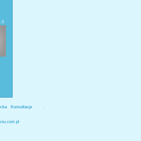
a
0
ecka
Konsultacje
.
you.com.pl