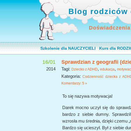
Blog rodziców 
Doświadczenia
Szkolenie dla NAUCZYCIELI
Kurs dla RODZ
16/01
Sprawdzian z geografii (dz
2014
Tagi:
,
,
Dziecko z ADHD
edukacja
motywac
Kategoria:
Codzienność dziecka z ADH
Komentarzy: 5 »
To się nazywa motywacja!
Darek mocno uczył się do sprawdzi
bardzo z siebie dumny. Sprawdzil
wzrosła mu średnia, dzięki czemu „
Bardzo się ucieszył. Był z siebie d