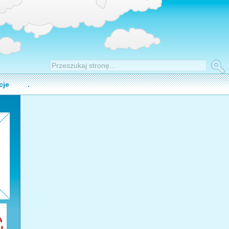
cje
.