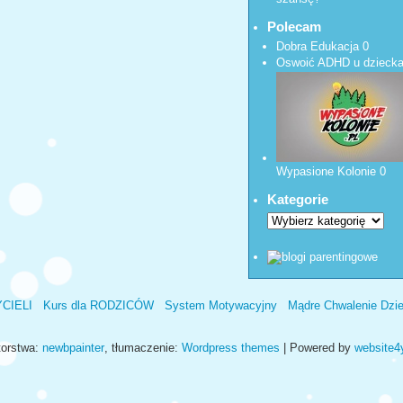
Polecam
Dobra Edukacja
0
Oswoić ADHD u dzieck
Wypasione Kolonie
0
Kategorie
YCIELI
Kurs dla RODZICÓW
System Motywacyjny
Mądre Chwalenie Dzi
orstwa:
newbpainter
, tłumaczenie:
Wordpress themes
| Powered by
website4