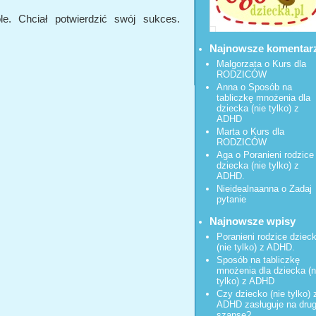
e. Chciał potwierdzić swój sukces.
Najnowsze komentar
Malgorzata
o
Kurs dla
RODZICÓW
Anna o
Sposób na
tabliczkę mnożenia dla
dziecka (nie tylko) z
ADHD
Marta o
Kurs dla
RODZICÓW
Aga o
Poranieni rodzice
dziecka (nie tylko) z
ADHD.
Nieidealnaanna
o
Zadaj
pytanie
Najnowsze wpisy
Poranieni rodzice dziec
(nie tylko) z ADHD.
Sposób na tabliczkę
mnożenia dla dziecka (n
tylko) z ADHD
Czy dziecko (nie tylko) 
ADHD zasługuje na dru
szansę?