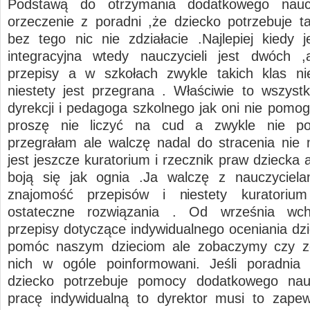
Podstawą do otrzymania dodatkowego naucz
orzeczenie z poradni ,że dziecko potrzebuje t
bez tego nic nie zdziałacie .Najlepiej kiedy j
integracyjna wtedy nauczycieli jest dwóch ,
przepisy a w szkołach zwykle takich klas n
niestety jest przegrana . Właściwie to wszyst
dyrekcji i pedagoga szkolnego jak oni nie pomog
proszę nie liczyć na cud a zwykle nie p
przegrałam ale walczę nadal do stracenia nie
jest jeszcze kuratorium i rzecznik praw dziecka 
boją się jak ognia .Ja walczę z nauczyciela
znajomość przepisów i niestety kuratoriu
ostateczne rozwiązania . Od września wc
przepisy dotyczące indywidualnego oceniania dzi
pomóc naszym dzieciom ale zobaczymy czy z
nich w ogóle poinformowani. Jeśli poradnia 
dziecko potrzebuje pomocy dodatkowego nauc
pracę indywidualną to dyrektor musi to zapewn