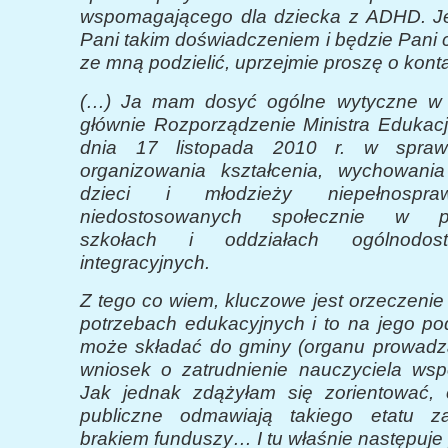
wspomagającego dla dziecka z ADHD. Je
Pani takim doświadczeniem i będzie Pani c
ze mną podzielić, uprzejmie proszę o konta
(…) Ja mam dosyć ogólne wytyczne w t
głównie Rozporządzenie Ministra Edukacj
dnia 17 listopada 2010 r. w spraw
organizowania kształcenia, wychowania
dzieci i młodzieży niepełnospr
niedostosowanych społecznie w prz
szkołach i oddziałach ogólnodos
integracyjnych.
Z tego co wiem, kluczowe jest orzeczenie
potrzebach edukacyjnych i to na jego po
może składać do gminy (organu prowadz
wniosek o zatrudnienie nauczyciela ws
Jak jednak zdążyłam się zorientować, 
publiczne odmawiają takiego etatu za
brakiem funduszy… I tu właśnie następuje