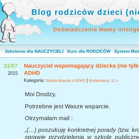
Blog rodziców dzieci (n
Doświadczenia Mamy Intelig
Szkolenie dla NAUCZYCIELI
Kurs dla RODZICÓW
System Mot
31/07
Nauczyciel wspomagający dziecka (nie tylk
ADHD
2015
Kategoria:
|
Szkoła dziecka z ADHD
Komentarzy: 11 »
Moi Drodzy,
Potrzebne jest Wasze wsparcie.
Otrzymałam mail :
„(…) poszukuję konkretnej porady (tzw. kr
sprawie przydzielenia w szkole publiczn