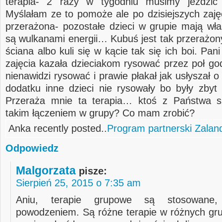
terapia- 2 razy w tygodniu musimy jeździć 
Myślałam ze to pomoże ale po dzisiejszych zaję
przerażona- pozostałe dzieci w grupie mają wł
są wulkanami energii… Kubuś jest tak przerażony
ściana albo kuli się w kącie tak się ich boi. Pa
zajęcia kazała dzieciakom rysować przez poł go
nienawidzi rysować i prawie płakał jak usłyszał 
dodatku inne dzieci nie rysowały bo były zbyt 
Przeraża mnie ta terapia… ktoś z Państwa si
takim łączeniem w grupy? Co mam zrobić?
Anka recently posted..
Program partnerski Zalan
Odpowiedz
Malgorzata
pisze:
Sierpień 25, 2015 o 7:35 am
Aniu, terapie grupowe są stosowane
powodzeniem. Są różne terapie w różnych gru