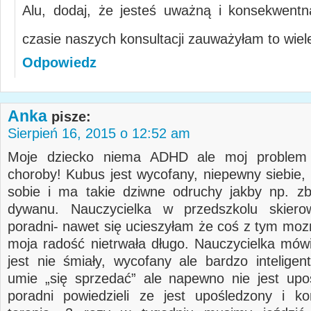
Alu, dodaj, że jesteś uważną i konsekwen
czasie naszych konsultacji zauważyłam to wiel
Odpowiedz
Anka
pisze:
Sierpień 16, 2015 o 12:52 am
Moje dziecko niema ADHD ale moj problem 
choroby! Kubus jest wycofany, niepewny siebie,
sobie i ma takie dziwne odruchy jakby np. zb
dywanu. Nauczycielka w przedszkolu skier
poradni- nawet się ucieszyłam że coś z tym mozn
moja radość nietrwała długo. Nauczycielka mów
jest nie śmiały, wycofany ale bardzo inteligent
umie „się sprzedać” ale napewno nie jest up
poradni powiedzieli ze jest upośledzony i ko