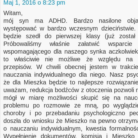
Maj 1, 2016 o 8:23 pm
Witam,
mój syn ma ADHD. Bardzo nasilone obja
występować w bardzo wczesnym dzieciństwie. 
będzie szedł do pierwszej klasy (już został
Próbowaliśmy właśnie załatwić wsparcie 
wspomagającego dla naszego synka aczkolwiek
to właściwie nie możliwe że względu na in
przepisów. W chwili obecnej jestem w trakcie
nauczania indywidualnego dla niego. Nasz psyc
że dla Mieszka będzie to najlepsze rozwiązanie
uważam, redukcja bodźców z otoczenia pozwoli 
mógł w miarę możliwości skupić się na nau
problemu po rozmowie ze mną, po wyglądzie
choroby i po przebadaniu psychologiczno pe
doszła do wniosku że Mieszko na pewno otrzym
o nauczaniu indywidualnym, kwestia formalnośc
Wypełnienie dokumentów, komisja i Mieszko 