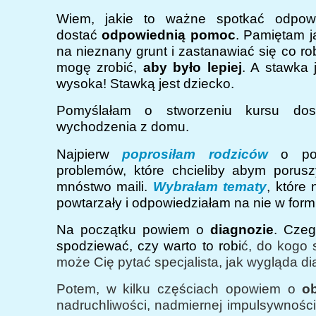
Wiem, jakie to ważne spotkać odpowie
dostać
odpowiednią pomoc
. Pamiętam jak
na nieznany grunt i zastanawiać się co rob
mogę zrobić,
aby było lepiej
. A stawka 
wysoka! Stawką jest dziecko.
Pomyślałam o stworzeniu kursu dos
wychodzenia z domu.
Najpierw
poprosiłam rodziców
o po
problemów, które chcieliby abym porusz
mnóstwo maili.
Wybrałam tematy
, które 
powtarzały i odpowiedziałam na nie w form
Na początku powiem o
diagnozie
. Cze
spodziewać, czy warto to robi
ć, do kogo 
może Cię pytać specjalista, jak wygląda d
Potem, w kilku częściach opowiem o
o
nadruchliwości, nadmiernej impulsywności