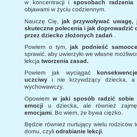
w koncentracji i
sposobach radzenia
objawami w życiu codziennym.
Nauczę Cię,
jak przywoływać uwagę,
skuteczne polecenia i jak doprowadzić
przez dziecko złożonych zadań
.
Powiem o tym,
jak podnieść samooce
sprawić, aby uwierzyło we własne możliwoś
lekcja
tworzenia zasad.
Powiem jak wyciągać
konsekwencj
uczciwy
i nie krzywdzący dziecka, a 
wychowawczy.
Opowiem
w jaki sposób radzić sobi
emocji
u dziecka, ale również zaj
emocjami
. Bo wiem, że bywa ciężko.
Będzie również nurtujący wielu rodziców 
domu, czyli
odrabianie lekcji
.