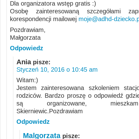
Dla organizatora wstęp gratis
Osobę zainteresowaną szczegółami za
korespondencji mailowej
moje@adhd-dziecko.p
Pozdrawiam,
Małgorzata
Odpowiedz
Ania
pisze:
Styczeń 10, 2016 o 10:45 am
Witam:)
Jestem zainteresowana szkoleniem stacj
rodziców. Bardzo proszę o odpowiedź gdzie
są organizowane, mieszk
Skierniewic.Pozdrawiam
Odpowiedz
Malgorzata
pisze: