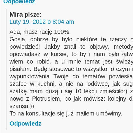
Odpowiedz
Mira
pisze:
Luty 19, 2012 o 8:04 am
Ada, masz rację 100%.
Gosia, dobrze by było niektóre te rzeczy 
powiedzieć! Jakby znali te objawy, metody
opowiadasz w kursie, to by i nam było łatwi
wiem co robić, a u mnie temat jest świeży
pisałam. Będę stosować to wszystko, o czym 
wypunktowania Twoje do tematów powiesił
szafce w kuchni, a nie na lodówce, jak su
szafkę mam dużą i się 10 lekcji zmieściło:)
nowo z Piotrusiem, bo jak mówisz: kolejny dz
szansa:))
To na konsultacje się już mailem umówimy.
Odpowiedz