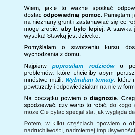
Wiem, jakie to ważne spotkać odpowie
dostać
odpowiednią pomoc
. Pamiętam jak
na nieznany grunt i zastanawiać się co rob
mogę zrobić,
aby było lepiej
. A stawka 
wysoka! Stawką jest dziecko.
Pomyślałam o stworzeniu kursu dos
wychodzenia z domu.
Najpierw
poprosiłam rodziców
o po
problemów, które chcieliby abym porusz
mnóstwo maili.
Wybrałam tematy
, które 
powtarzały i odpowiedziałam na nie w form
Na początku powiem o
diagnozie
. Cze
spodziewać, czy warto to robi
ć, do kogo 
może Cię pytać specjalista, jak wygląda d
Potem, w kilku częściach opowiem o
o
nadruchliwości, nadmiernej impulsywności