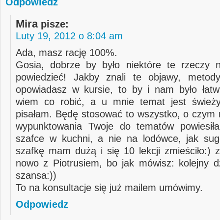
Odpowiedz
Mira
pisze:
Luty 19, 2012 o 8:04 am
Ada, masz rację 100%.
Gosia, dobrze by było niektóre te rzeczy 
powiedzieć! Jakby znali te objawy, metody
opowiadasz w kursie, to by i nam było łatwi
wiem co robić, a u mnie temat jest świeży
pisałam. Będę stosować to wszystko, o czym 
wypunktowania Twoje do tematów powiesił
szafce w kuchni, a nie na lodówce, jak su
szafkę mam dużą i się 10 lekcji zmieściło:)
nowo z Piotrusiem, bo jak mówisz: kolejny dz
szansa:))
To na konsultacje się już mailem umówimy.
Odpowiedz