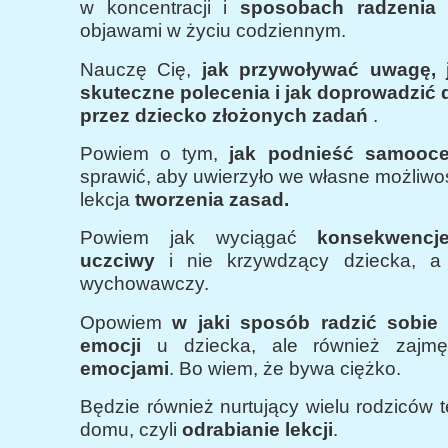
w koncentracji i
sposobach radzenia
objawami w życiu codziennym.
Nauczę Cię,
jak przywoływać uwagę,
skuteczne polecenia i jak doprowadzić
przez dziecko złożonych zadań
.
Powiem o tym,
jak podnieść samooce
sprawić, aby uwierzyło we własne możliwoś
lekcja
tworzenia zasad.
Powiem jak wyciągać
konsekwencj
uczciwy
i nie krzywdzący dziecka, a 
wychowawczy.
Opowiem
w jaki sposób radzić sobi
emocji
u dziecka, ale również zaj
emocjami
. Bo wiem, że bywa ciężko.
Będzie również nurtujący wielu rodziców 
domu, czyli
odrabianie lekcji
.