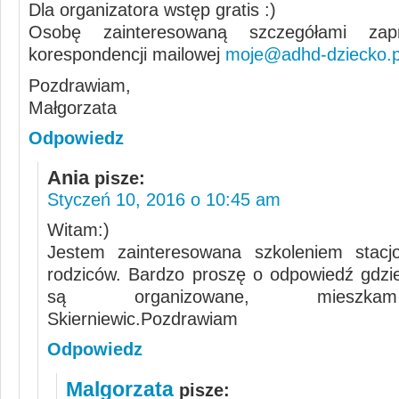
Dla organizatora wstęp gratis
Osobę zainteresowaną szczegółami za
korespondencji mailowej
moje@adhd-dziecko.p
Pozdrawiam,
Małgorzata
Odpowiedz
Ania
pisze:
Styczeń 10, 2016 o 10:45 am
Witam:)
Jestem zainteresowana szkoleniem stacj
rodziców. Bardzo proszę o odpowiedź gdzie
są organizowane, mieszk
Skierniewic.Pozdrawiam
Odpowiedz
Malgorzata
pisze: