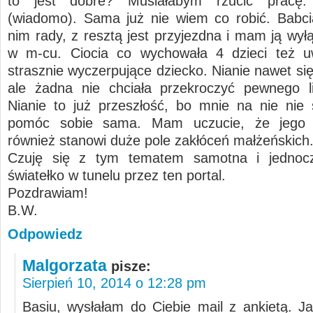
to jest dobre? Musiałabym rzucić pracę
(wiadomo). Sama już nie wiem co robić. Babci
nim rady, z resztą jest przyjezdna i mam ją wył
w m-cu. Ciocia co wychowała 4 dzieci też 
strasznie wyczerpujące dziecko. Nianie nawet si
ale żadna nie chciała przekroczyć pewnego l
Nianie to już przeszłość, bo mnie na nie nie
pomóc sobie sama. Mam uczucie, że jego 
również stanowi duże pole zakłóceń małżeńskich
Czuję się z tym tematem samotna i jedno
światełko w tunelu przez ten portal.
Pozdrawiam!
B.W.
Odpowiedz
Malgorzata
pisze:
Sierpień 10, 2014 o 12:28 pm
Basiu, wysłałam do Ciebie mail z ankietą. Ja