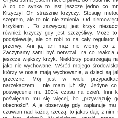
A co do synka to jest jeszcze jedno co mni
Krzyczy! On strasznie krzyczy. Stosuję meto
szeptem, ale to nic nie zmienia. Od niemowlęc
krzykiem . To zazwyczaj jest krzyk niezadow
również krzyczy gdy jest szczęśliwy. Może to
podśpiewuje, ale on robi to na cały regulator 
przerwy. Ani ja, ani mąż nie wiemy co z 
Zaczynamy sami być nerwowi, na co reakcja 
jeszcze większy krzyk. Niektórzy postrzegają n
jako nie wychowane. Wśród mojego środowiska
którzy w nosie mają wychowanie, a dzieci są ja
grzeczne. Mój jest w wielu przypadka
narzekaczem… nie mam już siły. Jedyne co 
poświęcenie mu 100% czasu na dzień. Inni kr
poświęcam mu się więcej, bo „przywiązuję g
obecności”. A je obserwuję gdy zaplanuję mu 
czuwam nad każdą rzeczą, to jakoś daję z nim r