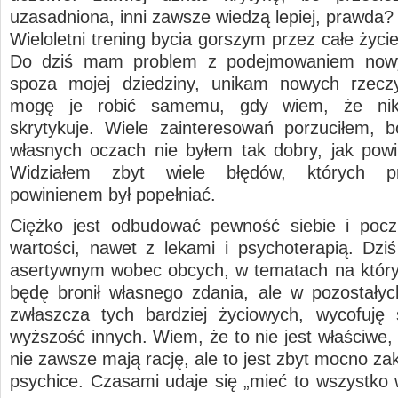
uzasadniona, inni zawsze wiedzą lepiej, prawda?
Wieloletni trening bycia gorszym przez całe życie
Do dziś mam problem z podejmowaniem now
spoza mojej dziedziny, unikam nowych rzecz
mogę je robić samemu, gdy wiem, że nik
skrytykuje. Wiele zainteresowań porzuciłem,
własnych oczach nie byłem tak dobry, jak pow
Widziałem zbyt wiele błędów, których pr
powinienem był popełniać.
Ciężko jest odbudować pewność siebie i pocz
wartości, nawet z lekami i psychoterapią. Dz
asertywnym wobec obcych, w tematach na któr
będę bronił własnego zdania, ale w pozostałyc
zwłaszcza tych bardziej życiowych, wycofuję 
wyższość innych. Wiem, że to nie jest właściwe,
nie zawsze mają rację, ale to jest zbyt mocno z
psychice. Czasami udaje się „mieć to wszystko w