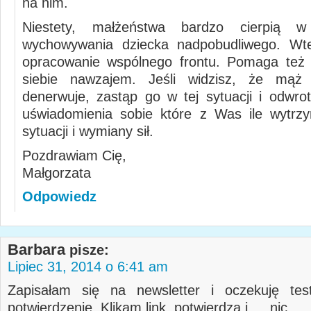
na nim.
Niestety, małżeństwa bardzo cierpią w
wychowywania dziecka nadpobudliwego. W
opracowanie wspólnego frontu. Pomaga też 
siebie nawzajem. Jeśli widzisz, że mąż 
denerwuje, zastąp go w tej sytuacji i odwrot
uświadomienia sobie które z Was ile wytrz
sytuacji i wymiany sił.
Pozdrawiam Cię,
Małgorzata
Odpowiedz
Barbara
pisze:
Lipiec 31, 2014 o 6:41 am
Zapisałam się na newsletter i oczekuję test
potwierdzenie. Klikam link. potwierdza i … nic.