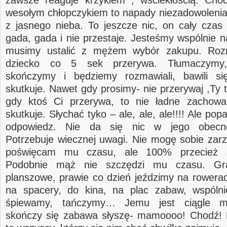
zawsze reaguje krzykiem , wściekłością. Choć
wesołym chłopczykiem to napady niezadowolenia
z jasnego nieba. To jeszcze nic, on cały czas
gada, gada i nie przestaje. Jesteśmy wspólnie n
musimy ustalić z mężem wybór zakupu. Roz
dziecko co 5 sek przerywa. Tłumaczymy
skończymy i będziemy rozmawiali, bawili si
skutkuje. Nawet gdy prosimy- nie przerywaj ,Ty t
gdy ktoś Ci przerywa, to nie ładne zachowan
skutkuje. Słychać tyko – ale, ale, ale!!!! Ale popa
odpowiedz. Nie da się nic w jego obecno
Potrzebuje wiecznej uwagi. Nie mogę sobie zarzu
poświęcam mu czasu, ale 100% przecież s
Podobnie mąż nie szczędzi mu czasu. G
planszowe, prawie co dzień jeździmy na rowera
na spacery, do kina, na plac zabaw, wspólni
śpiewamy, tańczymy… Jemu jest ciągle m
skończy się zabawa słyszę- mamoooo! Chodź! 