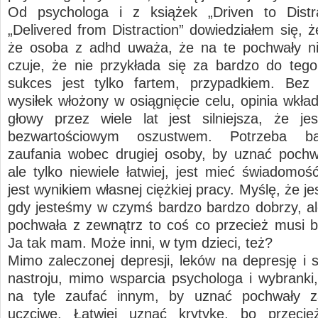
Od psychologa i z książek „Driven to Distra
„Delivered from Distraction” dowiedziałem się, ż
że osoba z adhd uważa, że na te pochwały ni
czuje, że nie przykłada się za bardzo do tego
sukces jest tylko fartem, przypadkiem. Bez
wysiłek włożony w osiągnięcie celu, opinia wkł
głowy przez wiele lat jest silniejsza, że je
bezwartościowym oszustwem. Potrzeba b
zaufania wobec drugiej osoby, by uznać pochw
ale tylko niewiele łatwiej, jest mieć świadomoś
jest wynikiem własnej ciężkiej pracy. Myślę, że je
gdy jesteśmy w czymś bardzo bardzo dobrzy, ale
pochwała z zewnątrz to coś co przecież musi b
Ja tak mam. Może inni, w tym dzieci, też?
Mimo zaleczonej depresji, leków na depresję i s
nastroju, mimo wsparcia psychologa i wybranki, 
na tyle zaufać innym, by uznać pochwały z
uczciwe. Łatwiej uznać krytykę, bo przeci