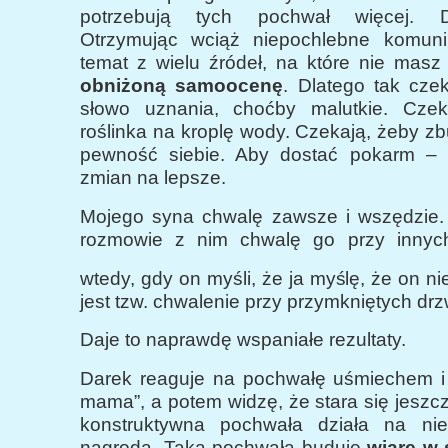
potrzebują tych pochwał więcej. D
Otrzymując wciąż niepochlebne komuni
temat z wielu źródeł, na które nie masz
obniżoną samoocenę
. Dlatego tak cze
słowo uznania, choćby malutkie. Czek
roślinka na kroplę wody. Czekają, żeby 
pewność siebie. Aby dostać pokarm – 
zmian na lepsze.
Mojego syna chwalę zawsze i wszędzie
rozmowie z nim chwalę go przy innyc
wtedy, gdy on myśli, że ja myślę, że on ni
jest tzw. chwalenie przy przymkniętych drz
Daje to naprawdę wspaniałe rezultaty.
Darek reaguje na pochwałę uśmiechem i 
mama”, a potem widzę, że stara się jeszcz
konstruktywna pochwała działa na nie
nagroda. Taka pochwała buduje
wiarę w 