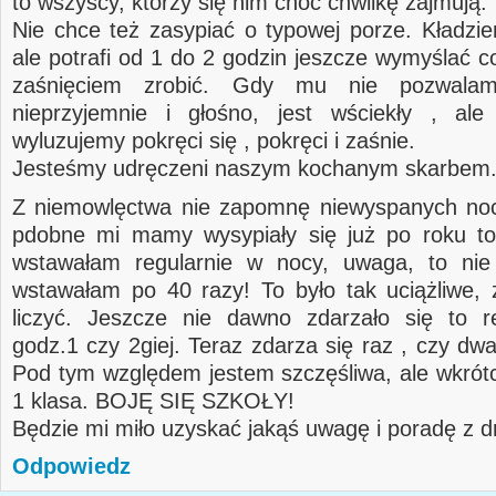
to wszyscy, którzy się nim choć chwilkę zajmują.
Nie chce też zasypiać o typowej porze. Kładzi
ale potrafi od 1 do 2 godzin jeszcze wymyślać c
zaśnięciem zrobić. Gdy mu nie pozwalam
nieprzyjemnie i głośno, jest wściekły , ale
wyluzujemy pokręci się , pokręci i zaśnie.
Jesteśmy udręczeni naszym kochanym skarbem
Z niemowlęctwa nie zapomnę niewyspanych noc
pdobne mi mamy wysypiały się już po roku to
wstawałam regularnie w nocy, uwaga, to ni
wstawałam po 40 razy! To było tak uciążliwe,
liczyć. Jeszcze nie dawno zdarzało się to r
godz.1 czy 2giej. Teraz zdarza się raz , czy dw
Pod tym względem jestem szczęśliwa, ale wkrótc
1 klasa. BOJĘ SIĘ SZKOŁY!
Będzie mi miło uzyskać jakąś uwagę i poradę z dr
Odpowiedz