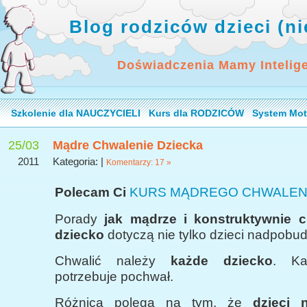
Blog rodziców dzieci (n
Doświadczenia Mamy Intelig
Szkolenie dla NAUCZYCIELI
Kurs dla RODZICÓW
System Mot
25/03
Mądre Chwalenie Dziecka
2011
Kategoria: |
Komentarzy: 17 »
Polecam Ci
KURS MĄDREGO CHWALEN
Porady
jak mądrze i konstruktywnie c
dziecko
dotyczą nie tylko dzieci nadpobud
Chwalić należy
każde dziecko
. Ka
potrzebuje pochwał.
Różnica polega na tym, że
dzieci 