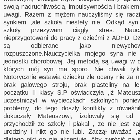
swoją nadruchliwością, impulsywnością i brakiem
uwagi. Razem z mężem nauczyliśmy się radz
synkiem ,ale szkoła niestety nie. Odkąd syn
szkoły przezywam ciągły stres. Nauc
nieprzygotowani do pracy z dziećmi z ADHD. D
są odbierane jako niewych
rozpuszczone.Nauczycielka mojego syna nie 
jednostki chorobowej. Jej metodą są uwagi w d
których mój syn ma sporo. Nie chwali tylko
Notorycznie wstawia dziecku złe oceny nie za n
brak galowego stroju, brak plasteliny na le
początku II klasy S.P oświadczyła ,iż Mateus
uczestniczył w wycieczkach szkolnych ponie
problemy, do tego doszły konflikty z rówieśni
dokuczały Mateuszowi, izolowały się od 
przychodził ze szkoły i płakał , ze nie jest z
urodziny i nikt go nie lubi. Zaczął uważać ,ż
dlatego nikt go nie akceptuje. Aby zwrócić na 