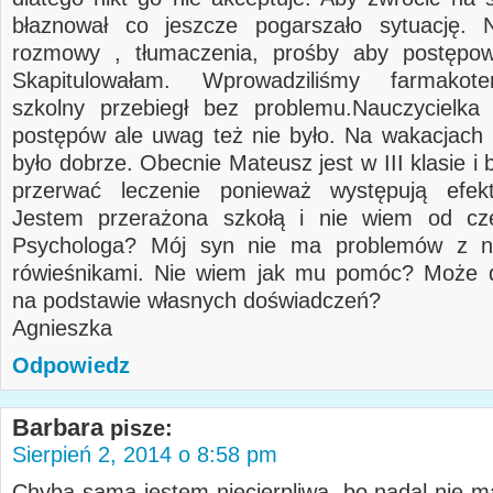
błaznował co jeszcze pogarszało sytuację. 
rozmowy , tłumaczenia, prośby aby postępowa
Skapitulowałam. Wprowadziliśmy farmakot
szkolny przebiegł bez problemu.Nauczycielka 
postępów ale uwag też nie było. Na wakacjach 
było dobrze. Obecnie Mateusz jest w III klasie i
przerwać leczenie ponieważ występują efek
Jestem przerażona szkołą i nie wiem od cz
Psychologa? Mój syn nie ma problemów z n
rówieśnikami. Nie wiem jak mu pomóc? Może d
na podstawie własnych doświadczeń?
Agnieszka
Odpowiedz
Barbara
pisze:
Sierpień 2, 2014 o 8:58 pm
Chyba sama jestem niecierpliwa, bo nadal nie ma