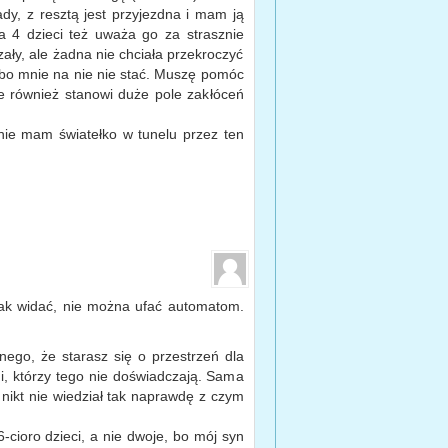
ady, z resztą jest przyjezdna i mam ją
a 4 dzieci też uważa go za strasznie
ały, ale żadna nie chciała przekroczyć
, bo mnie na nie nie stać. Muszę pomóc
 również stanowi duże pole zakłóceń
nie mam światełko w tunelu przez ten
 Jak widać, nie można ufać automatom.
nego, że starasz się o przestrzeń dla
i, którzy tego nie doświadczają. Sama
nikt nie wiedział tak naprawdę z czym
cioro dzieci, a nie dwoje, bo mój syn