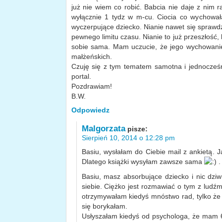
już nie wiem co robić. Babcia nie daje z nim r
wyłącznie 1 tydz w m-cu. Ciocia co wychował
wyczerpujące dziecko. Nianie nawet się sprawdz
pewnego limitu czasu. Nianie to już przeszłość
sobie sama. Mam uczucie, że jego wychowanie
małżeńskich.
Czuję się z tym tematem samotna i jednocześ
portal.
Pozdrawiam!
B.W.
Odpowiedz
Malgorzata
pisze:
Sierpień 10, 2014 o 12:28 pm
Basiu, wysłałam do Ciebie mail z ankietą.
Dlatego książki wysyłam zawsze sama
.
Basiu, masz absorbujące dziecko i nic dziw
siebie. Ciężko jest rozmawiać o tym z ludźm
otrzymywałam kiedyś mnóstwo rad, tylko że 
się borykałam.
Usłyszałam kiedyś od psychologa, że mam 6-