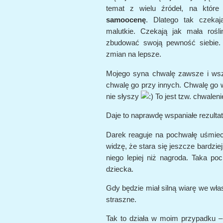
temat z wielu źródeł, na któ
samoocenę
. Dlatego tak czeka
malutkie. Czekają jak mała rośl
zbudować swoją pewność siebie.
zmian na lepsze.
Mojego syna chwalę zawsze i ws
chwalę go przy innych. Chwalę go w
nie słyszy
To jest tzw. chwalen
Daje to naprawdę wspaniałe rezultat
Darek reaguje na pochwałę uśmie
widzę, że stara się jeszcze bardzie
niego lepiej niż nagroda. Taka p
dziecka.
Gdy będzie miał silną wiarę we wła
straszne.
Tak to działa w moim przypadku 