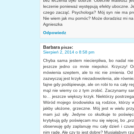
bez leczenia było dobrze. Obecnie Mateusz jest
leczenie ponieważ występują efekty uboczne. J
czego zacząć. Psychologa? Mój syn nie ma pr
Nie wiem jak mu pomóc? Może doradzisz mi na
Agnieszka
Odpowiedz
Barbara
pisze:
Sierpień 2, 2014 o 8:58 pm
Chyba sama jestem niecierpliwa, bo nadal nie 
jeszcze jedno co mnie niepokoi. Krzyczy! O
mówienia szeptem, ale to nic nie zmienia. Od
zazwyczaj jest krzyk niezadowolenia, ale również
fajne gdy podśpiewuje, ale on robi to na cały reg
mąż nie wiemy co z tym zrobić. Zaczynamy sam
to… jeszcze większy krzyk. Niektórzy postrzeg
Wśród mojego środowiska są rodzice, którzy 
jakby ułożone, grzeczne. Mój jest w wielu p
mam już siły. Jedyne co skutkuje to poświę
krytykują gdy poświęcam mu się więcej, bo „prz
obserwuję gdy zaplanuję mu cały dzień i czuw
nim radę. Ale czy to jest dobre? Musiałabym r