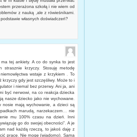
 w III klasie i będę musiała przerwać
estem przerażona szkołą i nie wiem od
oblemów z nauką ,ale z rówieśnikami.
 podstawie własnych doświadczeń?
ma tej ankiety. A co do synka to jest
n strasznie krzyczy. Stosuję metodę
 niemowlęctwa wstaje z krzykiem . To
 krzyczy gdy jest szczęśliwy. Może to i
ulator i niemal bez przerwy. Ani ja, ani
i być nerwowi, na co reakcja dziecka
ają nasze dziecko jako nie wychowane.
w nosie mają wychowanie, a dzieci są
rzypadkach marudą, narzekaczem… nie
cenie mu 100% czasu na dzień. Inni
ywiązuję go do swojej obecności”. A je
am nad każdą rzeczą, to jakoś daję z
zucić pracę. Nie mogę (wiadomo). Sama