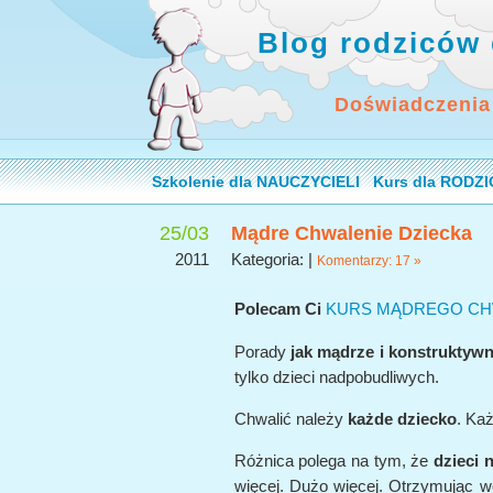
Blog rodziców 
Doświadczenia
Szkolenie dla NAUCZYCIELI
Kurs dla RODZ
25/03
Mądre Chwalenie Dziecka
2011
Kategoria: |
Komentarzy: 17 »
Polecam Ci
KURS MĄDREGO CH
Porady
jak mądrze i konstruktywn
tylko dzieci nadpobudliwych.
Chwalić należy
każde dziecko
. Ka
Różnica polega na tym, że
dzieci 
więcej. Dużo więcej. Otrzymując w