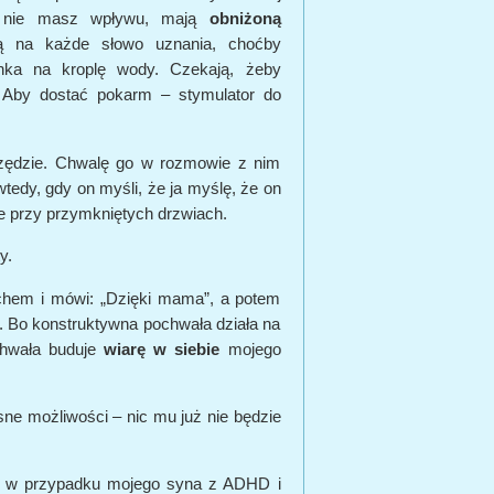
re nie masz wpływu, mają
obniżoną
ją na każde słowo uznania, choćby
inka na kroplę wody. Czekają, żeby
 Aby dostać pokarm – stymulator do
zędzie. Chwalę go w rozmowie z nim
tedy, gdy on myśli, że ja myślę, że on
ie przy przymkniętych drzwiach.
y.
chem i mówi: „Dzięki mama”, a potem
j. Bo konstruktywna pochwała działa na
ochwała buduje
wiarę w siebie
mojego
sne możliwości – nic mu już nie będzie
– w przypadku mojego syna z ADHD i