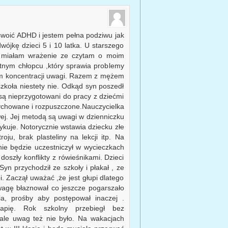
woić ADHD i jestem pełna podziwu jak
ójkę dzieci 5 i 10 latka. U starszego
 miałam wrażenie ze czytam o moim
tnym chłopcu ,który sprawia problemy
em koncentracji uwagi. Razem z mężem
zkoła niestety nie. Odkąd syn poszedł
są nieprzygotowani do pracy z dziećmi
ychowane i rozpuszczone.Nauczycielka
ej. Jej metodą są uwagi w dzienniczku
tykuje. Notorycznie wstawia dziecku złe
ju, brak plasteliny na lekcji itp. Na
nie będzie uczestniczył w wycieczkach
oszły konflikty z rówieśnikami. Dzieci
yn przychodził ze szkoły i płakał , ze
bi. Zaczął uważać ,że jest głupi dlatego
uwagę błaznował co jeszcze pogarszało
a, prośby aby postępował inaczej .
rapię. Rok szkolny przebiegł bez
 ale uwag też nie było. Na wakacjach