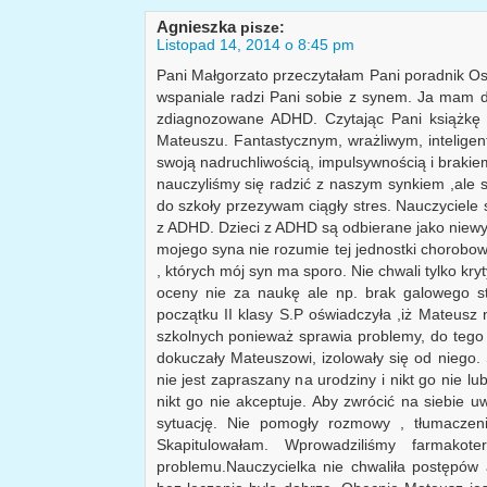
Agnieszka
pisze:
Listopad 14, 2014 o 8:45 pm
Pani Małgorzato przeczytałam Pani poradnik Os
wspaniale radzi Pani sobie z synem. Ja mam dw
zdiagnozowane ADHD. Czytając Pani książkę
Mateuszu. Fantastycznym, wrażliwym, inteligen
swoją nadruchliwością, impulsywnością i braki
nauczyliśmy się radzić z naszym synkiem ,ale s
do szkoły przezywam ciągły stres. Nauczyciele 
z ADHD. Dzieci z ADHD są odbierane jako niew
mojego syna nie rozumie tej jednostki chorobow
, których mój syn ma sporo. Nie chwali tylko kry
oceny nie za naukę ale np. brak galowego stro
początku II klasy S.P oświadczyła ,iż Mateusz 
szkolnych ponieważ sprawia problemy, do tego d
dokuczały Mateuszowi, izolowały się od niego. S
nie jest zapraszany na urodziny i nikt go nie lu
nikt go nie akceptuje. Aby zwrócić na siebie 
sytuację. Nie pomogły rozmowy , tłumaczeni
Skapitulowałam. Wprowadziliśmy farmakote
problemu.Nauczycielka nie chwaliła postępów