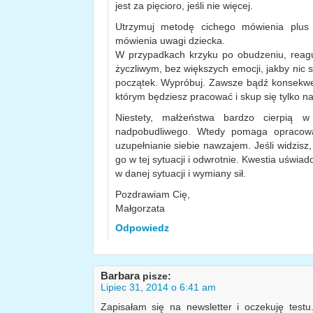
jest za pięcioro, jeśli nie więcej.
Utrzymuj metodę cichego mówienia plus 
mówienia uwagi dziecka.
W przypadkach krzyku po obudzeniu, reagu
życzliwym, bez większych emocji, jakby nic s
początek. Wypróbuj. Zawsze bądź konsekwe
którym będziesz pracować i skup się tylko na
Niestety, małżeństwa bardzo cierpią w
nadpobudliwego. Wtedy pomaga opracowa
uzupełnianie siebie nawzajem. Jeśli widzisz
go w tej sytuacji i odwrotnie. Kwestia uświa
w danej sytuacji i wymiany sił.
Pozdrawiam Cię,
Małgorzata
Odpowiedz
Barbara
pisze:
Lipiec 31, 2014 o 6:41 am
Zapisałam się na newsletter i oczekuję testu.