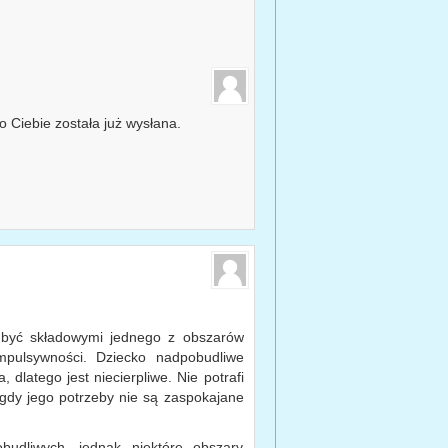
do Ciebie została już wysłana.
 być składowymi jednego z obszarów
mpulsywności. Dziecko nadpobudliwe
 dlatego jest niecierpliwe. Nie potrafi
gdy jego potrzeby nie są zaspokajane
udliwych, jednak niektóre obszary