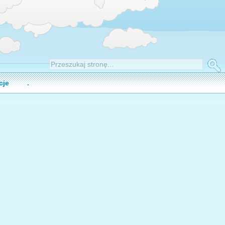
cje
.