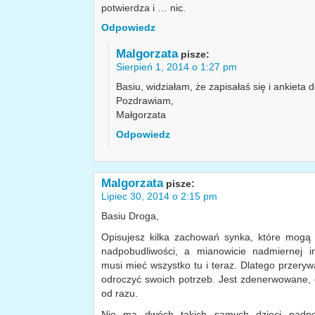
potwierdza i … nic.
Odpowiedz
Malgorzata
pisze:
Sierpień 1, 2014 o 1:27 pm
Basiu, widziałam, że zapisałaś się i ankieta 
Pozdrawiam,
Małgorzata
Odpowiedz
Malgorzata
pisze:
Lipiec 30, 2014 o 2:15 pm
Basiu Droga,
Opisujesz kilka zachowań synka, które mogą
nadpobudliwości, a mianowicie nadmiernej i
musi mieć wszystko tu i teraz. Dlatego przerywa,
odroczyć swoich potrzeb. Jest zdenerwowane, 
od razu.
Nie ma dwóch takich samych dzieci nadpob