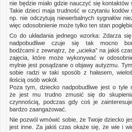
nie będzie miało gdzie nauczyć się kontaktów
Takie dzieci maja trudność w czytaniu kodów 
np. nie odczytują niewerbalnych sygnałów nie
więc odosobnienie może tylko ten stan pogłębi
Co do układania jednego wzorka: Zdarza się
nadpobudliwe czuje się tak mocno bo
bodźcami z zewnątrz, że „ucieka” na jakiś cza
zajęcia, które może wykonywać w odosobnie
mylnie jest posądzane o objawy autyzmu. T
sobie radzi w taki sposób z hałasem, wieloś
ilością osób wokół.
Poza tym, dziecko nadpobudliwe jest o tyle 
że jest mu trudno zmusić się do skupieni
czynnością, podczas gdy coś je zainteresuje,
bardzo zaangażować.
Nie pozwól wmówić sobie, że Twoje dziecko je
jest inne. Za jakiś czas okaże się, że wie i wi