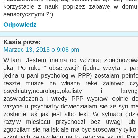
korzystacie z nauki poprzez zabawę w dom
sensorycznymi ?:)
Odpowiedz
Kasia
pisze:
Marzec 13, 2016 o 9:08 pm
Witam. Jestem mama od wczoraj zdiagnozow
dka. Po roku ” obserwacji” (jedna wizyta u pa
jedna u pani psycholog w PPP) zostalam poin
reszte musze na wlasna reke zalatwic czy
psychiatry,neurologa,okulisty i laryngo
zaswiadczenia i wtedy PPP wystawi opinie do
wizycie u psychiatry dowiedzialam sie ze syn ma
zostanie tak jak jest albo leki. W sytuacji gd
razy’w miesiacu przychodzi bez uwagi lub
zgodzilam sie na lek ale ma byc stosowany tylko
szkolnych ze wzgledu na to zeby sie skupil. Po