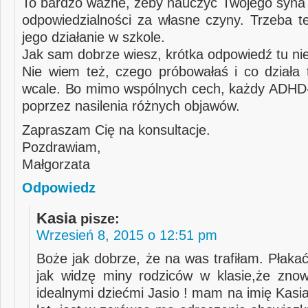
To bardzo ważne, żeby nauczyć Twojego syna 
odpowiedzialności za własne czyny. Trzeba t
jego działanie w szkole.
Jak sam dobrze wiesz, krótka odpowiedź tu ni
Nie wiem też, czego próbowałaś i co działa 
wcale. Bo mimo wspólnych cech, każdy ADHD-e
poprzez nasilenia różnych objawów.
Zapraszam Cię na konsultacje.
Pozdrawiam,
Małgorzata
Odpowiedz
Kasia
pisze:
Wrzesień 8, 2015 o 12:51 pm
Boże jak dobrze, że na was trafiłam. Płaka
jak widzę miny rodziców w klasie,że znow
idealnymi dziećmi Jasio ! mam na imię Kasi