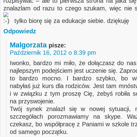
rozpisywać – ale to pierwsza strona na jaka się
znalazlam od razu to czego szukam, więc nie 
tylko biorę się za edukacje siebie. dziękuję
Odpowiedz
Malgorzata
pisze:
Październik 16, 2012 o 8:39 pm
Iwonko, bardzo mi miło, że dołączasz do nas
najlepszym podejściem jest uczenie się. Zapr
to bardzo mocno. I bardzo szybko, bo wi
nabyłaś już kurs dla rodziców. Jest tam mnóst
i w związku z tym proszę Cię, żebyś robiła s
na przyswojenie.
Twój synek znalazł się w nowej sytuacji, 
szczegółach porozmawiamy na skype. Wa
czekasz, bo współpracę z Paniami w szkole tr
od samego początku.