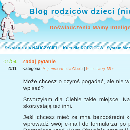
Blog rodziców dzieci (n
Doświadczenia Mamy Intelig
Szkolenie dla NAUCZYCIELI
Kurs dla RODZICÓW
System Mot
01/04
Zadaj pytanie
2011
Kategoria:
|
Moje wsparcie dla Ciebie
Komentarzy: 35 »
Może chcesz o czymś pogadać, ale nie wi
wpisać?
Stworzyłam dla Ciebie takie miejsce. Na
skorzystają też inni.
Jeśli chcesz mieć ze mną bezpośredni ko
wprowadź swój e-mail do formularza po p