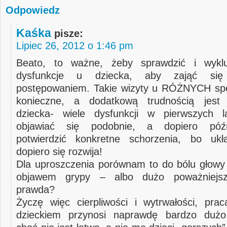
Odpowiedz
Kaśka
pisze:
Lipiec 26, 2012 o 1:46 pm
Beato, to ważne, żeby sprawdzić i wykl
dysfunkcje u dziecka, aby zająć się
postępowaniem. Takie wizyty u RÓŻNYCH spe
konieczne, a dodatkową trudnością jest
dziecka- wiele dysfunkcji w pierwszych 
objawiać się podobnie, a dopiero póź
potwierdzić konkretne schorzenia, bo uk
dopiero się rozwija!
Dla uproszczenia porównam to do bólu głow
objawem grypy – albo dużo poważniejsz
prawda?
Życzę więc cierpliwości i wytrwałości, pr
dzieckiem przynosi naprawdę bardzo dużo s