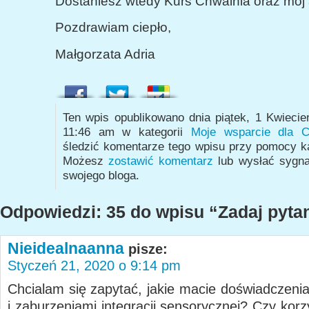
Dostaniesz wtedy Kurs Chwalnia oraz mój 
Pozdrawiam ciepło,
Małgorzata Adria
Ten wpis opublikowano dnia piątek, 1 Kwiecie
11:46 am w kategorii
Moje wsparcie dla C
śledzić komentarze tego wpisu przy pomocy 
Możesz
zostawić komentarz
lub wysłać sygn
swojego bloga.
Odpowiedzi: 35 do wpisu “Zadaj pyta
Nieidealnaanna
pisze:
Styczeń 21, 2020 o 9:14 pm
Chcialam się zapytać, jakie macie doświadczenia
i zaburzeniami integracji sensorycznej? Czy kor