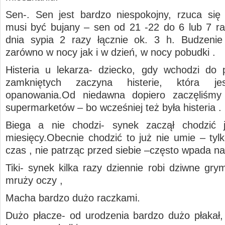
Sen-. Sen jest bardzo niespokojny, rzuca się
musi być bujany – sen od 21 -22 do 6 lub 7 r
dnia sypia 2 razy łącznie ok. 3 h. Budzenie
zarówno w nocy jak i w dzień, w nocy pobudki .
Histeria u lekarza- dziecko, gdy wchodzi do
zamkniętych zaczyna histerie, która j
opanowania.Od niedawna dopiero zaczęliśmy
supermarketów – bo wcześniej też była histeria .
Biega a nie chodzi- synek zaczął chodzić 
miesięcy.Obecnie chodzić to już nie umie – tylk
czas , nie patrząc przed siebie –często wpada na
Tiki- synek kilka razy dziennie robi dziwne gry
mruży oczy ,
Macha bardzo dużo raczkami.
Dużo płacze- od urodzenia bardzo dużo płakał,