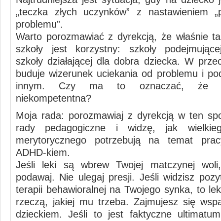
„teczka złych uczynków” z nastawieniem „p
problemu”.
Warto porozmawiać z dyrekcją, że właśnie ta
szkoły jest korzystny: szkoły podejmujące
szkoły działającej dla dobra dziecka. W prze
buduje wizerunek uciekania od problemu i po
innym. Czy ma to oznaczać, że k
niekompetentna?
Moja rada: porozmawiaj z dyrekcją w ten sp
rady pedagogiczne i widzę, jak wielkie
merytorycznego potrzebują na temat pr
ADHD-kiem.
Jeśli leki są wbrew Twojej matczynej woli
podawaj. Nie ulegaj presji. Jeśli widzisz po
terapii behawioralnej na Twojego synka, to lek
rzeczą, jakiej mu trzeba. Zajmujesz się wsp
dzieckiem. Jeśli to jest faktyczne ultimatu