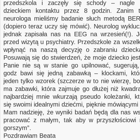
przedszkola i zaczęły się schody – nagle
dzieckiem kontaktu przez 8 godzin. Zanim tr
neurologa mieliśmy badanie słuch metodą BER
(dopiero teraz uczy się mówić). Neurolog wykluc
jednak zapisała nas na EEG na wrzesień(!). 
przed wizytą u psychiatry. Przedszkole za wszel
wpłynąć na naszą decyzję o zabraniu dziec
Posuwają się do stwierdzeń, że moje dziecko jes
Panie nie są w stanie go upilnować, sugerują
godz bawi się jedną zabawką – klockami, któ
jeden tylko wzorek (szczerze w to nie wierzę, b
ma zabawki, która zajmuje go dłużej niż kwadr
najbardziej mnie wkurzają pseudo koleżanki, kt
się swoimi idealnymi dziećmi, pięknie mówiącymi 
Mam nadzieję, że wyniki badań będą dla nas w
pracować z małym, tak aby w przyszłościowi 
gorszym”.
Pozdrawiam Beata