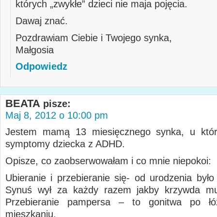
których „zwykłe” dzieci nie maja pojęcia.
Dawaj znać.
Pozdrawiam Ciebie i Twojego synka,
Małgosia
Odpowiedz
BEATA
pisze:
Maj 8, 2012 o 10:00 pm
Jestem mamą 13 miesięcznego synka, u któr
symptomy dziecka z ADHD.
Opisze, co zaobserwowałam i co mnie niepokoi:
Ubieranie i przebieranie się- od urodzenia było
Synuś wył za każdy razem jakby krzywda mu 
Przebieranie pampersa – to gonitwa po ł
mieszkaniu.