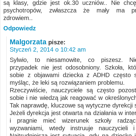
są klasy, gdzie jest ok.30 uczniów.. Nie ch
psychotropów, zwłaszcza że mały ma p
zdrowiem..
Odpowiedz
Malgorzata
pisze:
Styczeń 2, 2014 o 10:42 am
Sylwio, to niesamowite, co piszesz. Ni
przypadek nie jest odosobniony. Szkoła, któ
sobie z objawami dziecka z ADHD często su
myśląc, że leki są rozwiązaniem problemu.
Rzeczywiście, nauczyciele są często pozos
sobie i nie wiedzą jak reagować w określonyc
Tak naprawdę, kluczowe są wytyczne dyrekcji s
Jeżeli dyrekcja jest otwarta na działania w inte
i pragnie mieć wizerunek szkoły radzą
wyzwaniami, wtedy instruuje nauczycieli i
Najtrudniejsza jest sytuacja, gdy na dziecko 