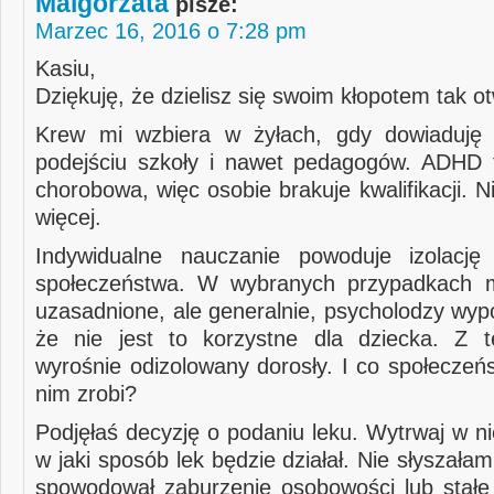
Malgorzata
pisze:
Marzec 16, 2016 o 7:28 pm
Kasiu,
Dziękuję, że dzielisz się swoim kłopotem tak ot
Krew mi wzbiera w żyłach, gdy dowiaduję 
podejściu szkoły i nawet pedagogów. ADHD 
chorobowa, więc osobie brakuje kwalifikacji. 
więcej.
Indywidualne nauczanie powoduje izolację
społeczeństwa. W wybranych przypadkach 
uzasadnione, ale generalnie, psycholodzy wyp
że nie jest to korzystne dla dziecka. Z t
wyrośnie odizolowany dorosły. I co społeczeń
nim zrobi?
Podjęłaś decyzję o podaniu leku. Wytrwaj w ni
w jaki sposób lek będzie działał. Nie słyszałam
spowodował zaburzenie osobowości lub stałe