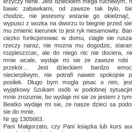
krzyczy hehe. Jest dzieckiem mega ruchliwym, ni
bawic zabawkami, od zawsze tak bylo, bi
chodzic, nie jestesmy wstanie go okielznąć,
wypusci z wozka na dworzu to biegnie przed sieb
mu zmienic kierunek to jest ryk niesamowity. Ba
ciezko funkcjonowac w domu, ciagle sie rusz
rzeczy naraz, nie mozna mu dogodzic, staram
rozpieszzcac, ale do niego nic nie dociera, ni
mnie wcale, wydaje mi sie ze zawsze robi
przekór… Jest dzieckiem bardzo emoc
niecierpliwym, nie potrafi nawetr spokojnie
posilek. Długo bym mogla pisac o nim, jes
wyjątkowy Szukam osób w podobnej sytuacji
mnie zrozumie, bo wydaje mi sie ze jestem z t
Beatko wydaje mi sie, ze nasze dzieci sa podo
sie do mnie.
Nr gg 1305663.
Pani Małgorzato, czy Pani ksiązka lub kurs a