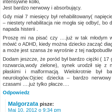
intensywne kolki,
Jest bardzo nerwowy i absorbujący.
Gdy miał 7 miesięcy był rehabilitowany( napięci
– niestety rehabilitacja nie mogła się odbyć, bo 
napada histerii .
Proszę mi na pisać czy ….już w tak młodym 
mówić o ADHD, kiedy można dziecko zacząć di
a może jest szansa że wyrośnie z tej nadpobudli
Dodam jeszcze, że poród był bardzo ciężki ( 17 
rozwarcia,wody zielone), synek urodził się z 
płaskimi i malformacją. Wielokrotnie był b
neurologów.Ojciec dziecka – bardzo nerwowy 
czasami ….już tylko płacze….
Odpowiedz
Malgorzata
pisze:
Maj 10, 2012 o 9:34 pm