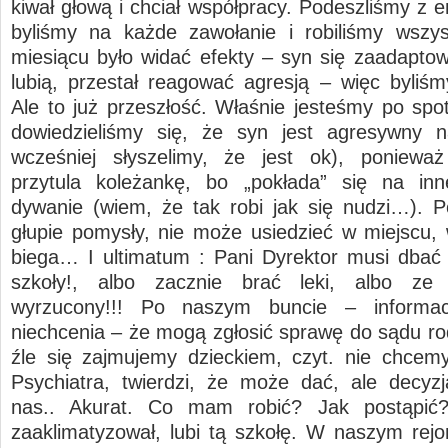
kiwał głową i chciał współpracy. Podeszliśmy z 
byliśmy na każde zawołanie i robiliśmy wszy
miesiącu było widać efekty – syn się zaadaptowa
lubią, przestał reagować agresją – więc byliśmy
Ale to już przeszłość. Właśnie jesteśmy po spot
dowiedzieliśmy się, że syn jest agresywny n
wcześniej słyszelimy, że jest ok), poniewa
przytula koleżankę, bo „pokłada” się na inn
dywanie (wiem, że tak robi jak się nudzi…).
głupie pomysły, nie może usiedzieć w miejscu, w
biega… I ultimatum : Pani Dyrektor musi dbać
szkoły!, albo zacznie brać leki, albo ze 
wyrzucony!!! Po naszym buncie – informa
niechcenia – że mogą zgłosić sprawę do sądu ro
źle się zajmujemy dzieckiem, czyt. nie chcem
Psychiatra, twierdzi, że może dać, ale decyz
nas.. Akurat. Co mam robić? Jak postąpić
zaaklimatyzował, lubi tą szkołę. W naszym rejo