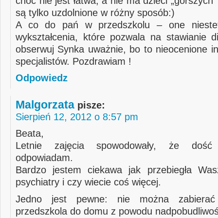
choć nie jest łatwa, a nie ma dzieci „gorszych” 
są tylko uzdolnione w różny sposób:)
A co do pań w przedszkolu – one nieste
wykształcenia, które pozwala na stawianie d
obserwuj Synka uważnie, bo to nieocenione in
specjalistów. Pozdrawiam !
Odpowiedz
Malgorzata
pisze:
Sierpień 12, 2012 o 8:57 pm
Beata,
Letnie zajęcia spowodowały, że doś
odpowiadam.
Bardzo jestem ciekawa jak przebiegła Was
psychiatry i czy wiecie coś więcej.
Jedno jest pewne: nie można zabierać
przedszkola do domu z powodu nadpobudliwoś