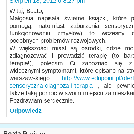
Sierpień 13, 2012 o 8:27 pm
Witaj, Beato,
Małgosia napisała świetne książki, które 
pomogą, natomiast zaburzenia sensorycz
funkcjonowaniu zmysłów) to wczesny o
podobnych problemów rozwojowych.
W większości miast są ośrodki, gdzie mo
zdiagnozować i prowadzić terapię (to ba
terapie!), polecam Ci zapoznać się z 
widocznymi symptomami, które opisano na str
warszawskiego:
http://www.edupoint.pl/ofert
sensoryczna-diagnoza-i-terapia
, ale pewnie
także taką pomoc w swoim miejscu zamieszkan
Pozdrawiam serdecznie.
Odpowiedz
Beata P.
pisze: