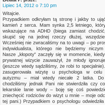
Lipiec 14, 2012 o 7:10 pm
Witajcie.
Przypadkiem odkryłam tą stronę i jakby to ują
kamień z serca. Mam synka 2,5 letniego, któ
wskazujące na ADHD (biega zamiast chodzić, 
skupić się na jednej rzeczy dłużej, wszędzi
Wcześniej nie zwracaliśmy na to uwagi – po pro
indywidualista, którego nie będziemy niczym
Nasze „kłopoty” zaczęły się w momencie, kiedy
prywatnej wizycie zauważył, że młody ignoruj
(jeszcze wtedy sądziliśmy, że robi to specjalnie)
zasugerowała wizytę u psychologa w celu 
autyzmu – miał wtedy niecałe 2 latka. Do
chodziliśmy jednak Pani nie stwierdziła czy c
lekarskie lanie wody – boję się coś powiedz
zniechęcić rodziców do wizyt u mnie – moje od
tej pani.) Przypadkiem o psychologu odwiedziła 