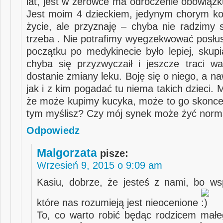
lat, jest w zerówce ma odroczenie obowiązk
Jest moim 4 dzieckiem, jedynym chorym k
życie, ale przyznaję – chyba nie radzimy s
trzeba . Nie potrafimy wyegzekwować posłu
początku po medykinecie było lepiej, skupi
chyba się przyzwyczaił i jeszcze traci w
dostanie zmiany leku. Boję się o niego, a 
jak i z kim pogadać tu niema takich dzieci. 
że może kupimy kucyka, może to go skonce
tym myślisz? Czy mój synek może żyć norm
Odpowiedz
Malgorzata
pisze:
Wrzesień 9, 2015 o 9:09 am
Kasiu, dobrze, że jesteś z nami, bo ws
które nas rozumieją jest nieocenione
To, co warto robić będąc rodzicem mał