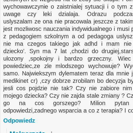
wychowawczynie o zaistnialej sytuacji i o tym z
uwage czy leki dzialaja. Odrazu podcz
uslyszalam ze ona nie pracowala jeszcze z takim
jest mozliwosc nauczania indywidualnego i musi
z pedagogiem szkolnym a od pedagoga uslysza
nie ma czegos takiego jak adhd i mam ni
dziecko’. Syn ma 7 lat ,chodzi do drugiej,stars
ulozony ,spokojny i bardzo grzeczny. Wie
powiedziec,ze zle mlodszego wychowuje? Wy
samo. Najwiekszym dylematem teraz dla mnie je
medikinet cr) ,czy dobrze zrobilam bo decyzja b
jesli cos pojdzie nie tak? Czy nie zabiore ni
mojego dziecka? Czy nie zajda stale zmiany ? Cz
go na cos gorszego? Milion pytan
odpowiedzi,zadnego wsparcia a co z terapia? I co
Odpowiedz