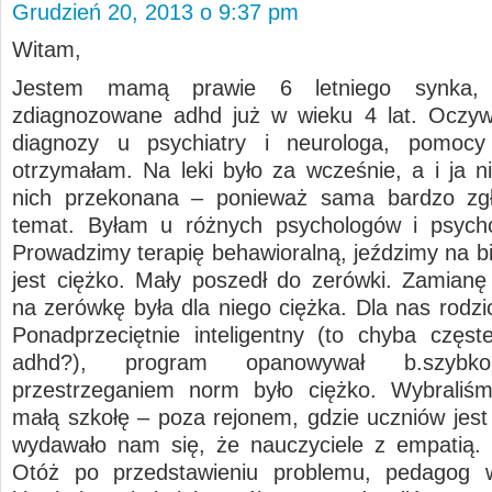
Grudzień 20, 2013 o 9:37 pm
Witam,
Jestem mamą prawie 6 letniego synka, 
zdiagnozowane adhd już w wieku 4 lat. Oczyw
diagnozy u psychiatry i neurologa, pomocy
otrzymałam. Na leki było za wcześnie, a i ja n
nich przekonana – ponieważ sama bardzo zgł
temat. Byłam u różnych psychologów i psycho
Prowadzimy terapię behawioralną, jeździmy na bi
jest ciężko. Mały poszedł do zerówki. Zamianę
na zerówkę była dla niego ciężka. Dla nas rodzi
Ponadprzeciętnie inteligentny (to chyba częst
adhd?), program opanowywał b.szyb
przestrzeganiem norm było ciężko. Wybraliśm
małą szkołę – poza rejonem, gdzie uczniów jest 
wydawało nam się, że nauczyciele z empatią
Otóż po przedstawieniu problemu, pedagog w