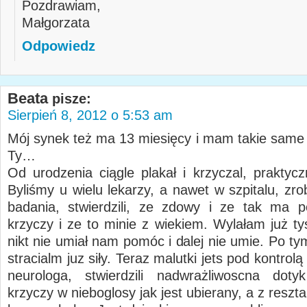
Pozdrawiam,
Małgorzata
Odpowiedz
Beata
pisze:
Sierpień 8, 2012 o 5:53 am
Mój synek też ma 13 miesięcy i mam takie same
Ty…
Od urodzenia ciągle plakał i krzyczal, praktycz
Byliśmy u wielu lekarzy, a nawet w szpitalu, zrob
badania, stwierdzili, ze zdowy i ze tak ma 
krzyczy i ze to minie z wiekiem. Wylałam już ty
nikt nie umiał nam pomóc i dalej nie umie. Po t
stracialm juz siły. Teraz malutki jets pod kontrolą
neurologa, stwierdzili nadwrażliwoscna doty
krzyczy w nieboglosy jak jest ubierany, a z reszta