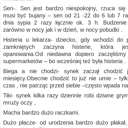
Sen-. Sen jest bardzo niespokojny, rzuca się
musi być bujany – sen od 21 -22 do 6 lub 7 r
dnia sypia 2 razy łącznie ok. 3 h. Budzenie
zarówno w nocy jak i w dzień, w nocy pobudki .
Histeria u lekarza- dziecko, gdy wchodzi do
zamkniętych zaczyna histerie, która j
opanowania.Od niedawna dopiero zaczęliśmy
supermarketów – bo wcześniej też była histeria .
Biega a nie chodzi- synek zaczął chodzić 
miesięcy.Obecnie chodzić to już nie umie – tylk
czas , nie patrząc przed siebie –często wpada na
Tiki- synek kilka razy dziennie robi dziwne gry
mruży oczy ,
Macha bardzo dużo raczkami.
Dużo płacze- od urodzenia bardzo dużo płakał,