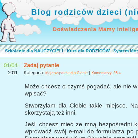
Blog rodziców dzieci (n
Doświadczenia Mamy Intelig
Szkolenie dla NAUCZYCIELI
Kurs dla RODZICÓW
System Mot
01/04
Zadaj pytanie
2011
Kategoria:
|
Moje wsparcie dla Ciebie
Komentarzy: 35 »
Może chcesz o czymś pogadać, ale nie wi
wpisać?
Stworzyłam dla Ciebie takie miejsce. Na
skorzystają też inni.
Jeśli chcesz mieć ze mną bezpośredni ko
wprowadź swój e-mail do formularza po p