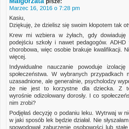
Malgorzata
pisze:
Marzec 16, 2016 o 7:28 pm
Kasiu,
Dziękuję, że dzielisz się swoim kłopotem tak ot
Krew mi wzbiera w żyłach, gdy dowiaduję 
podejściu szkoły i nawet pedagogów. ADHD 
chorobowa, więc osobie brakuje kwalifikacji. 
więcej.
Indywidualne nauczanie powoduje izolację
społeczeństwa. W wybranych przypadkach 
uzasadnione, ale generalnie, psycholodzy wyp
że nie jest to korzystne dla dziecka. Z t
wyrośnie odizolowany dorosły. I co społeczeń
nim zrobi?
Podjęłaś decyzję o podaniu leku. Wytrwaj w ni
w jaki sposób lek będzie działał. Nie słyszałam
spowodował zaburzenie osobowości lub stałe