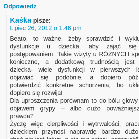
Odpowiedz
Kaśka
pisze:
Lipiec 26, 2012 o 1:46 pm
Beato, to ważne, żeby sprawdzić i wykl
dysfunkcje u dziecka, aby zająć się
postępowaniem. Takie wizyty u RÓŻNYCH spe
konieczne, a dodatkową trudnością jest
dziecka- wiele dysfunkcji w pierwszych 
objawiać się podobnie, a dopiero póź
potwierdzić konkretne schorzenia, bo uk
dopiero się rozwija!
Dla uproszczenia porównam to do bólu głow
objawem grypy – albo dużo poważniejsz
prawda?
Życzę więc cierpliwości i wytrwałości, pr
dzieckiem przynosi naprawdę bardzo dużo s