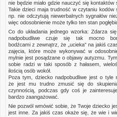
nie będzie miało gdzie nauczyć się kontaktów
Takie dzieci maja trudność w czytaniu kodów 
np. nie odczytują niewerbalnych sygnałów nie
więc odosobnienie może tylko ten stan pogłębi
Co do układania jednego wzorka: Zdarza się
nadpobudliwe czuje się tak mocno bo
bodźcami z zewnątrz, że „ucieka” na jakiś cza
zajęcia, które może wykonywać w odosobnie
mylnie jest posądzane o objawy autyzmu. T
sobie radzi w taki sposób z hałasem, wieloś
ilością osób wokół.
Poza tym, dziecko nadpobudliwe jest o tyle 
że jest mu trudno zmusić się do skupieni
czynnością, podczas gdy coś je zainteresuje,
bardzo zaangażować.
Nie pozwól wmówić sobie, że Twoje dziecko je
jest inne. Za jakiś czas okaże się, że wie i wi