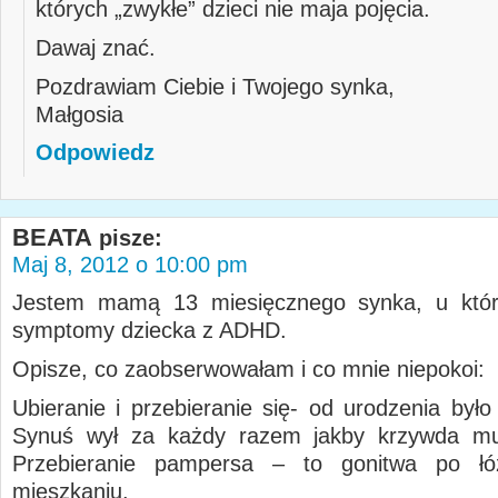
których „zwykłe” dzieci nie maja pojęcia.
Dawaj znać.
Pozdrawiam Ciebie i Twojego synka,
Małgosia
Odpowiedz
BEATA
pisze:
Maj 8, 2012 o 10:00 pm
Jestem mamą 13 miesięcznego synka, u któr
symptomy dziecka z ADHD.
Opisze, co zaobserwowałam i co mnie niepokoi:
Ubieranie i przebieranie się- od urodzenia było
Synuś wył za każdy razem jakby krzywda mu 
Przebieranie pampersa – to gonitwa po ł
mieszkaniu.