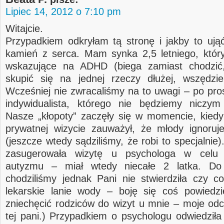
Lipiec 14, 2012 o 7:10 pm
Witajcie.
Przypadkiem odkryłam tą stronę i jakby to ują
kamień z serca. Mam synka 2,5 letniego, któ
wskazujące na ADHD (biega zamiast chodzić, 
skupić się na jednej rzeczy dłużej, wszędzi
Wcześniej nie zwracaliśmy na to uwagi – po pro
indywidualista, którego nie będziemy niczym
Nasze „kłopoty” zaczęły się w momencie, kiedy
prywatnej wizycie zauważył, że młody ignoruj
(jeszcze wtedy sądziliśmy, że robi to specjalnie)
zasugerowała wizytę u psychologa w celu 
autyzmu – miał wtedy niecałe 2 latka. Do
chodziliśmy jednak Pani nie stwierdziła czy c
lekarskie lanie wody – boję się coś powiedz
zniechęcić rodziców do wizyt u mnie – moje od
tej pani.) Przypadkiem o psychologu odwiedziła 