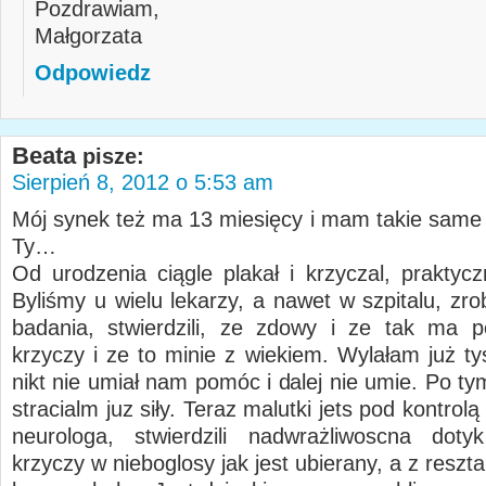
Pozdrawiam,
Małgorzata
Odpowiedz
Beata
pisze:
Sierpień 8, 2012 o 5:53 am
Mój synek też ma 13 miesięcy i mam takie same
Ty…
Od urodzenia ciągle plakał i krzyczal, praktycz
Byliśmy u wielu lekarzy, a nawet w szpitalu, zrob
badania, stwierdzili, ze zdowy i ze tak ma 
krzyczy i ze to minie z wiekiem. Wylałam już ty
nikt nie umiał nam pomóc i dalej nie umie. Po t
stracialm juz siły. Teraz malutki jets pod kontrolą
neurologa, stwierdzili nadwrażliwoscna doty
krzyczy w nieboglosy jak jest ubierany, a z reszta