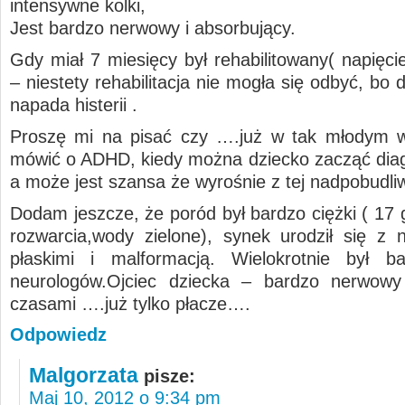
intensywne kolki,
Jest bardzo nerwowy i absorbujący.
Gdy miał 7 miesięcy był rehabilitowany( napięci
– niestety rehabilitacja nie mogła się odbyć, bo 
napada histerii .
Proszę mi na pisać czy ….już w tak młodym 
mówić o ADHD, kiedy można dziecko zacząć di
a może jest szansa że wyrośnie z tej nadpobudli
Dodam jeszcze, że poród był bardzo ciężki ( 17 
rozwarcia,wody zielone), synek urodził się z 
płaskimi i malformacją. Wielokrotnie był b
neurologów.Ojciec dziecka – bardzo nerwowy 
czasami ….już tylko płacze….
Odpowiedz
Malgorzata
pisze:
Maj 10, 2012 o 9:34 pm