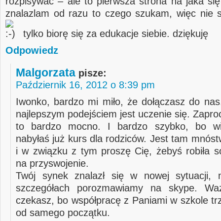
rozpisywać – ale to pierwsza strona na jaka się
znalazlam od razu to czego szukam, więc nie 
tylko biorę się za edukacje siebie. dziękuję
Odpowiedz
Malgorzata
pisze:
Październik 16, 2012 o 8:39 pm
Iwonko, bardzo mi miło, że dołączasz do nas
najlepszym podejściem jest uczenie się. Zapr
to bardzo mocno. I bardzo szybko, bo wi
nabyłaś już kurs dla rodziców. Jest tam mnóst
i w związku z tym proszę Cię, żebyś robiła s
na przyswojenie.
Twój synek znalazł się w nowej sytuacji, 
szczegółach porozmawiamy na skype. Wa
czekasz, bo współpracę z Paniami w szkole tr
od samego początku.