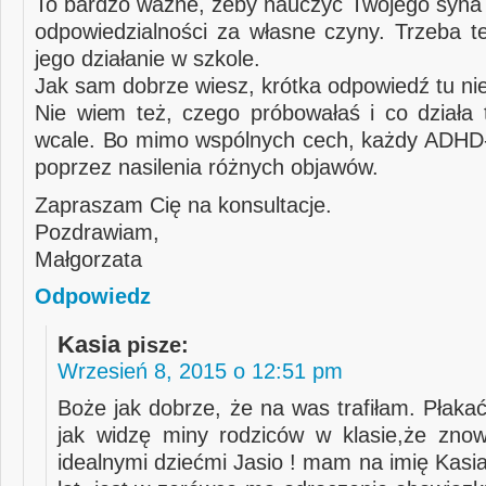
To bardzo ważne, żeby nauczyć Twojego syna 
odpowiedzialności za własne czyny. Trzeba t
jego działanie w szkole.
Jak sam dobrze wiesz, krótka odpowiedź tu ni
Nie wiem też, czego próbowałaś i co działa 
wcale. Bo mimo wspólnych cech, każdy ADHD-e
poprzez nasilenia różnych objawów.
Zapraszam Cię na konsultacje.
Pozdrawiam,
Małgorzata
Odpowiedz
Kasia
pisze:
Wrzesień 8, 2015 o 12:51 pm
Boże jak dobrze, że na was trafiłam. Płaka
jak widzę miny rodziców w klasie,że znow
idealnymi dziećmi Jasio ! mam na imię Kasi