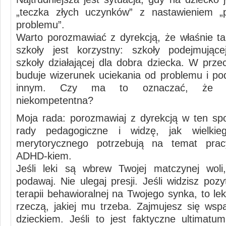
„teczka złych uczynków” z nastawieniem „p
problemu”.
Warto porozmawiać z dyrekcją, że właśnie ta
szkoły jest korzystny: szkoły podejmujące
szkoły działającej dla dobra dziecka. W prze
buduje wizerunek uciekania od problemu i po
innym. Czy ma to oznaczać, że k
niekompetentna?
Moja rada: porozmawiaj z dyrekcją w ten sp
rady pedagogiczne i widzę, jak wielkie
merytorycznego potrzebują na temat pr
ADHD-kiem.
Jeśli leki są wbrew Twojej matczynej woli
podawaj. Nie ulegaj presji. Jeśli widzisz po
terapii behawioralnej na Twojego synka, to lek
rzeczą, jakiej mu trzeba. Zajmujesz się wsp
dzieckiem. Jeśli to jest faktyczne ultimatu