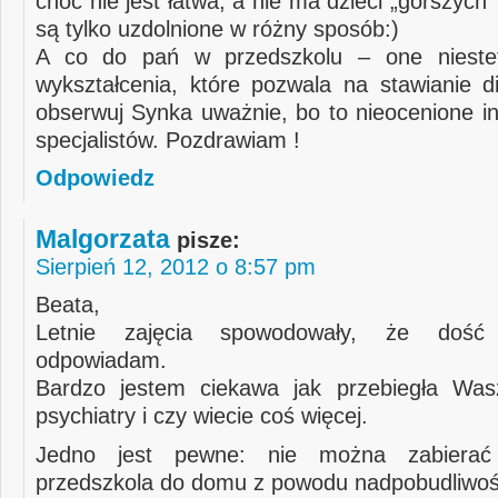
choć nie jest łatwa, a nie ma dzieci „gorszych” 
są tylko uzdolnione w różny sposób:)
A co do pań w przedszkolu – one nieste
wykształcenia, które pozwala na stawianie d
obserwuj Synka uważnie, bo to nieocenione in
specjalistów. Pozdrawiam !
Odpowiedz
Malgorzata
pisze:
Sierpień 12, 2012 o 8:57 pm
Beata,
Letnie zajęcia spowodowały, że doś
odpowiadam.
Bardzo jestem ciekawa jak przebiegła Was
psychiatry i czy wiecie coś więcej.
Jedno jest pewne: nie można zabierać
przedszkola do domu z powodu nadpobudliwoś