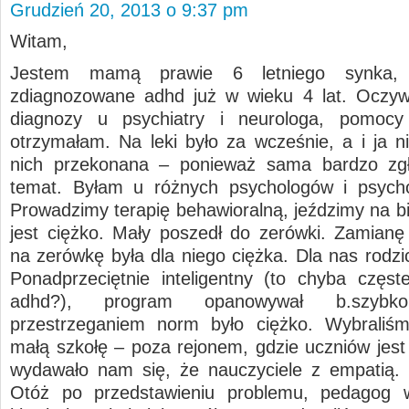
Grudzień 20, 2013 o 9:37 pm
Witam,
Jestem mamą prawie 6 letniego synka, 
zdiagnozowane adhd już w wieku 4 lat. Oczyw
diagnozy u psychiatry i neurologa, pomocy
otrzymałam. Na leki było za wcześnie, a i ja n
nich przekonana – ponieważ sama bardzo zgł
temat. Byłam u różnych psychologów i psycho
Prowadzimy terapię behawioralną, jeździmy na bi
jest ciężko. Mały poszedł do zerówki. Zamianę
na zerówkę była dla niego ciężka. Dla nas rodzi
Ponadprzeciętnie inteligentny (to chyba częst
adhd?), program opanowywał b.szyb
przestrzeganiem norm było ciężko. Wybraliśm
małą szkołę – poza rejonem, gdzie uczniów jest 
wydawało nam się, że nauczyciele z empatią
Otóż po przedstawieniu problemu, pedagog w