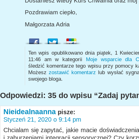
Dostaniesz wtedy Kurs Chwalnia oraz mój 
Pozdrawiam ciepło,
Małgorzata Adria
Ten wpis opublikowano dnia piątek, 1 Kwiecie
11:46 am w kategorii
Moje wsparcie dla C
śledzić komentarze tego wpisu przy pomocy 
Możesz
zostawić komentarz
lub wysłać sygn
swojego bloga.
Odpowiedzi: 35 do wpisu “Zadaj pyta
Nieidealnaanna
pisze:
Styczeń 21, 2020 o 9:14 pm
Chcialam się zapytać, jakie macie doświadczenia
i zaburzeniami integracji sensorycznej? Czy kor