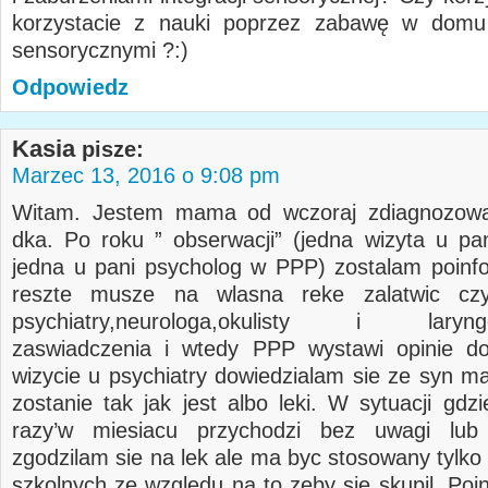
korzystacie z nauki poprzez zabawę w dom
sensorycznymi ?:)
Odpowiedz
Kasia
pisze:
Marzec 13, 2016 o 9:08 pm
Witam. Jestem mama od wczoraj zdiagnozow
dka. Po roku ” obserwacji” (jedna wizyta u pa
jedna u pani psycholog w PPP) zostalam poin
reszte musze na wlasna reke zalatwic czy
psychiatry,neurologa,okulisty i laryngo
zaswiadczenia i wtedy PPP wystawi opinie do
wizycie u psychiatry dowiedzialam sie ze syn ma
zostanie tak jak jest albo leki. W sytuacji gd
razy’w miesiacu przychodzi bez uwagi lub
zgodzilam sie na lek ale ma byc stosowany tylko
szkolnych ze wzgledu na to zeby sie skupil. Po