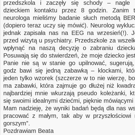
przedszkola i zaczęły się schody – nagle
dzieckiem kontaktu przez 8 godzin. Zanim tr
neurologa mieliśmy badanie słuch metodą BER
(dopiero teraz uczy się mówić). Neurolog wykluc
jednak zapisała nas na EEG na wrzesień(!). 
przed wizytą u psychiatry. Przedszkole za wszel
wpłynąć na naszą decyzję o zabraniu dziec
Posuwają się do stwierdzeń, że moje dziecko jes
Panie nie są w stanie go upilnować, sugerują
godz bawi się jedną zabawką – klockami, któ
jeden tylko wzorek (szczerze w to nie wierzę, b
ma zabawki, która zajmuje go dłużej niż kwadr
najbardziej mnie wkurzają pseudo koleżanki, kt
się swoimi idealnymi dziećmi, pięknie mówiącymi 
Mam nadzieję, że wyniki badań będą dla nas w
pracować z małym, tak aby w przyszłościowi 
gorszym”.
Pozdrawiam Beata