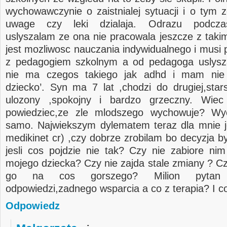
wychowawczynie o zaistnialej sytuacji i o tym z
uwage czy leki dzialaja. Odrazu podcz
uslyszalam ze ona nie pracowala jeszcze z takim
jest mozliwosc nauczania indywidualnego i musi
z pedagogiem szkolnym a od pedagoga uslysza
nie ma czegos takiego jak adhd i mam ni
dziecko’. Syn ma 7 lat ,chodzi do drugiej,stars
ulozony ,spokojny i bardzo grzeczny. Wie
powiedziec,ze zle mlodszego wychowuje? Wy
samo. Najwiekszym dylematem teraz dla mnie je
medikinet cr) ,czy dobrze zrobilam bo decyzja b
jesli cos pojdzie nie tak? Czy nie zabiore ni
mojego dziecka? Czy nie zajda stale zmiany ? Cz
go na cos gorszego? Milion pytan
odpowiedzi,zadnego wsparcia a co z terapia? I co
Odpowiedz