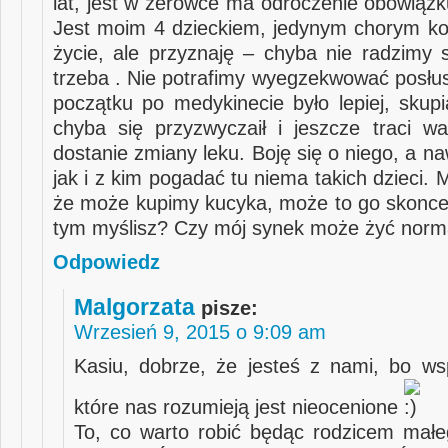
lat, jest w zerówce ma odroczenie obowiązk
Jest moim 4 dzieckiem, jedynym chorym k
życie, ale przyznaję – chyba nie radzimy s
trzeba . Nie potrafimy wyegzekwować posłu
początku po medykinecie było lepiej, skupi
chyba się przyzwyczaił i jeszcze traci w
dostanie zmiany leku. Boję się o niego, a 
jak i z kim pogadać tu niema takich dzieci. 
że może kupimy kucyka, może to go skonce
tym myślisz? Czy mój synek może żyć norm
Odpowiedz
Malgorzata
pisze:
Wrzesień 9, 2015 o 9:09 am
Kasiu, dobrze, że jesteś z nami, bo ws
które nas rozumieją jest nieocenione
To, co warto robić będąc rodzicem mał