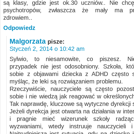
są klasy, gdzie jest ok.30 uczniów.. Nie ch
psychotropów, zwłaszcza że mały ma p
zdrowiem..
Odpowiedz
Malgorzata
pisze:
Styczeń 2, 2014 o 10:42 am
Sylwio, to niesamowite, co piszesz. Ni
przypadek nie jest odosobniony. Szkoła, któ
sobie z objawami dziecka z ADHD często su
myśląc, że leki są rozwiązaniem problemu.
Rzeczywiście, nauczyciele są często pozos
sobie i nie wiedzą jak reagować w określonyc
Tak naprawdę, kluczowe są wytyczne dyrekcji s
Jeżeli dyrekcja jest otwarta na działania w inte
i pragnie mieć wizerunek szkoły radzą
wyzwaniami, wtedy instruuje nauczycieli i
Najtrudniejsza jest sytuacja, gdy na dziecko 