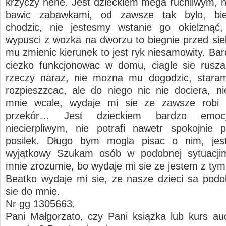
krzyczy hehe. Jest dzieckiem mega ruchliwym, ni
bawic zabawkami, od zawsze tak bylo, bi
chodzic, nie jestesmy wstanie go okielznąć,
wypusci z wozka na dworzu to biegnie przed sieb
mu zmienic kierunek to jest ryk niesamowity. Ba
ciezko funkcjonowac w domu, ciagle sie rusz
rzeczy naraz, nie mozna mu dogodzic, staram
rozpieszzcac, ale do niego nic nie dociera, ni
mnie wcale, wydaje mi sie ze zawsze robi
przekór… Jest dzieckiem bardzo emoc
niecierpliwym, nie potrafi nawetr spokojnie
posilek. Długo bym mogla pisac o nim, jes
wyjątkowy Szukam osób w podobnej sytuacji
mnie zrozumie, bo wydaje mi sie ze jestem z t
Beatko wydaje mi sie, ze nasze dzieci sa podo
sie do mnie.
Nr gg 1305663.
Pani Małgorzato, czy Pani ksiązka lub kurs a