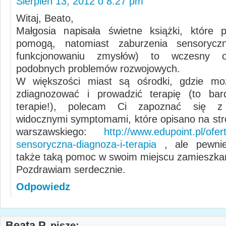
Sierpień 13, 2012 o 8:27 pm
Witaj, Beato,
Małgosia napisała świetne książki, które 
pomogą, natomiast zaburzenia sensorycz
funkcjonowaniu zmysłów) to wczesny o
podobnych problemów rozwojowych.
W większości miast są ośrodki, gdzie mo
zdiagnozować i prowadzić terapię (to ba
terapie!), polecam Ci zapoznać się z 
widocznymi symptomami, które opisano na str
warszawskiego:
http://www.edupoint.pl/ofert
sensoryczna-diagnoza-i-terapia
, ale pewnie
także taką pomoc w swoim miejscu zamieszkan
Pozdrawiam serdecznie.
Odpowiedz
Beata P.
pisze: