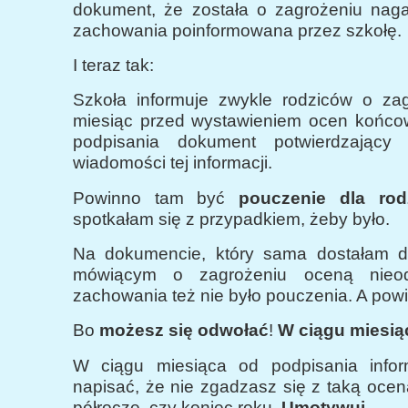
dokument, że została o zagrożeniu nag
zachowania poinformowana przez szkołę.
I teraz tak:
Szkoła informuje zwykle rodziców o za
miesiąc przed wystawieniem ocen końco
podpisania dokument potwierdzający 
wiadomości tej informacji.
Powinno tam być
pouczenie dla rod
spotkałam się z przypadkiem, żeby było.
Na dokumencie, który sama dostałam d
mówiącym o zagrożeniu oceną nieod
zachowania też nie było pouczenia. A pow
Bo
możesz się odwołać
!
W ciągu miesią
W ciągu miesiąca od podpisania infor
napisać, że nie zgadzasz się z taką oce
półrocze, czy koniec roku.
Umotywuj
.