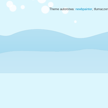
Theme autorstwa:
newbpainter
, tłumacze