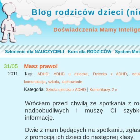
Blog rodziców dzieci (n
Doświadczenia Mamy Intelig
Szkolenie dla NAUCZYCIELI
Kurs dla RODZICÓW
System Mot
31/05
Masz prawo!
2011
Tagi:
,
,
,
ADHD
ADHD u dziecka
Dziecko z ADHD
eduk
,
,
komunikacja
szkoła
zachowanie
Kategoria:
|
Szkoła dziecka z ADHD
Komentarzy: 2 »
Wróciłam przed chwilą ze spotkania z ro
nadpobudliwych i muszę Ci szybk
informację.
Dwie z mam będących na spotkaniu, zgłas
z promocją ich dzieci do następnej klasy.