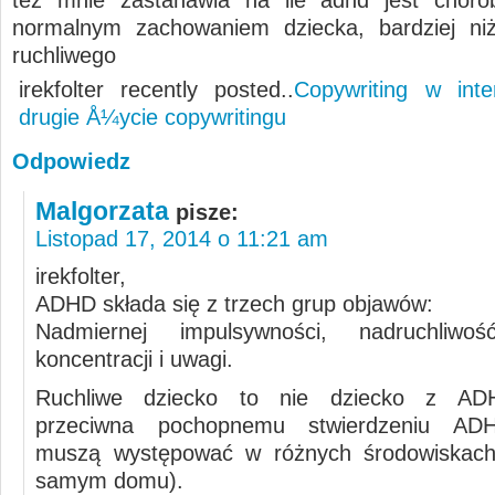
też mnie zastanawia na ile adhd jest choro
normalnym zachowaniem dziecka, bardziej niż
ruchliwego
irekfolter recently posted..
Copywriting w inter
drugie Å¼ycie copywritingu
Odpowiedz
Malgorzata
pisze:
Listopad 17, 2014 o 11:21 am
irekfolter,
ADHD składa się z trzech grup objawów:
Nadmiernej impulsywności, nadruchliwość
koncentracji i uwagi.
Ruchliwe dziecko to nie dziecko z AD
przeciwna pochopnemu stwierdzeniu AD
muszą występować w różnych środowiskach
samym domu).