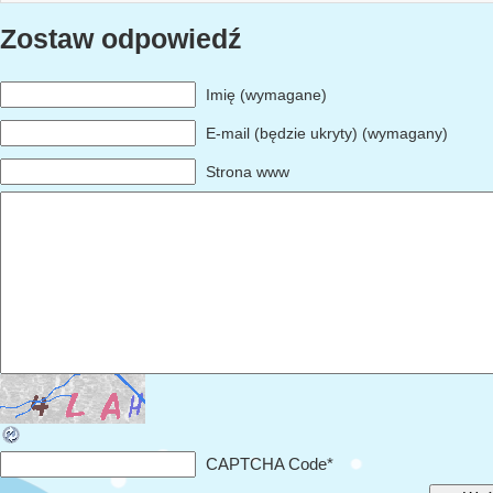
Zostaw odpowiedź
Imię (wymagane)
E-mail (będzie ukryty) (wymagany)
Strona www
CAPTCHA Code
*