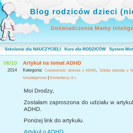
Blog rodziców dzieci (n
Doświadczenia Mamy Intelig
Szkolenie dla NAUCZYCIELI
Kurs dla RODZICÓW
System Mot
06/10
Artykuł na temat ADHD
2014
Kategoria:
,
Codzienność dziecka z ADHD
Szkoła dziecka z 
|
Uncategorized
Komentarzy: 8 »
Moi Drodzy,
Zostałam zaproszona do udziału w artyku
ADHD.
Poniżej link do artykułu.
Artykuł o ADHD.