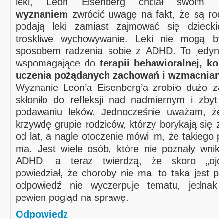
leki, Leon Eisenberg chciał swoim
wyznaniem
zwrócić uwagę na fakt, że są rod
podają leki zamiast zajmować się dzieck
troskliwe wychowywanie. Leki nie mogą 
sposobem radzenia sobie z ADHD. To jedyni
wspomagające do
terapii behawioralnej, k
uczenia pożądanych zachowań i wzmacnian
Wyznanie Leon’a Eisenberg’a zrobiło dużo z
skłoniło do refleksji nad nadmiernym i zb
podawaniu leków. Jednocześnie uważam, że
krzywdę grupie rodziców, którzy borykają się
od lat, a nagle otoczenie mówi im, że takiego
ma. Jest wiele osób, które nie poznały wnik
ADHD, a teraz twierdzą, że skoro „oj
powiedział, że choroby nie ma, to taka jest 
odpowiedź nie wyczerpuje tematu, jedn
pewien pogląd na sprawę.
Odpowiedz