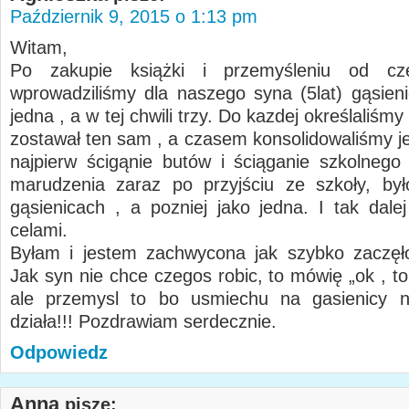
Październik 9, 2015 o 1:13 pm
Witam,
Po zakupie książki i przemyśleniu od cz
wprowadziliśmy dla naszego syna (5lat) gąsieni
jedna , a w tej chwili trzy. Do kazdej określaliśmy
zostawał ten sam , a czasem konsolidowaliśmy je
najpierw ścigąnie butów i ściąganie szkolnego
marudzenia zaraz po przyjściu ze szkoły, by
gąsienicach , a pozniej jako jedna. I tak dalej
celami.
Byłam i jestem zachwycona jak szybko zaczęło
Jak syn nie chce czegos robic, to mówię „ok , t
ale przemysl to bo usmiechu na gasienicy ni
działa!!! Pozdrawiam serdecznie.
Odpowiedz
Anna
pisze: