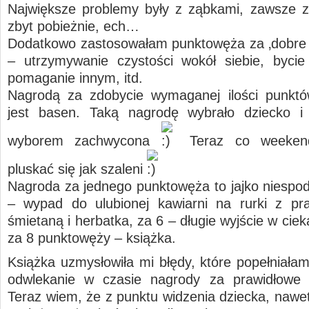
Największe problemy były z ząbkami, zawsze z
zbyt pobieżnie, ech…
Dodatkowo zastosowałam punktowęża za ‚dobre
– utrzymywanie czystości wokół siebie, byci
pomaganie innym, itd.
Nagrodą za zdobycie wymaganej ilości punktó
jest basen. Taką nagrodę wybrało dziecko i
wyborem zachwycona
Teraz co weeken
pluskać się jak szaleni
Nagroda za jednego punktowęża to jajko niespod
– wypad do ulubionej kawiarni na rurki z pr
śmietaną i herbatka, za 6 – długie wyjście w cie
za 8 punktowęży – książka.
Książka uzmysłowiła mi błędy, które popełniałam
odwlekanie w czasie nagrody za prawidłowe 
Teraz wiem, że z punktu widzenia dziecka, nawet