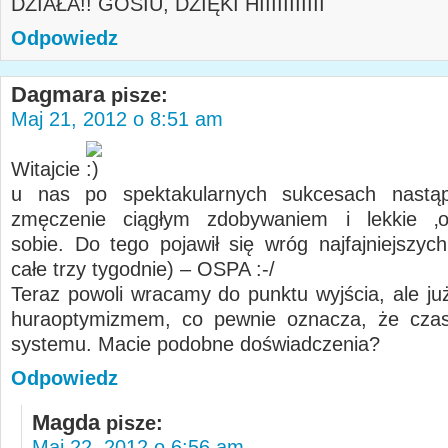
DZIAŁA!! GOSIU, DZIĘKI HIIIIIIIIIII
Odpowiedz
Dagmara
pisze:
Maj 21, 2012 o 8:51 am
Witajcie
u nas po spektakularnych sukcesach nastąp
zmęczenie ciągłym zdobywaniem i lekkie ‚o
sobie. Do tego pojawił się wróg najfajniejszyc
całe trzy tygodnie) – OSPA :-/
Teraz powoli wracamy do punktu wyjścia, ale już
huraoptymizmem, co pewnie oznacza, że cza
systemu. Macie podobne doświadczenia?
Odpowiedz
Magda
pisze:
Maj 22, 2012 o 6:56 am