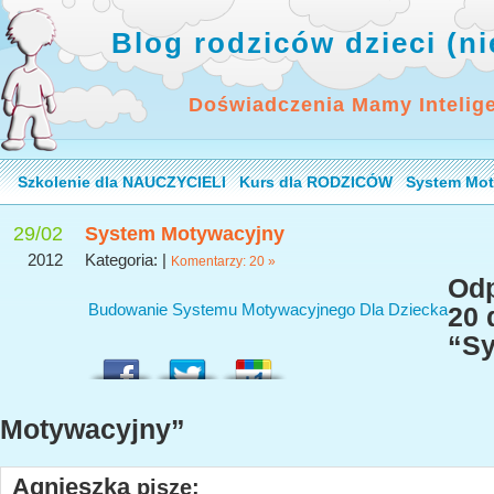
Blog rodziców dzieci (n
Doświadczenia Mamy Intelig
Szkolenie dla NAUCZYCIELI
Kurs dla RODZICÓW
System Mot
29/02
System Motywacyjny
2012
Kategoria: |
Komentarzy: 20 »
Odp
Budowanie Systemu Motywacyjnego Dla Dziecka
20 
“S
Motywacyjny”
Agnieszka
pisze: