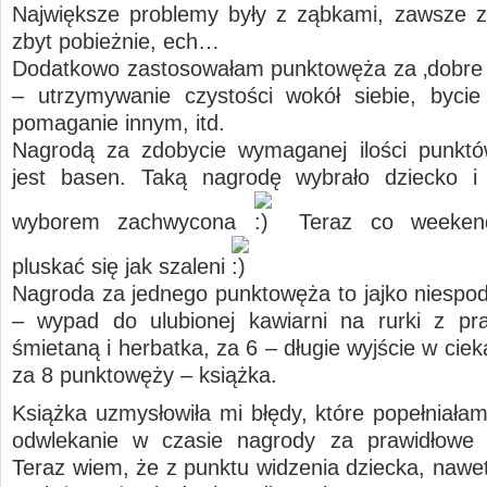
Największe problemy były z ząbkami, zawsze z
zbyt pobieżnie, ech…
Dodatkowo zastosowałam punktowęża za ‚dobre
– utrzymywanie czystości wokół siebie, byci
pomaganie innym, itd.
Nagrodą za zdobycie wymaganej ilości punktó
jest basen. Taką nagrodę wybrało dziecko i
wyborem zachwycona
Teraz co weeken
pluskać się jak szaleni
Nagroda za jednego punktowęża to jajko niespod
– wypad do ulubionej kawiarni na rurki z pr
śmietaną i herbatka, za 6 – długie wyjście w cie
za 8 punktowęży – książka.
Książka uzmysłowiła mi błędy, które popełniałam
odwlekanie w czasie nagrody za prawidłowe 
Teraz wiem, że z punktu widzenia dziecka, nawet