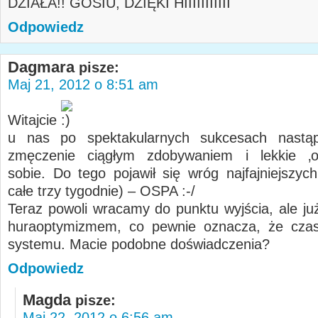
DZIAŁA!! GOSIU, DZIĘKI HIIIIIIIIIII
Odpowiedz
Dagmara
pisze:
Maj 21, 2012 o 8:51 am
Witajcie
u nas po spektakularnych sukcesach nastąp
zmęczenie ciągłym zdobywaniem i lekkie ‚o
sobie. Do tego pojawił się wróg najfajniejszyc
całe trzy tygodnie) – OSPA :-/
Teraz powoli wracamy do punktu wyjścia, ale już
huraoptymizmem, co pewnie oznacza, że cza
systemu. Macie podobne doświadczenia?
Odpowiedz
Magda
pisze:
Maj 22, 2012 o 6:56 am