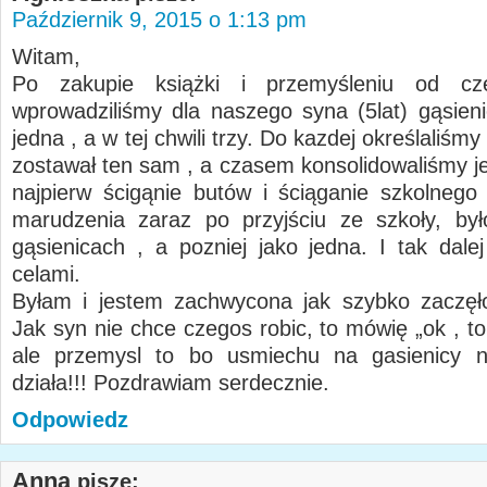
Październik 9, 2015 o 1:13 pm
Witam,
Po zakupie książki i przemyśleniu od cz
wprowadziliśmy dla naszego syna (5lat) gąsieni
jedna , a w tej chwili trzy. Do kazdej określaliśmy
zostawał ten sam , a czasem konsolidowaliśmy je
najpierw ścigąnie butów i ściąganie szkolnego
marudzenia zaraz po przyjściu ze szkoły, by
gąsienicach , a pozniej jako jedna. I tak dalej
celami.
Byłam i jestem zachwycona jak szybko zaczęło
Jak syn nie chce czegos robic, to mówię „ok , t
ale przemysl to bo usmiechu na gasienicy ni
działa!!! Pozdrawiam serdecznie.
Odpowiedz
Anna
pisze: