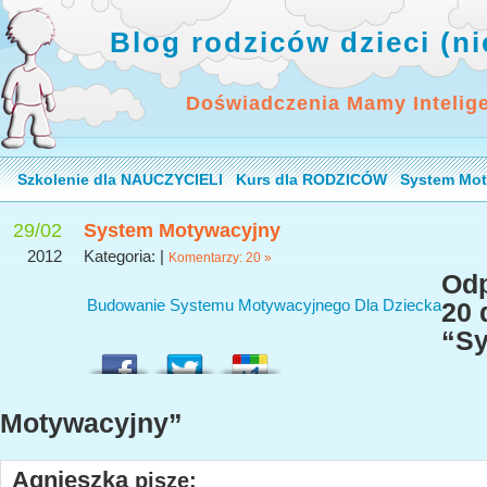
Blog rodziców dzieci (n
Doświadczenia Mamy Intelig
Szkolenie dla NAUCZYCIELI
Kurs dla RODZICÓW
System Mot
29/02
System Motywacyjny
2012
Kategoria: |
Komentarzy: 20 »
Odp
Budowanie Systemu Motywacyjnego Dla Dziecka
20 
“S
Motywacyjny”
Agnieszka
pisze: