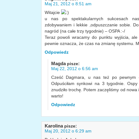
Maj 21, 2012 o 8:51 am
Witajcie
u nas po spektakularnych sukcesach nas
zdobywaniem i lekkie ‚odpuszczanie sobie. Do 
nagród (na całe trzy tygodnie) – OSPA :-/
Teraz powoli wracamy do punktu wyjścia, ale
pewnie oznacza, że czas na zmianę systemu. 
Odpowiedz
Magda
pisze:
Maj 22, 2012 o 6:56 am
Cześć Dagmara, u nas też po pewnym cz
Odpuściłam synkowi na 3 tygodnie. Ospy 
znudziło trochę. Potem zaczęliśmy od nowa i 
warto!
Odpowiedz
Karolina
pisze:
Maj 20, 2012 o 6:29 am