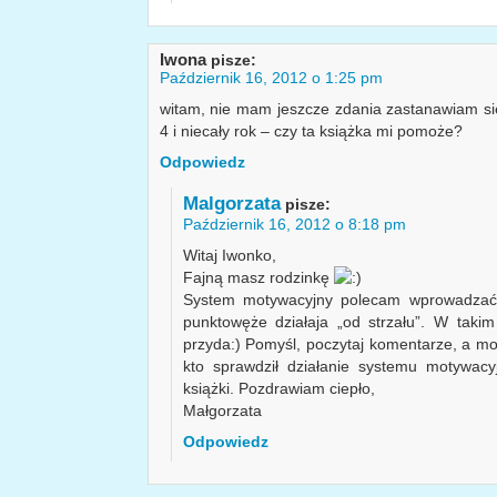
Iwona
pisze:
Październik 16, 2012 o 1:25 pm
witam, nie mam jeszcze zdania zastanawiam się
4 i niecały rok – czy ta książka mi pomoże?
Odpowiedz
Malgorzata
pisze:
Październik 16, 2012 o 8:18 pm
Witaj Iwonko,
Fajną masz rodzinkę
System motywacyjny polecam wprowadzać 
punktowęże działaja „od strzału”. W taki
przyda:) Pomyśl, poczytaj komentarze, a mo
kto sprawdził działanie systemu motywac
książki. Pozdrawiam ciepło,
Małgorzata
Odpowiedz