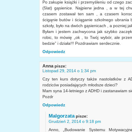
Po zakupie książki i przemyśleniu od czego za
(5lat) gąsienice. Najpierw jedna , a w tej chw
czasem zostawał ten sam , a czasem konsol
ścigąnie butów i ściąganie szkolnego ubrania 
szkoły, było na dwóch gąsienicach , a pozniej jak
Byłam i jestem zachwycona jak szybko zaczęło
robic, to mówię „ok , to Twój wybór, ale prze
bedzie” i działa!!! Pozdrawiam serdecznie.
Odpowiedz
Anna
pisze:
Listopad 29, 2014 o 1:34 pm
Czy ten kurs dotyczy także nastolatków z A
rodziców posiadających młodsze dzieci?
Mam syna 14-letniego z ADHD i zastanawiam się
Pozdr
Odpowiedz
Malgorzata
pisze:
Grudzień 2, 2014 o 9:18 pm
Anno, „Budowanie Systemu Motywacyjne