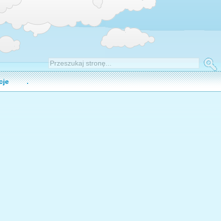
cje
.