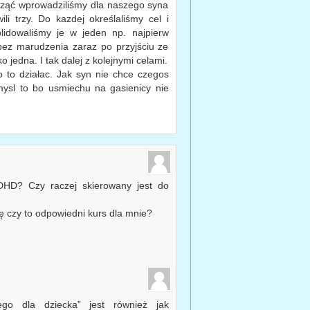
cząć wprowadziliśmy dla naszego syna
ili trzy. Do kazdej określaliśmy cel i
idowaliśmy je w jeden np. najpierw
bez marudzenia zaraz po przyjściu ze
o jedna. I tak dalej z kolejnymi celami.
 to działac. Jak syn nie chce czegos
mysl to bo usmiechu na gasienicy nie
DHD? Czy raczej skierowany jest do
 czy to odpowiedni kurs dla mnie?
go dla dziecka” jest również jak