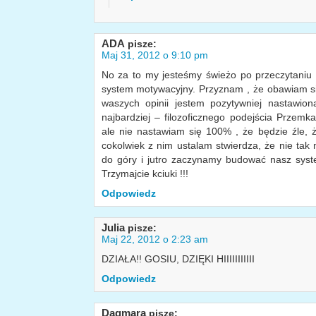
ADA
pisze:
Maj 31, 2012 o 9:10 pm
No za to my jesteśmy świeżo po przeczytaniu
system motywacyjny. Przyznam , że obawiam si
waszych opinii jestem pozytywniej nastawi
najbardziej – filozoficznego podejścia Przem
ale nie nastawiam się 100% , że będzie źle, ż
cokolwiek z nim ustalam stwierdza, że nie tak 
do góry i jutro zaczynamy budować nasz syste
Trzymajcie kciuki !!!
Odpowiedz
Julia
pisze:
Maj 22, 2012 o 2:23 am
DZIAŁA!! GOSIU, DZIĘKI HIIIIIIIIIII
Odpowiedz
Dagmara
pisze: