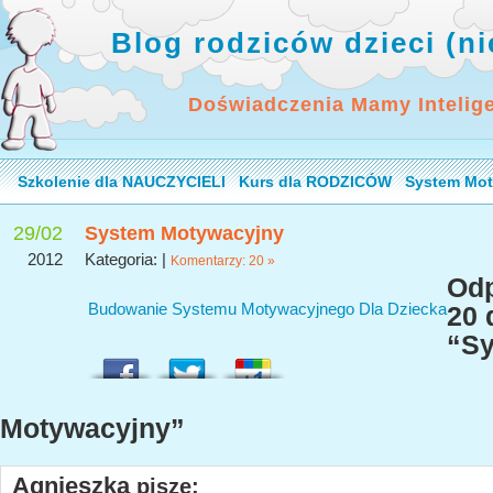
Blog rodziców dzieci (n
Doświadczenia Mamy Intelig
Szkolenie dla NAUCZYCIELI
Kurs dla RODZICÓW
System Mot
29/02
System Motywacyjny
2012
Kategoria: |
Komentarzy: 20 »
Odp
Budowanie Systemu Motywacyjnego Dla Dziecka
20 
“S
Motywacyjny”
Agnieszka
pisze: