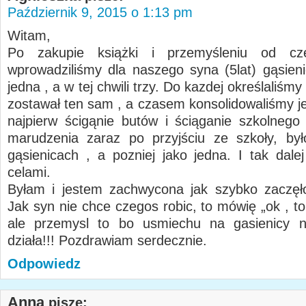
Październik 9, 2015 o 1:13 pm
Witam,
Po zakupie książki i przemyśleniu od cz
wprowadziliśmy dla naszego syna (5lat) gąsieni
jedna , a w tej chwili trzy. Do kazdej określaliśmy
zostawał ten sam , a czasem konsolidowaliśmy je
najpierw ścigąnie butów i ściąganie szkolnego
marudzenia zaraz po przyjściu ze szkoły, by
gąsienicach , a pozniej jako jedna. I tak dalej
celami.
Byłam i jestem zachwycona jak szybko zaczęło
Jak syn nie chce czegos robic, to mówię „ok , t
ale przemysl to bo usmiechu na gasienicy ni
działa!!! Pozdrawiam serdecznie.
Odpowiedz
Anna
pisze: