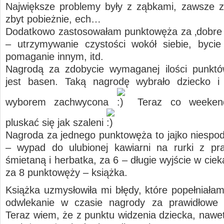
Największe problemy były z ząbkami, zawsze z
zbyt pobieżnie, ech…
Dodatkowo zastosowałam punktowęża za ‚dobre
– utrzymywanie czystości wokół siebie, byci
pomaganie innym, itd.
Nagrodą za zdobycie wymaganej ilości punktó
jest basen. Taką nagrodę wybrało dziecko i
wyborem zachwycona
Teraz co weeken
pluskać się jak szaleni
Nagroda za jednego punktowęża to jajko niespod
– wypad do ulubionej kawiarni na rurki z pr
śmietaną i herbatka, za 6 – długie wyjście w cie
za 8 punktowęży – książka.
Książka uzmysłowiła mi błędy, które popełniałam
odwlekanie w czasie nagrody za prawidłowe 
Teraz wiem, że z punktu widzenia dziecka, nawet