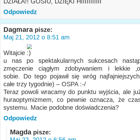
DZIAŁA!! GOSIU, DZIĘKI HIIIIIIIIIII
Odpowiedz
Dagmara
pisze:
Maj 21, 2012 o 8:51 am
Witajcie
u nas po spektakularnych sukcesach nastąp
zmęczenie ciągłym zdobywaniem i lekkie ‚o
sobie. Do tego pojawił się wróg najfajniejszyc
całe trzy tygodnie) – OSPA :-/
Teraz powoli wracamy do punktu wyjścia, ale już
huraoptymizmem, co pewnie oznacza, że cza
systemu. Macie podobne doświadczenia?
Odpowiedz
Magda
pisze:
Maj 22, 2012 o 6:56 am