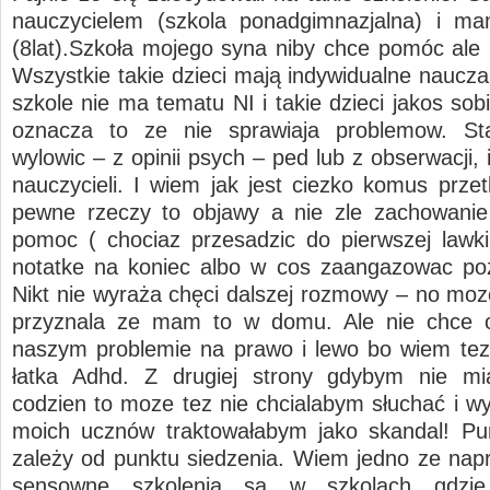
nauczycielem (szkola ponadgimnazjalna) i 
(8lat).Szkoła mojego syna niby chce pomóc ale
Wszystkie takie dzieci mają indywidualne naucza
szkole nie ma tematu NI i takie dzieci jakos sob
oznacza to ze nie sprawiaja problemow. St
wylowic – z opinii psych – ped lub z obserwacji,
nauczycieli. I wiem jak jest ciezko komus prze
pewne rzeczy to objawy a nie zle zachowanie
pomoc ( chociaz przesadzic do pierwszej lawki
notatke na koniec albo w cos zaangazowac poz
Nikt nie wyraża chęci dalszej rozmowy – no moz
przyznala ze mam to w domu. Ale nie chce 
naszym problemie na prawo i lewo bo wiem te
łatka Adhd. Z drugiej strony gdybym nie mi
codzien to moze tez nie chcialabym słuchać i wy
moich ucznów traktowałabym jako skandal! Pu
zależy od punktu siedzenia. Wiem jedno ze napr
sensowne szkolenia sa w szkolach gdzie