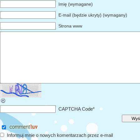
Imię (wymagane)
E-mail (będzie ukryty) (wymagany)
Strona www
CAPTCHA Code
*
Informuj mnie o nowych komentarzach przez e-mail