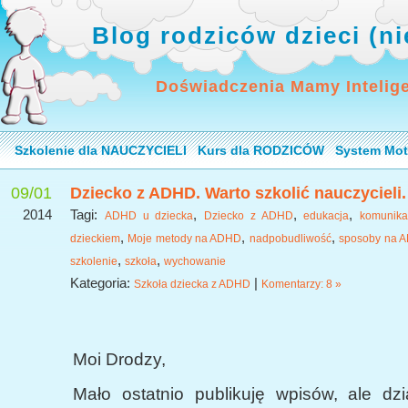
Blog rodziców dzieci (n
Doświadczenia Mamy Intelig
Szkolenie dla NAUCZYCIELI
Kurs dla RODZICÓW
System Mot
09/01
Dziecko z ADHD. Warto szkolić nauczycieli.
2014
Tagi:
,
,
,
ADHD u dziecka
Dziecko z ADHD
edukacja
komunika
,
,
,
dzieckiem
Moje metody na ADHD
nadpobudliwość
sposoby na 
,
,
szkolenie
szkoła
wychowanie
Kategoria:
|
Szkoła dziecka z ADHD
Komentarzy: 8 »
Moi Drodzy,
Mało ostatnio publikuję wpisów, ale dz