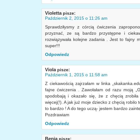
Violetta
pisze:
Październik 2, 2015 o 11:26 am
Sprawdziłysmy z córcią ćwiczenia zapropon
przyznać, ze są bardzo przystępne i cieka
rozwiązywała kolejne zadania . Jest to fajny m
super!!!
Odpowiedz
Viola
pisze:
Październik 1, 2015 o 11:58 am
Z ciekawością zajrzałam w linka „skakanka.edu
fajne ćwiczenia . Zawołałam od razu moją „G
spodobają i okazało się, że z chęcią zrobiła 
więcej(!). A jak już moje dziecko z chęcią robilo 
to bardzo ! A do tego uczą- jestem bardzo zain
Pozdrawiam
Odpowiedz
Benia
pisze: