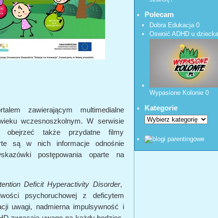
Polecam
Dobra Edukacja
0
Oswoić ADHD u dzieck
Wypasione Kolonie
0
Kategorie
talem zawierającym multimedialne
wieku wczesnoszkolnym. W serwisie
ą obejrzeć także przydatne filmy
arte są w nich informacje odnośnie
skazówki postępowania oparte na
tention Deficit Hyperactivity Disorder
,
iwości psychoruchowej z deficytem
acji uwagi, nadmierna impulsywność i
DHD zwracają uwagę na każdy bodziec,