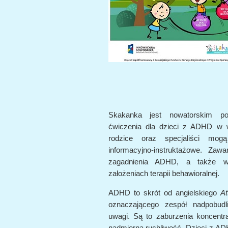
Skakanka jest nowatorskim por
ćwiczenia dla dzieci z ADHD w 
rodzice oraz specjaliści mog
informacyjno-instruktażowe. Zaw
zagadnienia ADHD, a także w
założeniach terapii behawioralnej.
ADHD to skrót od angielskiego
At
oznaczającego zespół nadpobudl
uwagi. Są to zaburzenia koncentr
nadmierna ruchliwość. Dzieci z A