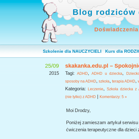
Blog rodziców 
Doświadczenia
Szkolenie dla NAUCZYCIELI
Kurs dla RODZ
25/09
skakanka.edu.pl – Spokojni
2015
Tagi:
,
,
ADHD
ADHD u dziecka
Dziec
,
,
,
sposoby na ADHD
szkoła
terapia ADHD
Kategoria:
,
Leczenie
Szkoła dziecka z
|
(nie tylko) z ADHD
Komentarzy: 5 »
Moi Drodzy,
Poniżej zamieszam artykuł serwis
ćwiczenia terapeutyczne dla dzieci