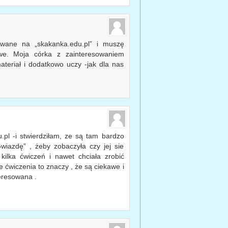
owane na „skakanka.edu.pl” i muszę
we. Moja córka z zainteresowaniem
ateriał i dodatkowo uczy -jak dla nas
.pl -i stwierdziłam, ze są tam bardzo
wiazdę” , żeby zobaczyła czy jej sie
kilka ćwiczeń i nawet chciała zrobić
te ćwiczenia to znaczy , że są ciekawe i
teresowana .