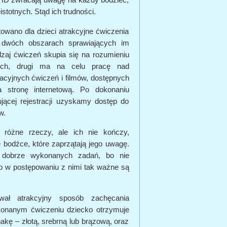
istotnych. Stąd ich trudności.
owano dla dzieci atrakcyjne ćwiczenia
a dwóch obszarach sprawiających im
zaj ćwiczeń skupia się na rozumieniu
wych, drugi ma na celu pracę nad
acyjnych ćwiczeń i filmów, dostępnych
a stronę internetową. Po dokonaniu
ującej rejestracji uzyskamy dostęp do
w.
różne rzeczy, ale ich nie kończy,
bodźce, które zaprzątają jego uwagę.
z dobrze wykonanych zadań, bo nie
o w postępowaniu z nimi tak ważne są
ował atrakcyjny sposób zachęcania
onanym ćwiczeniu dziecko otrzymuje
nakę – złotą, srebrną lub brązową, oraz