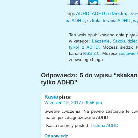
Tagi:
ADHD
,
ADHD u dziecka
,
Dzi
na ADHD
,
szkoła
,
terapia ADHD
,
wy
Ten wpis opublikowano dnia piąte
w kategorii
Leczenie
,
Szkoła dzie
tylko) z ADHD
. Możesz śledzić 
kanału
RSS 2.0
. Możesz
zostawić
ze swojego bloga.
Odpowiedzi: 5 do wpisu “skakank
tylko ADHD”
Kasia
pisze:
Wrzesień 19, 2017 o 9:56 pm
Świetne ćwiczenia! Na pewno zastosuję te c
ma on już zdiagnozowane ADHD
Kasia recently posted..
Historia ADHD
Odpowiedz