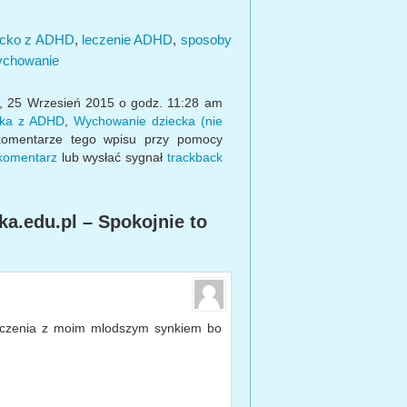
ecko z ADHD
,
leczenie ADHD
,
sposoby
chowanie
k, 25 Wrzesień 2015 o godz. 11:28 am
cka z ADHD
,
Wychowanie dziecka (nie
komentarze tego wpisu przy pomocy
 komentarz
lub wysłać sygnał
trackback
a.edu.pl – Spokojnie to
wiczenia z moim mlodszym synkiem bo