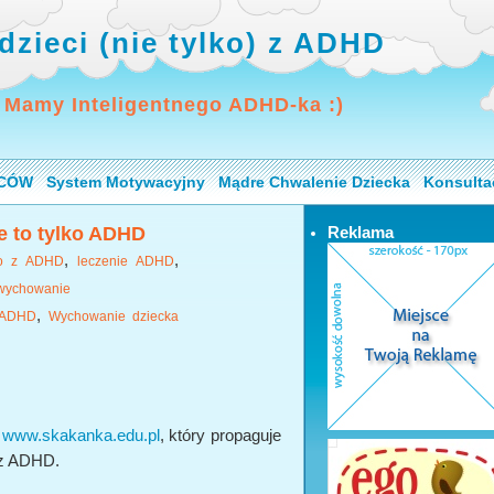
dzieci (nie tylko) z ADHD
 Mamy Inteligentnego ADHD-ka :)
ICÓW
System Motywacyjny
Mądre Chwalenie Dziecka
Konsulta
e to tylko ADHD
Reklama
,
,
ko z ADHD
leczenie ADHD
wychowanie
,
 ADHD
Wychowanie dziecka
u
www.skakanka.edu.pl
, który propaguje
 z ADHD.