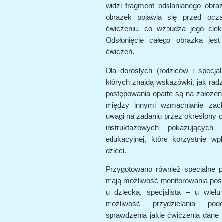
widzi fragment odsłanianego obraz
obrazek pojawia się przed oc
ćwiczeniu, co wzbudza jego ciek
Odsłonięcie całego obrazka jes
ćwiczeń.
Dla dorosłych (rodziców i specjal
których znajdą wskazówki, jak rad
postępowania oparte są na założenia
między innymi wzmacnianie zac
uwagi na zadaniu przez określony 
instruktażowych pokazujących 
edukacyjnej, które korzystnie 
dzieci.
Przygotowano również specjalne pa
mają możliwość monitorowania pos
u dziecka, specjalista – u wiel
możliwość przydzielania pod
sprawdzenia jakie ćwiczenia dane d