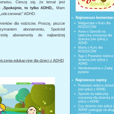
serwisu. Cieszę się, że temat jest
 „
Spokojnie, to tylko ADHD
„. Mam
li „odczarować” ADHD.
Najnowsze komentar
Malgorzata
o
Kurs dla
entów dla rodziców. Proszę, piszcie
RODZICÓW
rzymaniem abonamentu. Spośród
Anna o
Sposób na
rześlę abonamenty do najbardziej
tabliczkę mnożenia dla
dziecka (nie tylko) z
ADHD
Marta o
Kurs dla
RODZICÓW
Aga o
Poranieni rodzice
dziecka (nie tylko) z
wiczenia edukacyjne dla dzieci z ADHD
ADHD.
Nieidealnaanna
o
Zadaj
pytanie
Najnowsze wpisy
Poranieni rodzice dziec
(nie tylko) z ADHD.
Sposób na tabliczkę
mnożenia dla dziecka (n
tylko) z ADHD
Czy dziecko (nie tylko) 
ADHD zasługuje na dru
szansę?