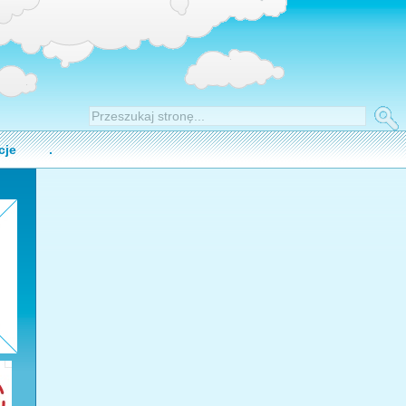
cje
.