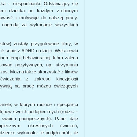
ka – niespodzianki. Odsłaniający się
zami dziecka po każdym zrobionym
awość i motywuje do dalszej pracy.
t nagrodą za wykonanie wszystkich
istów) zostały przygotowane filmy, w
zić sobie z ADHD u dzieci. Wskazówki
ch terapii behawioralnej, która zaleca
howań pozytywnych, np. utrzymaniu
czas. Można także skorzystać z filmów
ćwiczenia z zakresu kinezjologii
wpływają na pracę mózgu ćwiczących
nele, w których rodzice i specjaliści
tępów swoich podopiecznych (rodzic –
u swoich podopiecznych). Panel daje
opiecznym określonych ćwiczeń,
ziecko wykonało, ile podjęło prób, ile