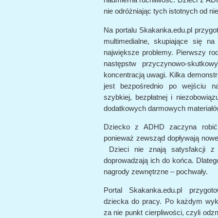
nie odróżniając tych istotnych od nie
Na portalu Skakanka.edu.pl przygot
multimedialne, skupiające się n
największe problemy. Pierwszy rod
następstw przyczynowo-skutko
koncentracją uwagi. Kilka demonstr
jest bezpośrednio po wejściu n
szybkiej, bezpłatnej i niezobowiąz
dodatkowych darmowych materiałó
Dziecko z ADHD zaczyna robić 
ponieważ zewsząd dopływają nowe 
Dzieci nie znają satysfakcji 
doprowadzają ich do końca. Dlateg
nagrody zewnętrzne – pochwały.
Portal Skakanka.edu.pl przygot
dziecka do pracy. Po każdym wyk
za nie punkt cierpliwości, czyli odz