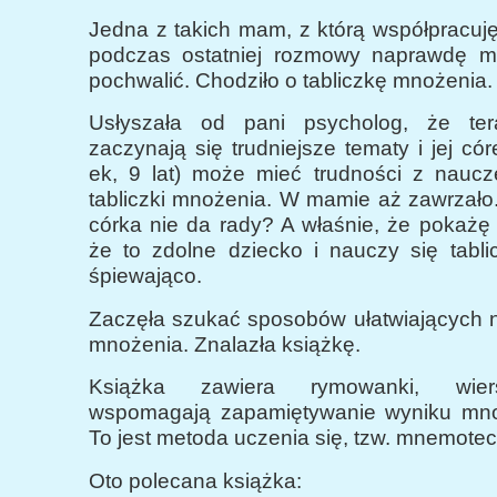
Jedna z takich mam, z którą współpracuję 
podczas ostatniej rozmowy naprawdę m
pochwalić. Chodziło o tabliczkę mnożenia.
Usłyszała od pani psycholog, że te
zaczynają się trudniejsze tematy i jej c
ek, 9 lat) może mieć trudności z naucz
tabliczki mnożenia. W mamie aż zawrzało
córka nie da rady? A właśnie, że pokażę 
że to zdolne dziecko i nauczy się tabli
śpiewająco.
Zaczęła szukać sposobów ułatwiających n
mnożenia. Znalazła książkę.
Książka zawiera rymowanki, wiers
wspomagają zapamiętywanie wyniku mno
To jest metoda uczenia się, tzw. mnemotec
Oto polecana książka: