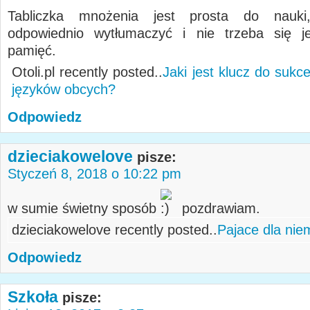
Tabliczka mnożenia jest prosta do nauki
odpowiednio wytłumaczyć i nie trzeba się j
pamięć.
Otoli.pl recently posted..
Jaki jest klucz do suk
języków obcych?
Odpowiedz
dzieciakowelove
pisze:
Styczeń 8, 2018 o 10:22 pm
w sumie świetny sposób
pozdrawiam.
dzieciakowelove recently posted..
Pajace dla nie
Odpowiedz
Szkoła
pisze: