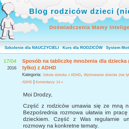
Blog rodziców dzieci (n
Doświadczenia Mamy Intelig
Szkolenie dla NAUCZYCIELI
Kurs dla RODZICÓW
System Mot
17/04
Sposób na tabliczkę mnożenia dla dziecka 
tylko) z ADHD
2016
Kategoria:
,
Szkoła dziecka z ADHD
Wychowanie dziecka (nie tyl
|
ADHD
Komentarzy: 14 »
Moi Drodzy,
Część z rodziców umawia się ze mną na
Bezpośrednia rozmowa ułatwia im prac
dzieckiem. Część z Was regularnie u
rozmowy na konkretne tematy.