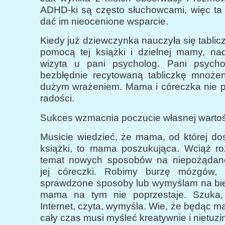
ADHD-ki są często słuchowcami, więc t
dać im nieocenione wsparcie.
Kiedy już dziewczynka nauczyła się tablic
pomocą tej książki i dzielnej mamy, nad
wizyta u pani psycholog. Pani psycho
bezbłędnie recytowaną tabliczkę mnożen
dużym wrażeniem. Mama i córeczka nie po
radości.
Sukces wzmacnia poczucie własnej wartoś
Musicie wiedzieć, że mama, od której dost
książki, to mama poszukująca. Wciąż 
temat nowych sposobów na niepożądan
jej córeczki. Robimy burzę mózgów,
sprawdzone sposoby lub wymyślam na bi
mama na tym nie poprzestaje. Szuka, 
Internet, czyta, wymyśla. Wie, że będąc
cały czas musi myśleć kreatywnie i nietuz