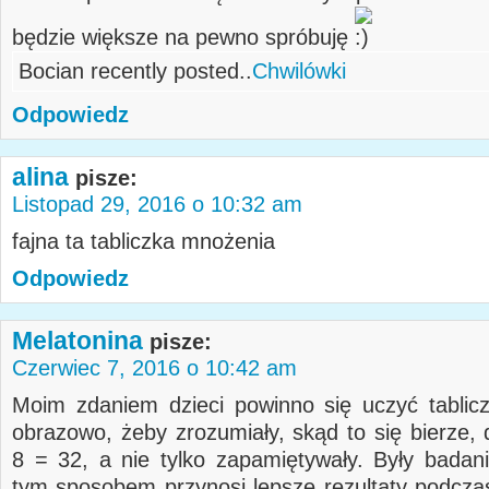
będzie większe na pewno spróbuję
Bocian recently posted..
Chwilówki
Odpowiedz
alina
pisze:
Listopad 29, 2016 o 10:32 am
fajna ta tabliczka mnożenia
Odpowiedz
Melatonina
pisze:
Czerwiec 7, 2016 o 10:42 am
Moim zdaniem dzieci powinno się uczyć tablic
obrazowo, żeby zrozumiały, skąd to się bierze, 
8 = 32, a nie tylko zapamiętywały. Były badan
tym sposobem przynosi lepsze rezultaty podczas