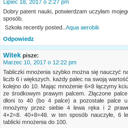
Lipiec 18, 2017 o 2:27 pm
Dobry patent nauki, potwierdzam uczyłam mojeg
sposób.
Szkoła recently posted..
Aqua aerobik
Odpowiedz
Witek
pisze:
Marzec 10, 2017 o 12:22 pm
Tabliczki mnożenia szybko można się nauczyć na
liczb 6 i większych. każdy palec na swoją wartość.
kolejno do 10. Mając mnożenie 6×8 łączymy kciuk
ze środkowym prawym palcem. Złączone palce 
dłoni to 40 (bo 4 palce) a pozostałe palce u
mnożymy przez siebie 4 lewa ręka i 2 prawej
4×2=8. 40+8=48. w ten sposób nauczyłe, 6 le
tablicki mnożenia do 100.