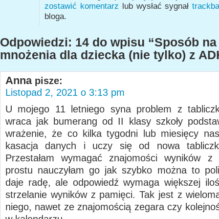
zostawić komentarz
lub wysłać sygnał
trackb
bloga.
Odpowiedzi: 14 do wpisu “Sposób na 
mnożenia dla dziecka (nie tylko) z A
Anna
pisze:
Listopad 2, 2021 o 3:13 pm
U mojego 11 letniego syna problem z tablicz
wraca jak bumerang od II klasy szkoły podst
wrażenie, że co kilka tygodni lub miesięcy nas
kasacja danych i uczy się od nowa tabliczk
Przestałam wymagać znajomości wyników z 
prostu nauczyłam go jak szybko można to poli
daje radę, ale odpowiedź wymaga większej iloś
strzelanie wyników z pamięci. Tak jest z wielom
niego, nawet ze znajomością zegara czy kolejnoś