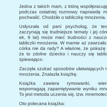
Jedna z takich mam, z którą współpracuję 
podczas ostatniej rozmowy naprawdę m
pochwalić. Chodziło o tabliczkę mnożenia.
Usłyszała od pani psycholog, że te
zaczynają się trudniejsze tematy i jej c
ek, 9 lat) może mieć trudności z naucz
tabliczki mnożenia. W mamie aż zawrzało
córka nie da rady? A właśnie, że pokażę 
że to zdolne dziecko i nauczy się tabli
śpiewająco.
Zaczęła szukać sposobów ułatwiających n
mnożenia. Znalazła książkę.
Książka zawiera rymowanki, wiers
wspomagają zapamiętywanie wyniku mno
To jest metoda uczenia się, tzw. mnemotec
Oto polecana książka: