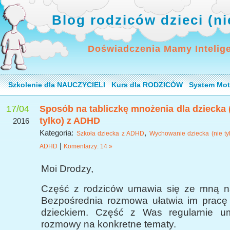
Blog rodziców dzieci (n
Doświadczenia Mamy Intelig
Szkolenie dla NAUCZYCIELI
Kurs dla RODZICÓW
System Mot
17/04
Sposób na tabliczkę mnożenia dla dziecka 
tylko) z ADHD
2016
Kategoria:
,
Szkoła dziecka z ADHD
Wychowanie dziecka (nie tyl
|
ADHD
Komentarzy: 14 »
Moi Drodzy,
Część z rodziców umawia się ze mną na
Bezpośrednia rozmowa ułatwia im prac
dzieckiem. Część z Was regularnie u
rozmowy na konkretne tematy.