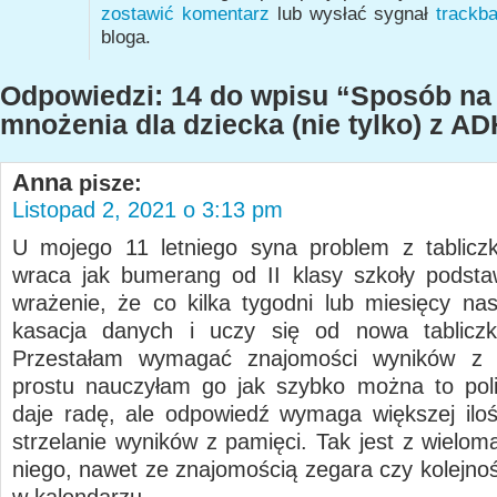
zostawić komentarz
lub wysłać sygnał
trackb
bloga.
Odpowiedzi: 14 do wpisu “Sposób na 
mnożenia dla dziecka (nie tylko) z A
Anna
pisze:
Listopad 2, 2021 o 3:13 pm
U mojego 11 letniego syna problem z tablicz
wraca jak bumerang od II klasy szkoły podst
wrażenie, że co kilka tygodni lub miesięcy nas
kasacja danych i uczy się od nowa tabliczk
Przestałam wymagać znajomości wyników z 
prostu nauczyłam go jak szybko można to poli
daje radę, ale odpowiedź wymaga większej iloś
strzelanie wyników z pamięci. Tak jest z wielom
niego, nawet ze znajomością zegara czy kolejnoś