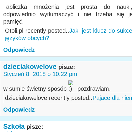
Tabliczka mnożenia jest prosta do nauki
odpowiednio wytłumaczyć i nie trzeba się j
pamięć.
Otoli.pl recently posted..
Jaki jest klucz do suk
języków obcych?
Odpowiedz
dzieciakowelove
pisze:
Styczeń 8, 2018 o 10:22 pm
w sumie świetny sposób
pozdrawiam.
dzieciakowelove recently posted..
Pajace dla nie
Odpowiedz
Szkoła
pisze: