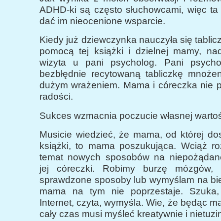
ADHD-ki są często słuchowcami, więc t
dać im nieocenione wsparcie.
Kiedy już dziewczynka nauczyła się tablic
pomocą tej książki i dzielnej mamy, nad
wizyta u pani psycholog. Pani psycho
bezbłędnie recytowaną tabliczkę mnożen
dużym wrażeniem. Mama i córeczka nie po
radości.
Sukces wzmacnia poczucie własnej wartoś
Musicie wiedzieć, że mama, od której dost
książki, to mama poszukująca. Wciąż 
temat nowych sposobów na niepożądan
jej córeczki. Robimy burzę mózgów,
sprawdzone sposoby lub wymyślam na bi
mama na tym nie poprzestaje. Szuka, 
Internet, czyta, wymyśla. Wie, że będąc
cały czas musi myśleć kreatywnie i nietuz