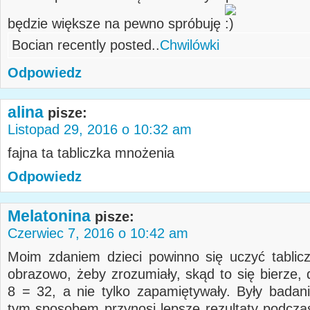
będzie większe na pewno spróbuję
Bocian recently posted..
Chwilówki
Odpowiedz
alina
pisze:
Listopad 29, 2016 o 10:32 am
fajna ta tabliczka mnożenia
Odpowiedz
Melatonina
pisze:
Czerwiec 7, 2016 o 10:42 am
Moim zdaniem dzieci powinno się uczyć tablic
obrazowo, żeby zrozumiały, skąd to się bierze, 
8 = 32, a nie tylko zapamiętywały. Były badan
tym sposobem przynosi lepsze rezultaty podczas