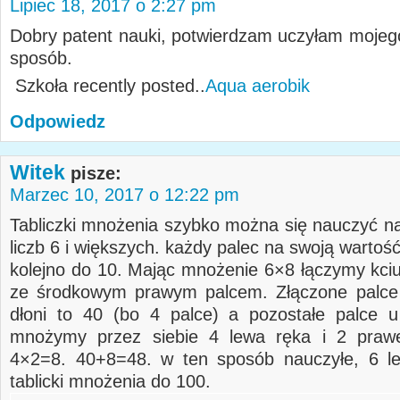
Lipiec 18, 2017 o 2:27 pm
Dobry patent nauki, potwierdzam uczyłam mojeg
sposób.
Szkoła recently posted..
Aqua aerobik
Odpowiedz
Witek
pisze:
Marzec 10, 2017 o 12:22 pm
Tabliczki mnożenia szybko można się nauczyć na
liczb 6 i większych. każdy palec na swoją wartość.
kolejno do 10. Mając mnożenie 6×8 łączymy kciuk
ze środkowym prawym palcem. Złączone palce 
dłoni to 40 (bo 4 palce) a pozostałe palce u
mnożymy przez siebie 4 lewa ręka i 2 prawej
4×2=8. 40+8=48. w ten sposób nauczyłe, 6 le
tablicki mnożenia do 100.