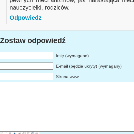
pewnych mechanizmów, jak narastająca niec
nauczycielki, rodziców.
Odpowiedz
Zostaw odpowiedź
Imię (wymagane)
E-mail (będzie ukryty) (wymagany)
Strona www