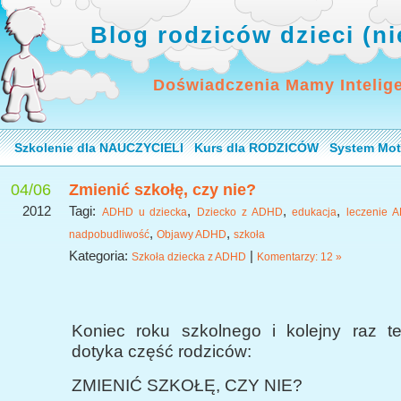
Blog rodziców dzieci (n
Doświadczenia Mamy Intelig
Szkolenie dla NAUCZYCIELI
Kurs dla RODZICÓW
System Mot
04/06
Zmienić szkołę, czy nie?
2012
Tagi:
,
,
,
ADHD u dziecka
Dziecko z ADHD
edukacja
leczenie 
,
,
nadpobudliwość
Objawy ADHD
szkoła
Kategoria:
|
Szkoła dziecka z ADHD
Komentarzy: 12 »
Koniec roku szkolnego i kolejny raz 
dotyka część rodziców:
ZMIENIĆ SZKOŁĘ, CZY NIE?