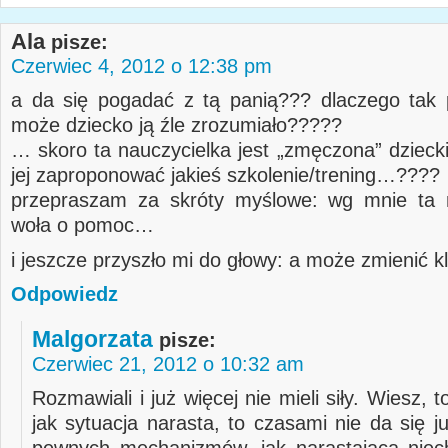
Ala
pisze:
Czerwiec 4, 2012 o 12:38 pm
a da się pogadać z tą panią??? dlaczego tak 
może dziecko ją źle zrozumiało?????
… skoro ta nauczycielka jest „zmęczona” dziec
jej zaproponować jakieś szkolenie/trening…????
przepraszam za skróty myślowe: wg mnie ta n
woła o pomoc…
i jeszcze przyszło mi do głowy: a może zmienić k
Odpowiedz
Malgorzata
pisze:
Czerwiec 21, 2012 o 10:32 am
Rozmawiali i już więcej nie mieli siły. Wiesz, t
jak sytuacja narasta, to czasami nie da się 