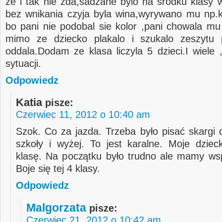
ze i tak nie zda,sadzane bylo na srodku klasy w
bez wnikania czyja byla wina,wyrywano mu np.k
bo pani nie podobal sie kolor ,pani chowala mu 
mimo ze dziecko plakalo i szukalo zeszytu 
oddala.Dodam ze klasa liczyla 5 dzieci.I wiele 
sytuacji.
Odpowiedz
Katia
pisze:
Czerwiec 11, 2012 o 10:40 am
Szok. Co za jazda. Trzeba było pisać skargi 
szkoły i wyżej. To jest karalne. Moje dzie
klasę. Na początku było trudno ale mamy wsp
Boje się tej 4 klasy.
Odpowiedz
Malgorzata
pisze:
Czerwiec 21, 2012 o 10:42 am