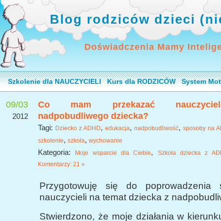
Blog rodziców dzieci (n
Doświadczenia Mamy Intelig
Szkolenie dla NAUCZYCIELI
Kurs dla RODZICÓW
System Mot
09/03
Co mam przekazać nauczyciel
nadpobudliwego dziecka?
2012
Tagi:
,
,
,
Dziecko z ADHD
edukacja
nadpobudliwość
sposoby na 
,
,
szkolenie
szkoła
wychowanie
Kategoria:
,
Moje wsparcie dla Ciebie
Szkoła dziecka z A
Komentarzy: 21 »
Przygotowuję się do poprowadzenia s
nauczycieli na temat dziecka z nadpobudli
Stwierdzono, że moje działania w kierunku