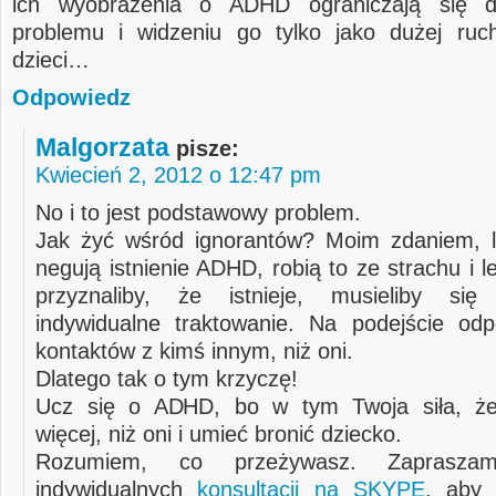
ich wyobrażenia o ADHD ograniczają się d
problemu i widzeniu go tylko jako dużej ruch
dzieci…
Odpowiedz
Malgorzata
pisze:
Kwiecień 2, 2012 o 12:47 pm
No i to jest podstawowy problem.
Jak żyć wśród ignorantów? Moim zdaniem, l
negują istnienie ADHD, robią to ze strachu i le
przyznaliby, że istnieje, musieliby się
indywidualne traktowanie. Na podejście od
kontaktów z kimś innym, niż oni.
Dlatego tak o tym krzyczę!
Ucz się o ADHD, bo w tym Twoja siła, że
więcej, niż oni i umieć bronić dziecko.
Rozumiem, co przeżywasz. Zaprasz
indywidualnych
konsultacji na SKYPE
, aby