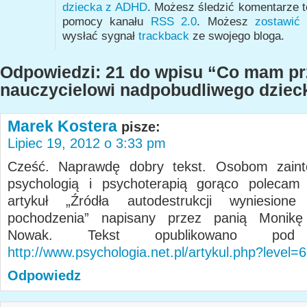
dziecka z ADHD
. Możesz śledzić komentarze t
pomocy kanału
RSS 2.0
. Możesz
zostawić
wysłać sygnał
trackback
ze swojego bloga.
Odpowiedzi: 21 do wpisu “Co mam p
nauczycielowi nadpobudliwego dziec
Marek Kostera
pisze:
Lipiec 19, 2012 o 3:33 pm
Cześć. Naprawdę dobry tekst. Osobom zain
psychologią i psychoterapią gorąco polecam 
artykuł „Źródła autodestrukcji wyniesion
pochodzenia” napisany przez panią Monikę
Nowak. Tekst opublikowano pod
http://www.psychologia.net.pl/artykul.php?level=
Odpowiedz