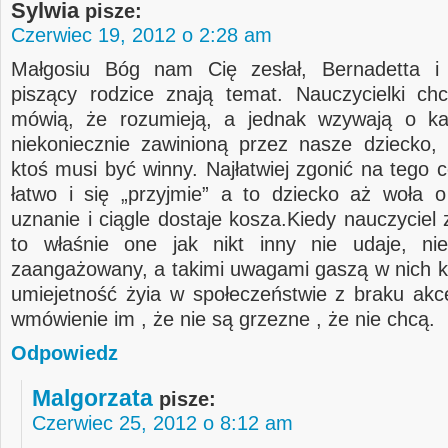
Sylwia
pisze:
Czerwiec 19, 2012 o 2:28 am
Małgosiu Bóg nam Cię zesłał, Bernadetta i
piszący rodzice znają temat. Nauczycielki ch
mówią, że rozumieją, a jednak wzywają o ka
niekoniecznie zawinioną przez nasze dziecko, 
ktoś musi być winny. Najłatwiej zgonić na tego 
łatwo i się „przyjmie” a to dziecko aż woła 
uznanie i ciągle dostaje kosza.Kiedy nauczyciel
to właśnie one jak nikt inny nie udaje, nie
zaangażowany, a takimi uwagami gaszą w nich k
umiejetność żyia w społeczeństwie z braku akce
wmówienie im , że nie są grzezne , że nie chcą.
Odpowiedz
Malgorzata
pisze:
Czerwiec 25, 2012 o 8:12 am