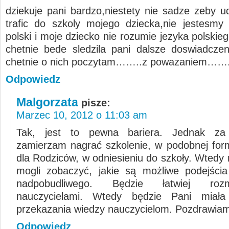
dziekuje pani bardzo,niestety nie sadze zeby ud
trafic do szkoly mojego dziecka,nie jestesmy
polski i moje dziecko nie rozumie jezyka polskie
chetnie bede sledzila pani dalsze doswiadczen
chetnie o nich poczytam……..z powazaniem…….
Odpowiedz
Malgorzata
pisze:
Marzec 10, 2012 o 11:03 am
Tak, jest to pewna bariera. Jednak za
zamierzam nagrać szkolenie, w podobnej form
dla Rodziców, w odniesieniu do szkoły. Wtedy
mogli zobaczyć, jakie są możliwe podejści
nadpobudliwego. Będzie łatwiej ro
nauczycielami. Wtedy będzie Pani miał
przekazania wiedzy nauczycielom. Pozdrawiam
Odpowiedz