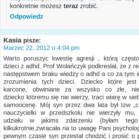
konkretnie możesz
teraz
zrobić.
Odpowiedz
Kasia
pisze:
Marzec 22, 2012 o 4:04 pm
Warto poruszyc kwestię agresji , którą często
dzieci z adhd. Prof Wolańczyk podkreslał, że z re
następstwem braku wiedzy o adhd a co za tym i
zrozumienia tych dzieci. Dziecko które jest
karcone, obwiniane za wszysko co złe, nie
dziecko któremu się nie wierzy, traci wiarę w sie
samoocenę. Mój syn przez dwa lata był tzw „
nauczycielki w przedszkolu nie wierzyły mu,
udziału w jakims zdarzeniu (byłam tego
kilkukrotnie,zwracała na to uwagę Pani psycholo
pewnym czasie syn przestał chodzić i prosić o