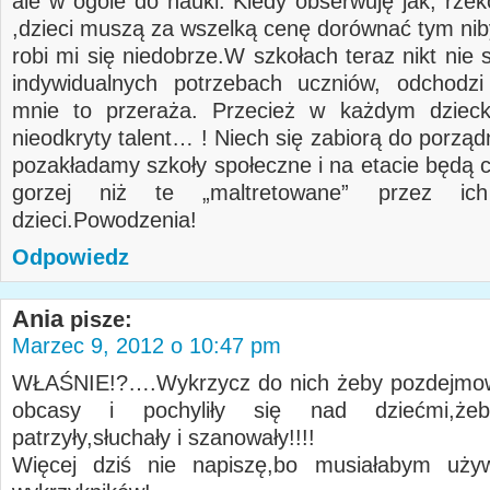
ale w ogóle do nauki. Kiedy obserwuję jak, rze
,dzieci muszą za wszelką cenę dorównać tym nib
robi mi się niedobrze.W szkołach teraz nikt nie 
indywidualnych potrzebach uczniów, odchodz
mnie to przeraża. Przecież w każdym dziecku
nieodkryty talent… ! Niech się zabiorą do porząd
pozakładamy szkoły społeczne i na etacie będą c
gorzej niż te „maltretowane” przez ich
dzieci.Powodzenia!
Odpowiedz
Ania
pisze:
Marzec 9, 2012 o 10:47 pm
WŁAŚNIE!?….Wykrzycz do nich żeby pozdejmow
obcasy i pochyliły się nad dziećmi,ż
patrzyły,słuchały i szanowały!!!!
Więcej dziś nie napiszę,bo musiałabym uż