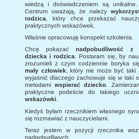
wiedzą i doświadczeniem
są unikalne. 
Centrum uważają, że należy
wykorzys
rodzica
, który chce przekazać nauczy
praktycznych wskazówek.
Właśnie opracowuję konspekt szkolenia.
Chcę pokazać
nadpobudliwość z 
dziecka i rodzica
. Postaram się, by nauc
zrozumieli z czym codziennie boryka s
mały człowiek
, który nie może być taki 
wyjaśnić dlaczego zachowuje się w taki s
metodami
wspierać dziecko
. Zamierza
praktyczne podeście do takiego uczn
wskazówki
.
Kiedyś byłam rzecznikiem własnego syn
się rozmawiać z nauczycielami.
Teraz jestem w pozycji rzecznika wszy
nadpobudliwych.