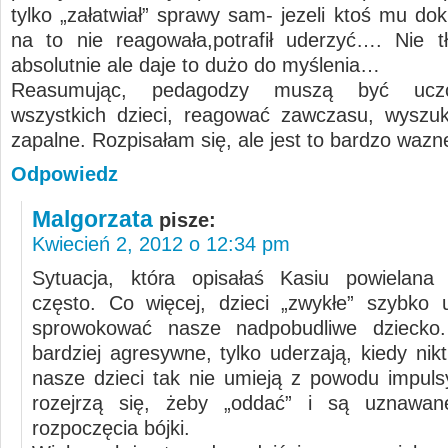
tylko „załatwiał” sprawy sam- jezeli ktoś mu do
na to nie reagowała,potrafił uderzyć…. Nie 
absolutnie ale daje to dużo do myślenia…
Reasumując, pedagodzy muszą być ucz
wszystkich dzieci, reagować zawczasu, wyszu
zapalne. Rozpisałam się, ale jest to bardzo waz
Odpowiedz
Malgorzata
pisze:
Kwiecień 2, 2012 o 12:34 pm
Sytuacja, która opisałaś Kasiu powielana 
często. Co więcej, dzieci „zwykłe” szybko 
sprowokować nasze nadpobudliwe dziecko
bardziej agresywne, tylko uderzają, kiedy nikt
nasze dzieci tak nie umieją z powodu impuls
rozejrzą się, żeby „oddać” i są uznawa
rozpoczęcia bójki.