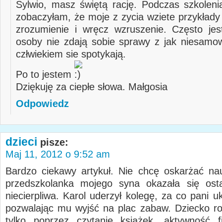
Sylwio, masz świętą rację. Podczas szkolenia
zobaczyłam, że moje z zycia wziete przykład
zrozumienie i wręcz wzruszenie. Często jes
osoby nie zdają sobie sprawy z jak niesam
człwiekiem sie spotykają.
Po to jestem
Dziękuję za ciepłe słowa. Małgosia
Odpowiedz
dzieci
pisze:
Maj 11, 2012 o 9:52 am
Bardzo ciekawy artykuł. Nie chcę oskarżać nauc
przedszkolanka mojego syna okazała się osta
niecierpliwa. Karol uderzył kolegę, za co pani u
pozwalając mu wyjść na plac zabaw. Dziecko roz
tylko poprzez czytanie książek, aktywność f