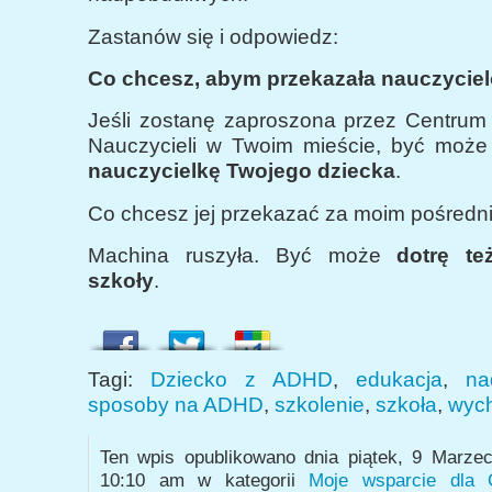
Zastanów się i odpowiedz:
Co chcesz, abym przekazała nauczycie
Jeśli zostanę zaproszona przez Centrum
Nauczycieli w Twoim mieście, być może 
nauczycielkę Twojego dziecka
.
Co chcesz jej przekazać za moim pośred
Machina ruszyła. Być może
dotrę t
szkoły
.
Tagi:
Dziecko z ADHD
,
edukacja
,
na
sposoby na ADHD
,
szkolenie
,
szkoła
,
wyc
Ten wpis opublikowano dnia piątek, 9 Marze
10:10 am w kategorii
Moje wsparcie dla C