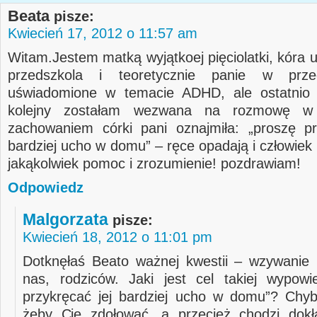
Beata
pisze:
Kwiecień 17, 2012 o 11:57 am
Witam.Jestem matką wyjątkoej pięciolatki, kóra 
przedszkola i teoretycznie panie w prze
uświadomione w temacie ADHD, ale ostatnio 
kolejny zostałam wezwana na rozmowę w
zachowaniem córki pani oznajmiła: „proszę pr
bardziej ucho w domu” – ręce opadają i człowiek 
jakąkolwiek pomoc i zrozumienie! pozdrawiam!
Odpowiedz
Malgorzata
pisze:
Kwiecień 18, 2012 o 11:01 pm
Dotknęłaś Beato ważnej kwestii – wzywanie
nas, rodziców. Jaki jest cel takiej wypowi
przykręcać jej bardziej ucho w domu”? Chyba
żeby Cię zdołować, a przecież chodzi dokł