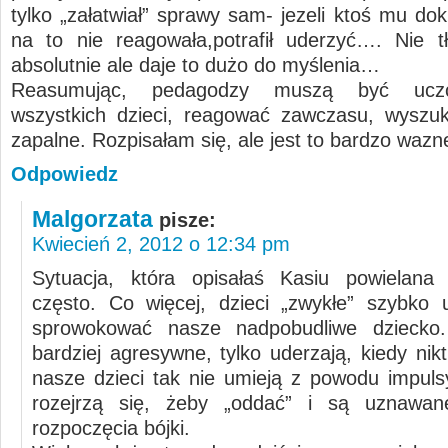
tylko „załatwiał” sprawy sam- jezeli ktoś mu do
na to nie reagowała,potrafił uderzyć…. Nie 
absolutnie ale daje to dużo do myślenia…
Reasumując, pedagodzy muszą być ucz
wszystkich dzieci, reagować zawczasu, wyszu
zapalne. Rozpisałam się, ale jest to bardzo waz
Odpowiedz
Malgorzata
pisze:
Kwiecień 2, 2012 o 12:34 pm
Sytuacja, która opisałaś Kasiu powielana 
często. Co więcej, dzieci „zwykłe” szybko 
sprowokować nasze nadpobudliwe dziecko
bardziej agresywne, tylko uderzają, kiedy nikt
nasze dzieci tak nie umieją z powodu impuls
rozejrzą się, żeby „oddać” i są uznawa
rozpoczęcia bójki.