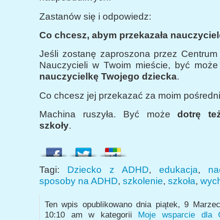
Zastanów się i odpowiedz:
Co chcesz, abym przekazała nauczycie
Jeśli zostanę zaproszona przez Centrum
Nauczycieli w Twoim mieście, być może 
nauczycielkę Twojego dziecka
.
Co chcesz jej przekazać za moim pośred
Machina ruszyła. Być może
dotrę t
szkoły
.
Tagi:
Dziecko z ADHD
,
edukacja
,
na
sposoby na ADHD
,
szkolenie
,
szkoła
,
wyc
Ten wpis opublikowano dnia piątek, 9 Marze
10:10 am w kategorii
Moje wsparcie dla C