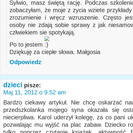
Sylwio, masz świętą rację. Podczas szkolenia
zobaczyłam, że moje z zycia wziete przykład
zrozumienie i wręcz wzruszenie. Często jes
osoby nie zdają sobie sprawy z jak niesam
człwiekiem sie spotykają.
Po to jestem
Dziękuję za ciepłe słowa. Małgosia
Odpowiedz
dzieci
pisze:
Maj 11, 2012 o 9:52 am
Bardzo ciekawy artykuł. Nie chcę oskarżać nauc
przedszkolanka mojego syna okazała się osta
niecierpliwa. Karol uderzył kolegę, za co pani u
pozwalając mu wyjść na plac zabaw. Dziecko roz
tylko poprzez czytanie książek, aktywność f