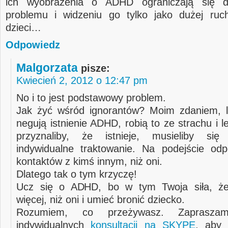
ich wyobrażenia o ADHD ograniczają się d
problemu i widzeniu go tylko jako dużej ruch
dzieci…
Odpowiedz
Malgorzata
pisze:
Kwiecień 2, 2012 o 12:47 pm
No i to jest podstawowy problem.
Jak żyć wśród ignorantów? Moim zdaniem, l
negują istnienie ADHD, robią to ze strachu i le
przyznaliby, że istnieje, musieliby się
indywidualne traktowanie. Na podejście od
kontaktów z kimś innym, niż oni.
Dlatego tak o tym krzyczę!
Ucz się o ADHD, bo w tym Twoja siła, że
więcej, niż oni i umieć bronić dziecko.
Rozumiem, co przeżywasz. Zaprasz
indywidualnych
konsultacji na SKYPE
, aby