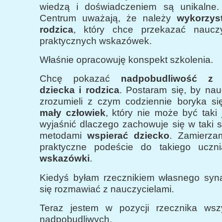
wiedzą i doświadczeniem
są unikalne. 
Centrum uważają, że należy
wykorzys
rodzica
, który chce przekazać nauczy
praktycznych wskazówek.
Właśnie opracowuję konspekt szkolenia.
Chcę pokazać
nadpobudliwość z 
dziecka i rodzica
. Postaram się, by nauc
zrozumieli z czym codziennie boryka s
mały człowiek
, który nie może być taki 
wyjaśnić dlaczego zachowuje się w taki s
metodami
wspierać dziecko
. Zamierza
praktyczne podeście do takiego uczn
wskazówki
.
Kiedyś byłam rzecznikiem własnego syn
się rozmawiać z nauczycielami.
Teraz jestem w pozycji rzecznika wszy
nadpobudliwych.