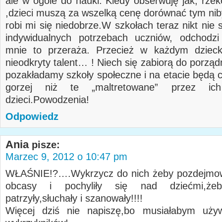
ale w ogóle do nauki. Kiedy obserwuję jak, rze
,dzieci muszą za wszelką cenę dorównać tym nib
robi mi się niedobrze.W szkołach teraz nikt nie 
indywidualnych potrzebach uczniów, odchodz
mnie to przeraża. Przecież w każdym dziecku
nieodkryty talent… ! Niech się zabiorą do porząd
pozakładamy szkoły społeczne i na etacie będą c
gorzej niż te „maltretowane” przez ich
dzieci.Powodzenia!
Odpowiedz
Ania
pisze:
Marzec 9, 2012 o 10:47 pm
WŁAŚNIE!?….Wykrzycz do nich żeby pozdejmow
obcasy i pochyliły się nad dziećmi,ż
patrzyły,słuchały i szanowały!!!!
Więcej dziś nie napiszę,bo musiałabym uż