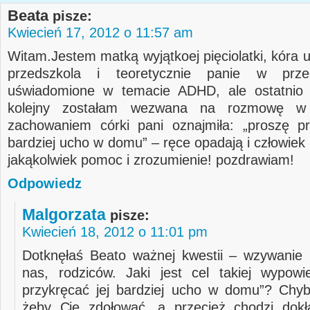
Beata
pisze:
Kwiecień 17, 2012 o 11:57 am
Witam.Jestem matką wyjątkoej pięciolatki, kóra 
przedszkola i teoretycznie panie w prze
uświadomione w temacie ADHD, ale ostatnio 
kolejny zostałam wezwana na rozmowę w
zachowaniem córki pani oznajmiła: „proszę pr
bardziej ucho w domu” – ręce opadają i człowiek 
jakąkolwiek pomoc i zrozumienie! pozdrawiam!
Odpowiedz
Malgorzata
pisze:
Kwiecień 18, 2012 o 11:01 pm
Dotknęłaś Beato ważnej kwestii – wzywanie
nas, rodziców. Jaki jest cel takiej wypowi
przykręcać jej bardziej ucho w domu”? Chyba
żeby Cię zdołować, a przecież chodzi dokł