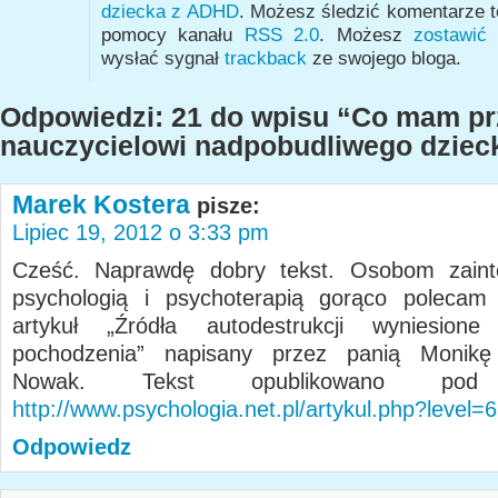
dziecka z ADHD
. Możesz śledzić komentarze t
pomocy kanału
RSS 2.0
. Możesz
zostawić
wysłać sygnał
trackback
ze swojego bloga.
Odpowiedzi: 21 do wpisu “Co mam p
nauczycielowi nadpobudliwego dziec
Marek Kostera
pisze:
Lipiec 19, 2012 o 3:33 pm
Cześć. Naprawdę dobry tekst. Osobom zain
psychologią i psychoterapią gorąco polecam 
artykuł „Źródła autodestrukcji wyniesion
pochodzenia” napisany przez panią Monikę
Nowak. Tekst opublikowano pod
http://www.psychologia.net.pl/artykul.php?level=
Odpowiedz