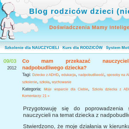
Blog rodziców dzieci (n
Doświadczenia Mamy Intelig
Szkolenie dla NAUCZYCIELI
Kurs dla RODZICÓW
System Mot
09/03
Co mam przekazać nauczyciel
nadpobudliwego dziecka?
2012
Tagi:
,
,
,
Dziecko z ADHD
edukacja
nadpobudliwość
sposoby na 
,
,
szkolenie
szkoła
wychowanie
Kategoria:
,
Moje wsparcie dla Ciebie
Szkoła dziecka z A
Komentarzy: 21 »
Przygotowuję się do poprowadzenia s
nauczycieli na temat dziecka z nadpobudli
Stwierdzono, że moje działania w kierunku