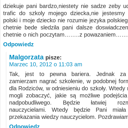
dziekuje pani bardzo,niestety nie sadze zeby ud
trafic do szkoly mojego dziecka,nie jestesmy
polski i moje dziecko nie rozumie jezyka polskie
chetnie bede sledzila pani dalsze doswiadczen
chetnie o nich poczytam……..z powazaniem…….
Odpowiedz
Malgorzata
pisze:
Marzec 10, 2012 o 11:03 am
Tak, jest to pewna bariera. Jednak za
zamierzam nagrać szkolenie, w podobnej form
dla Rodziców, w odniesieniu do szkoły. Wtedy
mogli zobaczyć, jakie są możliwe podejści
nadpobudliwego. Będzie łatwiej ro
nauczycielami. Wtedy będzie Pani miał
przekazania wiedzy nauczycielom. Pozdrawiam
Odpowiedz