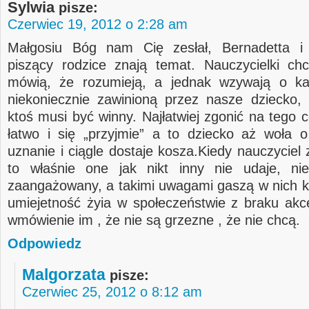
Sylwia
pisze:
Czerwiec 19, 2012 o 2:28 am
Małgosiu Bóg nam Cię zesłał, Bernadetta i
piszący rodzice znają temat. Nauczycielki ch
mówią, że rozumieją, a jednak wzywają o ka
niekoniecznie zawinioną przez nasze dziecko, 
ktoś musi być winny. Najłatwiej zgonić na tego 
łatwo i się „przyjmie” a to dziecko aż woła 
uznanie i ciągle dostaje kosza.Kiedy nauczyciel
to właśnie one jak nikt inny nie udaje, nie
zaangażowany, a takimi uwagami gaszą w nich k
umiejetność żyia w społeczeństwie z braku akce
wmówienie im , że nie są grzezne , że nie chcą.
Odpowiedz
Malgorzata
pisze:
Czerwiec 25, 2012 o 8:12 am