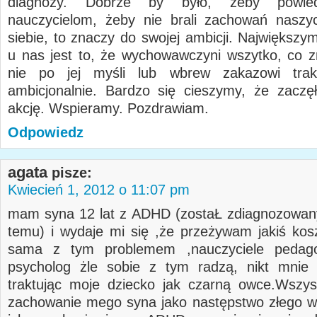
diagnozy. Dobrze by było, żeby powied
nauczycielom, żeby nie brali zachowań naszy
siebie, to znaczy do swojej ambicji. Największ
u nas jest to, że wychowawczyni wszytko, co z
nie po jej myśli lub wbrew zakazowi trak
ambicjonalnie. Bardzo się cieszymy, że zaczę
akcję. Wspieramy. Pozdrawiam.
Odpowiedz
agata
pisze:
Kwiecień 1, 2012 o 11:07 pm
mam syna 12 lat z ADHD (zostaŁ zdiagnozowan
temu) i wydaje mi się ,że przeżywam jakiś ko
sama z tym problemem ,nauczyciele pedag
psycholog żle sobie z tym radzą, nikt mnie 
traktując moje dziecko jak czarną owce.Wszy
zachowanie mego syna jako następstwo złego 