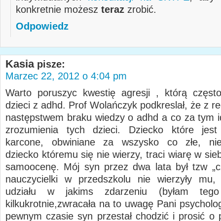
konkretnie możesz
teraz
zrobić.
Odpowiedz
Kasia
pisze:
Marzec 22, 2012 o 4:04 pm
Warto poruszyc kwestię agresji , którą często
dzieci z adhd. Prof Wolańczyk podkreslał, że z re
następstwem braku wiedzy o adhd a co za tym i
zrozumienia tych dzieci. Dziecko które jest
karcone, obwiniane za wszysko co złe, nie
dziecko któremu się nie wierzy, traci wiarę w sie
samoocenę. Mój syn przez dwa lata był tzw „
nauczycielki w przedszkolu nie wierzyły mu,
udziału w jakims zdarzeniu (byłam tego
kilkukrotnie,zwracała na to uwagę Pani psycholo
pewnym czasie syn przestał chodzić i prosić o