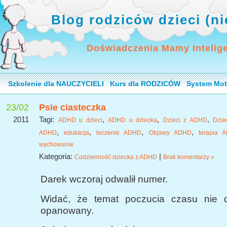
Blog rodziców dzieci (n
Doświadczenia Mamy Intelig
Szkolenie dla NAUCZYCIELI
Kurs dla RODZICÓW
System Mot
23/02
Psie ciasteczka
2011
Tagi:
,
,
,
ADHD u dzieci
ADHD u dziecka
Dzieci z ADHD
Dzie
,
,
,
,
ADHD
edukacja
leczenie ADHD
Objawy ADHD
terapia 
wychowanie
Kategoria:
|
Codzienność dziecka z ADHD
Brak komentarzy »
Darek wczoraj odwalił numer.
Widać, że temat poczucia czasu nie
opanowany.