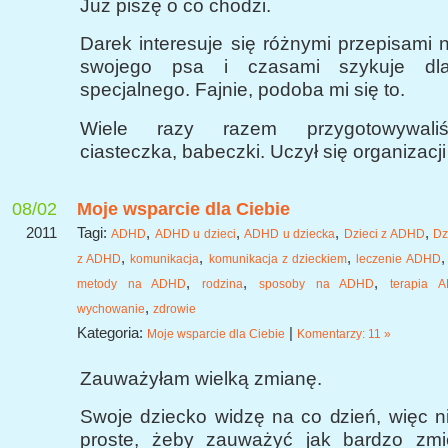
Już piszę o co chodzi.
Darek interesuje się różnymi przepisami 
swojego psa i czasami szykuje dl
specjalnego. Fajnie, podoba mi się to.
Wiele razy razem przygotowywaliś
ciasteczka, babeczki. Uczył się organizacj
08/02
Moje wsparcie dla Ciebie
2011
Tagi:
,
,
,
,
ADHD
ADHD u dzieci
ADHD u dziecka
Dzieci z ADHD
Dz
,
,
,
z ADHD
komunikacja
komunikacja z dzieckiem
leczenie ADHD
,
,
,
metody na ADHD
rodzina
sposoby na ADHD
terapia 
,
wychowanie
zdrowie
Kategoria:
|
Moje wsparcie dla Ciebie
Komentarzy: 11 »
Zauważyłam wielką zmianę.
Swoje dziecko widzę na co dzień, więc nie
proste, żeby zauważyć jak bardzo zmi