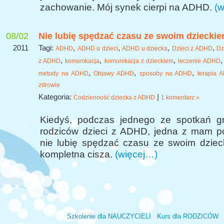
zachowanie. Mój synek cierpi na ADHD.
(w
08/02
Nie lubię spędzać czasu ze swoim dziecki
2011
Tagi:
,
,
,
,
ADHD
ADHD u dzieci
ADHD u dziecka
Dzieci z ADHD
Dz
,
,
,
z ADHD
komunikacja
komunikacja z dzieckiem
leczenie ADHD
,
,
,
metody na ADHD
Objawy ADHD
sposoby na ADHD
terapia 
zdrowie
Kategoria:
|
Codzienność dziecka z ADHD
1 komentarz »
Kiedyś, podczas jednego ze spotkań g
rodziców dzieci z ADHD, jedna z mam po
nie lubię spędzać czasu ze swoim dzieck
kompletna cisza.
(więcej…)
Szkolenie dla NAUCZYCIELI
Kurs dla RODZICÓW