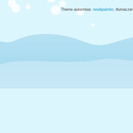
Theme autorstwa:
newbpainter
, tłumacze