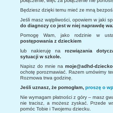
połączenie, więc za połączenie nie ponosi
Będziesz dzięki temu mieć ze mną bezpośr
Jeśli masz wątpliwości, opowiem w jaki s
do diagnozy co jest w niej naprawdę wa
Pomogę Wam, jako rodzinie w ust
postępowania z dzieckiem
lub nakieruję na
rozwiązania dotycz
sytuacji w szkole.
Napisz do mnie na
moje@adhd-dziecko.
ochotę porozmawiać. Razem umówimy te
Rozmowa trwa godzinę.
Jeśli uznasz, że pomogłam,
proszę o wpł
Nie wymagam płatności z góry – masz gwa
nie tracisz, a możesz zyskać. Przede w
pomóc Tobie i Twojemu dziecku.