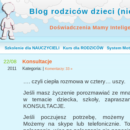
Blog rodziców dzieci (n
Doświadczenia Mamy Intelig
Szkolenie dla NAUCZYCIELI
Kurs dla RODZICÓW
System Mot
22/08
Konsultacje
2011
Kategoria: |
Komentarzy: 33 »
…. czyli ciepła rozmowa w cztery… uszy.
Jeśli masz życzenie porozmawiać ze mną,
w temacie dziecka, szkoły, zapras
KONSULTACJE.
Jeśli poczujesz potrzebę, możemy 
Możemy na skype lub telefonicznie. T