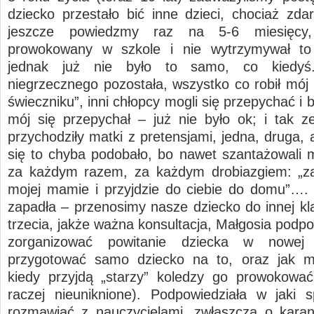
dziecko przestało bić inne dzieci, chociaż zda
jeszcze powiedzmy raz na 5-6 miesięcy,
prowokowany w szkole i nie wytrzymywał to 
jednak już nie było to samo, co kiedyś.
niegrzecznego pozostała, wszystko co robił mój 
świeczniku”, inni chłopcy mogli się przepychać i b
mój się przepychał – już nie było ok; i tak z
przychodziły matki z pretensjami, jedna, druga,
się to chyba podobało, bo nawet szantażowali 
za każdym razem, za każdym drobiazgiem: „z
mojej mamie i przyjdzie do ciebie do domu”….
zapadła – przenosimy nasze dziecko do innej kla
trzecia, jakże ważna konsultacja, Małgosia podpo
zorganizować powitanie dziecka w nowej 
przygotować samo dziecko na to, oraz jak 
kiedy przyjdą „starzy” koledzy go prowokować
raczej nieuniknione). Podpowiedziała w jaki
rozmawiać z nauczycielami, zwłaszcza o karan