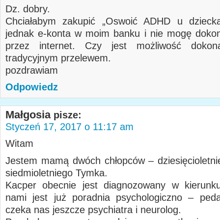
Dz. dobry.
Chciałabym zakupić „Oswoić ADHD u dziec
jednak e-konta w moim banku i nie mogę dokon
przez internet. Czy jest możliwość dokon
tradycyjnym przelewem.
pozdrawiam
Odpowiedz
Małgosia
pisze:
Styczeń 17, 2017 o 11:17 am
Witam
Jestem mamą dwóch chłopców – dziesięcioletni
siedmioletniego Tymka.
Kacper obecnie jest diagnozowany w kierun
nami jest już poradnia psychologiczno – ped
czeka nas jeszcze psychiatra i neurolog.