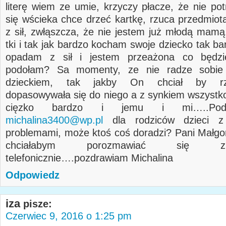
literę wiem ze umie, krzyczy płacze, że nie pot
się wścieka chce drzeć kartkę, rzuca przedmio
z sił, zwłąszcza, że nie jestem już młodą mamą
tki i tak jak bardzo kocham swoje dziecko tak b
opadam z sił i jestem przeażona co będzi
podołam? Sa momenty, ze nie radze sobie
dzieckiem, tak jakby On chciał by rze
dopasowywała się do niego a z synkiem wszystko
cięzko bardzo i jemu i mi…..Pod
michalina3400@wp.pl
dla rodziców dzieci z
problemami, może ktoś coś doradzi? Pani Małgo
chciałabym porozmawiać się 
telefonicznie….pozdrawiam Michalina
Odpowiedz
iza
pisze:
Czerwiec 9, 2016 o 1:25 pm