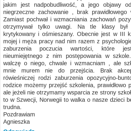
jakim jest nadpobudliwość, a jego objawy od
niegrzeczne zachowanie , brak prawidłowego 
Zamiast pochwał i wzmacniania zachowań pozy
otrzymywał tylko uwagi. Na tle klasy był w
krytykowany i ośmieszany. Obecnie jest w III k
mojej i męża pracy nad nim razem z psychologie
zaburzenia poczucia wartości, które jes
nieumiejętnego z nim postępowania w szkole.
walczę o niego, chwale i wzmacniam , ale szk
mnie murem nie do przejścia. Brak akcep
rówieśniczej rodzi zaburzenia opozycyjno-bun
rodzice możemy przejść szkolenia, prawidłowo 
ale jeżeli nie otrzymamy wsparcia ze strony szkoły
to w Szwecji, Norwegii to walka o nasze dzieci 
trudna.
Pozdrawiam
Agnieszka