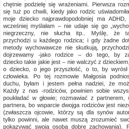
chętnie podzielę się wrażeniami. Pierwsza ro
się tuż po chwili, kiedy jako rodzic uświadomił
moje dziecko najprawdopodobniej ma ADHD, 
wcześniej myślałam – nie udaje się go „wycho
niegrzeczny, nie słucha itp.. Myślę, że 
przychodzi u każdego rodzica; i gdy żadne d
metody wychowawcze nie skutkują, przychodzi
dojrzewamy -jako rodzice – do tego, by z
dziecko takie jakie jest – nie walczyć z dzieckiem
o dziecko, o jego przyszłość, o to, by wyrós
człowieka. Po tej rozmowie Małgosia podnio
duchu, byłam i jestem pełna nadziei, że moż
Każdy z nas -rodziców, powinien sobie wszys
poukładać w głowie; rozmawiać z partnerem, 
partnera, bo wsparcie dwojga rodziców jest niez
(zwłaszcza ojcowie, którzy są dla synów autor
tylko powinni, ale nawet muszą zrozumieć swo
pokazywać swoją osobą dobre zachowania). P