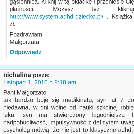
gąsiennicą. Kliknij w tą okładkę i przeniesie C
płatności. Możesz też klikną
http://www.system.adhd-dziecko.pl/
. Książka 
zł.
Pozdrawiam,
Małgorzata
Odpowiedz
nichalina
pisze:
Listopad 1, 2016 o 8:18 am
Pani Małgorzato
tak bardzo boje się medikinetu, syn lat 7 d
niedawna, w dni wolne od nauki szkolnej robi
leku, syn ma stwierdzony łagodniejsza 
nadpobudliwość, impulsywność z deficytem uwagi
psycholog mówią, że nie jest to klasyczne adhd,