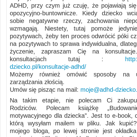
ADHD, przy czym już czuję, że pojawiają si
opozycyjno-buntownicze. Kiedy dziecko wci
sobie negatywne rzeczy, zachowania niep
wzmagają. Niestety, tutaj pomoże jedyn
pozytywach, żeby ten proces odwrócić póki cz
na pozytywach to sprawa indywidualna, dlateg
życzenie, zapraszam Cię na konsultacj
konsultacjach tutaj :
http
dziecko.pl/konsultacje-adhd/
Możemy również omówić sposoby na u
zarządzania złością.
Umów się pisząc na mail:
moje@adhd-dziecko.
Na takim etapie, nie polecam Ci zakup
Rodziców. Polecam książkę „Budowan
motywacyjnego dla dziecka”. Jest to e-book, c
którą wysyłam mailem w pliku. Jak kupić?
mojego bloga, po lewej stronie jest okładk