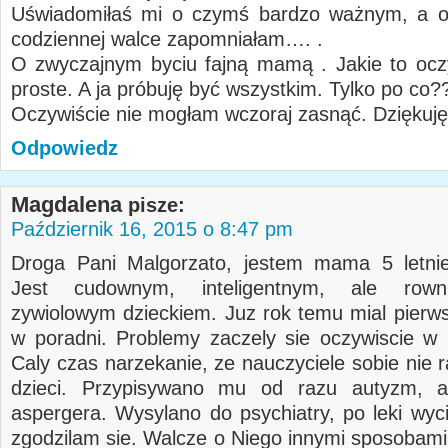
Uświadomiłaś mi o czymś bardzo ważnym, a o
codziennej walce zapomniałam…. .
O zwyczajnym byciu fajną mamą . Jakie to oczy
proste. A ja próbuję być wszystkim. Tylko po co?
Oczywiście nie mogłam wczoraj zasnąć. Dziękuję
Odpowiedz
Magdalena
pisze:
Październik 16, 2015 o 8:47 pm
Droga Pani Malgorzato, jestem mama 5 letnie
Jest cudownym, inteligentnym, ale rown
zywiolowym dzieckiem. Juz rok temu mial pierw
w poradni. Problemy zaczely sie oczywiscie w 
Caly czas narzekanie, ze nauczyciele sobie nie r
dzieci. Przypisywano mu od razu autyzm, a
aspergera. Wysylano do psychiatry, po leki wyci
zgodzilam sie. Walcze o Niego innymi sposobami