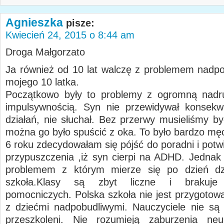
Agnieszka
pisze:
Kwiecień 24, 2015 o 8:44 am
Droga Małgorzato
Ja również od 10 lat walczę z problemem nadpo
mojego 10 latka.
Początkowo były to problemy z ogromną nadru
impulsywnością. Syn nie przewidywał konsekw
działań, nie słuchał. Bez przerwy musieliśmy by
można go było spuścić z oka. To było bardzo mę
6 roku zdecydowałam się pójść do poradni i potw
przypuszczenia ,iż syn cierpi na ADHD. Jedna
problemem z którym mierze się po dzień dzis
szkoła.Klasy są zbyt liczne i brakuje n
pomocniczych. Polska szkoła nie jest przygotow
z dziećmi nadpobudliwymi. Nauczyciele nie są
przeszkoleni. Nie rozumieją zaburzenia neur