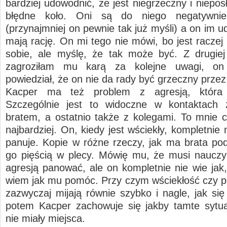
bardziej udowodnić, że jest niegrzeczny i niepos
błędne koło. Oni są do niego negatywnie
(przynajmniej on pewnie tak już myśli) a on im 
mają rację. On mi tego nie mówi, bo jest raczej
sobie, ale myślę, że tak może być. Z drugiej
zagroziłam mu karą za kolejne uwagi, on
powiedział, że on nie da rady być grzeczny przez
Kacper ma też problem z agresją, która 
Szczególnie jest to widoczne w kontaktach
bratem, a ostatnio także z kolegami. To mnie 
najbardziej. On, kiedy jest wściekły, kompletnie
panuje. Kopie w różne rzeczy, jak ma brata pod
go pięścią w plecy. Mówię mu, że musi nauczy
agresją panować, ale on kompletnie nie wie jak,
wiem jak mu pomóc. Przy czym wściekłość czy p
zazwyczaj mijają równie szybko i nagle, jak się
potem Kacper zachowuje się jakby tamte sytu
nie miały miejsca.