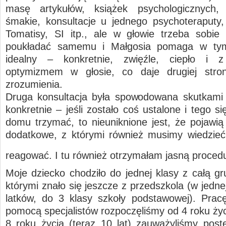
masę artykułów, książek psychologicznych, 
śmakie, konsultacje u jednego psychoteraputy,
Tomatisy, SI itp., ale w głowie trzeba sobie
poukładać samemu i Małgosia pomaga w ty
idealny – konkretnie, zwięźle, ciepło i
optymizmem w głosie, co daje drugiej stron
zrozumienia.
Druga konsultacja była spowodowana skutkami 
konkretnie – jeśli zostało coś ustalone i tego s
domu trzymać, to nieuniknione jest, że pojawią 
dodatkowe, z którymi również musimy wiedzieć 
reagować. I tu również otrzymałam jasną proce
Moje dziecko chodziło do jednej klasy z całą gr
którymi znało się jeszcze z przedszkola (w jedne
latków, do 3 klasy szkoły podstawowej). Pra
pomocą specjalistów rozpoczęliśmy od 4 roku życ
8 roku życia (teraz 10 lat) zauważyliśmy post