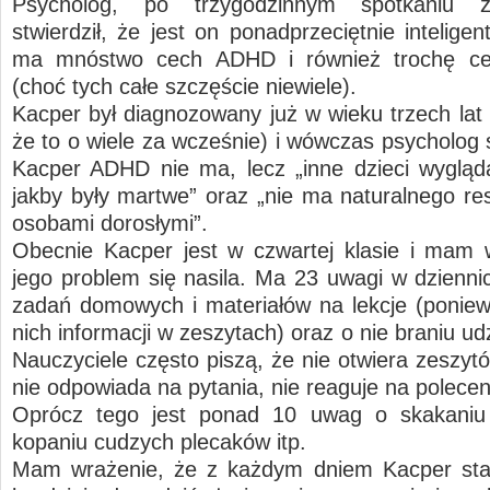
Psycholog, po trzygodzinnym spotkaniu 
stwierdził, że jest on ponadprzeciętnie intelige
ma mnóstwo cech ADHD i również trochę c
(choć tych całe szczęście niewiele).
Kacper był diagnozowany już w wieku trzech lat 
że to o wiele za wcześnie) i wówczas psycholog s
Kacper ADHD nie ma, lecz „inne dzieci wygląd
jakby były martwe” oraz „nie ma naturalnego re
osobami dorosłymi”.
Obecnie Kacper jest w czwartej klasie i mam 
jego problem się nasila. Ma 23 uwagi w dzienni
zadań domowych i materiałów na lekcje (ponie
nich informacji w zeszytach) oraz o nie braniu udzi
Nauczyciele często piszą, że nie otwiera zeszytó
nie odpowiada na pytania, nie reaguje na polecen
Oprócz tego jest ponad 10 uwag o skakaniu 
kopaniu cudzych plecaków itp.
Mam wrażenie, że z każdym dniem Kacper star