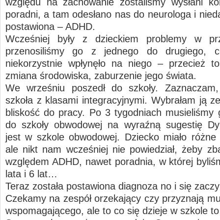
względu na zachowanie zostaliśmy wysłani ko
poradni, a tam odesłano nas do neurologa i nied
postawiona – ADHD.
Wcześniej były z dzieckiem problemy w prz
przenosiliśmy go z jednego do drugiego,
niekorzystnie wpłynęło na niego – przecież to
zmiana środowiska, zaburzenie jego świata.
We wrześniu poszedł do szkoły. Zaznaczam,
szkoła z klasami integracyjnymi. Wybrałam ją z
bliskość do pracy. Po 3 tygodniach musieliśmy 
do szkoły obwodowej na wyraźną sugestię Dyr
jest w szkole obwodowej. Dziecko miało różne
ale nikt nam wcześniej nie powiedział, żeby z
względem ADHD, nawet poradnia, w której byliśm
lata i 6 lat…
Teraz została postawiona diagnoza no i się zac
Czekamy na zespół orzekający czy przyznają mu
wspomagającego, ale to co się dzieje w szkole to