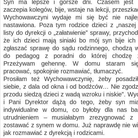
Syn ma lepsze i gorsze dni. Czasem jest
zaczepia kolegów, bije, wstaje na lekcji, przeszk
Wychowawczyni wydaje mi się być nie najle
nastawiona. Poza tym rodzice dzieci z „naszej 
listy do dyrekcji o „załatwienie” sprawy, przycho
że ich dzieci mają siniaki bo mój syn bije ich 
zgłaszać sprawę do sądu rodzinnego, chodzą w
do pedagog z poradni do której chodzę
Przeżywam gehennę. W domu staram si
pracować, spokojnie rozmawiać, tłumaczyć.
Prosiłam też Wychowawczynię, żeby posadził
siebie, z dala od okna i od bodźców… Nie zgodzi
przodu siedzą dzieci z wadą wzroku i niskie”. W
i Pani Dyrektor dążą do tego, żeby syn mia
indywidualne w domu, co byłoby dla nas b
utrudnieniem – musiałabym zrezygnować z 
zostawać z synem w domu. Już naprawdę nie wi
jak rozmawiać z dyrekcją i rodzicami.