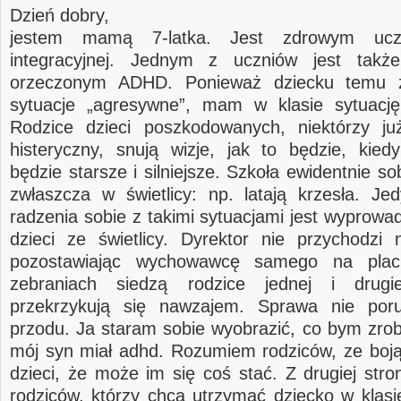
Dzień dobry,
jestem mamą 7-latka. Jest zdrowym ucz
integracyjnej. Jednym z uczniów jest takż
orzeczonym ADHD. Ponieważ dziecku temu z
sytuacje „agresywne”, mam w klasie sytuację
Rodzice dzieci poszkodowanych, niektórzy j
histeryczny, snują wizje, jak to będzie, kied
będzie starsze i silniejsze. Szkoła ewidentnie sob
zwłaszcza w świetlicy: np. latają krzesła. J
radzenia sobie z takimi sytuacjami jest wyprowa
dzieci ze świetlicy. Dyrektor nie przychodzi 
pozostawiając wychowawcę samego na plac
zebraniach siedzą rodzice jednej i drugi
przekrzykują się nawzajem. Sprawa nie por
przodu. Ja staram sobie wyobrazić, co bym zrobi
mój syn miał adhd. Rozumiem rodziców, ze boją
dzieci, że może im się coś stać. Z drugiej str
rodziców, którzy chcą utrzymać dziecko w klasie