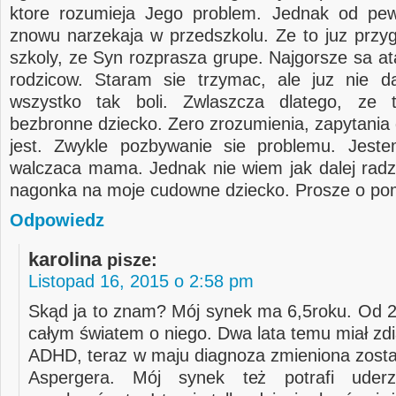
ktore rozumieja Jego problem. Jednak od pe
znowu narzekaja w przedszkolu. Ze to juz przy
szkoly, ze Syn rozprasza grupe. Najgorsze sa at
rodzicow. Staram sie trzymac, ale juz nie d
wszystko tak boli. Zwlaszcza dlatego, ze 
bezbronne dziecko. Zero zrozumienia, zapytania 
jest. Zwykle pozbywanie sie problemu. Jest
walczaca mama. Jednak nie wiem jak dalej radzi
nagonka na moje cudowne dziecko. Prosze o po
Odpowiedz
karolina
pisze:
Listopad 16, 2015 o 2:58 pm
Skąd ja to znam? Mój synek ma 6,5roku. Od 2 
całym światem o niego. Dwa lata temu miał z
ADHD, teraz w maju diagnoza zmieniona zosta
Aspergera. Mój synek też potrafi uderz