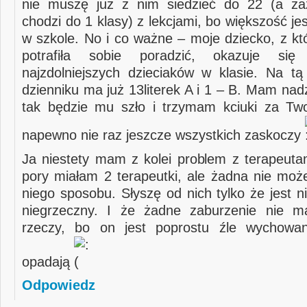
nie muszę już z nim siedzieć do 22 (a z
chodzi do 1 klasy) z lekcjami, bo większość je
w szkole. No i co ważne – moje dziecko, z kt
potrafiła sobie poradzić, okazuje si
najzdolniejszych dzieciaków w klasie. Na tą
dzienniku ma już 13literek A i 1 – B. Mam nadz
tak będzie mu szło i trzymam kciuki za Tw
napewno nie raz jeszcze wszystkich zaskoczy
Ja niestety mam z kolei problem z terapeutam
pory miałam 2 terapeutki, ale żadna nie moż
niego sposobu. Słyszę od nich tylko że jest n
niegrzeczny. I że żadne zaburzenie nie m
rzeczy, bo on jest poprostu źle wychowa
opadają
Odpowiedz