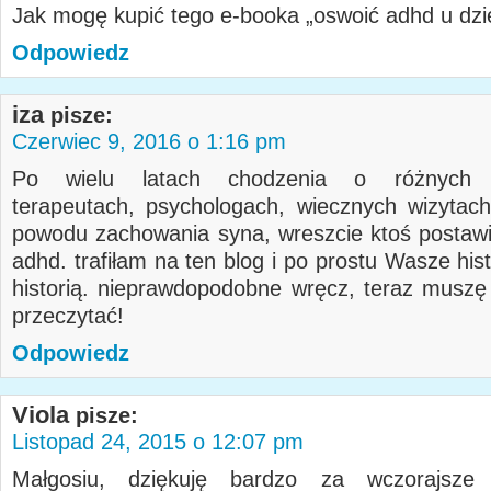
Jak mogę kupić tego e-booka „oswoić adhd u dz
Odpowiedz
iza
pisze:
Czerwiec 9, 2016 o 1:16 pm
Po wielu latach chodzenia o różnych p
terapeutach, psychologach, wiecznych wizytac
powodu zachowania syna, wreszcie ktoś postawi
adhd. trafiłam na ten blog i po prostu Wasze his
historią. nieprawdopodobne wręcz, teraz muszę
przeczytać!
Odpowiedz
Viola
pisze:
Listopad 24, 2015 o 12:07 pm
Małgosiu, dziękuję bardzo za wczorajsze k