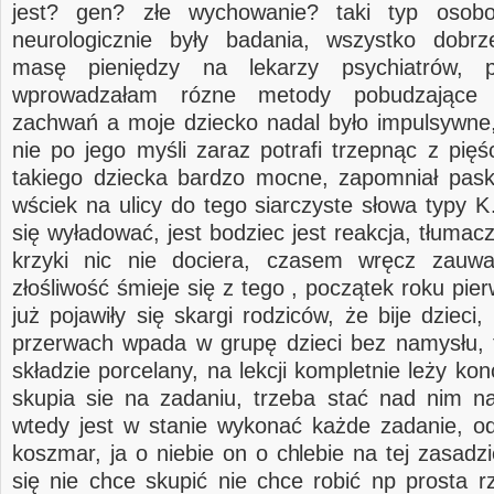
jest? gen? złe wychowanie? taki typ osob
neurologicznie były badania, wszystko dobr
masę pieniędzy na lekarzy psychiatrów, p
wprowadzałam rózne metody pobudzające 
zachwań a moje dziecko nadal było impulsywne,
nie po jego myśli zaraz potrafi trzepnąc z pięś
takiego dziecka bardzo mocne, zapomniał pas
wściek na ulicy do tego siarczyste słowa typ
się wyładować, jest bodziec jest reakcja, tłumac
krzyki nic nie dociera, czasem wręcz zau
złośliwość śmieje się z tego , początek roku pie
już pojawiły się skargi rodziców, że bije dzieci
przerwach wpada w grupę dzieci bez namysłu, t
składzie porcelany, na lekcji kompletnie leży kon
skupia sie na zadaniu, trzeba stać nad nim n
wtedy jest w stanie wykonać każde zadanie, odr
koszmar, ja o niebie on o chlebie na tej zasadzi
się nie chce skupić nie chce robić np prosta r