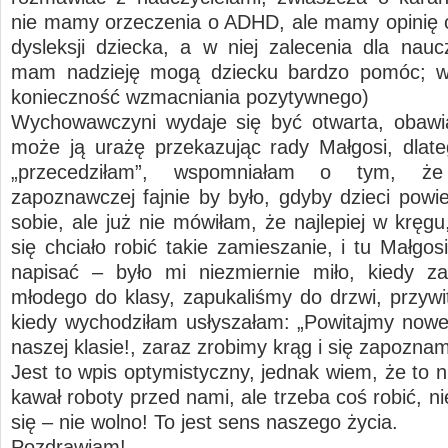
nie mamy orzeczenia o ADHD, ale mamy opinię 
dysleksji dziecka, a w niej zalecenia dla naucz
mam nadzieję mogą dziecku bardzo pomóc; w
konieczność wzmacniania pozytywnego)
Wychowawczyni wydaje się być otwarta, obawi
może ją urażę przekazując rady Małgosi, dlate
„przecedziłam”, wspomniałam o tym, że
zapoznawczej fajnie by było, gdyby dzieci powie
sobie, ale już nie mówiłam, że najlepiej w kręg
się chciało robić takie zamieszanie, i tu Małgo
napisać – było mi niezmiernie miło, kiedy z
młodego do klasy, zapukaliśmy do drzwi, przywit
kiedy wychodziłam usłyszałam: „Powitajmy now
naszej klasie!, zaraz zrobimy krąg i się zapozn
Jest to wpis optymistyczny, jednak wiem, że to n
kawał roboty przed nami, ale trzeba coś robić, 
się – nie wolno! To jest sens naszego życia.
Pozdrawiam!