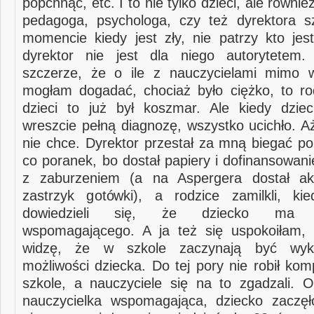
popchnąć, etc. I to nie tylko dzieci, ale równie
pedagoga, psychologa, czy też dyrektora s
momencie kiedy jest zły, nie patrzy kto jes
dyrektor nie jest dla niego autorytetem
szczerze, że o ile z nauczycielami mimo w
mogłam dogadać, chociaż było ciężko, to ro
dzieci to już był koszmar. Ale kiedy dzie
wreszcie pełną diagnozę, wszystko ucichło. A
nie chce. Dyrektor przestał za mną biegać po
co poranek, bo dostał papiery i dofinansowan
z zaburzeniem (a na Aspergera dostał aku
zastrzyk gotówki), a rodzice zamilkli, ki
dowiedzieli się, że dziecko ma na
wspomagającego. A ja też się uspokoiłam, 
widzę, że w szkole zaczynają być wyko
możliwości dziecka. Do tej pory nie robił kom
szkole, a nauczyciele się na to zgadzali. O
nauczycielka wspomagająca, dziecko zaczęł