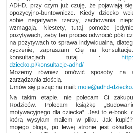
ADHD, przy czym już czuję, że pojawiają si
opozycyjno-buntownicze. Kiedy dziecko wci
sobie negatywne rzeczy, zachowania niep
wzmagają. Niestety, tutaj pomoże jedyn
pozytywach, żeby ten proces odwrócić póki cz
na pozytywach to sprawa indywidualna, dlateg
życzenie, zapraszam Cię na konsultacj
konsultacjach tutaj :
http
dziecko.pl/konsultacje-adhd/
Możemy również omówić sposoby na u
zarządzania złością.
Umów się pisząc na mail:
moje@adhd-dziecko.
Na takim etapie, nie polecam Ci zakup
Rodziców. Polecam książkę „Budowan
motywacyjnego dla dziecka”. Jest to e-book, c
którą wysyłam mailem w pliku. Jak kupić?
mojego bloga, po lewej stronie jest okładk