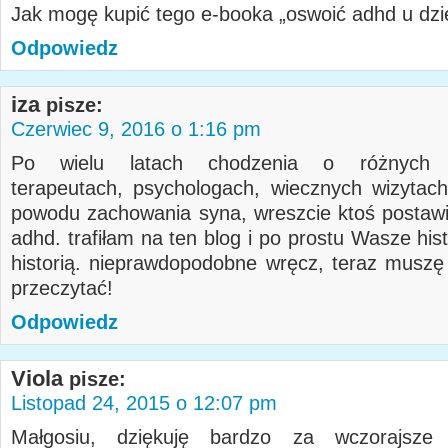
Jak mogę kupić tego e-booka „oswoić adhd u dz
Odpowiedz
iza
pisze:
Czerwiec 9, 2016 o 1:16 pm
Po wielu latach chodzenia o różnych p
terapeutach, psychologach, wiecznych wizytac
powodu zachowania syna, wreszcie ktoś postawi
adhd. trafiłam na ten blog i po prostu Wasze his
historią. nieprawdopodobne wręcz, teraz muszę
przeczytać!
Odpowiedz
Viola
pisze:
Listopad 24, 2015 o 12:07 pm
Małgosiu, dziękuję bardzo za wczorajsze k