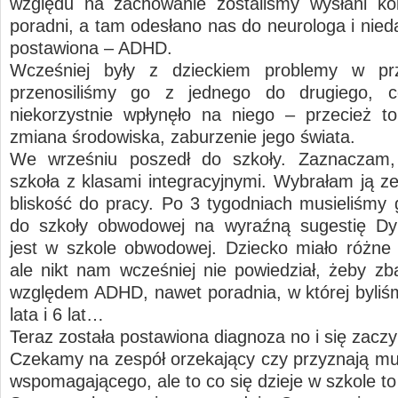
względu na zachowanie zostaliśmy wysłani ko
poradni, a tam odesłano nas do neurologa i nied
postawiona – ADHD.
Wcześniej były z dzieckiem problemy w prz
przenosiliśmy go z jednego do drugiego,
niekorzystnie wpłynęło na niego – przecież to
zmiana środowiska, zaburzenie jego świata.
We wrześniu poszedł do szkoły. Zaznaczam,
szkoła z klasami integracyjnymi. Wybrałam ją z
bliskość do pracy. Po 3 tygodniach musieliśmy 
do szkoły obwodowej na wyraźną sugestię Dyr
jest w szkole obwodowej. Dziecko miało różne
ale nikt nam wcześniej nie powiedział, żeby z
względem ADHD, nawet poradnia, w której byliśm
lata i 6 lat…
Teraz została postawiona diagnoza no i się zac
Czekamy na zespół orzekający czy przyznają mu
wspomagającego, ale to co się dzieje w szkole to