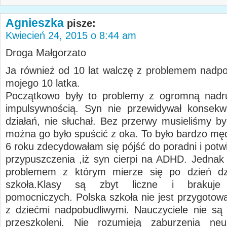
Agnieszka
pisze:
Kwiecień 24, 2015 o 8:44 am
Droga Małgorzato
Ja również od 10 lat walczę z problemem nadpo
mojego 10 latka.
Początkowo były to problemy z ogromną nadru
impulsywnością. Syn nie przewidywał konsekw
działań, nie słuchał. Bez przerwy musieliśmy by
można go było spuścić z oka. To było bardzo mę
6 roku zdecydowałam się pójść do poradni i potw
przypuszczenia ,iż syn cierpi na ADHD. Jedna
problemem z którym mierze się po dzień dzis
szkoła.Klasy są zbyt liczne i brakuje n
pomocniczych. Polska szkoła nie jest przygotow
z dziećmi nadpobudliwymi. Nauczyciele nie są
przeszkoleni. Nie rozumieją zaburzenia neur