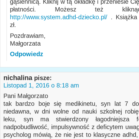
gąsiennicą. Kliknij w tą okładkę i przeniesie C
płatności. Możesz też klikną
http://www.system.adhd-dziecko.pl/
. Książka 
zł.
Pozdrawiam,
Małgorzata
Odpowiedz
nichalina
pisze:
Listopad 1, 2016 o 8:18 am
Pani Małgorzato
tak bardzo boje się medikinetu, syn lat 7 d
niedawna, w dni wolne od nauki szkolnej robi
leku, syn ma stwierdzony łagodniejsza 
nadpobudliwość, impulsywność z deficytem uwagi
psycholog mówią, że nie jest to klasyczne adhd,