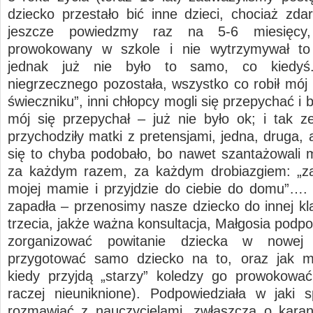
dziecko przestało bić inne dzieci, chociaż zda
jeszcze powiedzmy raz na 5-6 miesięcy,
prowokowany w szkole i nie wytrzymywał to 
jednak już nie było to samo, co kiedyś.
niegrzecznego pozostała, wszystko co robił mój 
świeczniku”, inni chłopcy mogli się przepychać i b
mój się przepychał – już nie było ok; i tak z
przychodziły matki z pretensjami, jedna, druga,
się to chyba podobało, bo nawet szantażowali 
za każdym razem, za każdym drobiazgiem: „z
mojej mamie i przyjdzie do ciebie do domu”….
zapadła – przenosimy nasze dziecko do innej kla
trzecia, jakże ważna konsultacja, Małgosia podpo
zorganizować powitanie dziecka w nowej 
przygotować samo dziecko na to, oraz jak 
kiedy przyjdą „starzy” koledzy go prowokować
raczej nieuniknione). Podpowiedziała w jaki
rozmawiać z nauczycielami, zwłaszcza o karan