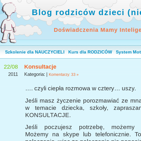
Blog rodziców dzieci (n
Doświadczenia Mamy Intelig
Szkolenie dla NAUCZYCIELI
Kurs dla RODZICÓW
System Mot
22/08
Konsultacje
2011
Kategoria: |
Komentarzy: 33 »
…. czyli ciepła rozmowa w cztery… uszy.
Jeśli masz życzenie porozmawiać ze mną,
w temacie dziecka, szkoły, zapras
KONSULTACJE.
Jeśli poczujesz potrzebę, możemy 
Możemy na skype lub telefonicznie. T