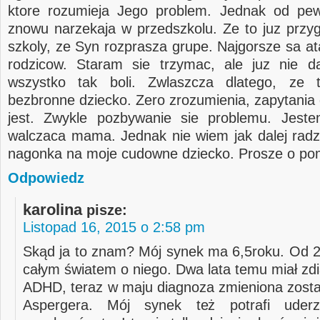
ktore rozumieja Jego problem. Jednak od pe
znowu narzekaja w przedszkolu. Ze to juz przy
szkoly, ze Syn rozprasza grupe. Najgorsze sa at
rodzicow. Staram sie trzymac, ale juz nie d
wszystko tak boli. Zwlaszcza dlatego, ze 
bezbronne dziecko. Zero zrozumienia, zapytania 
jest. Zwykle pozbywanie sie problemu. Jest
walczaca mama. Jednak nie wiem jak dalej radzi
nagonka na moje cudowne dziecko. Prosze o po
Odpowiedz
karolina
pisze:
Listopad 16, 2015 o 2:58 pm
Skąd ja to znam? Mój synek ma 6,5roku. Od 2 
całym światem o niego. Dwa lata temu miał z
ADHD, teraz w maju diagnoza zmieniona zosta
Aspergera. Mój synek też potrafi uderz