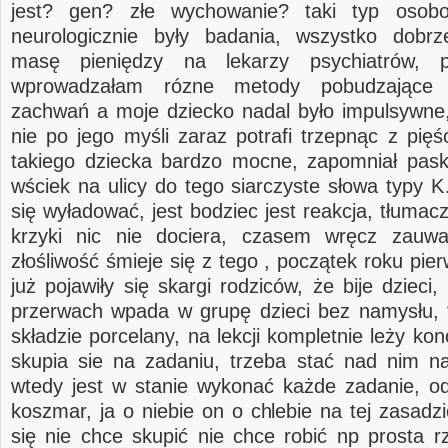
jest? gen? złe wychowanie? taki typ osob
neurologicznie były badania, wszystko dobr
masę pieniędzy na lekarzy psychiatrów, p
wprowadzałam rózne metody pobudzające 
zachwań a moje dziecko nadal było impulsywne,
nie po jego myśli zaraz potrafi trzepnąc z pięś
takiego dziecka bardzo mocne, zapomniał pas
wściek na ulicy do tego siarczyste słowa typ
się wyładować, jest bodziec jest reakcja, tłumac
krzyki nic nie dociera, czasem wręcz zau
złośliwość śmieje się z tego , początek roku pie
już pojawiły się skargi rodziców, że bije dzieci
przerwach wpada w grupę dzieci bez namysłu, t
składzie porcelany, na lekcji kompletnie leży kon
skupia sie na zadaniu, trzeba stać nad nim n
wtedy jest w stanie wykonać każde zadanie, odr
koszmar, ja o niebie on o chlebie na tej zasadzi
się nie chce skupić nie chce robić np prosta r