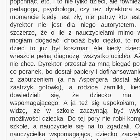
popchnąć, etc. I to nie tylko dzieci, ale równie
pedagoga, psychologa, czy też dyrektora s
momencie kiedy jest zły, nie patrzy kto jes
dyrektor nie jest dla niego autorytetem
szczerze, że o ile z nauczycielami mimo w
mogłam dogadać, chociaż było ciężko, to ro
dzieci to już był koszmar. Ale kiedy dzie
wreszcie pełną diagnozę, wszystko ucichło. A
nie chce. Dyrektor przestał za mną biegać po
co poranek, bo dostał papiery i dofinansowan
z zaburzeniem (a na Aspergera dostał aku
zastrzyk gotówki), a rodzice zamilkli, ki
dowiedzieli się, że dziecko ma na
wspomagającego. A ja też się uspokoiłam, 
widzę, że w szkole zaczynają być wyko
możliwości dziecka. Do tej pory nie robił kom
szkole, a nauczyciele się na to zgadzali. O
nauczycielka wspomagająca, dziecko zaczęł