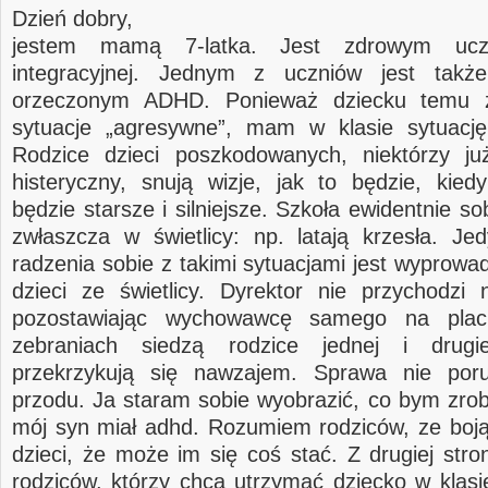
Dzień dobry,
jestem mamą 7-latka. Jest zdrowym ucz
integracyjnej. Jednym z uczniów jest takż
orzeczonym ADHD. Ponieważ dziecku temu z
sytuacje „agresywne”, mam w klasie sytuację
Rodzice dzieci poszkodowanych, niektórzy j
histeryczny, snują wizje, jak to będzie, kied
będzie starsze i silniejsze. Szkoła ewidentnie sob
zwłaszcza w świetlicy: np. latają krzesła. J
radzenia sobie z takimi sytuacjami jest wyprowa
dzieci ze świetlicy. Dyrektor nie przychodzi 
pozostawiając wychowawcę samego na plac
zebraniach siedzą rodzice jednej i drugi
przekrzykują się nawzajem. Sprawa nie por
przodu. Ja staram sobie wyobrazić, co bym zrobi
mój syn miał adhd. Rozumiem rodziców, ze boją
dzieci, że może im się coś stać. Z drugiej str
rodziców, którzy chcą utrzymać dziecko w klasie