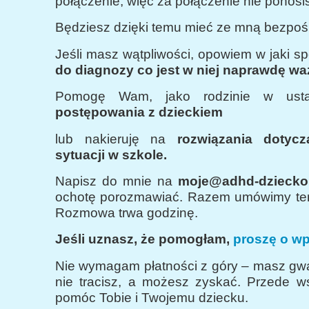
połączenie, więc za połączenie nie ponosi
Będziesz dzięki temu mieć ze mną bezpośr
Jeśli masz wątpliwości, opowiem w jaki s
do diagnozy co jest w niej naprawdę wa
Pomogę Wam, jako rodzinie w ust
postępowania z dzieckiem
lub nakieruję na
rozwiązania dotycz
sytuacji w szkole.
Napisz do mnie na
moje@adhd-dziecko.
ochotę porozmawiać. Razem umówimy te
Rozmowa trwa godzinę.
Jeśli uznasz, że pomogłam,
proszę o wpł
Nie wymagam płatności z góry – masz gwa
nie tracisz, a możesz zyskać. Przede w
pomóc Tobie i Twojemu dziecku.