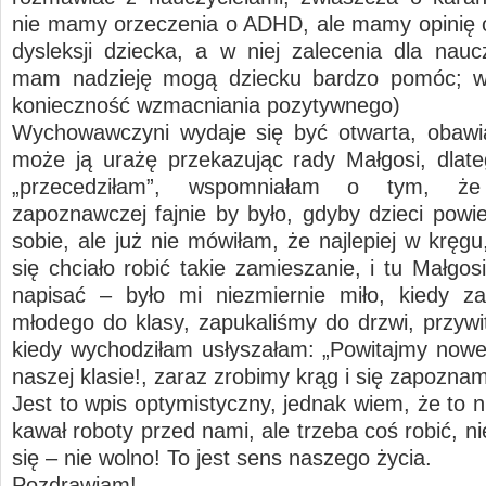
nie mamy orzeczenia o ADHD, ale mamy opinię 
dysleksji dziecka, a w niej zalecenia dla naucz
mam nadzieję mogą dziecku bardzo pomóc; w
konieczność wzmacniania pozytywnego)
Wychowawczyni wydaje się być otwarta, obawi
może ją urażę przekazując rady Małgosi, dlate
„przecedziłam”, wspomniałam o tym, że
zapoznawczej fajnie by było, gdyby dzieci powie
sobie, ale już nie mówiłam, że najlepiej w kręg
się chciało robić takie zamieszanie, i tu Małgo
napisać – było mi niezmiernie miło, kiedy z
młodego do klasy, zapukaliśmy do drzwi, przywit
kiedy wychodziłam usłyszałam: „Powitajmy now
naszej klasie!, zaraz zrobimy krąg i się zapozn
Jest to wpis optymistyczny, jednak wiem, że to n
kawał roboty przed nami, ale trzeba coś robić, 
się – nie wolno! To jest sens naszego życia.
Pozdrawiam!