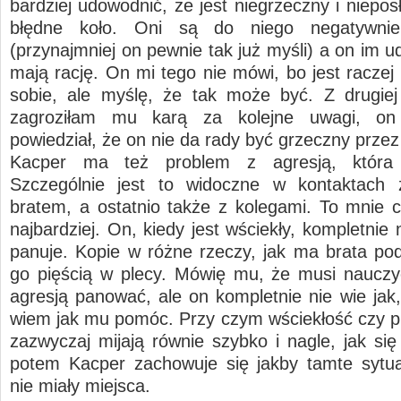
bardziej udowodnić, że jest niegrzeczny i niepos
błędne koło. Oni są do niego negatywnie
(przynajmniej on pewnie tak już myśli) a on im 
mają rację. On mi tego nie mówi, bo jest raczej
sobie, ale myślę, że tak może być. Z drugiej
zagroziłam mu karą za kolejne uwagi, on
powiedział, że on nie da rady być grzeczny przez
Kacper ma też problem z agresją, która 
Szczególnie jest to widoczne w kontaktach
bratem, a ostatnio także z kolegami. To mnie 
najbardziej. On, kiedy jest wściekły, kompletnie
panuje. Kopie w różne rzeczy, jak ma brata pod
go pięścią w plecy. Mówię mu, że musi nauczy
agresją panować, ale on kompletnie nie wie jak,
wiem jak mu pomóc. Przy czym wściekłość czy p
zazwyczaj mijają równie szybko i nagle, jak się
potem Kacper zachowuje się jakby tamte sytu
nie miały miejsca.