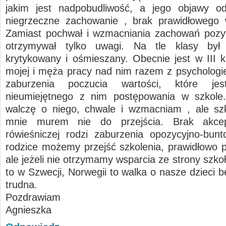
jakim jest nadpobudliwość, a jego objawy od
niegrzeczne zachowanie , brak prawidłowego 
Zamiast pochwał i wzmacniania zachowań pozy
otrzymywał tylko uwagi. Na tle klasy był w
krytykowany i ośmieszany. Obecnie jest w III k
mojej i męża pracy nad nim razem z psychologie
zaburzenia poczucia wartości, które jes
nieumiejętnego z nim postępowania w szkole.
walczę o niego, chwale i wzmacniam , ale szk
mnie murem nie do przejścia. Brak akcep
rówieśniczej rodzi zaburzenia opozycyjno-bun
rodzice możemy przejść szkolenia, prawidłowo 
ale jeżeli nie otrzymamy wsparcia ze strony szkoły
to w Szwecji, Norwegii to walka o nasze dzieci 
trudna.
Pozdrawiam
Agnieszka