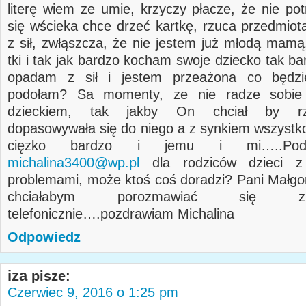
literę wiem ze umie, krzyczy płacze, że nie pot
się wścieka chce drzeć kartkę, rzuca przedmio
z sił, zwłąszcza, że nie jestem już młodą mamą
tki i tak jak bardzo kocham swoje dziecko tak b
opadam z sił i jestem przeażona co będzi
podołam? Sa momenty, ze nie radze sobie
dzieckiem, tak jakby On chciał by rze
dopasowywała się do niego a z synkiem wszystko
cięzko bardzo i jemu i mi…..Pod
michalina3400@wp.pl
dla rodziców dzieci z
problemami, może ktoś coś doradzi? Pani Małgo
chciałabym porozmawiać się 
telefonicznie….pozdrawiam Michalina
Odpowiedz
iza
pisze:
Czerwiec 9, 2016 o 1:25 pm