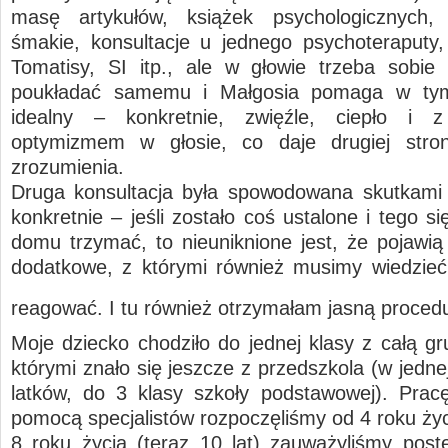
masę artykułów, książek psychologicznych, 
śmakie, konsultacje u jednego psychoteraputy,
Tomatisy, SI itp., ale w głowie trzeba sobie
poukładać samemu i Małgosia pomaga w ty
idealny – konkretnie, zwięźle, ciepło i
optymizmem w głosie, co daje drugiej stron
zrozumienia.
Druga konsultacja była spowodowana skutkami 
konkretnie – jeśli zostało coś ustalone i tego s
domu trzymać, to nieuniknione jest, że pojawią 
dodatkowe, z którymi również musimy wiedzieć 
reagować. I tu również otrzymałam jasną proce
Moje dziecko chodziło do jednej klasy z całą gr
którymi znało się jeszcze z przedszkola (w jedne
latków, do 3 klasy szkoły podstawowej). Pra
pomocą specjalistów rozpoczęliśmy od 4 roku życ
8 roku życia (teraz 10 lat) zauważyliśmy post