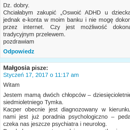
Dz. dobry.
Chciałabym zakupić „Oswoić ADHD u dziec
jednak e-konta w moim banku i nie mogę dokon
przez internet. Czy jest możliwość dokon
tradycyjnym przelewem.
pozdrawiam
Odpowiedz
Małgosia
pisze:
Styczeń 17, 2017 o 11:17 am
Witam
Jestem mamą dwóch chłopców – dziesięcioletni
siedmioletniego Tymka.
Kacper obecnie jest diagnozowany w kierun
nami jest już poradnia psychologiczno – ped
czeka nas jeszcze psychiatra i neurolog.