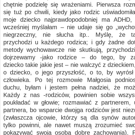
chętnie podzielę się wrażeniami. Pierwsza ro
się tuż po chwili, kiedy jako rodzic uświadomił
moje dziecko najprawdopodobniej ma ADHD, 
wcześniej myślałam – nie udaje się go „wycho
niegrzeczny, nie słucha itp.. Myślę, że 
przychodzi u każdego rodzica; i gdy żadne d
metody wychowawcze nie skutkują, przychodzi
dojrzewamy -jako rodzice – do tego, by z
dziecko takie jakie jest – nie walczyć z dzieckiem
o dziecko, o jego przyszłość, o to, by wyrós
człowieka. Po tej rozmowie Małgosia podnio
duchu, byłam i jestem pełna nadziei, że moż
Każdy z nas -rodziców, powinien sobie wszys
poukładać w głowie; rozmawiać z partnerem, 
partnera, bo wsparcie dwojga rodziców jest niez
(zwłaszcza ojcowie, którzy są dla synów autor
tylko powinni, ale nawet muszą zrozumieć swo
pokazywać swoją osobą dobre zachowania). P