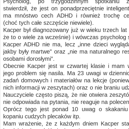
Psycholog, po trzygodzinnym spotkaniu 
stwierdził, że jest on ponadprzeciętnie intelige
ma mnóstwo cech ADHD i również trochę c
(choć tych całe szczęście niewiele).
Kacper był diagnozowany już w wieku trzech lat 
że to o wiele za wcześnie) i wówczas psycholog s
Kacper ADHD nie ma, lecz „inne dzieci wygląd
jakby były martwe” oraz „nie ma naturalnego re
osobami dorosłymi”.
Obecnie Kacper jest w czwartej klasie i mam 
jego problem się nasila. Ma 23 uwagi w dzienni
zadań domowych i materiałów na lekcje (ponie
nich informacji w zeszytach) oraz o nie braniu udzi
Nauczyciele często piszą, że nie otwiera zeszytó
nie odpowiada na pytania, nie reaguje na polecen
Oprócz tego jest ponad 10 uwag o skakaniu 
kopaniu cudzych plecaków itp.
Mam wrażenie, że z każdym dniem Kacper star