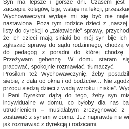
Syn ma lepsze i gorsze dni. Czasem jest
zaczepia kolegów, bije, wstaje na lekcji, przeszk
Wychowawczyni wydaje mi się być nie najle
nastawiona. Poza tym rodzice dzieci z „naszej 
listy do dyrekcji o „załatwienie” sprawy, przycho
że ich dzieci mają siniaki bo mój syn bije ich 
zgłaszać sprawę do sądu rodzinnego, chodzą w
do pedagog z poradni do której chodzę
Przeżywam gehennę. W domu staram si
pracować, spokojnie rozmawiać, tłumaczyć.
Prosiłam też Wychowawczynię, żeby posadził
siebie, z dala od okna i od bodźców… Nie zgodzi
przodu siedzą dzieci z wadą wzroku i niskie”. W
i Pani Dyrektor dążą do tego, żeby syn mia
indywidualne w domu, co byłoby dla nas b
utrudnieniem – musiałabym zrezygnować z 
zostawać z synem w domu. Już naprawdę nie wi
jak rozmawiać z dyrekcją i rodzicami.