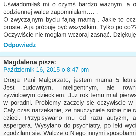
Uświadomiłaś mi o czymś bardzo ważnym, a o
codziennej walce zapomniałam…. .
O zwyczajnym byciu fajną mamą . Jakie to oczy
proste. A ja próbuję być wszystkim. Tylko po co?
Oczywiście nie mogłam wczoraj zasnąć. Dziękuję
Odpowiedz
Magdalena
pisze:
Październik 16, 2015 o 8:47 pm
Droga Pani Malgorzato, jestem mama 5 letnie
Jest cudownym, inteligentnym, ale rown
zywiolowym dzieckiem. Juz rok temu mial pierw
w poradni. Problemy zaczely sie oczywiscie w 
Caly czas narzekanie, ze nauczyciele sobie nie r
dzieci. Przypisywano mu od razu autyzm, a
aspergera. Wysylano do psychiatry, po leki wyci
zgodzilam sie. Walcze o Niego innymi sposobami