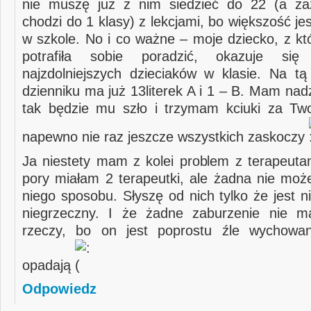
nie muszę już z nim siedzieć do 22 (a z
chodzi do 1 klasy) z lekcjami, bo większość je
w szkole. No i co ważne – moje dziecko, z kt
potrafiła sobie poradzić, okazuje si
najzdolniejszych dzieciaków w klasie. Na tą
dzienniku ma już 13literek A i 1 – B. Mam nadz
tak będzie mu szło i trzymam kciuki za Tw
napewno nie raz jeszcze wszystkich zaskoczy
Ja niestety mam z kolei problem z terapeutam
pory miałam 2 terapeutki, ale żadna nie moż
niego sposobu. Słyszę od nich tylko że jest n
niegrzeczny. I że żadne zaburzenie nie m
rzeczy, bo on jest poprostu źle wychowa
opadają
Odpowiedz