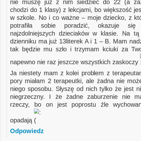
nie muszę już z nim siedzieć do 22 (a z
chodzi do 1 klasy) z lekcjami, bo większość je
w szkole. No i co ważne – moje dziecko, z kt
potrafiła sobie poradzić, okazuje si
najzdolniejszych dzieciaków w klasie. Na tą
dzienniku ma już 13literek A i 1 – B. Mam nadz
tak będzie mu szło i trzymam kciuki za Tw
napewno nie raz jeszcze wszystkich zaskoczy
Ja niestety mam z kolei problem z terapeutam
pory miałam 2 terapeutki, ale żadna nie moż
niego sposobu. Słyszę od nich tylko że jest n
niegrzeczny. I że żadne zaburzenie nie m
rzeczy, bo on jest poprostu źle wychowa
opadają
Odpowiedz