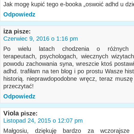
Jak mogę kupić tego e-booka „oswoić adhd u dz
Odpowiedz
iza
pisze:
Czerwiec 9, 2016 o 1:16 pm
Po wielu latach chodzenia o różnych p
terapeutach, psychologach, wiecznych wizytac
powodu zachowania syna, wreszcie ktoś postawi
adhd. trafiłam na ten blog i po prostu Wasze his
historią. nieprawdopodobne wręcz, teraz muszę
przeczytać!
Odpowiedz
Viola
pisze:
Listopad 24, 2015 o 12:07 pm
Małgosiu, dziękuję bardzo za wczorajsze k