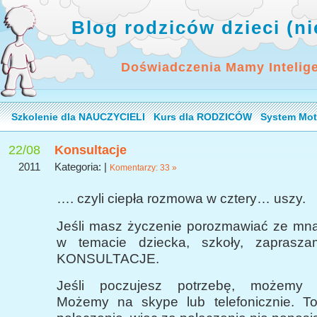
Blog rodziców dzieci (n
Doświadczenia Mamy Intelig
Szkolenie dla NAUCZYCIELI
Kurs dla RODZICÓW
System Mot
22/08
Konsultacje
2011
Kategoria: |
Komentarzy: 33 »
…. czyli ciepła rozmowa w cztery… uszy.
Jeśli masz życzenie porozmawiać ze mną,
w temacie dziecka, szkoły, zapras
KONSULTACJE.
Jeśli poczujesz potrzebę, możemy 
Możemy na skype lub telefonicznie. T