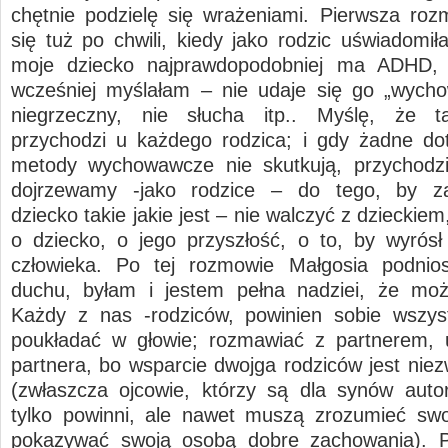
chętnie podzielę się wrażeniami. Pierwsza ro
się tuż po chwili, kiedy jako rodzic uświadomił
moje dziecko najprawdopodobniej ma ADHD, 
wcześniej myślałam – nie udaje się go „wycho
niegrzeczny, nie słucha itp.. Myślę, że 
przychodzi u każdego rodzica; i gdy żadne d
metody wychowawcze nie skutkują, przychodzi
dojrzewamy -jako rodzice – do tego, by z
dziecko takie jakie jest – nie walczyć z dzieckiem
o dziecko, o jego przyszłość, o to, by wyrós
człowieka. Po tej rozmowie Małgosia podnio
duchu, byłam i jestem pełna nadziei, że moż
Każdy z nas -rodziców, powinien sobie wszys
poukładać w głowie; rozmawiać z partnerem, 
partnera, bo wsparcie dwojga rodziców jest niez
(zwłaszcza ojcowie, którzy są dla synów autor
tylko powinni, ale nawet muszą zrozumieć swo
pokazywać swoją osobą dobre zachowania). P