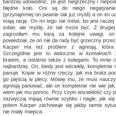
bardziej udowodnić, że jest niegrzeczny i niepos
błędne koło. Oni są do niego negatywnie
(przynajmniej on pewnie tak już myśli) a on im 
mają rację. On mi tego nie mówi, bo jest raczej
sobie, ale myślę, że tak może być. Z drugiej
zagroziłam mu karą za kolejne uwagi, on
powiedział, że on nie da rady być grzeczny przez
Kacper ma też problem z agresją, która 
Szczególnie jest to widoczne w kontaktach
bratem, a ostatnio także z kolegami. To mnie 
najbardziej. On, kiedy jest wściekły, kompletnie
panuje. Kopie w różne rzeczy, jak ma brata pod
go pięścią w plecy. Mówię mu, że musi nauczy
agresją panować, ale on kompletnie nie wie jak,
wiem jak mu pomóc. Przy czym wściekłość czy p
zazwyczaj mijają równie szybko i nagle, jak się
potem Kacper zachowuje się jakby tamte sytu
nie miały miejsca.