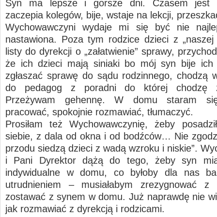
Syn ma lepsze i gorsze dni. Czasem jest
zaczepia kolegów, bije, wstaje na lekcji, przeszk
Wychowawczyni wydaje mi się być nie najle
nastawiona. Poza tym rodzice dzieci z „naszej 
listy do dyrekcji o „załatwienie” sprawy, przycho
że ich dzieci mają siniaki bo mój syn bije ich 
zgłaszać sprawę do sądu rodzinnego, chodzą w
do pedagog z poradni do której chodzę
Przeżywam gehennę. W domu staram si
pracować, spokojnie rozmawiać, tłumaczyć.
Prosiłam też Wychowawczynię, żeby posadził
siebie, z dala od okna i od bodźców… Nie zgodzi
przodu siedzą dzieci z wadą wzroku i niskie”. W
i Pani Dyrektor dążą do tego, żeby syn mia
indywidualne w domu, co byłoby dla nas b
utrudnieniem – musiałabym zrezygnować z 
zostawać z synem w domu. Już naprawdę nie wi
jak rozmawiać z dyrekcją i rodzicami.