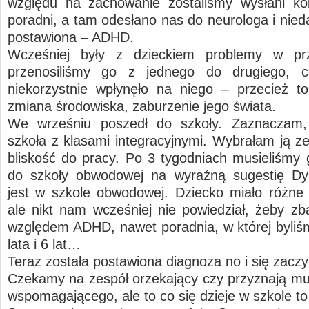
względu na zachowanie zostaliśmy wysłani ko
poradni, a tam odesłano nas do neurologa i nied
postawiona – ADHD.
Wcześniej były z dzieckiem problemy w prz
przenosiliśmy go z jednego do drugiego,
niekorzystnie wpłynęło na niego – przecież to
zmiana środowiska, zaburzenie jego świata.
We wrześniu poszedł do szkoły. Zaznaczam,
szkoła z klasami integracyjnymi. Wybrałam ją z
bliskość do pracy. Po 3 tygodniach musieliśmy 
do szkoły obwodowej na wyraźną sugestię Dyr
jest w szkole obwodowej. Dziecko miało różne
ale nikt nam wcześniej nie powiedział, żeby z
względem ADHD, nawet poradnia, w której byliśm
lata i 6 lat…
Teraz została postawiona diagnoza no i się zac
Czekamy na zespół orzekający czy przyznają mu
wspomagającego, ale to co się dzieje w szkole to