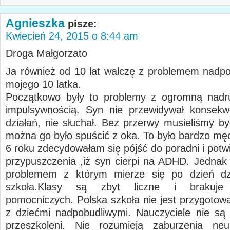
Agnieszka
pisze:
Kwiecień 24, 2015 o 8:44 am
Droga Małgorzato
Ja również od 10 lat walczę z problemem nadpo
mojego 10 latka.
Początkowo były to problemy z ogromną nadru
impulsywnością. Syn nie przewidywał konsekw
działań, nie słuchał. Bez przerwy musieliśmy by
można go było spuścić z oka. To było bardzo mę
6 roku zdecydowałam się pójść do poradni i potw
przypuszczenia ,iż syn cierpi na ADHD. Jedna
problemem z którym mierze się po dzień dzis
szkoła.Klasy są zbyt liczne i brakuje n
pomocniczych. Polska szkoła nie jest przygotow
z dziećmi nadpobudliwymi. Nauczyciele nie są
przeszkoleni. Nie rozumieją zaburzenia neur