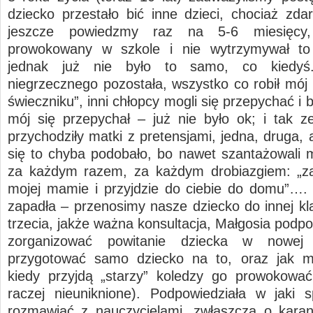
dziecko przestało bić inne dzieci, chociaż zda
jeszcze powiedzmy raz na 5-6 miesięcy,
prowokowany w szkole i nie wytrzymywał to 
jednak już nie było to samo, co kiedyś.
niegrzecznego pozostała, wszystko co robił mój 
świeczniku”, inni chłopcy mogli się przepychać i b
mój się przepychał – już nie było ok; i tak z
przychodziły matki z pretensjami, jedna, druga,
się to chyba podobało, bo nawet szantażowali 
za każdym razem, za każdym drobiazgiem: „z
mojej mamie i przyjdzie do ciebie do domu”….
zapadła – przenosimy nasze dziecko do innej kla
trzecia, jakże ważna konsultacja, Małgosia podpo
zorganizować powitanie dziecka w nowej 
przygotować samo dziecko na to, oraz jak 
kiedy przyjdą „starzy” koledzy go prowokować
raczej nieuniknione). Podpowiedziała w jaki
rozmawiać z nauczycielami, zwłaszcza o karan