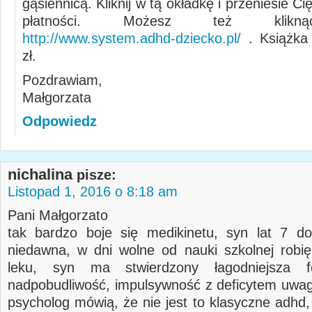
gąsiennicą. Kliknij w tą okładkę i przeniesie C
płatności. Możesz też klikną
http://www.system.adhd-dziecko.pl/
. Książka 
zł.
Pozdrawiam,
Małgorzata
Odpowiedz
nichalina
pisze:
Listopad 1, 2016 o 8:18 am
Pani Małgorzato
tak bardzo boje się medikinetu, syn lat 7 d
niedawna, w dni wolne od nauki szkolnej robi
leku, syn ma stwierdzony łagodniejsza 
nadpobudliwość, impulsywność z deficytem uwagi
psycholog mówią, że nie jest to klasyczne adhd,