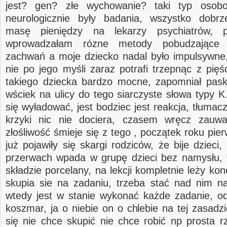
jest? gen? złe wychowanie? taki typ osob
neurologicznie były badania, wszystko dobr
masę pieniędzy na lekarzy psychiatrów, p
wprowadzałam rózne metody pobudzające 
zachwań a moje dziecko nadal było impulsywne,
nie po jego myśli zaraz potrafi trzepnąc z pięś
takiego dziecka bardzo mocne, zapomniał pas
wściek na ulicy do tego siarczyste słowa typ
się wyładować, jest bodziec jest reakcja, tłumac
krzyki nic nie dociera, czasem wręcz zau
złośliwość śmieje się z tego , początek roku pie
już pojawiły się skargi rodziców, że bije dzieci
przerwach wpada w grupę dzieci bez namysłu, t
składzie porcelany, na lekcji kompletnie leży kon
skupia sie na zadaniu, trzeba stać nad nim n
wtedy jest w stanie wykonać każde zadanie, odr
koszmar, ja o niebie on o chlebie na tej zasadzi
się nie chce skupić nie chce robić np prosta r