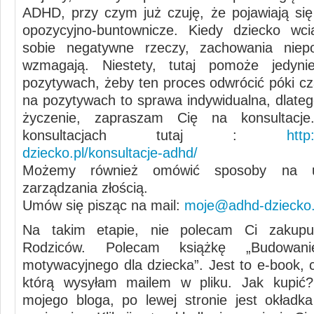
ADHD, przy czym już czuję, że pojawiają si
opozycyjno-buntownicze. Kiedy dziecko wci
sobie negatywne rzeczy, zachowania niep
wzmagają. Niestety, tutaj pomoże jedyn
pozytywach, żeby ten proces odwrócić póki cz
na pozytywach to sprawa indywidualna, dlateg
życzenie, zapraszam Cię na konsultacj
konsultacjach tutaj :
http
dziecko.pl/konsultacje-adhd/
Możemy również omówić sposoby na u
zarządzania złością.
Umów się pisząc na mail:
moje@adhd-dziecko.
Na takim etapie, nie polecam Ci zakup
Rodziców. Polecam książkę „Budowan
motywacyjnego dla dziecka”. Jest to e-book, c
którą wysyłam mailem w pliku. Jak kupić?
mojego bloga, po lewej stronie jest okładk