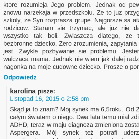
ktore rozumieja Jego problem. Jednak od pe
znowu narzekaja w przedszkolu. Ze to juz przy
szkoly, ze Syn rozprasza grupe. Najgorsze sa at
rodzicow. Staram sie trzymac, ale juz nie d
wszystko tak boli. Zwlaszcza dlatego, ze 
bezbronne dziecko. Zero zrozumienia, zapytania 
jest. Zwykle pozbywanie sie problemu. Jest
walczaca mama. Jednak nie wiem jak dalej radzi
nagonka na moje cudowne dziecko. Prosze o po
Odpowiedz
karolina
pisze:
Listopad 16, 2015 o 2:58 pm
Skąd ja to znam? Mój synek ma 6,5roku. Od 2 
całym światem o niego. Dwa lata temu miał z
ADHD, teraz w maju diagnoza zmieniona zosta
Aspergera. Mój synek też potrafi uderz