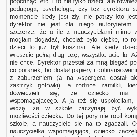
popchnąć, etc. I to nie tylko dzieci, ale równie
pedagoga, psychologa, czy też dyrektora s
momencie kiedy jest zły, nie patrzy kto jes
dyrektor nie jest dla niego autorytetem
szczerze, że o ile z nauczycielami mimo w
mogłam dogadać, chociaż było ciężko, to ro
dzieci to już był koszmar. Ale kiedy dzie
wreszcie pełną diagnozę, wszystko ucichło. A
nie chce. Dyrektor przestał za mną biegać po
co poranek, bo dostał papiery i dofinansowan
z zaburzeniem (a na Aspergera dostał aku
zastrzyk gotówki), a rodzice zamilkli, ki
dowiedzieli się, że dziecko ma na
wspomagającego. A ja też się uspokoiłam, 
widzę, że w szkole zaczynają być wyko
możliwości dziecka. Do tej pory nie robił kom
szkole, a nauczyciele się na to zgadzali. O
nauczycielka wspomagająca, dziecko zaczęł