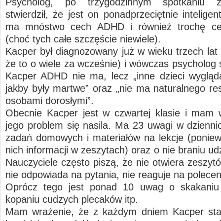
Psycholog, po trzygodzinnym spotkaniu 
stwierdził, że jest on ponadprzeciętnie intelige
ma mnóstwo cech ADHD i również trochę c
(choć tych całe szczęście niewiele).
Kacper był diagnozowany już w wieku trzech lat 
że to o wiele za wcześnie) i wówczas psycholog s
Kacper ADHD nie ma, lecz „inne dzieci wygląd
jakby były martwe” oraz „nie ma naturalnego re
osobami dorosłymi”.
Obecnie Kacper jest w czwartej klasie i mam 
jego problem się nasila. Ma 23 uwagi w dzienni
zadań domowych i materiałów na lekcje (ponie
nich informacji w zeszytach) oraz o nie braniu udzi
Nauczyciele często piszą, że nie otwiera zeszytó
nie odpowiada na pytania, nie reaguje na polecen
Oprócz tego jest ponad 10 uwag o skakaniu 
kopaniu cudzych plecaków itp.
Mam wrażenie, że z każdym dniem Kacper star