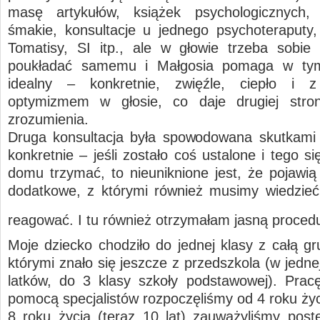
masę artykułów, książek psychologicznych, 
śmakie, konsultacje u jednego psychoteraputy,
Tomatisy, SI itp., ale w głowie trzeba sobie
poukładać samemu i Małgosia pomaga w ty
idealny – konkretnie, zwięźle, ciepło i
optymizmem w głosie, co daje drugiej stron
zrozumienia.
Druga konsultacja była spowodowana skutkami 
konkretnie – jeśli zostało coś ustalone i tego s
domu trzymać, to nieuniknione jest, że pojawią 
dodatkowe, z którymi również musimy wiedzieć 
reagować. I tu również otrzymałam jasną proce
Moje dziecko chodziło do jednej klasy z całą gr
którymi znało się jeszcze z przedszkola (w jedne
latków, do 3 klasy szkoły podstawowej). Pra
pomocą specjalistów rozpoczęliśmy od 4 roku życ
8 roku życia (teraz 10 lat) zauważyliśmy post