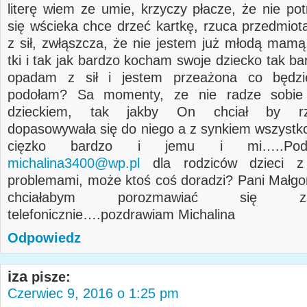
literę wiem ze umie, krzyczy płacze, że nie pot
się wścieka chce drzeć kartkę, rzuca przedmio
z sił, zwłąszcza, że nie jestem już młodą mamą
tki i tak jak bardzo kocham swoje dziecko tak b
opadam z sił i jestem przeażona co będzi
podołam? Sa momenty, ze nie radze sobie
dzieckiem, tak jakby On chciał by rze
dopasowywała się do niego a z synkiem wszystko
cięzko bardzo i jemu i mi…..Pod
michalina3400@wp.pl
dla rodziców dzieci z
problemami, może ktoś coś doradzi? Pani Małgo
chciałabym porozmawiać się 
telefonicznie….pozdrawiam Michalina
Odpowiedz
iza
pisze:
Czerwiec 9, 2016 o 1:25 pm