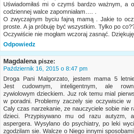
Uświadomiłaś mi o czymś bardzo ważnym, a o
codziennej walce zapomniałam…. .
O zwyczajnym byciu fajną mamą . Jakie to oczy
proste. A ja próbuję być wszystkim. Tylko po co?
Oczywiście nie mogłam wczoraj zasnąć. Dziękuję
Odpowiedz
Magdalena
pisze:
Październik 16, 2015 o 8:47 pm
Droga Pani Malgorzato, jestem mama 5 letnie
Jest cudownym, inteligentnym, ale rown
zywiolowym dzieckiem. Juz rok temu mial pierw
w poradni. Problemy zaczely sie oczywiscie w 
Caly czas narzekanie, ze nauczyciele sobie nie r
dzieci. Przypisywano mu od razu autyzm, a
aspergera. Wysylano do psychiatry, po leki wyci
zgodzilam sie. Walcze o Niego innymi sposobami