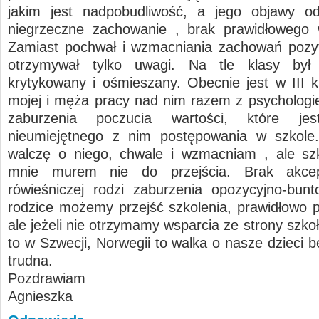
jakim jest nadpobudliwość, a jego objawy od
niegrzeczne zachowanie , brak prawidłowego 
Zamiast pochwał i wzmacniania zachowań pozy
otrzymywał tylko uwagi. Na tle klasy był w
krytykowany i ośmieszany. Obecnie jest w III k
mojej i męża pracy nad nim razem z psychologie
zaburzenia poczucia wartości, które jes
nieumiejętnego z nim postępowania w szkole.
walczę o niego, chwale i wzmacniam , ale szk
mnie murem nie do przejścia. Brak akcep
rówieśniczej rodzi zaburzenia opozycyjno-bun
rodzice możemy przejść szkolenia, prawidłowo 
ale jeżeli nie otrzymamy wsparcia ze strony szkoły
to w Szwecji, Norwegii to walka o nasze dzieci 
trudna.
Pozdrawiam
Agnieszka