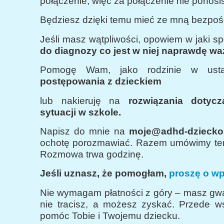
połączenie, więc za połączenie nie ponosi
Będziesz dzięki temu mieć ze mną bezpośr
Jeśli masz wątpliwości, opowiem w jaki s
do diagnozy co jest w niej naprawdę wa
Pomogę Wam, jako rodzinie w ust
postępowania z dzieckiem
lub nakieruję na
rozwiązania dotycz
sytuacji w szkole.
Napisz do mnie na
moje@adhd-dziecko.
ochotę porozmawiać. Razem umówimy te
Rozmowa trwa godzinę.
Jeśli uznasz, że pomogłam,
proszę o wpł
Nie wymagam płatności z góry – masz gwa
nie tracisz, a możesz zyskać. Przede w
pomóc Tobie i Twojemu dziecku.