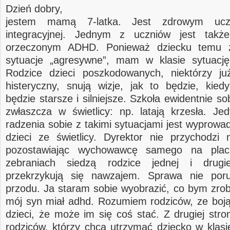
Dzień dobry,
jestem mamą 7-latka. Jest zdrowym ucz
integracyjnej. Jednym z uczniów jest takż
orzeczonym ADHD. Ponieważ dziecku temu z
sytuacje „agresywne”, mam w klasie sytuację
Rodzice dzieci poszkodowanych, niektórzy j
histeryczny, snują wizje, jak to będzie, kied
będzie starsze i silniejsze. Szkoła ewidentnie sob
zwłaszcza w świetlicy: np. latają krzesła. J
radzenia sobie z takimi sytuacjami jest wyprowa
dzieci ze świetlicy. Dyrektor nie przychodzi 
pozostawiając wychowawcę samego na plac
zebraniach siedzą rodzice jednej i drugi
przekrzykują się nawzajem. Sprawa nie por
przodu. Ja staram sobie wyobrazić, co bym zrobi
mój syn miał adhd. Rozumiem rodziców, ze boją
dzieci, że może im się coś stać. Z drugiej str
rodziców, którzy chcą utrzymać dziecko w klasie