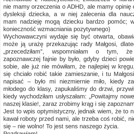
nie mamy orzeczenia o ADHD, ale mamy opinię 
dysleksji dziecka, a w niej zalecenia dla naucz
mam nadzieję mogą dziecku bardzo pomóc; w
konieczność wzmacniania pozytywnego)
Wychowawczyni wydaje się być otwarta, obawi
może ją urażę przekazując rady Małgosi, dlate
„przecedziłam”, wspomniałam o tym, że
zapoznawczej fajnie by było, gdyby dzieci powie
sobie, ale już nie mówiłam, że najlepiej w kręg
się chciało robić takie zamieszanie, i tu Małgo
napisać – było mi niezmiernie miło, kiedy z
młodego do klasy, zapukaliśmy do drzwi, przywit
kiedy wychodziłam usłyszałam: „Powitajmy now
naszej klasie!, zaraz zrobimy krąg i się zapozn
Jest to wpis optymistyczny, jednak wiem, że to n
kawał roboty przed nami, ale trzeba coś robić, 
się – nie wolno! To jest sens naszego życia.
Pozdrawiam!