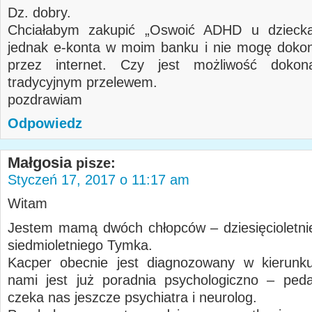
Dz. dobry.
Chciałabym zakupić „Oswoić ADHD u dziec
jednak e-konta w moim banku i nie mogę dokon
przez internet. Czy jest możliwość dokon
tradycyjnym przelewem.
pozdrawiam
Odpowiedz
Małgosia
pisze:
Styczeń 17, 2017 o 11:17 am
Witam
Jestem mamą dwóch chłopców – dziesięcioletni
siedmioletniego Tymka.
Kacper obecnie jest diagnozowany w kierun
nami jest już poradnia psychologiczno – ped
czeka nas jeszcze psychiatra i neurolog.