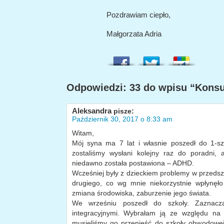
Pozdrawiam ciepło,
Małgorzata Adria
Odpowiedzi: 33 do wpisu “Konsu
Aleksandra
pisze:
Październik 30, 2017 o 8:33 am
Witam,
Mój syna ma 7 lat i własnie poszedł do 1-s
zostaliśmy wysłani kolejny raz do poradni,
niedawno została postawiona – ADHD.
Wcześniej były z dzieckiem problemy w przedsz
drugiego, co wg mnie niekorzystnie wpłynęło
zmiana środowiska, zaburzenie jego świata.
We wrześniu poszedł do szkoły. Zaznacz
integracyjnymi. Wybrałam ją ze względu na 
musieliśmy go przenieść do szkoły obwodowej