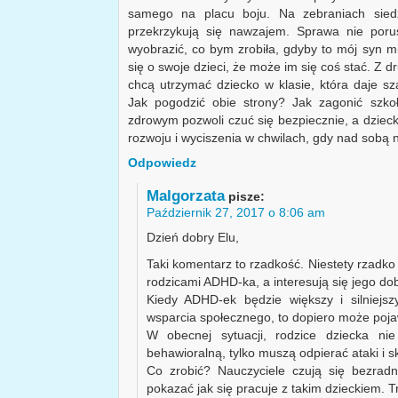
samego na placu boju. Na zebraniach siedzą
przekrzykują się nawzajem. Sprawa nie poru
wyobrazić, co bym zrobiła, gdyby to mój syn m
się o swoje dzieci, że może im się coś stać. Z d
chcą utrzymać dziecko w klasie, która daje s
Jak pogodzić obie strony? Jak zagonić szko
zdrowym pozwoli czuć się bezpiecznie, a dzieck
rozwoju i wyciszenia w chwilach, gdy nad sobą 
Odpowiedz
Malgorzata
pisze:
Październik 27, 2017 o 8:06 am
Dzień dobry Elu,
Taki komentarz to rzadkość. Niestety rzadko
rodzicami ADHD-ka, a interesują się jego dob
Kiedy ADHD-ek będzie większy i silniejs
wsparcia społecznego, to dopiero może poja
W obecnej sytuacji, rodzice dziecka nie
behawioralną, tylko muszą odpierać ataki i s
Co zrobić? Nauczyciele czują się bezrad
pokazać jak się pracuje z takim dzieckiem. T