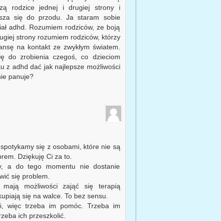
 rodzice jednej i drugiej strony i
sza się do przodu. Ja staram sobie
iał adhd. Rozumiem rodziców, ze boją
rugiej strony rozumiem rodziców, którzy
zansę na kontakt ze zwykłym światem.
łę do zrobienia czegoś, co dzieciom
u z adhd dać jak najlepsze możliwości
nie panuje?
 spotykamy się z osobami, które nie są
rem. Dziękuję Ci za to.
zy, a do tego momentu nie dostanie
wić się problem.
 mają możliwości zająć się terapią
kupiają się na walce. To bez sensu.
ni, więc trzeba im pomóc. Trzeba im
rzeba ich przeszkolić.