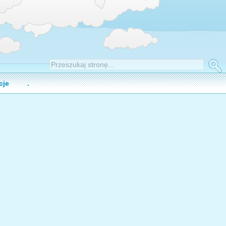
cje
.