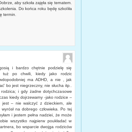
 Dobrze, aby szkoła zajęła się tematem.
zkolenia. Do końca roku będę szkoliła
ę termin.
sią i bardzo chętnie podzielę się
tuż po chwili, kiedy jako rodzic
awdopodobniej ma ADHD, a nie , jak
’ bo jest niegrzeczny, nie słucha itp..
 rodzica; i gdy żadne dotychczasowe
zas kiedy dojrzewamy -jako rodzice –
 jest – nie walczyć z dzieckiem, ale
y wyrósł na dobrego człowieka. Po tej
yłam i jestem pełna nadziei, że może
sobie wszystko najpierw poukładać w
artnera, bo wsparcie dwojga rodziców