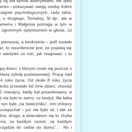
zy są dla synów autorytetami, nie tylko
iecko i pokazywać swoją osobą dobre
siążek psychologicznych, rady takie,
 u drugiego, Tomatisy, SI itp., ale w
 samemu i Małgosia pomaga w tym w
i z ogromnym optymizmem w głosie, co
erwszej, a konkretnie – jeśli zostało
, to nieuniknione jest, że pojawią się
wiedzieć co roić, jak reagować. I tu
pą dzieci, z którymi znało się jeszcze z
 klasy szkoły podstawowej). Pracę nad
4 roku życia. Od około 8 roku życia
ecko przestało bić inne dzieci, chociaż
6 miesięcy, kiedy był prowokowany w
ż nie było to samo, co kiedyś. Ale łatka
syn było „na świeczniku”, inni chłopcy
przepychał – już nie było ok; i tak ze
edna, druga, a dzieciakom się to chyba
syna, za każdym razem, za każdym
rzyjdzie do ciebie do domu”…. No i