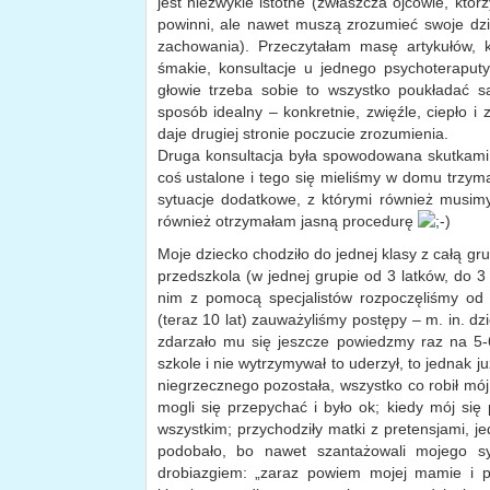
jest niezwykle istotne (zwłaszcza ojcowie, któr
powinni, ale nawet muszą zrozumieć swoje dz
zachowania). Przeczytałam masę artykułów, k
śmakie, konsultacje u jednego psychoteraputy,
głowie trzeba sobie to wszystko poukładać
sposób idealny – konkretnie, zwięźle, ciepło 
daje drugiej stronie poczucie zrozumienia.
Druga konsultacja była spowodowana skutkami pi
coś ustalone i tego się mieliśmy w domu trzymać
sytuacje dodatkowe, z którymi również musimy 
również otrzymałam jasną procedurę
Moje dziecko chodziło do jednej klasy z całą gru
przedszkola (w jednej grupie od 3 latków, do 3
nim z pomocą specjalistów rozpoczęliśmy od 
(teraz 10 lat) zauważyliśmy postępy – m. in. dzi
zdarzało mu się jeszcze powiedzmy raz na 5-
szkole i nie wytrzymywał to uderzył, to jednak ju
niegrzecznego pozostała, wszystko co robił mój 
mogli się przepychać i było ok; kiedy mój się 
wszystkim; przychodziły matki z pretensjami, j
podobało, bo nawet szantażowali mojego 
drobiazgiem: „zaraz powiem mojej mamie i p