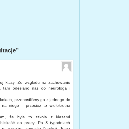
ltacje”
zej klasy. Ze względu na zachowanie
 a tam odesłano nas do neurologa i
kolach, przenosiliśmy go z jednego do
 na niego – przecież to wielokrotna
am, że była to szkoła z klasami
bliskość do pracy. Po 3 tygodniach
 na wyraźną sugestię Dyrekcji. Teraz