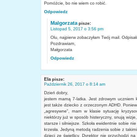
Pomóżcie, bo nie wiem co robić.
Odpowiedz
Malgorzata
pisze:
Listopad 5, 2017 o 3:56 pm
Olu, najpierw zobaczyłam Twój mail. Odpisał
Pozdrawiam,
Małgorzata
Odpowiedz
Ela
pisze:
Październik 26, 2017 o 8:14 am
Dzień dobry,
jestem mamą 7-latka. Jest zdrowym uczniem k
jest także dziecko z orzeczonym ADHD. Poniewa
„agresywne”, mam w klasie sytuację kryzyso
niektórzy już w sposób histeryczny, snują wizje,
starsze i silniejsze. Szkoła ewidentnie sobie nie 
krzesła. Jedyną metodą radzenia sobie z takimi
dzieci ze świetlicy. Dyrektor nie przychodzi 