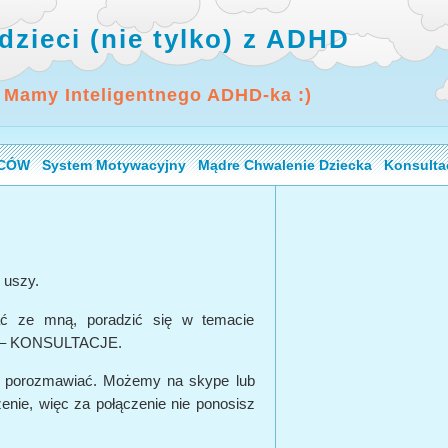
dzieci (nie tylko) z ADHD
 Mamy Inteligentnego ADHD-ka :)
ICÓW
System Motywacyjny
Mądre Chwalenie Dziecka
Konsulta
… uszy.
ać ze mną, poradzić się w temacie
na – KONSULTACJE.
y porozmawiać. Możemy na skype lub
zenie, więc za połączenie nie ponosisz