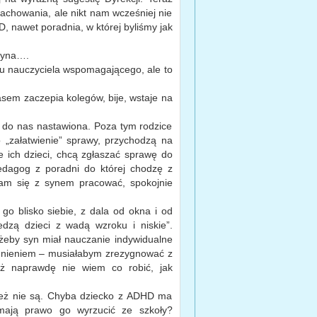
achowania, ale nikt nam wcześniej nie
 nawet poradnia, w której byliśmy jak
czyna….
u nauczyciela wspomagającego, ale to
asem zaczepia kolegów, bije, wstaje na
 do nas nastawiona. Poza tym rodzice
 o „załatwienie” sprawy, przychodzą na
je ich dzieci, chcą zgłaszać sprawę do
edagog z poradni do której chodzę z
 się z synem pracować, spokojnie
o blisko siebie, z dala od okna i od
dzą dzieci z wadą wzroku i niskie”.
żeby syn miał nauczanie indywidualne
dnieniem – musiałabym zrezygnować z
 naprawdę nie wiem co robić, jak
i też nie są. Chyba dziecko z ADHD ma
ają prawo go wyrzucić ze szkoły?