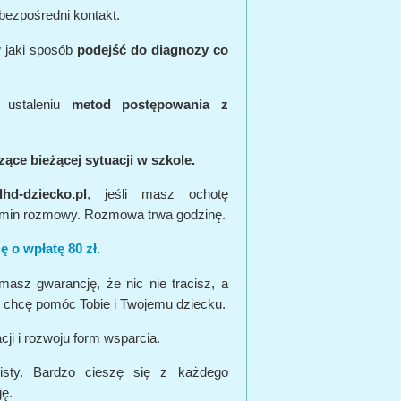
bezpośredni kontakt.
 jaki sposób
podejść do diagnozy co
 ustaleniu
metod postępowania z
ące bieżącej sytuacji w szkole.
hd-dziecko.pl
, jeśli masz ochotę
min rozmowy. Rozmowa trwa godzinę.
ę o wpłatę 80 zł.
asz gwarancję, że nic nie tracisz, a
chcę pomóc Tobie i Twojemu dziecku.
ji i rozwoju form wsparcia.
listy. Bardzo cieszę się z każdego
ję.