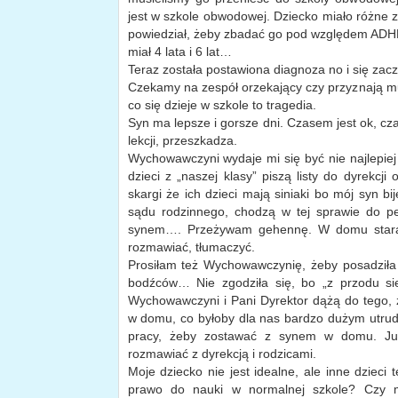
jest w szkole obwodowej. Dziecko miało różne z
powiedział, żeby zbadać go pod względem ADHD,
miał 4 lata i 6 lat…
Teraz została postawiona diagnoza no i się za
Czekamy na zespół orzekający czy przyznają m
co się dzieje w szkole to tragedia.
Syn ma lepsze i gorsze dni. Czasem jest ok, cz
lekcji, przeszkadza.
Wychowawczyni wydaje mi się być nie najlepiej
dzieci z „naszej klasy” piszą listy do dyrekcji
skargi że ich dzieci mają siniaki bo mój syn bi
sądu rodzinnego, chodzą w tej sprawie do p
synem…. Przeżywam gehennę. W domu staram
rozmawiać, tłumaczyć.
Prosiłam też Wychowawczynię, żeby posadziła g
bodźców… Nie zgodziła się, bo „z przodu sie
Wychowawczyni i Pani Dyrektor dążą do tego, 
w domu, co byłoby dla nas bardzo dużym utru
pracy, żeby zostawać z synem w domu. Już
rozmawiać z dyrekcją i rodzicami.
Moje dziecko nie jest idealne, ale inne dziec
prawo do nauki w normalnej szkole? Czy m