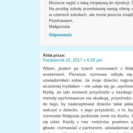
Możecie wyjść z taką inicjatywą do dyrekcji.
Na prośbę szkoły przedstawię swoją ofertę s
w czterech szkołach, ale może jeszcze znajd
Pozdrawiam,
Małgorzata
Odpowiedz
Ania
pisze:
Październik 10, 2017 o 6:29 pm
Witam, jestem po trzech rozmowach z Małgo
wrażeniami. Pierwsza rozmowa odbyła się 
uświadomiłam sobie, że moje dziecko najpr
wcześniej myślałam – nie udaje się go „wychować
Myślę, że taki moment przychodzi u każdego
metody wychowawcze nie skutkują, przychodzi c
do tego, by zaakceptować dziecko takie jakie
walczyć o dziecko, o jego przyszłość, o to, b
rozmowie Małgosia podniosła mnie na duchu, b
się udać. Każdy z nas -rodziców, powinien 
głowie; rozmawiać z partnerem, uświadamiać p