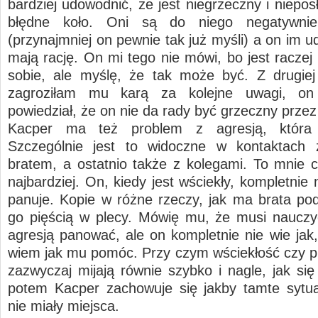
bardziej udowodnić, że jest niegrzeczny i niepos
błędne koło. Oni są do niego negatywnie
(przynajmniej on pewnie tak już myśli) a on im 
mają rację. On mi tego nie mówi, bo jest raczej
sobie, ale myślę, że tak może być. Z drugiej
zagroziłam mu karą za kolejne uwagi, on
powiedział, że on nie da rady być grzeczny przez
Kacper ma też problem z agresją, która 
Szczególnie jest to widoczne w kontaktach
bratem, a ostatnio także z kolegami. To mnie 
najbardziej. On, kiedy jest wściekły, kompletnie
panuje. Kopie w różne rzeczy, jak ma brata pod
go pięścią w plecy. Mówię mu, że musi nauczy
agresją panować, ale on kompletnie nie wie jak,
wiem jak mu pomóc. Przy czym wściekłość czy p
zazwyczaj mijają równie szybko i nagle, jak się
potem Kacper zachowuje się jakby tamte sytu
nie miały miejsca.