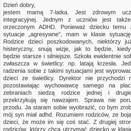
Dzień dobry,
jestem mamą 7-latka. Jest zdrowym ucz
integracyjnej. Jednym z uczniów jest takż
orzeczonym ADHD. Ponieważ dziecku temu z
sytuacje „agresywne”, mam w klasie sytuację
Rodzice dzieci poszkodowanych, niektórzy j
histeryczny, snują wizje, jak to będzie, kied
będzie starsze i silniejsze. Szkoła ewidentnie sob
zwłaszcza w świetlicy: np. latają krzesła. J
radzenia sobie z takimi sytuacjami jest wyprowa
dzieci ze świetlicy. Dyrektor nie przychodzi 
pozostawiając wychowawcę samego na plac
zebraniach siedzą rodzice jednej i drugi
przekrzykują się nawzajem. Sprawa nie por
przodu. Ja staram sobie wyobrazić, co bym zrobi
mój syn miał adhd. Rozumiem rodziców, ze boją
dzieci, że może im się coś stać. Z drugiej str
rodziców, którzy chcą utrzymać dziecko w klasie