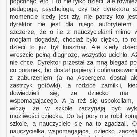
popchnąć, etc. I to nie tylko dzieci, ale równie
pedagoga, psychologa, czy też dyrektora s
momencie kiedy jest zły, nie patrzy kto jes
dyrektor nie jest dla niego autorytetem
szczerze, że o ile z nauczycielami mimo w
mogłam dogadać, chociaż było ciężko, to ro
dzieci to już był koszmar. Ale kiedy dzie
wreszcie pełną diagnozę, wszystko ucichło. A
nie chce. Dyrektor przestał za mną biegać po
co poranek, bo dostał papiery i dofinansowan
z zaburzeniem (a na Aspergera dostał aku
zastrzyk gotówki), a rodzice zamilkli, ki
dowiedzieli się, że dziecko ma na
wspomagającego. A ja też się uspokoiłam, 
widzę, że w szkole zaczynają być wyko
możliwości dziecka. Do tej pory nie robił kom
szkole, a nauczyciele się na to zgadzali. O
nauczycielka wspomagająca, dziecko zaczęł