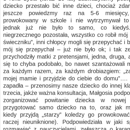
dziecko przestało bić inne dzieci, chociaż zda
jeszcze powiedzmy raz na 5-6 miesięcy,
prowokowany w szkole i nie wytrzymywał to 
jednak już nie było to samo, co kiedyś.
niegrzecznego pozostała, wszystko co robił mój 
świeczniku”, inni chłopcy mogli się przepychać i b
mój się przepychał – już nie było ok; i tak z
przychodziły matki z pretensjami, jedna, druga,
się to chyba podobało, bo nawet szantażowali 
za każdym razem, za każdym drobiazgiem: „z
mojej mamie i przyjdzie do ciebie do domu”….
zapadła – przenosimy nasze dziecko do innej kla
trzecia, jakże ważna konsultacja, Małgosia podpo
zorganizować powitanie dziecka w nowej 
przygotować samo dziecko na to, oraz jak 
kiedy przyjdą „starzy” koledzy go prowokować
raczej nieuniknione). Podpowiedziała w jaki
rozmawiać z nauczycielami, zwłaszcza o karan