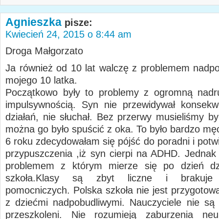
Agnieszka
pisze:
Kwiecień 24, 2015 o 8:44 am
Droga Małgorzato
Ja również od 10 lat walczę z problemem nadpo
mojego 10 latka.
Początkowo były to problemy z ogromną nadru
impulsywnością. Syn nie przewidywał konsekw
działań, nie słuchał. Bez przerwy musieliśmy by
można go było spuścić z oka. To było bardzo mę
6 roku zdecydowałam się pójść do poradni i potw
przypuszczenia ,iż syn cierpi na ADHD. Jedna
problemem z którym mierze się po dzień dzis
szkoła.Klasy są zbyt liczne i brakuje n
pomocniczych. Polska szkoła nie jest przygotow
z dziećmi nadpobudliwymi. Nauczyciele nie są
przeszkoleni. Nie rozumieją zaburzenia neur