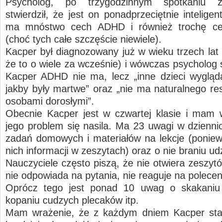
Psycholog, po trzygodzinnym spotkaniu 
stwierdził, że jest on ponadprzeciętnie intelige
ma mnóstwo cech ADHD i również trochę c
(choć tych całe szczęście niewiele).
Kacper był diagnozowany już w wieku trzech lat 
że to o wiele za wcześnie) i wówczas psycholog s
Kacper ADHD nie ma, lecz „inne dzieci wygląd
jakby były martwe” oraz „nie ma naturalnego re
osobami dorosłymi”.
Obecnie Kacper jest w czwartej klasie i mam 
jego problem się nasila. Ma 23 uwagi w dzienni
zadań domowych i materiałów na lekcje (ponie
nich informacji w zeszytach) oraz o nie braniu udzi
Nauczyciele często piszą, że nie otwiera zeszytó
nie odpowiada na pytania, nie reaguje na polecen
Oprócz tego jest ponad 10 uwag o skakaniu 
kopaniu cudzych plecaków itp.
Mam wrażenie, że z każdym dniem Kacper star