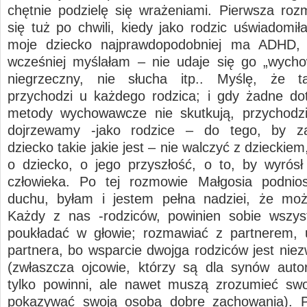
chętnie podzielę się wrażeniami. Pierwsza ro
się tuż po chwili, kiedy jako rodzic uświadomił
moje dziecko najprawdopodobniej ma ADHD, 
wcześniej myślałam – nie udaje się go „wycho
niegrzeczny, nie słucha itp.. Myślę, że 
przychodzi u każdego rodzica; i gdy żadne d
metody wychowawcze nie skutkują, przychodzi
dojrzewamy -jako rodzice – do tego, by z
dziecko takie jakie jest – nie walczyć z dzieckiem
o dziecko, o jego przyszłość, o to, by wyrós
człowieka. Po tej rozmowie Małgosia podnio
duchu, byłam i jestem pełna nadziei, że moż
Każdy z nas -rodziców, powinien sobie wszys
poukładać w głowie; rozmawiać z partnerem, 
partnera, bo wsparcie dwojga rodziców jest niez
(zwłaszcza ojcowie, którzy są dla synów autor
tylko powinni, ale nawet muszą zrozumieć swo
pokazywać swoją osobą dobre zachowania). P