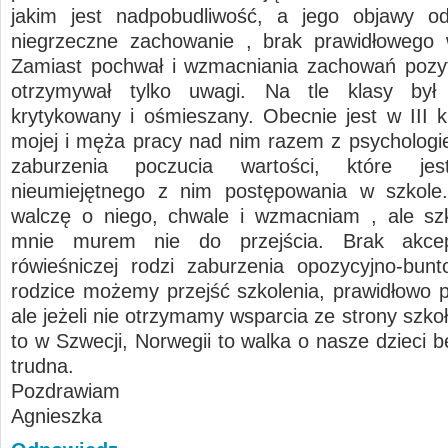
jakim jest nadpobudliwość, a jego objawy od
niegrzeczne zachowanie , brak prawidłowego 
Zamiast pochwał i wzmacniania zachowań pozy
otrzymywał tylko uwagi. Na tle klasy był w
krytykowany i ośmieszany. Obecnie jest w III k
mojej i męża pracy nad nim razem z psychologie
zaburzenia poczucia wartości, które jes
nieumiejętnego z nim postępowania w szkole.
walczę o niego, chwale i wzmacniam , ale szk
mnie murem nie do przejścia. Brak akcep
rówieśniczej rodzi zaburzenia opozycyjno-bun
rodzice możemy przejść szkolenia, prawidłowo 
ale jeżeli nie otrzymamy wsparcia ze strony szkoły
to w Szwecji, Norwegii to walka o nasze dzieci 
trudna.
Pozdrawiam
Agnieszka