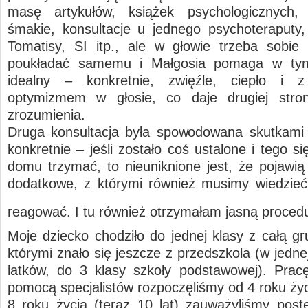
masę artykułów, książek psychologicznych, 
śmakie, konsultacje u jednego psychoteraputy,
Tomatisy, SI itp., ale w głowie trzeba sobie
poukładać samemu i Małgosia pomaga w ty
idealny – konkretnie, zwięźle, ciepło i
optymizmem w głosie, co daje drugiej stron
zrozumienia.
Druga konsultacja była spowodowana skutkami 
konkretnie – jeśli zostało coś ustalone i tego s
domu trzymać, to nieuniknione jest, że pojawią 
dodatkowe, z którymi również musimy wiedzieć 
reagować. I tu również otrzymałam jasną proce
Moje dziecko chodziło do jednej klasy z całą gr
którymi znało się jeszcze z przedszkola (w jedne
latków, do 3 klasy szkoły podstawowej). Pra
pomocą specjalistów rozpoczęliśmy od 4 roku życ
8 roku życia (teraz 10 lat) zauważyliśmy post