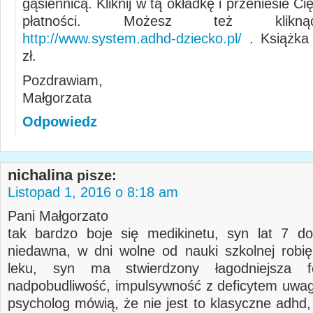
gąsiennicą. Kliknij w tą okładkę i przeniesie C
płatności. Możesz też klikną
http://www.system.adhd-dziecko.pl/
. Książka 
zł.
Pozdrawiam,
Małgorzata
Odpowiedz
nichalina
pisze:
Listopad 1, 2016 o 8:18 am
Pani Małgorzato
tak bardzo boje się medikinetu, syn lat 7 d
niedawna, w dni wolne od nauki szkolnej robi
leku, syn ma stwierdzony łagodniejsza 
nadpobudliwość, impulsywność z deficytem uwagi
psycholog mówią, że nie jest to klasyczne adhd,