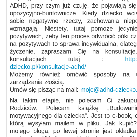
ADHD, przy czym już czuję, że pojawiają si
opozycyjno-buntownicze. Kiedy dziecko wci
sobie negatywne rzeczy, zachowania niep
wzmagają. Niestety, tutaj pomoże jedyn
pozytywach, żeby ten proces odwrócić póki cz
na pozytywach to sprawa indywidualna, dlateg
życzenie, zapraszam Cię na konsultacj
konsultacjach tutaj :
http
dziecko.pl/konsultacje-adhd/
Możemy również omówić sposoby na u
zarządzania złością.
Umów się pisząc na mail:
moje@adhd-dziecko.
Na takim etapie, nie polecam Ci zakup
Rodziców. Polecam książkę „Budowan
motywacyjnego dla dziecka”. Jest to e-book, c
którą wysyłam mailem w pliku. Jak kupić?
mojego bloga, po lewej stronie jest okładk