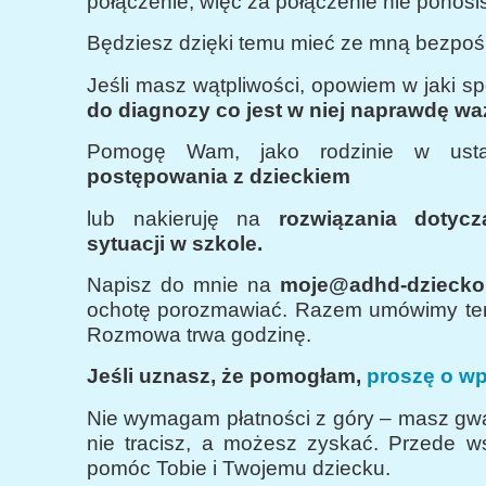
połączenie, więc za połączenie nie ponosi
Będziesz dzięki temu mieć ze mną bezpośr
Jeśli masz wątpliwości, opowiem w jaki s
do diagnozy co jest w niej naprawdę wa
Pomogę Wam, jako rodzinie w ust
postępowania z dzieckiem
lub nakieruję na
rozwiązania dotycz
sytuacji w szkole.
Napisz do mnie na
moje@adhd-dziecko.
ochotę porozmawiać. Razem umówimy te
Rozmowa trwa godzinę.
Jeśli uznasz, że pomogłam,
proszę o wpł
Nie wymagam płatności z góry – masz gwa
nie tracisz, a możesz zyskać. Przede w
pomóc Tobie i Twojemu dziecku.