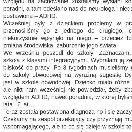
względu na zachowanie zostaliśmy wysłani ko
poradni, a tam odesłano nas do neurologa i nied
postawiona – ADHD.
Wcześniej były z dzieckiem problemy w prz
przenosiliśmy go z jednego do drugiego,
niekorzystnie wpłynęło na niego – przecież to
zmiana środowiska, zaburzenie jego świata.
We wrześniu poszedł do szkoły. Zaznaczam,
szkoła z klasami integracyjnymi. Wybrałam ją z
bliskość do pracy. Po 3 tygodniach musieliśmy 
do szkoły obwodowej na wyraźną sugestię Dyr
jest w szkole obwodowej. Dziecko miało różne
ale nikt nam wcześniej nie powiedział, żeby z
względem ADHD, nawet poradnia, w której byliśm
lata i 6 lat…
Teraz została postawiona diagnoza no i się zac
Czekamy na zespół orzekający czy przyznają mu
wspomagającego, ale to co się dzieje w szkole to