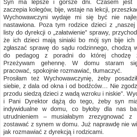
Syn ma lepsze i gorsze dni. Czasem jest
zaczepia kolegów, bije, wstaje na lekcji, przeszk
Wychowawczyni wydaje mi się być nie najle
nastawiona. Poza tym rodzice dzieci z „naszej 
listy do dyrekcji o „załatwienie” sprawy, przycho
że ich dzieci mają siniaki bo mój syn bije ich 
zgłaszać sprawę do sądu rodzinnego, chodzą w
do pedagog z poradni do której chodzę
Przeżywam gehennę. W domu staram si
pracować, spokojnie rozmawiać, tłumaczyć.
Prosiłam też Wychowawczynię, żeby posadził
siebie, z dala od okna i od bodźców… Nie zgodzi
przodu siedzą dzieci z wadą wzroku i niskie”. W
i Pani Dyrektor dążą do tego, żeby syn mia
indywidualne w domu, co byłoby dla nas b
utrudnieniem – musiałabym zrezygnować z 
zostawać z synem w domu. Już naprawdę nie wi
jak rozmawiać z dyrekcją i rodzicami.