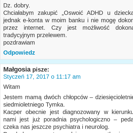
Dz. dobry.
Chciałabym zakupić „Oswoić ADHD u dziec
jednak e-konta w moim banku i nie mogę dokon
przez internet. Czy jest możliwość dokon
tradycyjnym przelewem.
pozdrawiam
Odpowiedz
Małgosia
pisze:
Styczeń 17, 2017 o 11:17 am
Witam
Jestem mamą dwóch chłopców – dziesięcioletni
siedmioletniego Tymka.
Kacper obecnie jest diagnozowany w kierun
nami jest już poradnia psychologiczno – ped
czeka nas jeszcze psychiatra i neurolog.