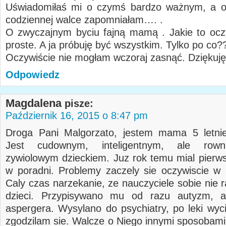
Uświadomiłaś mi o czymś bardzo ważnym, a o
codziennej walce zapomniałam…. .
O zwyczajnym byciu fajną mamą . Jakie to oczy
proste. A ja próbuję być wszystkim. Tylko po co?
Oczywiście nie mogłam wczoraj zasnąć. Dziękuję
Odpowiedz
Magdalena
pisze:
Październik 16, 2015 o 8:47 pm
Droga Pani Malgorzato, jestem mama 5 letnie
Jest cudownym, inteligentnym, ale rown
zywiolowym dzieckiem. Juz rok temu mial pierw
w poradni. Problemy zaczely sie oczywiscie w 
Caly czas narzekanie, ze nauczyciele sobie nie r
dzieci. Przypisywano mu od razu autyzm, a
aspergera. Wysylano do psychiatry, po leki wyci
zgodzilam sie. Walcze o Niego innymi sposobami