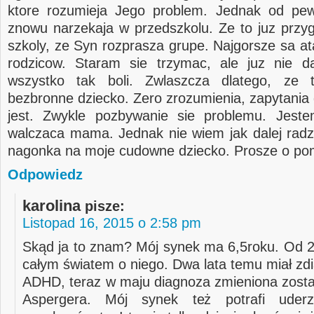
ktore rozumieja Jego problem. Jednak od pe
znowu narzekaja w przedszkolu. Ze to juz przy
szkoly, ze Syn rozprasza grupe. Najgorsze sa at
rodzicow. Staram sie trzymac, ale juz nie d
wszystko tak boli. Zwlaszcza dlatego, ze 
bezbronne dziecko. Zero zrozumienia, zapytania 
jest. Zwykle pozbywanie sie problemu. Jest
walczaca mama. Jednak nie wiem jak dalej radzi
nagonka na moje cudowne dziecko. Prosze o po
Odpowiedz
karolina
pisze:
Listopad 16, 2015 o 2:58 pm
Skąd ja to znam? Mój synek ma 6,5roku. Od 2 
całym światem o niego. Dwa lata temu miał z
ADHD, teraz w maju diagnoza zmieniona zosta
Aspergera. Mój synek też potrafi uderz