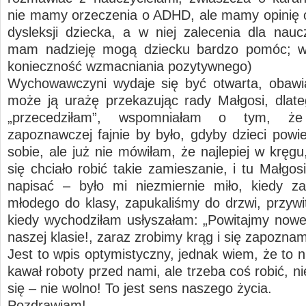
nie mamy orzeczenia o ADHD, ale mamy opinię 
dysleksji dziecka, a w niej zalecenia dla naucz
mam nadzieję mogą dziecku bardzo pomóc; w
konieczność wzmacniania pozytywnego)
Wychowawczyni wydaje się być otwarta, obawi
może ją urażę przekazując rady Małgosi, dlate
„przecedziłam”, wspomniałam o tym, że
zapoznawczej fajnie by było, gdyby dzieci powie
sobie, ale już nie mówiłam, że najlepiej w kręg
się chciało robić takie zamieszanie, i tu Małgo
napisać – było mi niezmiernie miło, kiedy z
młodego do klasy, zapukaliśmy do drzwi, przywit
kiedy wychodziłam usłyszałam: „Powitajmy now
naszej klasie!, zaraz zrobimy krąg i się zapozn
Jest to wpis optymistyczny, jednak wiem, że to n
kawał roboty przed nami, ale trzeba coś robić, 
się – nie wolno! To jest sens naszego życia.
Pozdrawiam!