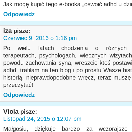
Jak mogę kupić tego e-booka „oswoić adhd u dz
Odpowiedz
iza
pisze:
Czerwiec 9, 2016 o 1:16 pm
Po wielu latach chodzenia o różnych p
terapeutach, psychologach, wiecznych wizytac
powodu zachowania syna, wreszcie ktoś postawi
adhd. trafiłam na ten blog i po prostu Wasze his
historią. nieprawdopodobne wręcz, teraz muszę
przeczytać!
Odpowiedz
Viola
pisze:
Listopad 24, 2015 o 12:07 pm
Małgosiu, dziękuję bardzo za wczorajsze k