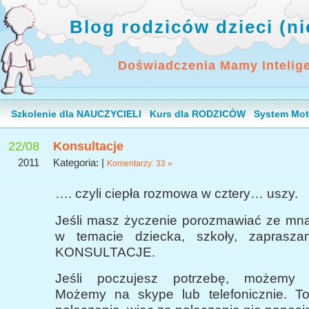
Blog rodziców dzieci (n
Doświadczenia Mamy Intelig
Szkolenie dla NAUCZYCIELI
Kurs dla RODZICÓW
System Mot
22/08
Konsultacje
2011
Kategoria: |
Komentarzy: 33 »
…. czyli ciepła rozmowa w cztery… uszy.
Jeśli masz życzenie porozmawiać ze mną,
w temacie dziecka, szkoły, zapras
KONSULTACJE.
Jeśli poczujesz potrzebę, możemy 
Możemy na skype lub telefonicznie. T