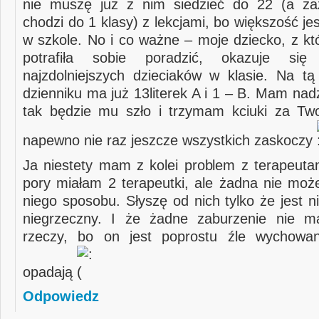
nie muszę już z nim siedzieć do 22 (a z
chodzi do 1 klasy) z lekcjami, bo większość je
w szkole. No i co ważne – moje dziecko, z kt
potrafiła sobie poradzić, okazuje si
najzdolniejszych dzieciaków w klasie. Na tą
dzienniku ma już 13literek A i 1 – B. Mam nadz
tak będzie mu szło i trzymam kciuki za Tw
napewno nie raz jeszcze wszystkich zaskoczy
Ja niestety mam z kolei problem z terapeutam
pory miałam 2 terapeutki, ale żadna nie moż
niego sposobu. Słyszę od nich tylko że jest n
niegrzeczny. I że żadne zaburzenie nie m
rzeczy, bo on jest poprostu źle wychowa
opadają
Odpowiedz