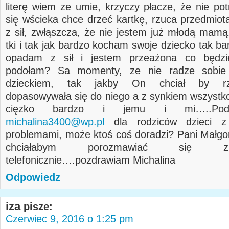
literę wiem ze umie, krzyczy płacze, że nie pot
się wścieka chce drzeć kartkę, rzuca przedmio
z sił, zwłąszcza, że nie jestem już młodą mamą
tki i tak jak bardzo kocham swoje dziecko tak b
opadam z sił i jestem przeażona co będzi
podołam? Sa momenty, ze nie radze sobie
dzieckiem, tak jakby On chciał by rze
dopasowywała się do niego a z synkiem wszystko
cięzko bardzo i jemu i mi…..Pod
michalina3400@wp.pl
dla rodziców dzieci z
problemami, może ktoś coś doradzi? Pani Małgo
chciałabym porozmawiać się 
telefonicznie….pozdrawiam Michalina
Odpowiedz
iza
pisze:
Czerwiec 9, 2016 o 1:25 pm