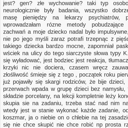
jest? gen? złe wychowanie? taki typ osob
neurologicznie były badania, wszystko dobr
masę pieniędzy na lekarzy psychiatrów, p
wprowadzałam rózne metody pobudzające 
zachwań a moje dziecko nadal było impulsywne,
nie po jego myśli zaraz potrafi trzepnąc z pięś
takiego dziecka bardzo mocne, zapomniał pas
wściek na ulicy do tego siarczyste słowa typ
się wyładować, jest bodziec jest reakcja, tłumac
krzyki nic nie dociera, czasem wręcz zau
złośliwość śmieje się z tego , początek roku pie
już pojawiły się skargi rodziców, że bije dzieci
przerwach wpada w grupę dzieci bez namysłu, t
składzie porcelany, na lekcji kompletnie leży kon
skupia sie na zadaniu, trzeba stać nad nim n
wtedy jest w stanie wykonać każde zadanie, odr
koszmar, ja o niebie on o chlebie na tej zasadzi
się nie chce skupić nie chce robić np prosta r