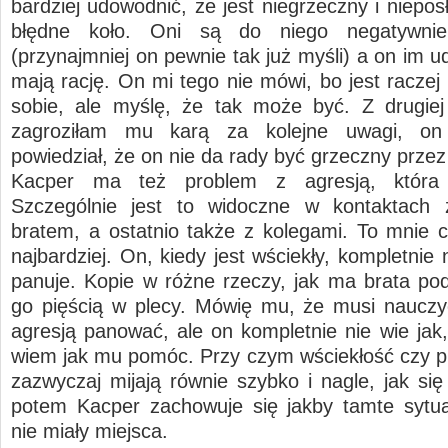
bardziej udowodnić, że jest niegrzeczny i niepos
błędne koło. Oni są do niego negatywnie
(przynajmniej on pewnie tak już myśli) a on im 
mają rację. On mi tego nie mówi, bo jest raczej
sobie, ale myślę, że tak może być. Z drugiej
zagroziłam mu karą za kolejne uwagi, on
powiedział, że on nie da rady być grzeczny przez
Kacper ma też problem z agresją, która 
Szczególnie jest to widoczne w kontaktach
bratem, a ostatnio także z kolegami. To mnie 
najbardziej. On, kiedy jest wściekły, kompletnie
panuje. Kopie w różne rzeczy, jak ma brata pod
go pięścią w plecy. Mówię mu, że musi nauczy
agresją panować, ale on kompletnie nie wie jak,
wiem jak mu pomóc. Przy czym wściekłość czy p
zazwyczaj mijają równie szybko i nagle, jak się
potem Kacper zachowuje się jakby tamte sytu
nie miały miejsca.