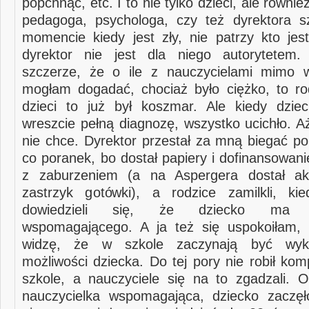
popchnąć, etc. I to nie tylko dzieci, ale równie
pedagoga, psychologa, czy też dyrektora s
momencie kiedy jest zły, nie patrzy kto jes
dyrektor nie jest dla niego autorytetem
szczerze, że o ile z nauczycielami mimo w
mogłam dogadać, chociaż było ciężko, to ro
dzieci to już był koszmar. Ale kiedy dzie
wreszcie pełną diagnozę, wszystko ucichło. A
nie chce. Dyrektor przestał za mną biegać po
co poranek, bo dostał papiery i dofinansowan
z zaburzeniem (a na Aspergera dostał aku
zastrzyk gotówki), a rodzice zamilkli, ki
dowiedzieli się, że dziecko ma na
wspomagającego. A ja też się uspokoiłam, 
widzę, że w szkole zaczynają być wyko
możliwości dziecka. Do tej pory nie robił kom
szkole, a nauczyciele się na to zgadzali. O
nauczycielka wspomagająca, dziecko zaczęł