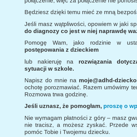
połączenie, więc za połączenie nie ponosi
Będziesz dzięki temu mieć ze mną bezpośr
Jeśli masz wątpliwości, opowiem w jaki s
do diagnozy co jest w niej naprawdę wa
Pomogę Wam, jako rodzinie w ust
postępowania z dzieckiem
lub nakieruję na
rozwiązania dotycz
sytuacji w szkole.
Napisz do mnie na
moje@adhd-dziecko.
ochotę porozmawiać. Razem umówimy te
Rozmowa trwa godzinę.
Jeśli uznasz, że pomogłam,
proszę o wpł
Nie wymagam płatności z góry – masz gwa
nie tracisz, a możesz zyskać. Przede w
pomóc Tobie i Twojemu dziecku.