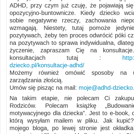
ADHD, przy czym już czuję, że pojawiają si
opozycyjno-buntownicze. Kiedy dziecko wci
sobie negatywne rzeczy, zachowania niep
wzmagają. Niestety, tutaj pomoże jedyn
pozytywach, żeby ten proces odwrócić póki cz
na pozytywach to sprawa indywidualna, dlateg
życzenie, zapraszam Cię na konsultacj
konsultacjach tutaj :
http
dziecko.pl/konsultacje-adhd/
Możemy również omówić sposoby na u
zarządzania złością.
Umów się pisząc na mail:
moje@adhd-dziecko.
Na takim etapie, nie polecam Ci zakup
Rodziców. Polecam książkę „Budowan
motywacyjnego dla dziecka”. Jest to e-book, c
którą wysyłam mailem w pliku. Jak kupić?
mojego bloga, po lewej stronie jest okładk