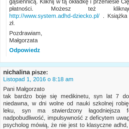
gąsiennicą. Kliknij w tą okładkę i przeniesie C
płatności. Możesz też klikną
http://www.system.adhd-dziecko.pl/
. Książka 
zł.
Pozdrawiam,
Małgorzata
Odpowiedz
nichalina
pisze:
Listopad 1, 2016 o 8:18 am
Pani Małgorzato
tak bardzo boje się medikinetu, syn lat 7 d
niedawna, w dni wolne od nauki szkolnej robi
leku, syn ma stwierdzony łagodniejsza 
nadpobudliwość, impulsywność z deficytem uwagi
psycholog mówią, że nie jest to klasyczne adhd,