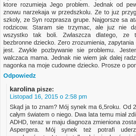
ktore rozumieja Jego problem. Jednak od pe
znowu narzekaja w przedszkolu. Ze to juz przy
szkoly, ze Syn rozprasza grupe. Najgorsze sa at
rodzicow. Staram sie trzymac, ale juz nie d
wszystko tak boli. Zwlaszcza dlatego, ze 
bezbronne dziecko. Zero zrozumienia, zapytania 
jest. Zwykle pozbywanie sie problemu. Jest
walczaca mama. Jednak nie wiem jak dalej radzi
nagonka na moje cudowne dziecko. Prosze o po
Odpowiedz
karolina
pisze:
Listopad 16, 2015 o 2:58 pm
Skąd ja to znam? Mój synek ma 6,5roku. Od 2 
całym światem o niego. Dwa lata temu miał z
ADHD, teraz w maju diagnoza zmieniona zosta
Aspergera. Mój synek też potrafi uderz