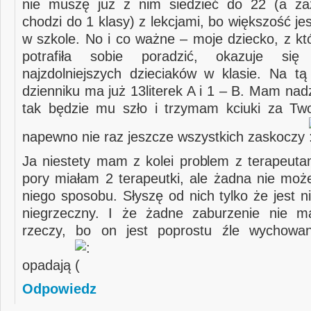
nie muszę już z nim siedzieć do 22 (a z
chodzi do 1 klasy) z lekcjami, bo większość je
w szkole. No i co ważne – moje dziecko, z kt
potrafiła sobie poradzić, okazuje si
najzdolniejszych dzieciaków w klasie. Na tą
dzienniku ma już 13literek A i 1 – B. Mam nadz
tak będzie mu szło i trzymam kciuki za Tw
napewno nie raz jeszcze wszystkich zaskoczy
Ja niestety mam z kolei problem z terapeutam
pory miałam 2 terapeutki, ale żadna nie moż
niego sposobu. Słyszę od nich tylko że jest n
niegrzeczny. I że żadne zaburzenie nie m
rzeczy, bo on jest poprostu źle wychowa
opadają
Odpowiedz