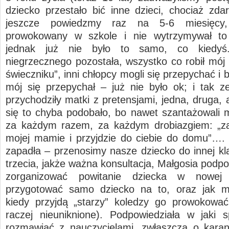
dziecko przestało bić inne dzieci, chociaż zda
jeszcze powiedzmy raz na 5-6 miesięcy,
prowokowany w szkole i nie wytrzymywał to 
jednak już nie było to samo, co kiedyś.
niegrzecznego pozostała, wszystko co robił mój 
świeczniku”, inni chłopcy mogli się przepychać i b
mój się przepychał – już nie było ok; i tak z
przychodziły matki z pretensjami, jedna, druga,
się to chyba podobało, bo nawet szantażowali 
za każdym razem, za każdym drobiazgiem: „z
mojej mamie i przyjdzie do ciebie do domu”….
zapadła – przenosimy nasze dziecko do innej kla
trzecia, jakże ważna konsultacja, Małgosia podpo
zorganizować powitanie dziecka w nowej 
przygotować samo dziecko na to, oraz jak 
kiedy przyjdą „starzy” koledzy go prowokować
raczej nieuniknione). Podpowiedziała w jaki
rozmawiać z nauczycielami, zwłaszcza o karan