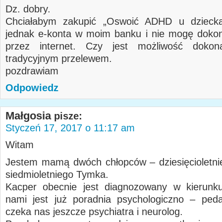
Dz. dobry.
Chciałabym zakupić „Oswoić ADHD u dziec
jednak e-konta w moim banku i nie mogę dokon
przez internet. Czy jest możliwość dokon
tradycyjnym przelewem.
pozdrawiam
Odpowiedz
Małgosia
pisze:
Styczeń 17, 2017 o 11:17 am
Witam
Jestem mamą dwóch chłopców – dziesięcioletni
siedmioletniego Tymka.
Kacper obecnie jest diagnozowany w kierun
nami jest już poradnia psychologiczno – ped
czeka nas jeszcze psychiatra i neurolog.