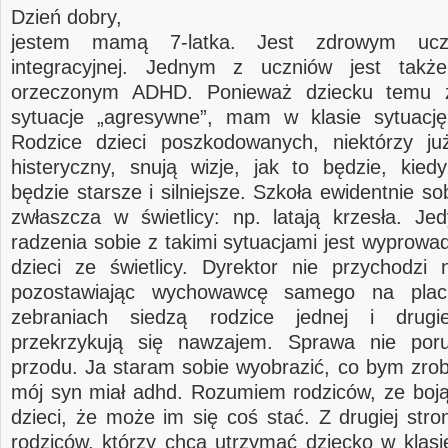
Dzień dobry,
jestem mamą 7-latka. Jest zdrowym ucz
integracyjnej. Jednym z uczniów jest takż
orzeczonym ADHD. Ponieważ dziecku temu z
sytuacje „agresywne”, mam w klasie sytuację
Rodzice dzieci poszkodowanych, niektórzy j
histeryczny, snują wizje, jak to będzie, kied
będzie starsze i silniejsze. Szkoła ewidentnie sob
zwłaszcza w świetlicy: np. latają krzesła. J
radzenia sobie z takimi sytuacjami jest wyprowa
dzieci ze świetlicy. Dyrektor nie przychodzi 
pozostawiając wychowawcę samego na plac
zebraniach siedzą rodzice jednej i drugi
przekrzykują się nawzajem. Sprawa nie por
przodu. Ja staram sobie wyobrazić, co bym zrobi
mój syn miał adhd. Rozumiem rodziców, ze boją
dzieci, że może im się coś stać. Z drugiej str
rodziców, którzy chcą utrzymać dziecko w klasie