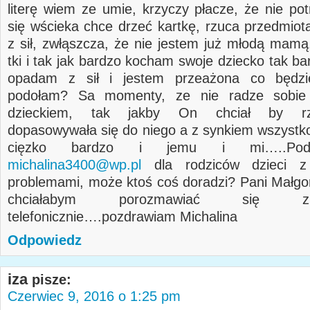
literę wiem ze umie, krzyczy płacze, że nie pot
się wścieka chce drzeć kartkę, rzuca przedmio
z sił, zwłąszcza, że nie jestem już młodą mamą
tki i tak jak bardzo kocham swoje dziecko tak b
opadam z sił i jestem przeażona co będzi
podołam? Sa momenty, ze nie radze sobie
dzieckiem, tak jakby On chciał by rze
dopasowywała się do niego a z synkiem wszystko
cięzko bardzo i jemu i mi…..Pod
michalina3400@wp.pl
dla rodziców dzieci z
problemami, może ktoś coś doradzi? Pani Małgo
chciałabym porozmawiać się 
telefonicznie….pozdrawiam Michalina
Odpowiedz
iza
pisze:
Czerwiec 9, 2016 o 1:25 pm