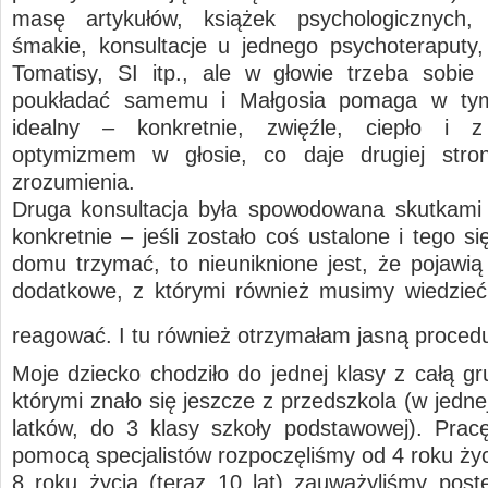
masę artykułów, książek psychologicznych, 
śmakie, konsultacje u jednego psychoteraputy,
Tomatisy, SI itp., ale w głowie trzeba sobie
poukładać samemu i Małgosia pomaga w ty
idealny – konkretnie, zwięźle, ciepło i
optymizmem w głosie, co daje drugiej stron
zrozumienia.
Druga konsultacja była spowodowana skutkami 
konkretnie – jeśli zostało coś ustalone i tego s
domu trzymać, to nieuniknione jest, że pojawią 
dodatkowe, z którymi również musimy wiedzieć 
reagować. I tu również otrzymałam jasną proce
Moje dziecko chodziło do jednej klasy z całą gr
którymi znało się jeszcze z przedszkola (w jedne
latków, do 3 klasy szkoły podstawowej). Pra
pomocą specjalistów rozpoczęliśmy od 4 roku życ
8 roku życia (teraz 10 lat) zauważyliśmy post