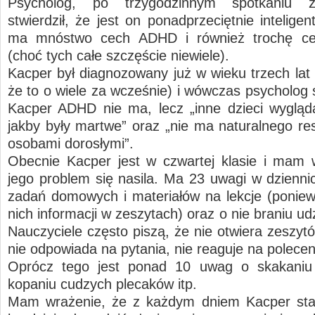
Psycholog, po trzygodzinnym spotkaniu 
stwierdził, że jest on ponadprzeciętnie intelige
ma mnóstwo cech ADHD i również trochę c
(choć tych całe szczęście niewiele).
Kacper był diagnozowany już w wieku trzech lat 
że to o wiele za wcześnie) i wówczas psycholog s
Kacper ADHD nie ma, lecz „inne dzieci wygląd
jakby były martwe” oraz „nie ma naturalnego re
osobami dorosłymi”.
Obecnie Kacper jest w czwartej klasie i mam 
jego problem się nasila. Ma 23 uwagi w dzienni
zadań domowych i materiałów na lekcje (ponie
nich informacji w zeszytach) oraz o nie braniu udzi
Nauczyciele często piszą, że nie otwiera zeszytó
nie odpowiada na pytania, nie reaguje na polecen
Oprócz tego jest ponad 10 uwag o skakaniu 
kopaniu cudzych plecaków itp.
Mam wrażenie, że z każdym dniem Kacper star