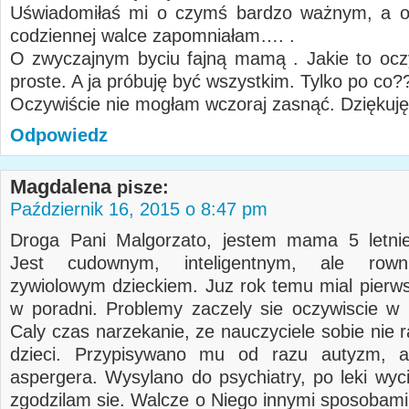
Uświadomiłaś mi o czymś bardzo ważnym, a o
codziennej walce zapomniałam…. .
O zwyczajnym byciu fajną mamą . Jakie to oczy
proste. A ja próbuję być wszystkim. Tylko po co?
Oczywiście nie mogłam wczoraj zasnąć. Dziękuję
Odpowiedz
Magdalena
pisze:
Październik 16, 2015 o 8:47 pm
Droga Pani Malgorzato, jestem mama 5 letnie
Jest cudownym, inteligentnym, ale rown
zywiolowym dzieckiem. Juz rok temu mial pierw
w poradni. Problemy zaczely sie oczywiscie w 
Caly czas narzekanie, ze nauczyciele sobie nie r
dzieci. Przypisywano mu od razu autyzm, a
aspergera. Wysylano do psychiatry, po leki wyci
zgodzilam sie. Walcze o Niego innymi sposobami