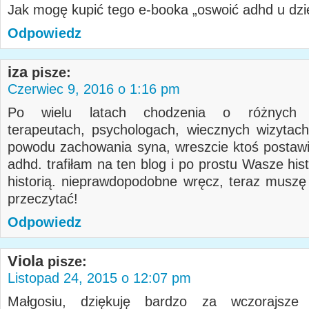
Jak mogę kupić tego e-booka „oswoić adhd u dz
Odpowiedz
iza
pisze:
Czerwiec 9, 2016 o 1:16 pm
Po wielu latach chodzenia o różnych p
terapeutach, psychologach, wiecznych wizytac
powodu zachowania syna, wreszcie ktoś postawi
adhd. trafiłam na ten blog i po prostu Wasze his
historią. nieprawdopodobne wręcz, teraz muszę
przeczytać!
Odpowiedz
Viola
pisze:
Listopad 24, 2015 o 12:07 pm
Małgosiu, dziękuję bardzo za wczorajsze k