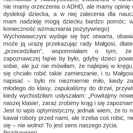
nie mamy orzeczenia o ADHD, ale mamy opinię 
dysleksji dziecka, a w niej zalecenia dla naucz
mam nadzieję mogą dziecku bardzo pomóc; w
konieczność wzmacniania pozytywnego)
Wychowawczyni wydaje się być otwarta, obawi
może ją urażę przekazując rady Małgosi, dlate
„przecedziłam”, wspomniałam o tym, że
zapoznawczej fajnie by było, gdyby dzieci powie
sobie, ale już nie mówiłam, że najlepiej w kręg
się chciało robić takie zamieszanie, i tu Małgo
napisać – było mi niezmiernie miło, kiedy z
młodego do klasy, zapukaliśmy do drzwi, przywit
kiedy wychodziłam usłyszałam: „Powitajmy now
naszej klasie!, zaraz zrobimy krąg i się zapozn
Jest to wpis optymistyczny, jednak wiem, że to n
kawał roboty przed nami, ale trzeba coś robić, 
się – nie wolno! To jest sens naszego życia.
Pozdrawiam!