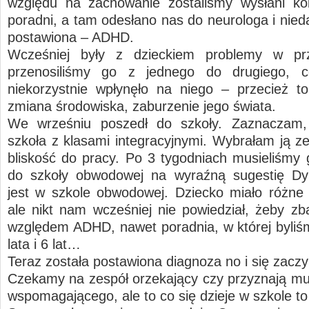
względu na zachowanie zostaliśmy wysłani ko
poradni, a tam odesłano nas do neurologa i nied
postawiona – ADHD.
Wcześniej były z dzieckiem problemy w prz
przenosiliśmy go z jednego do drugiego,
niekorzystnie wpłynęło na niego – przecież to
zmiana środowiska, zaburzenie jego świata.
We wrześniu poszedł do szkoły. Zaznaczam,
szkoła z klasami integracyjnymi. Wybrałam ją z
bliskość do pracy. Po 3 tygodniach musieliśmy 
do szkoły obwodowej na wyraźną sugestię Dyr
jest w szkole obwodowej. Dziecko miało różne
ale nikt nam wcześniej nie powiedział, żeby z
względem ADHD, nawet poradnia, w której byliśm
lata i 6 lat…
Teraz została postawiona diagnoza no i się zac
Czekamy na zespół orzekający czy przyznają mu
wspomagającego, ale to co się dzieje w szkole to