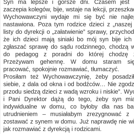
Syn ma lepsze i gorsze dni. Czasem jest
zaczepia kolegów, bije, wstaje na lekcji, przeszk
Wychowawczyni wydaje mi się być nie najle
nastawiona. Poza tym rodzice dzieci z „naszej 
listy do dyrekcji o „załatwienie” sprawy, przycho
że ich dzieci mają siniaki bo mój syn bije ich 
zgłaszać sprawę do sądu rodzinnego, chodzą w
do pedagog z poradni do której chodzę
Przeżywam gehennę. W domu staram si
pracować, spokojnie rozmawiać, tłumaczyć.
Prosiłam też Wychowawczynię, żeby posadził
siebie, z dala od okna i od bodźców… Nie zgodzi
przodu siedzą dzieci z wadą wzroku i niskie”. W
i Pani Dyrektor dążą do tego, żeby syn mia
indywidualne w domu, co byłoby dla nas b
utrudnieniem – musiałabym zrezygnować z 
zostawać z synem w domu. Już naprawdę nie wi
jak rozmawiać z dyrekcją i rodzicami.