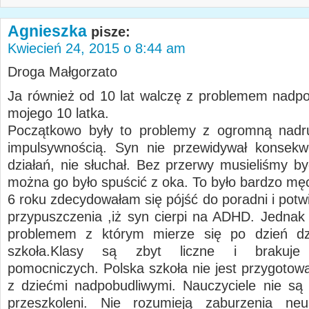
Agnieszka
pisze:
Kwiecień 24, 2015 o 8:44 am
Droga Małgorzato
Ja również od 10 lat walczę z problemem nadpo
mojego 10 latka.
Początkowo były to problemy z ogromną nadru
impulsywnością. Syn nie przewidywał konsekw
działań, nie słuchał. Bez przerwy musieliśmy by
można go było spuścić z oka. To było bardzo mę
6 roku zdecydowałam się pójść do poradni i potw
przypuszczenia ,iż syn cierpi na ADHD. Jedna
problemem z którym mierze się po dzień dzis
szkoła.Klasy są zbyt liczne i brakuje n
pomocniczych. Polska szkoła nie jest przygotow
z dziećmi nadpobudliwymi. Nauczyciele nie są
przeszkoleni. Nie rozumieją zaburzenia neur