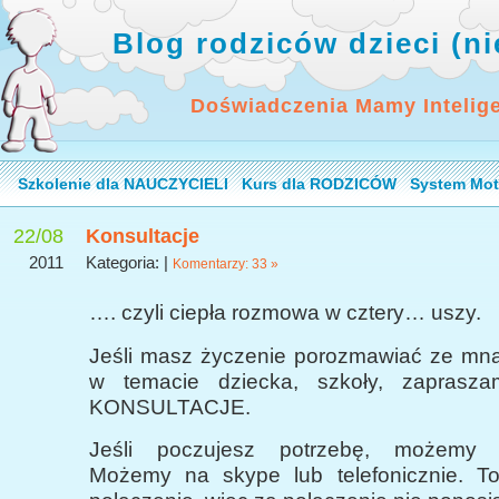
Blog rodziców dzieci (n
Doświadczenia Mamy Intelig
Szkolenie dla NAUCZYCIELI
Kurs dla RODZICÓW
System Mot
22/08
Konsultacje
2011
Kategoria: |
Komentarzy: 33 »
…. czyli ciepła rozmowa w cztery… uszy.
Jeśli masz życzenie porozmawiać ze mną,
w temacie dziecka, szkoły, zapras
KONSULTACJE.
Jeśli poczujesz potrzebę, możemy 
Możemy na skype lub telefonicznie. T