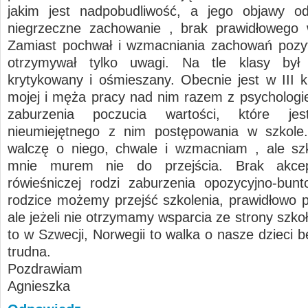
jakim jest nadpobudliwość, a jego objawy od
niegrzeczne zachowanie , brak prawidłowego 
Zamiast pochwał i wzmacniania zachowań pozy
otrzymywał tylko uwagi. Na tle klasy był w
krytykowany i ośmieszany. Obecnie jest w III k
mojej i męża pracy nad nim razem z psychologie
zaburzenia poczucia wartości, które jes
nieumiejętnego z nim postępowania w szkole.
walczę o niego, chwale i wzmacniam , ale szk
mnie murem nie do przejścia. Brak akcep
rówieśniczej rodzi zaburzenia opozycyjno-bun
rodzice możemy przejść szkolenia, prawidłowo 
ale jeżeli nie otrzymamy wsparcia ze strony szkoły
to w Szwecji, Norwegii to walka o nasze dzieci 
trudna.
Pozdrawiam
Agnieszka