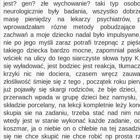
jest? gen? złe wychowanie? taki typ osob
neurologicznie były badania, wszystko dobr
masę pieniędzy na lekarzy psychiatrów, p
wprowadzałam rózne metody pobudzające 
zachwań a moje dziecko nadal było impulsywne,
nie po jego myśli zaraz potrafi trzepnąc z pięś
takiego dziecka bardzo mocne, zapomniał pas
wściek na ulicy do tego siarczyste słowa typ
się wyładować, jest bodziec jest reakcja, tłumac
krzyki nic nie dociera, czasem wręcz zau
złośliwość śmieje się z tego , początek roku pie
już pojawiły się skargi rodziców, że bije dzieci
przerwach wpada w grupę dzieci bez namysłu, t
składzie porcelany, na lekcji kompletnie leży kon
skupia sie na zadaniu, trzeba stać nad nim n
wtedy jest w stanie wykonać każde zadanie, odr
koszmar, ja o niebie on o chlebie na tej zasadzi
się nie chce skupić nie chce robić np prosta r