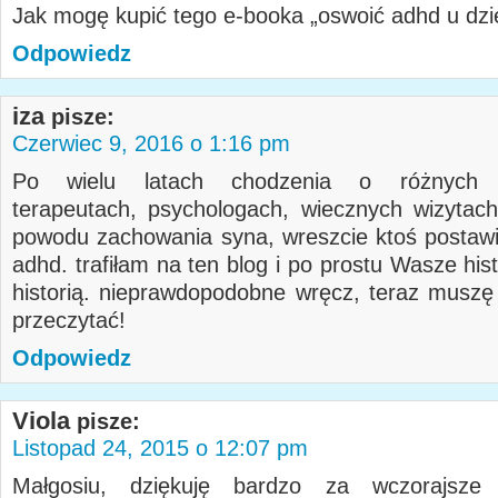
Jak mogę kupić tego e-booka „oswoić adhd u dz
Odpowiedz
iza
pisze:
Czerwiec 9, 2016 o 1:16 pm
Po wielu latach chodzenia o różnych p
terapeutach, psychologach, wiecznych wizytac
powodu zachowania syna, wreszcie ktoś postawi
adhd. trafiłam na ten blog i po prostu Wasze his
historią. nieprawdopodobne wręcz, teraz muszę
przeczytać!
Odpowiedz
Viola
pisze:
Listopad 24, 2015 o 12:07 pm
Małgosiu, dziękuję bardzo za wczorajsze k