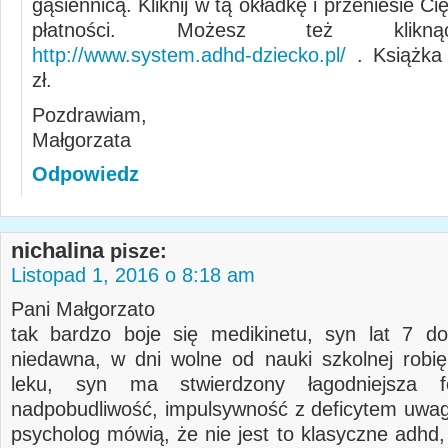
gąsiennicą. Kliknij w tą okładkę i przeniesie C
płatności. Możesz też klikną
http://www.system.adhd-dziecko.pl/
. Książka 
zł.
Pozdrawiam,
Małgorzata
Odpowiedz
nichalina
pisze:
Listopad 1, 2016 o 8:18 am
Pani Małgorzato
tak bardzo boje się medikinetu, syn lat 7 d
niedawna, w dni wolne od nauki szkolnej robi
leku, syn ma stwierdzony łagodniejsza 
nadpobudliwość, impulsywność z deficytem uwagi
psycholog mówią, że nie jest to klasyczne adhd,