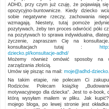
ADHD, przy czym już czuję, że pojawiają si
opozycyjno-buntownicze. Kiedy dziecko wci
sobie negatywne rzeczy, zachowania niep
wzmagają. Niestety, tutaj pomoże jedyn
pozytywach, żeby ten proces odwrócić póki cz
na pozytywach to sprawa indywidualna, dlateg
życzenie, zapraszam Cię na konsultacj
konsultacjach tutaj :
http
dziecko.pl/konsultacje-adhd/
Możemy również omówić sposoby na u
zarządzania złością.
Umów się pisząc na mail:
moje@adhd-dziecko.
Na takim etapie, nie polecam Ci zakup
Rodziców. Polecam książkę „Budowan
motywacyjnego dla dziecka”. Jest to e-book, c
którą wysyłam mailem w pliku. Jak kupić?
mojego bloga, po lewej stronie jest okładk