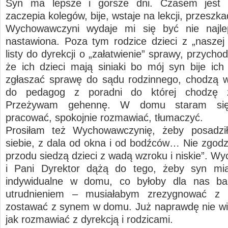
Syn ma lepsze i gorsze dni. Czasem jest
zaczepia kolegów, bije, wstaje na lekcji, przeszk
Wychowawczyni wydaje mi się być nie najle
nastawiona. Poza tym rodzice dzieci z „naszej 
listy do dyrekcji o „załatwienie” sprawy, przycho
że ich dzieci mają siniaki bo mój syn bije ich 
zgłaszać sprawę do sądu rodzinnego, chodzą w
do pedagog z poradni do której chodzę
Przeżywam gehennę. W domu staram si
pracować, spokojnie rozmawiać, tłumaczyć.
Prosiłam też Wychowawczynię, żeby posadził
siebie, z dala od okna i od bodźców… Nie zgodzi
przodu siedzą dzieci z wadą wzroku i niskie”. W
i Pani Dyrektor dążą do tego, żeby syn mia
indywidualne w domu, co byłoby dla nas b
utrudnieniem – musiałabym zrezygnować z 
zostawać z synem w domu. Już naprawdę nie wi
jak rozmawiać z dyrekcją i rodzicami.