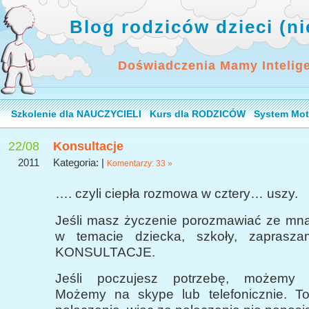
Blog rodziców dzieci (n
Doświadczenia Mamy Intelig
Szkolenie dla NAUCZYCIELI
Kurs dla RODZICÓW
System Mot
22/08
Konsultacje
2011
Kategoria: |
Komentarzy: 33 »
…. czyli ciepła rozmowa w cztery… uszy.
Jeśli masz życzenie porozmawiać ze mną,
w temacie dziecka, szkoły, zapras
KONSULTACJE.
Jeśli poczujesz potrzebę, możemy 
Możemy na skype lub telefonicznie. T