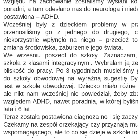
względu na zachowanie zostaliśmy wysłani ko
poradni, a tam odesłano nas do neurologa i nied
postawiona – ADHD.
Wcześniej były z dzieckiem problemy w prz
przenosiliśmy go z jednego do drugiego,
niekorzystnie wpłynęło na niego – przecież to
zmiana środowiska, zaburzenie jego świata.
We wrześniu poszedł do szkoły. Zaznaczam,
szkoła z klasami integracyjnymi. Wybrałam ją z
bliskość do pracy. Po 3 tygodniach musieliśmy 
do szkoły obwodowej na wyraźną sugestię Dyr
jest w szkole obwodowej. Dziecko miało różne
ale nikt nam wcześniej nie powiedział, żeby z
względem ADHD, nawet poradnia, w której byliśm
lata i 6 lat…
Teraz została postawiona diagnoza no i się zac
Czekamy na zespół orzekający czy przyznają mu
wspomagającego, ale to co się dzieje w szkole to