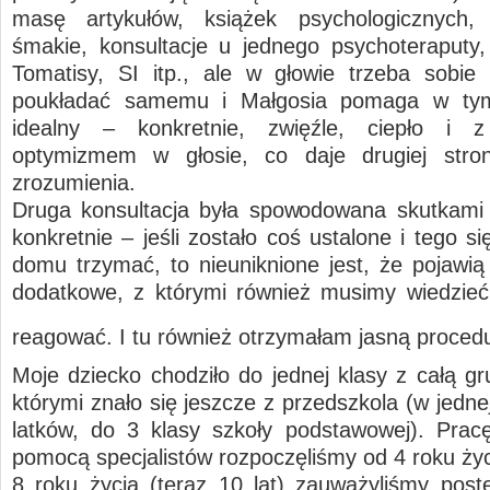
masę artykułów, książek psychologicznych, 
śmakie, konsultacje u jednego psychoteraputy,
Tomatisy, SI itp., ale w głowie trzeba sobie
poukładać samemu i Małgosia pomaga w ty
idealny – konkretnie, zwięźle, ciepło i
optymizmem w głosie, co daje drugiej stron
zrozumienia.
Druga konsultacja była spowodowana skutkami 
konkretnie – jeśli zostało coś ustalone i tego s
domu trzymać, to nieuniknione jest, że pojawią 
dodatkowe, z którymi również musimy wiedzieć 
reagować. I tu również otrzymałam jasną proce
Moje dziecko chodziło do jednej klasy z całą gr
którymi znało się jeszcze z przedszkola (w jedne
latków, do 3 klasy szkoły podstawowej). Pra
pomocą specjalistów rozpoczęliśmy od 4 roku życ
8 roku życia (teraz 10 lat) zauważyliśmy post