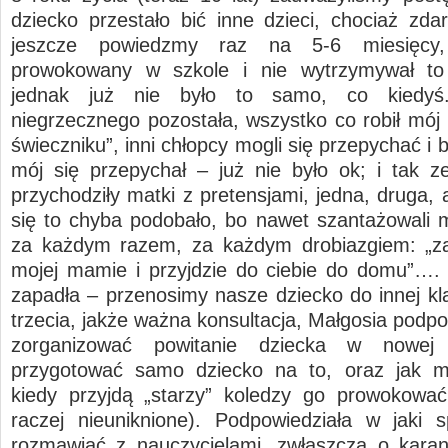
dziecko przestało bić inne dzieci, chociaż zda
jeszcze powiedzmy raz na 5-6 miesięcy,
prowokowany w szkole i nie wytrzymywał to 
jednak już nie było to samo, co kiedyś.
niegrzecznego pozostała, wszystko co robił mój 
świeczniku”, inni chłopcy mogli się przepychać i b
mój się przepychał – już nie było ok; i tak z
przychodziły matki z pretensjami, jedna, druga,
się to chyba podobało, bo nawet szantażowali 
za każdym razem, za każdym drobiazgiem: „z
mojej mamie i przyjdzie do ciebie do domu”….
zapadła – przenosimy nasze dziecko do innej kla
trzecia, jakże ważna konsultacja, Małgosia podpo
zorganizować powitanie dziecka w nowej 
przygotować samo dziecko na to, oraz jak 
kiedy przyjdą „starzy” koledzy go prowokować
raczej nieuniknione). Podpowiedziała w jaki
rozmawiać z nauczycielami, zwłaszcza o karan