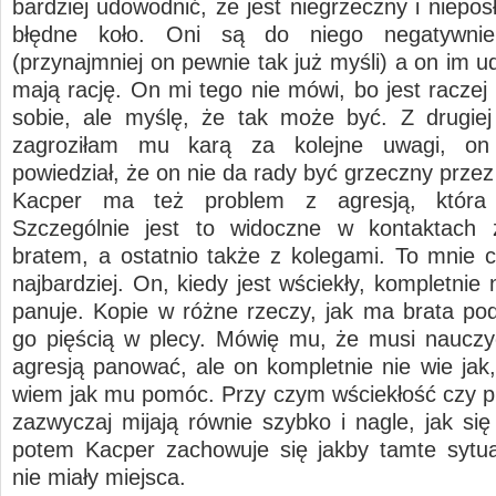
bardziej udowodnić, że jest niegrzeczny i niepos
błędne koło. Oni są do niego negatywnie
(przynajmniej on pewnie tak już myśli) a on im 
mają rację. On mi tego nie mówi, bo jest raczej
sobie, ale myślę, że tak może być. Z drugiej
zagroziłam mu karą za kolejne uwagi, on
powiedział, że on nie da rady być grzeczny przez
Kacper ma też problem z agresją, która 
Szczególnie jest to widoczne w kontaktach
bratem, a ostatnio także z kolegami. To mnie 
najbardziej. On, kiedy jest wściekły, kompletnie
panuje. Kopie w różne rzeczy, jak ma brata pod
go pięścią w plecy. Mówię mu, że musi nauczy
agresją panować, ale on kompletnie nie wie jak,
wiem jak mu pomóc. Przy czym wściekłość czy p
zazwyczaj mijają równie szybko i nagle, jak się
potem Kacper zachowuje się jakby tamte sytu
nie miały miejsca.