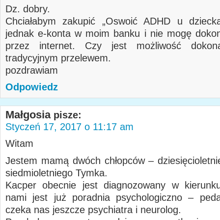
Dz. dobry.
Chciałabym zakupić „Oswoić ADHD u dziec
jednak e-konta w moim banku i nie mogę dokon
przez internet. Czy jest możliwość dokon
tradycyjnym przelewem.
pozdrawiam
Odpowiedz
Małgosia
pisze:
Styczeń 17, 2017 o 11:17 am
Witam
Jestem mamą dwóch chłopców – dziesięcioletni
siedmioletniego Tymka.
Kacper obecnie jest diagnozowany w kierun
nami jest już poradnia psychologiczno – ped
czeka nas jeszcze psychiatra i neurolog.