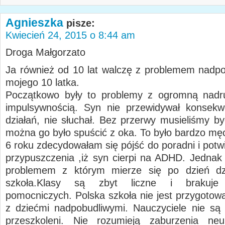
Agnieszka
pisze:
Kwiecień 24, 2015 o 8:44 am
Droga Małgorzato
Ja również od 10 lat walczę z problemem nadpo
mojego 10 latka.
Początkowo były to problemy z ogromną nadru
impulsywnością. Syn nie przewidywał konsekw
działań, nie słuchał. Bez przerwy musieliśmy by
można go było spuścić z oka. To było bardzo mę
6 roku zdecydowałam się pójść do poradni i potw
przypuszczenia ,iż syn cierpi na ADHD. Jedna
problemem z którym mierze się po dzień dzis
szkoła.Klasy są zbyt liczne i brakuje n
pomocniczych. Polska szkoła nie jest przygotow
z dziećmi nadpobudliwymi. Nauczyciele nie są
przeszkoleni. Nie rozumieją zaburzenia neur