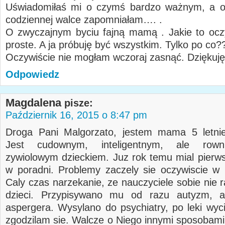
Uświadomiłaś mi o czymś bardzo ważnym, a o
codziennej walce zapomniałam…. .
O zwyczajnym byciu fajną mamą . Jakie to oczy
proste. A ja próbuję być wszystkim. Tylko po co?
Oczywiście nie mogłam wczoraj zasnąć. Dziękuję
Odpowiedz
Magdalena
pisze:
Październik 16, 2015 o 8:47 pm
Droga Pani Malgorzato, jestem mama 5 letnie
Jest cudownym, inteligentnym, ale rown
zywiolowym dzieckiem. Juz rok temu mial pierw
w poradni. Problemy zaczely sie oczywiscie w 
Caly czas narzekanie, ze nauczyciele sobie nie r
dzieci. Przypisywano mu od razu autyzm, a
aspergera. Wysylano do psychiatry, po leki wyci
zgodzilam sie. Walcze o Niego innymi sposobami