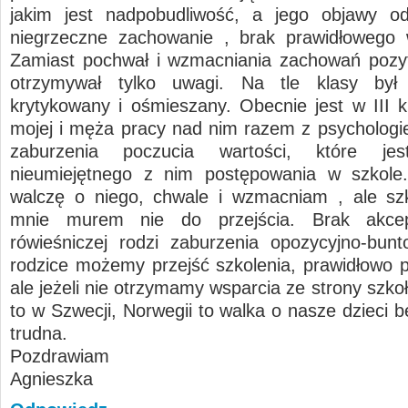
jakim jest nadpobudliwość, a jego objawy od
niegrzeczne zachowanie , brak prawidłowego 
Zamiast pochwał i wzmacniania zachowań pozy
otrzymywał tylko uwagi. Na tle klasy był w
krytykowany i ośmieszany. Obecnie jest w III k
mojej i męża pracy nad nim razem z psychologie
zaburzenia poczucia wartości, które jes
nieumiejętnego z nim postępowania w szkole.
walczę o niego, chwale i wzmacniam , ale szk
mnie murem nie do przejścia. Brak akcep
rówieśniczej rodzi zaburzenia opozycyjno-bun
rodzice możemy przejść szkolenia, prawidłowo 
ale jeżeli nie otrzymamy wsparcia ze strony szkoły
to w Szwecji, Norwegii to walka o nasze dzieci 
trudna.
Pozdrawiam
Agnieszka