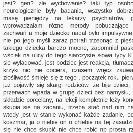
jest? gen? złe wychowanie? taki typ osob
neurologicznie były badania, wszystko dobr
masę pieniędzy na lekarzy psychiatrów, p
wprowadzałam rózne metody pobudzające 
zachwań a moje dziecko nadal było impulsywne,
nie po jego myśli zaraz potrafi trzepnąc z pięś
takiego dziecka bardzo mocne, zapomniał pas
wściek na ulicy do tego siarczyste słowa typ
się wyładować, jest bodziec jest reakcja, tłumac
krzyki nic nie dociera, czasem wręcz zau
złośliwość śmieje się z tego , początek roku pie
już pojawiły się skargi rodziców, że bije dzieci
przerwach wpada w grupę dzieci bez namysłu, t
składzie porcelany, na lekcji kompletnie leży kon
skupia sie na zadaniu, trzeba stać nad nim n
wtedy jest w stanie wykonać każde zadanie, odr
koszmar, ja o niebie on o chlebie na tej zasadzi
się nie chce skupić nie chce robić np prosta r