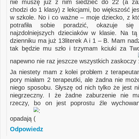
nie muszę już z nim siedzieć do 22 (a z
chodzi do 1 klasy) z lekcjami, bo większość je
w szkole. No i co ważne – moje dziecko, z kt
potrafiła sobie poradzić, okazuje si
najzdolniejszych dzieciaków w klasie. Na tą
dzienniku ma już 13literek A i 1 – B. Mam nadz
tak będzie mu szło i trzymam kciuki za Tw
napewno nie raz jeszcze wszystkich zaskoczy
Ja niestety mam z kolei problem z terapeutam
pory miałam 2 terapeutki, ale żadna nie moż
niego sposobu. Słyszę od nich tylko że jest n
niegrzeczny. I że żadne zaburzenie nie m
rzeczy, bo on jest poprostu źle wychowa
opadają
Odpowiedz