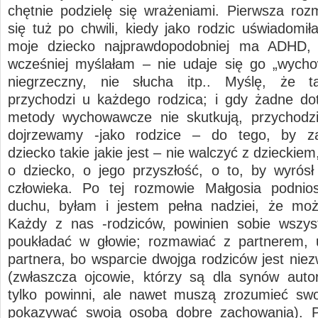
chętnie podzielę się wrażeniami. Pierwsza ro
się tuż po chwili, kiedy jako rodzic uświadomił
moje dziecko najprawdopodobniej ma ADHD, 
wcześniej myślałam – nie udaje się go „wycho
niegrzeczny, nie słucha itp.. Myślę, że 
przychodzi u każdego rodzica; i gdy żadne d
metody wychowawcze nie skutkują, przychodzi
dojrzewamy -jako rodzice – do tego, by z
dziecko takie jakie jest – nie walczyć z dzieckiem
o dziecko, o jego przyszłość, o to, by wyrós
człowieka. Po tej rozmowie Małgosia podnio
duchu, byłam i jestem pełna nadziei, że moż
Każdy z nas -rodziców, powinien sobie wszys
poukładać w głowie; rozmawiać z partnerem, 
partnera, bo wsparcie dwojga rodziców jest niez
(zwłaszcza ojcowie, którzy są dla synów autor
tylko powinni, ale nawet muszą zrozumieć swo
pokazywać swoją osobą dobre zachowania). P