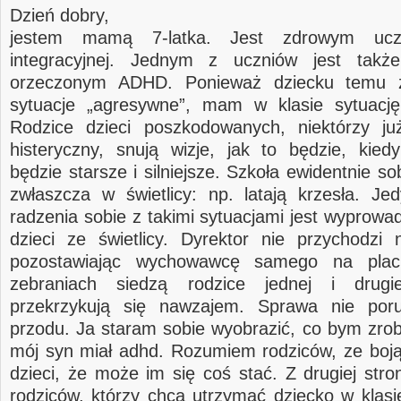
Dzień dobry,
jestem mamą 7-latka. Jest zdrowym ucz
integracyjnej. Jednym z uczniów jest takż
orzeczonym ADHD. Ponieważ dziecku temu z
sytuacje „agresywne”, mam w klasie sytuację
Rodzice dzieci poszkodowanych, niektórzy j
histeryczny, snują wizje, jak to będzie, kied
będzie starsze i silniejsze. Szkoła ewidentnie sob
zwłaszcza w świetlicy: np. latają krzesła. J
radzenia sobie z takimi sytuacjami jest wyprowa
dzieci ze świetlicy. Dyrektor nie przychodzi 
pozostawiając wychowawcę samego na plac
zebraniach siedzą rodzice jednej i drugi
przekrzykują się nawzajem. Sprawa nie por
przodu. Ja staram sobie wyobrazić, co bym zrobi
mój syn miał adhd. Rozumiem rodziców, ze boją
dzieci, że może im się coś stać. Z drugiej str
rodziców, którzy chcą utrzymać dziecko w klasie