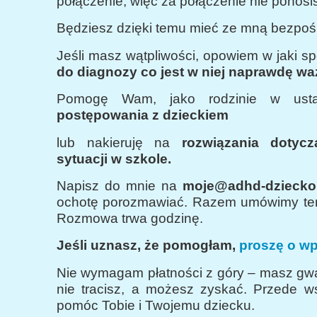
połączenie, więc za połączenie nie ponosi
Będziesz dzięki temu mieć ze mną bezpośr
Jeśli masz wątpliwości, opowiem w jaki s
do diagnozy co jest w niej naprawdę wa
Pomogę Wam, jako rodzinie w ust
postępowania z dzieckiem
lub nakieruję na
rozwiązania dotycz
sytuacji w szkole.
Napisz do mnie na
moje@adhd-dziecko.
ochotę porozmawiać. Razem umówimy te
Rozmowa trwa godzinę.
Jeśli uznasz, że pomogłam,
proszę o wpł
Nie wymagam płatności z góry – masz gwa
nie tracisz, a możesz zyskać. Przede w
pomóc Tobie i Twojemu dziecku.