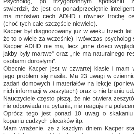
Psycholog, po trzygodzinnym spotkaniu 
stwierdził, że jest on ponadprzeciętnie intelige
ma mnóstwo cech ADHD i również trochę c
(choć tych całe szczęście niewiele).
Kacper był diagnozowany już w wieku trzech lat 
że to o wiele za wcześnie) i wówczas psycholog s
Kacper ADHD nie ma, lecz „inne dzieci wygląd
jakby były martwe” oraz „nie ma naturalnego re
osobami dorosłymi”.
Obecnie Kacper jest w czwartej klasie i mam 
jego problem się nasila. Ma 23 uwagi w dzienni
zadań domowych i materiałów na lekcje (ponie
nich informacji w zeszytach) oraz o nie braniu udzi
Nauczyciele często piszą, że nie otwiera zeszytó
nie odpowiada na pytania, nie reaguje na polecen
Oprócz tego jest ponad 10 uwag o skakaniu 
kopaniu cudzych plecaków itp.
Mam wrażenie, że z każdym dniem Kacper star