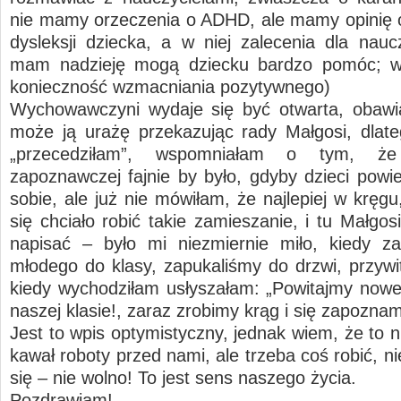
nie mamy orzeczenia o ADHD, ale mamy opinię 
dysleksji dziecka, a w niej zalecenia dla naucz
mam nadzieję mogą dziecku bardzo pomóc; w
konieczność wzmacniania pozytywnego)
Wychowawczyni wydaje się być otwarta, obawi
może ją urażę przekazując rady Małgosi, dlate
„przecedziłam”, wspomniałam o tym, że
zapoznawczej fajnie by było, gdyby dzieci powie
sobie, ale już nie mówiłam, że najlepiej w kręg
się chciało robić takie zamieszanie, i tu Małgo
napisać – było mi niezmiernie miło, kiedy z
młodego do klasy, zapukaliśmy do drzwi, przywit
kiedy wychodziłam usłyszałam: „Powitajmy now
naszej klasie!, zaraz zrobimy krąg i się zapozn
Jest to wpis optymistyczny, jednak wiem, że to n
kawał roboty przed nami, ale trzeba coś robić, 
się – nie wolno! To jest sens naszego życia.
Pozdrawiam!