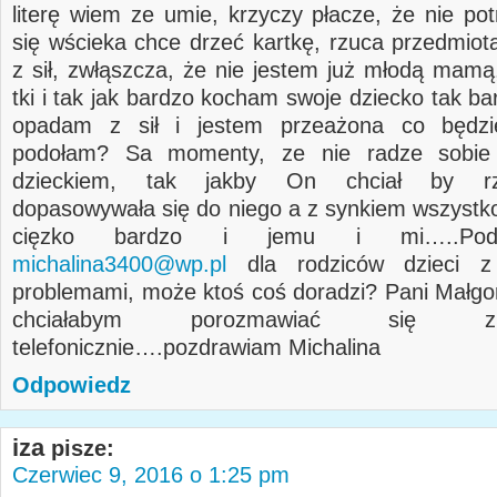
literę wiem ze umie, krzyczy płacze, że nie pot
się wścieka chce drzeć kartkę, rzuca przedmio
z sił, zwłąszcza, że nie jestem już młodą mamą
tki i tak jak bardzo kocham swoje dziecko tak b
opadam z sił i jestem przeażona co będzi
podołam? Sa momenty, ze nie radze sobie
dzieckiem, tak jakby On chciał by rze
dopasowywała się do niego a z synkiem wszystko
cięzko bardzo i jemu i mi…..Pod
michalina3400@wp.pl
dla rodziców dzieci z
problemami, może ktoś coś doradzi? Pani Małgo
chciałabym porozmawiać się 
telefonicznie….pozdrawiam Michalina
Odpowiedz
iza
pisze:
Czerwiec 9, 2016 o 1:25 pm