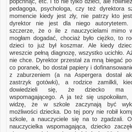
popchnąć, etc. I to nie tylko dzieci, ale równie
pedagoga, psychologa, czy też dyrektora s
momencie kiedy jest zły, nie patrzy kto jes
dyrektor nie jest dla niego autorytetem
szczerze, że o ile z nauczycielami mimo w
mogłam dogadać, chociaż było ciężko, to ro
dzieci to już był koszmar. Ale kiedy dzie
wreszcie pełną diagnozę, wszystko ucichło. A
nie chce. Dyrektor przestał za mną biegać po
co poranek, bo dostał papiery i dofinansowan
z zaburzeniem (a na Aspergera dostał aku
zastrzyk gotówki), a rodzice zamilkli, ki
dowiedzieli się, że dziecko ma na
wspomagającego. A ja też się uspokoiłam, 
widzę, że w szkole zaczynają być wyko
możliwości dziecka. Do tej pory nie robił kom
szkole, a nauczyciele się na to zgadzali. O
nauczycielka wspomagająca, dziecko zaczęł