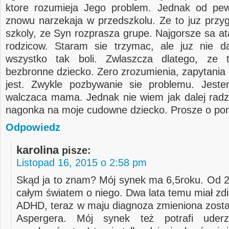
ktore rozumieja Jego problem. Jednak od pe
znowu narzekaja w przedszkolu. Ze to juz przy
szkoly, ze Syn rozprasza grupe. Najgorsze sa at
rodzicow. Staram sie trzymac, ale juz nie d
wszystko tak boli. Zwlaszcza dlatego, ze 
bezbronne dziecko. Zero zrozumienia, zapytania 
jest. Zwykle pozbywanie sie problemu. Jest
walczaca mama. Jednak nie wiem jak dalej radzi
nagonka na moje cudowne dziecko. Prosze o po
Odpowiedz
karolina
pisze:
Listopad 16, 2015 o 2:58 pm
Skąd ja to znam? Mój synek ma 6,5roku. Od 2 
całym światem o niego. Dwa lata temu miał z
ADHD, teraz w maju diagnoza zmieniona zosta
Aspergera. Mój synek też potrafi uderz