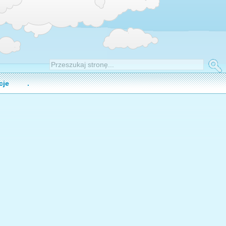
cje
.