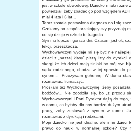
jest w szkole obwodowej. Dziecko miało różne z
powiedział, żeby zbadać go pod względem ADHD,
miał 4 lata i 6 lat…
Teraz została postawiona diagnoza no i się za
Czekamy na zespół orzekający czy przyznają m
co się dzieje w szkole to tragedia.
Syn ma lepsze i gorsze dni. Czasem jest ok, cz
lekcji, przeszkadza.
Wychowawczyni wydaje mi się być nie najlepiej
dzieci z „naszej klasy” piszą listy do dyrekcji
skargi że ich dzieci mają siniaki bo mój syn bi
sądu rodzinnego, chodzą w tej sprawie do p
synem…. Przeżywam gehennę. W domu staram
rozmawiać, tłumaczyć.
Prosiłam też Wychowawczynię, żeby posadziła g
bodźców… Nie zgodziła się, bo „z przodu sie
Wychowawczyni i Pani Dyrektor dążą do tego, 
w domu, co byłoby dla nas bardzo dużym utru
pracy, żeby zostawać z synem w domu. Już
rozmawiać z dyrekcją i rodzicami.
Moje dziecko nie jest idealne, ale inne dziec
prawo do nauki w normalnej szkole? Czy m