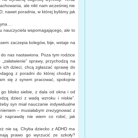
achowania, ale nikt nam wcześniej nie
 nawet poradnia, w której byliśmy jak
czyna….
u nauczyciela wspomagającego, ale to
asem zaczepia kolegów, bije, wstaje na
 do nas nastawiona. Poza tym rodzice
 o „załatwienie” sprawy, przychodzą na
je ich dzieci, chcą zgłaszać sprawę do
edagog z poradni do której chodzę z
 się z synem pracować, spokojnie
o blisko siebie, z dala od okna i od
dzą dzieci z wadą wzroku i niskie”.
żeby syn miał nauczanie indywidualne
dnieniem – musiałabym zrezygnować z
 naprawdę nie wiem co robić, jak
i też nie są. Chyba dziecko z ADHD ma
ają prawo go wyrzucić ze szkoły?