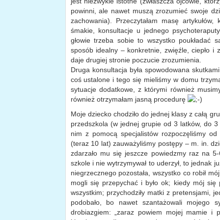
jest niezwykle istotne (zwłaszcza ojcowie, któr
powinni, ale nawet muszą zrozumieć swoje dz
zachowania). Przeczytałam masę artykułów, k
śmakie, konsultacje u jednego psychoteraputy,
głowie trzeba sobie to wszystko poukładać
sposób idealny – konkretnie, zwięźle, ciepło 
daje drugiej stronie poczucie zrozumienia.
Druga konsultacja była spowodowana skutkami pi
coś ustalone i tego się mieliśmy w domu trzymać
sytuacje dodatkowe, z którymi również musimy 
również otrzymałam jasną procedurę
Moje dziecko chodziło do jednej klasy z całą gru
przedszkola (w jednej grupie od 3 latków, do 3
nim z pomocą specjalistów rozpoczęliśmy od 
(teraz 10 lat) zauważyliśmy postępy – m. in. dzi
zdarzało mu się jeszcze powiedzmy raz na 5-
szkole i nie wytrzymywał to uderzył, to jednak ju
niegrzecznego pozostała, wszystko co robił mój 
mogli się przepychać i było ok; kiedy mój się 
wszystkim; przychodziły matki z pretensjami, j
podobało, bo nawet szantażowali mojego 
drobiazgiem: „zaraz powiem mojej mamie i p