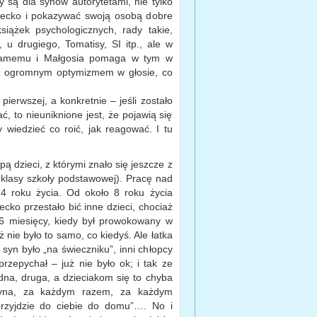
zy są dla synów autorytetami, nie tylko
iecko i pokazywać swoją osobą dobre
siążek psychologicznych, rady takie,
 u drugiego, Tomatisy, SI itp., ale w
 samemu i Małgosia pomaga w tym w
i z ogromnym optymizmem w głosie, co
erwszej, a konkretnie – jeśli zostało
, to nieuniknione jest, że pojawią się
wiedzieć co roić, jak reagować. I tu
pą dzieci, z którymi znało się jeszcze z
 klasy szkoły podstawowej). Pracę nad
4 roku życia. Od około 8 roku życia
ecko przestało bić inne dzieci, chociaż
6 miesięcy, kiedy był prowokowany w
ż nie było to samo, co kiedyś. Ale łatka
syn było „na świeczniku”, inni chłopcy
przepychał – już nie było ok; i tak ze
edna, druga, a dzieciakom się to chyba
syna, za każdym razem, za każdym
rzyjdzie do ciebie do domu”…. No i