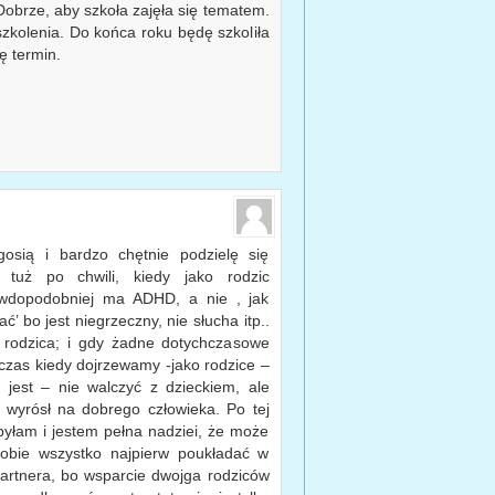
 Dobrze, aby szkoła zajęła się tematem.
zkolenia. Do końca roku będę szkoliła
ę termin.
sią i bardzo chętnie podzielę się
tuż po chwili, kiedy jako rodzic
awdopodobniej ma ADHD, a nie , jak
’ bo jest niegrzeczny, nie słucha itp..
 rodzica; i gdy żadne dotychczasowe
zas kiedy dojrzewamy -jako rodzice –
 jest – nie walczyć z dzieckiem, ale
y wyrósł na dobrego człowieka. Po tej
yłam i jestem pełna nadziei, że może
sobie wszystko najpierw poukładać w
artnera, bo wsparcie dwojga rodziców