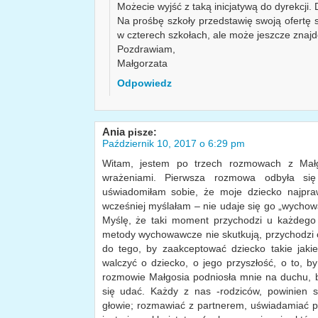
Możecie wyjść z taką inicjatywą do dyrekcji.
Na prośbę szkoły przedstawię swoją ofertę s
w czterech szkołach, ale może jeszcze znajd
Pozdrawiam,
Małgorzata
Odpowiedz
Ania
pisze:
Październik 10, 2017 o 6:29 pm
Witam, jestem po trzech rozmowach z Małgo
wrażeniami. Pierwsza rozmowa odbyła się 
uświadomiłam sobie, że moje dziecko najpr
wcześniej myślałam – nie udaje się go „wychować
Myślę, że taki moment przychodzi u każdego
metody wychowawcze nie skutkują, przychodzi c
do tego, by zaakceptować dziecko takie jakie
walczyć o dziecko, o jego przyszłość, o to, b
rozmowie Małgosia podniosła mnie na duchu, b
się udać. Każdy z nas -rodziców, powinien 
głowie; rozmawiać z partnerem, uświadamiać p