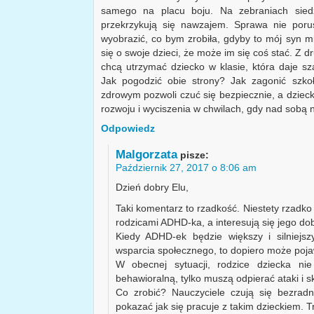
samego na placu boju. Na zebraniach siedzą
przekrzykują się nawzajem. Sprawa nie poru
wyobrazić, co bym zrobiła, gdyby to mój syn m
się o swoje dzieci, że może im się coś stać. Z d
chcą utrzymać dziecko w klasie, która daje s
Jak pogodzić obie strony? Jak zagonić szko
zdrowym pozwoli czuć się bezpiecznie, a dzieck
rozwoju i wyciszenia w chwilach, gdy nad sobą 
Odpowiedz
Malgorzata
pisze:
Październik 27, 2017 o 8:06 am
Dzień dobry Elu,
Taki komentarz to rzadkość. Niestety rzadko
rodzicami ADHD-ka, a interesują się jego dob
Kiedy ADHD-ek będzie większy i silniejs
wsparcia społecznego, to dopiero może poja
W obecnej sytuacji, rodzice dziecka nie
behawioralną, tylko muszą odpierać ataki i s
Co zrobić? Nauczyciele czują się bezrad
pokazać jak się pracuje z takim dzieckiem. T