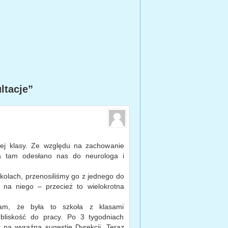
ltacje”
zej klasy. Ze względu na zachowanie
 a tam odesłano nas do neurologa i
kolach, przenosiliśmy go z jednego do
 na niego – przecież to wielokrotna
am, że była to szkoła z klasami
bliskość do pracy. Po 3 tygodniach
 na wyraźną sugestię Dyrekcji. Teraz