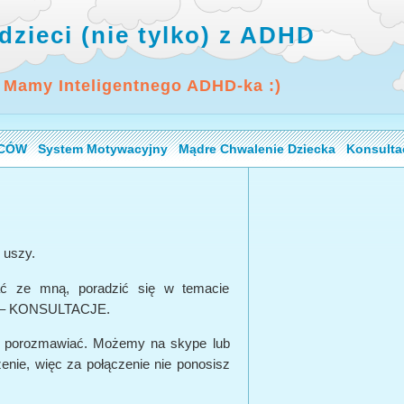
dzieci (nie tylko) z ADHD
 Mamy Inteligentnego ADHD-ka :)
ICÓW
System Motywacyjny
Mądre Chwalenie Dziecka
Konsulta
… uszy.
ać ze mną, poradzić się w temacie
na – KONSULTACJE.
y porozmawiać. Możemy na skype lub
zenie, więc za połączenie nie ponosisz