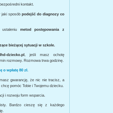
bezpośredni kontakt.
 jaki sposób
podejść do diagnozy co
 ustaleniu
metod postępowania z
ące bieżącej sytuacji w szkole.
hd-dziecko.pl
, jeśli masz ochotę
min rozmowy. Rozmowa trwa godzinę.
ę o wpłatę 80 zł.
asz gwarancję, że nic nie tracisz, a
chcę pomóc Tobie i Twojemu dziecku.
ji i rozwoju form wsparcia.
listy. Bardzo cieszę się z każdego
ję.