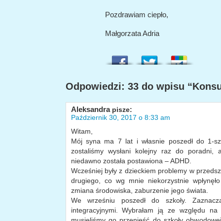
Pozdrawiam ciepło,
Małgorzata Adria
Odpowiedzi: 33 do wpisu “Konsu
Aleksandra
pisze:
Październik 30, 2017 o 8:33 am
Witam,
Mój syna ma 7 lat i własnie poszedł do 1-s
zostaliśmy wysłani kolejny raz do poradni,
niedawno została postawiona – ADHD.
Wcześniej były z dzieckiem problemy w przedsz
drugiego, co wg mnie niekorzystnie wpłynęło
zmiana środowiska, zaburzenie jego świata.
We wrześniu poszedł do szkoły. Zaznacz
integracyjnymi. Wybrałam ją ze względu na 
musieliśmy go przenieść do szkoły obwodowej