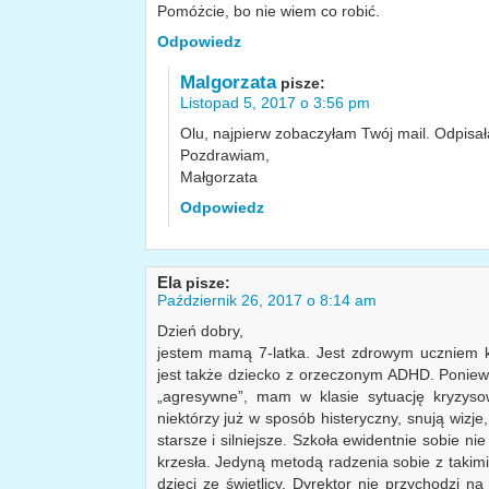
Pomóżcie, bo nie wiem co robić.
Odpowiedz
Malgorzata
pisze:
Listopad 5, 2017 o 3:56 pm
Olu, najpierw zobaczyłam Twój mail. Odpisał
Pozdrawiam,
Małgorzata
Odpowiedz
Ela
pisze:
Październik 26, 2017 o 8:14 am
Dzień dobry,
jestem mamą 7-latka. Jest zdrowym uczniem k
jest także dziecko z orzeczonym ADHD. Poniewa
„agresywne”, mam w klasie sytuację kryzyso
niektórzy już w sposób histeryczny, snują wizje,
starsze i silniejsze. Szkoła ewidentnie sobie nie 
krzesła. Jedyną metodą radzenia sobie z takimi
dzieci ze świetlicy. Dyrektor nie przychodzi 