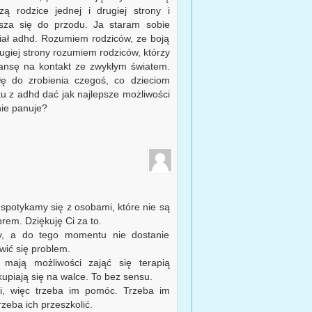
 rodzice jednej i drugiej strony i
sza się do przodu. Ja staram sobie
iał adhd. Rozumiem rodziców, ze boją
rugiej strony rozumiem rodziców, którzy
zansę na kontakt ze zwykłym światem.
łę do zrobienia czegoś, co dzieciom
u z adhd dać jak najlepsze możliwości
nie panuje?
 spotykamy się z osobami, które nie są
rem. Dziękuję Ci za to.
zy, a do tego momentu nie dostanie
wić się problem.
 mają możliwości zająć się terapią
kupiają się na walce. To bez sensu.
ni, więc trzeba im pomóc. Trzeba im
rzeba ich przeszkolić.