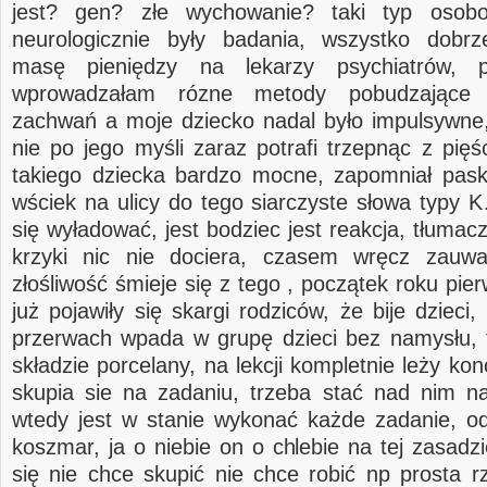
jest? gen? złe wychowanie? taki typ osob
neurologicznie były badania, wszystko dobr
masę pieniędzy na lekarzy psychiatrów, p
wprowadzałam rózne metody pobudzające 
zachwań a moje dziecko nadal było impulsywne,
nie po jego myśli zaraz potrafi trzepnąc z pięś
takiego dziecka bardzo mocne, zapomniał pas
wściek na ulicy do tego siarczyste słowa typ
się wyładować, jest bodziec jest reakcja, tłumac
krzyki nic nie dociera, czasem wręcz zau
złośliwość śmieje się z tego , początek roku pie
już pojawiły się skargi rodziców, że bije dzieci
przerwach wpada w grupę dzieci bez namysłu, t
składzie porcelany, na lekcji kompletnie leży kon
skupia sie na zadaniu, trzeba stać nad nim n
wtedy jest w stanie wykonać każde zadanie, odr
koszmar, ja o niebie on o chlebie na tej zasadzi
się nie chce skupić nie chce robić np prosta r