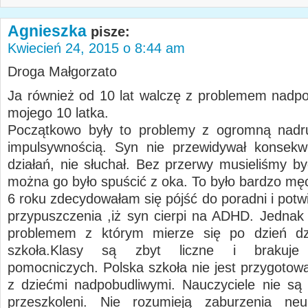
Agnieszka
pisze:
Kwiecień 24, 2015 o 8:44 am
Droga Małgorzato
Ja również od 10 lat walczę z problemem nadpo
mojego 10 latka.
Początkowo były to problemy z ogromną nadru
impulsywnością. Syn nie przewidywał konsekw
działań, nie słuchał. Bez przerwy musieliśmy by
można go było spuścić z oka. To było bardzo mę
6 roku zdecydowałam się pójść do poradni i potw
przypuszczenia ,iż syn cierpi na ADHD. Jedna
problemem z którym mierze się po dzień dzis
szkoła.Klasy są zbyt liczne i brakuje n
pomocniczych. Polska szkoła nie jest przygotow
z dziećmi nadpobudliwymi. Nauczyciele nie są
przeszkoleni. Nie rozumieją zaburzenia neur