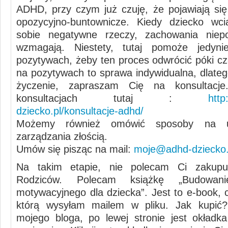
ADHD, przy czym już czuję, że pojawiają si
opozycyjno-buntownicze. Kiedy dziecko wci
sobie negatywne rzeczy, zachowania niep
wzmagają. Niestety, tutaj pomoże jedyn
pozytywach, żeby ten proces odwrócić póki cz
na pozytywach to sprawa indywidualna, dlateg
życzenie, zapraszam Cię na konsultacj
konsultacjach tutaj :
http
dziecko.pl/konsultacje-adhd/
Możemy również omówić sposoby na u
zarządzania złością.
Umów się pisząc na mail:
moje@adhd-dziecko.
Na takim etapie, nie polecam Ci zakup
Rodziców. Polecam książkę „Budowan
motywacyjnego dla dziecka”. Jest to e-book, c
którą wysyłam mailem w pliku. Jak kupić?
mojego bloga, po lewej stronie jest okładk