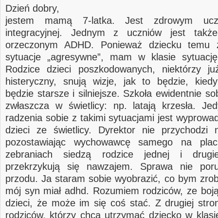
Dzień dobry,
jestem mamą 7-latka. Jest zdrowym ucz
integracyjnej. Jednym z uczniów jest takż
orzeczonym ADHD. Ponieważ dziecku temu z
sytuacje „agresywne”, mam w klasie sytuację
Rodzice dzieci poszkodowanych, niektórzy j
histeryczny, snują wizje, jak to będzie, kied
będzie starsze i silniejsze. Szkoła ewidentnie sob
zwłaszcza w świetlicy: np. latają krzesła. J
radzenia sobie z takimi sytuacjami jest wyprowa
dzieci ze świetlicy. Dyrektor nie przychodzi 
pozostawiając wychowawcę samego na plac
zebraniach siedzą rodzice jednej i drugi
przekrzykują się nawzajem. Sprawa nie por
przodu. Ja staram sobie wyobrazić, co bym zrobi
mój syn miał adhd. Rozumiem rodziców, ze boją
dzieci, że może im się coś stać. Z drugiej str
rodziców, którzy chcą utrzymać dziecko w klasie