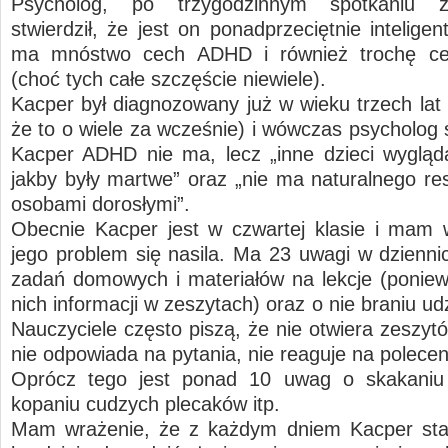
Psycholog, po trzygodzinnym spotkaniu 
stwierdził, że jest on ponadprzeciętnie intelige
ma mnóstwo cech ADHD i również trochę c
(choć tych całe szczęście niewiele).
Kacper był diagnozowany już w wieku trzech lat 
że to o wiele za wcześnie) i wówczas psycholog s
Kacper ADHD nie ma, lecz „inne dzieci wygląd
jakby były martwe” oraz „nie ma naturalnego re
osobami dorosłymi”.
Obecnie Kacper jest w czwartej klasie i mam 
jego problem się nasila. Ma 23 uwagi w dzienni
zadań domowych i materiałów na lekcje (ponie
nich informacji w zeszytach) oraz o nie braniu udzi
Nauczyciele często piszą, że nie otwiera zeszytó
nie odpowiada na pytania, nie reaguje na polecen
Oprócz tego jest ponad 10 uwag o skakaniu 
kopaniu cudzych plecaków itp.
Mam wrażenie, że z każdym dniem Kacper star