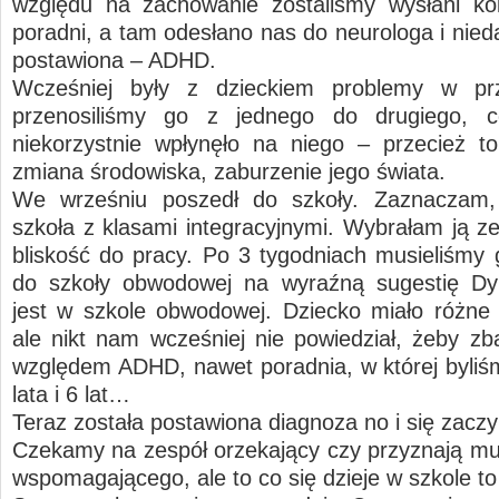
względu na zachowanie zostaliśmy wysłani ko
poradni, a tam odesłano nas do neurologa i nied
postawiona – ADHD.
Wcześniej były z dzieckiem problemy w prz
przenosiliśmy go z jednego do drugiego,
niekorzystnie wpłynęło na niego – przecież to
zmiana środowiska, zaburzenie jego świata.
We wrześniu poszedł do szkoły. Zaznaczam,
szkoła z klasami integracyjnymi. Wybrałam ją z
bliskość do pracy. Po 3 tygodniach musieliśmy 
do szkoły obwodowej na wyraźną sugestię Dyr
jest w szkole obwodowej. Dziecko miało różne
ale nikt nam wcześniej nie powiedział, żeby z
względem ADHD, nawet poradnia, w której byliśm
lata i 6 lat…
Teraz została postawiona diagnoza no i się zac
Czekamy na zespół orzekający czy przyznają mu
wspomagającego, ale to co się dzieje w szkole to