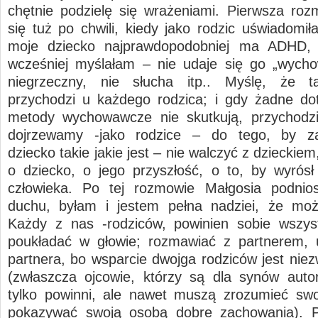
chętnie podzielę się wrażeniami. Pierwsza ro
się tuż po chwili, kiedy jako rodzic uświadomił
moje dziecko najprawdopodobniej ma ADHD, 
wcześniej myślałam – nie udaje się go „wycho
niegrzeczny, nie słucha itp.. Myślę, że 
przychodzi u każdego rodzica; i gdy żadne d
metody wychowawcze nie skutkują, przychodzi
dojrzewamy -jako rodzice – do tego, by z
dziecko takie jakie jest – nie walczyć z dzieckiem
o dziecko, o jego przyszłość, o to, by wyrós
człowieka. Po tej rozmowie Małgosia podnio
duchu, byłam i jestem pełna nadziei, że moż
Każdy z nas -rodziców, powinien sobie wszys
poukładać w głowie; rozmawiać z partnerem, 
partnera, bo wsparcie dwojga rodziców jest niez
(zwłaszcza ojcowie, którzy są dla synów autor
tylko powinni, ale nawet muszą zrozumieć swo
pokazywać swoją osobą dobre zachowania). P