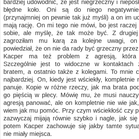
bardziej udowodnić, że jest niegrzeczny i niepos
błędne koło. Oni są do niego negatywnie
(przynajmniej on pewnie tak już myśli) a on im 
mają rację. On mi tego nie mówi, bo jest raczej
sobie, ale myślę, że tak może być. Z drugiej
zagroziłam mu karą za kolejne uwagi, on
powiedział, że on nie da rady być grzeczny przez
Kacper ma też problem z agresją, która 
Szczególnie jest to widoczne w kontaktach
bratem, a ostatnio także z kolegami. To mnie 
najbardziej. On, kiedy jest wściekły, kompletnie
panuje. Kopie w różne rzeczy, jak ma brata pod
go pięścią w plecy. Mówię mu, że musi nauczy
agresją panować, ale on kompletnie nie wie jak,
wiem jak mu pomóc. Przy czym wściekłość czy p
zazwyczaj mijają równie szybko i nagle, jak się
potem Kacper zachowuje się jakby tamte sytu
nie miały miejsca.