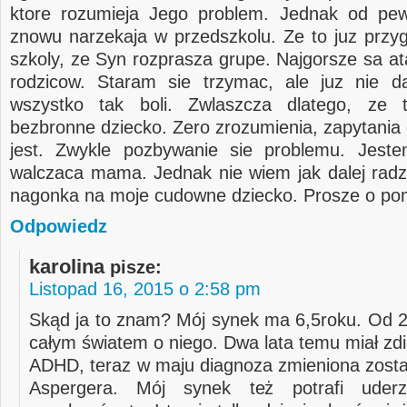
ktore rozumieja Jego problem. Jednak od pe
znowu narzekaja w przedszkolu. Ze to juz przy
szkoly, ze Syn rozprasza grupe. Najgorsze sa at
rodzicow. Staram sie trzymac, ale juz nie d
wszystko tak boli. Zwlaszcza dlatego, ze 
bezbronne dziecko. Zero zrozumienia, zapytania 
jest. Zwykle pozbywanie sie problemu. Jest
walczaca mama. Jednak nie wiem jak dalej radzi
nagonka na moje cudowne dziecko. Prosze o po
Odpowiedz
karolina
pisze:
Listopad 16, 2015 o 2:58 pm
Skąd ja to znam? Mój synek ma 6,5roku. Od 2 
całym światem o niego. Dwa lata temu miał z
ADHD, teraz w maju diagnoza zmieniona zosta
Aspergera. Mój synek też potrafi uderz