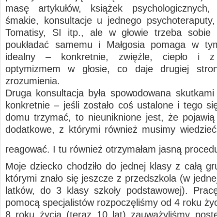
masę artykułów, książek psychologicznych, 
śmakie, konsultacje u jednego psychoteraputy,
Tomatisy, SI itp., ale w głowie trzeba sobie
poukładać samemu i Małgosia pomaga w ty
idealny – konkretnie, zwięźle, ciepło i
optymizmem w głosie, co daje drugiej stron
zrozumienia.
Druga konsultacja była spowodowana skutkami 
konkretnie – jeśli zostało coś ustalone i tego s
domu trzymać, to nieuniknione jest, że pojawią 
dodatkowe, z którymi również musimy wiedzieć 
reagować. I tu również otrzymałam jasną proce
Moje dziecko chodziło do jednej klasy z całą gr
którymi znało się jeszcze z przedszkola (w jedne
latków, do 3 klasy szkoły podstawowej). Pra
pomocą specjalistów rozpoczęliśmy od 4 roku życ
8 roku życia (teraz 10 lat) zauważyliśmy post