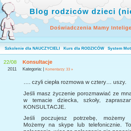
Blog rodziców dzieci (n
Doświadczenia Mamy Intelig
Szkolenie dla NAUCZYCIELI
Kurs dla RODZICÓW
System Mot
22/08
Konsultacje
2011
Kategoria: |
Komentarzy: 33 »
…. czyli ciepła rozmowa w cztery… uszy.
Jeśli masz życzenie porozmawiać ze mną,
w temacie dziecka, szkoły, zapras
KONSULTACJE.
Jeśli poczujesz potrzebę, możemy 
Możemy na skype lub telefonicznie. T