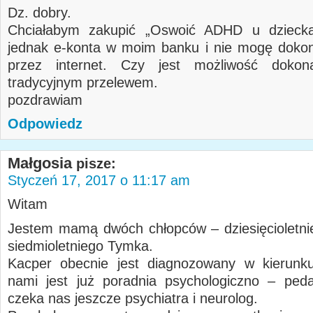
Dz. dobry.
Chciałabym zakupić „Oswoić ADHD u dziec
jednak e-konta w moim banku i nie mogę dokon
przez internet. Czy jest możliwość dokon
tradycyjnym przelewem.
pozdrawiam
Odpowiedz
Małgosia
pisze:
Styczeń 17, 2017 o 11:17 am
Witam
Jestem mamą dwóch chłopców – dziesięcioletni
siedmioletniego Tymka.
Kacper obecnie jest diagnozowany w kierun
nami jest już poradnia psychologiczno – ped
czeka nas jeszcze psychiatra i neurolog.