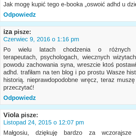
Jak mogę kupić tego e-booka „oswoić adhd u dz
Odpowiedz
iza
pisze:
Czerwiec 9, 2016 o 1:16 pm
Po wielu latach chodzenia o różnych p
terapeutach, psychologach, wiecznych wizytac
powodu zachowania syna, wreszcie ktoś postawi
adhd. trafiłam na ten blog i po prostu Wasze his
historią. nieprawdopodobne wręcz, teraz muszę
przeczytać!
Odpowiedz
Viola
pisze:
Listopad 24, 2015 o 12:07 pm
Małgosiu, dziękuję bardzo za wczorajsze k