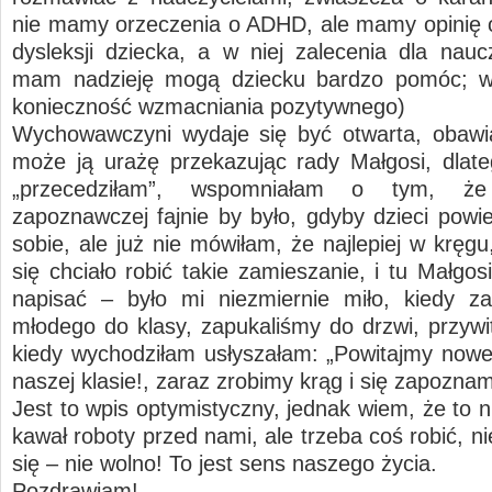
nie mamy orzeczenia o ADHD, ale mamy opinię 
dysleksji dziecka, a w niej zalecenia dla naucz
mam nadzieję mogą dziecku bardzo pomóc; w
konieczność wzmacniania pozytywnego)
Wychowawczyni wydaje się być otwarta, obawi
może ją urażę przekazując rady Małgosi, dlate
„przecedziłam”, wspomniałam o tym, że
zapoznawczej fajnie by było, gdyby dzieci powie
sobie, ale już nie mówiłam, że najlepiej w kręg
się chciało robić takie zamieszanie, i tu Małgo
napisać – było mi niezmiernie miło, kiedy z
młodego do klasy, zapukaliśmy do drzwi, przywit
kiedy wychodziłam usłyszałam: „Powitajmy now
naszej klasie!, zaraz zrobimy krąg i się zapozn
Jest to wpis optymistyczny, jednak wiem, że to n
kawał roboty przed nami, ale trzeba coś robić, 
się – nie wolno! To jest sens naszego życia.
Pozdrawiam!