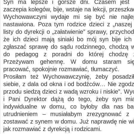
Syn ma lepsze i gorsze dni. Czasem jest
zaczepia kolegów, bije, wstaje na lekcji, przeszk
Wychowawczyni wydaje mi się być nie najle
nastawiona. Poza tym rodzice dzieci z „naszej 
listy do dyrekcji o „załatwienie” sprawy, przycho
że ich dzieci mają siniaki bo mój syn bije ich 
zgłaszać sprawę do sądu rodzinnego, chodzą w
do pedagog z poradni do której chodzę
Przeżywam gehennę. W domu staram si
pracować, spokojnie rozmawiać, tłumaczyć.
Prosiłam też Wychowawczynię, żeby posadził
siebie, z dala od okna i od bodźców… Nie zgodzi
przodu siedzą dzieci z wadą wzroku i niskie”. W
i Pani Dyrektor dążą do tego, żeby syn mia
indywidualne w domu, co byłoby dla nas b
utrudnieniem – musiałabym zrezygnować z 
zostawać z synem w domu. Już naprawdę nie wi
jak rozmawiać z dyrekcją i rodzicami.