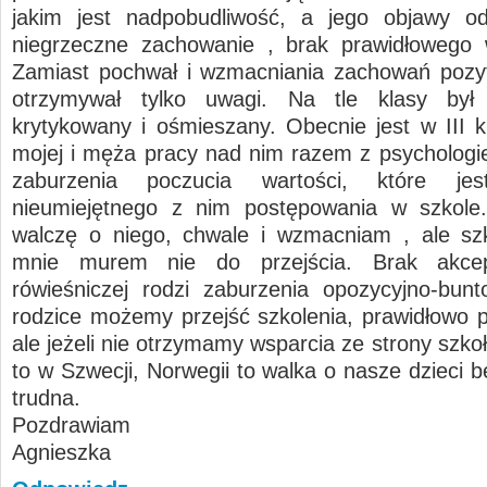
jakim jest nadpobudliwość, a jego objawy od
niegrzeczne zachowanie , brak prawidłowego 
Zamiast pochwał i wzmacniania zachowań pozy
otrzymywał tylko uwagi. Na tle klasy był w
krytykowany i ośmieszany. Obecnie jest w III k
mojej i męża pracy nad nim razem z psychologie
zaburzenia poczucia wartości, które jes
nieumiejętnego z nim postępowania w szkole.
walczę o niego, chwale i wzmacniam , ale szk
mnie murem nie do przejścia. Brak akcep
rówieśniczej rodzi zaburzenia opozycyjno-bun
rodzice możemy przejść szkolenia, prawidłowo 
ale jeżeli nie otrzymamy wsparcia ze strony szkoły
to w Szwecji, Norwegii to walka o nasze dzieci 
trudna.
Pozdrawiam
Agnieszka