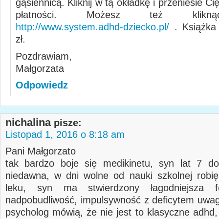
gąsiennicą. Kliknij w tą okładkę i przeniesie C
płatności. Możesz też klikną
http://www.system.adhd-dziecko.pl/
. Książka 
zł.
Pozdrawiam,
Małgorzata
Odpowiedz
nichalina
pisze:
Listopad 1, 2016 o 8:18 am
Pani Małgorzato
tak bardzo boje się medikinetu, syn lat 7 d
niedawna, w dni wolne od nauki szkolnej robi
leku, syn ma stwierdzony łagodniejsza 
nadpobudliwość, impulsywność z deficytem uwagi
psycholog mówią, że nie jest to klasyczne adhd,