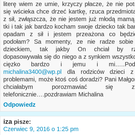
literę wiem ze umie, krzyczy płacze, że nie pot
się wścieka chce drzeć kartkę, rzuca przedmio
z sił, zwłąszcza, że nie jestem już młodą mamą
tki i tak jak bardzo kocham swoje dziecko tak b
opadam z sił i jestem przeażona co będzi
podołam? Sa momenty, ze nie radze sobie
dzieckiem, tak jakby On chciał by rze
dopasowywała się do niego a z synkiem wszystko
cięzko bardzo i jemu i mi…..Pod
michalina3400@wp.pl
dla rodziców dzieci z
problemami, może ktoś coś doradzi? Pani Małgo
chciałabym porozmawiać się 
telefonicznie….pozdrawiam Michalina
Odpowiedz
iza
pisze:
Czerwiec 9, 2016 o 1:25 pm