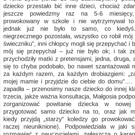
dziecko przestało bić inne dzieci, chociaż zda
jeszcze powiedzmy raz na 5-6 miesięcy,
prowokowany w szkole i nie wytrzymywał to 
jednak już nie było to samo, co kiedyś.
niegrzecznego pozostała, wszystko co robił mój 
świeczniku”, inni chłopcy mogli się przepychać i b
mój się przepychał – już nie było ok; i tak z
przychodziły matki z pretensjami, jedna, druga,
się to chyba podobało, bo nawet szantażowali 
za każdym razem, za każdym drobiazgiem: „z
mojej mamie i przyjdzie do ciebie do domu”….
zapadła – przenosimy nasze dziecko do innej kla
trzecia, jakże ważna konsultacja, Małgosia podpo
zorganizować powitanie dziecka w nowej 
przygotować samo dziecko na to, oraz jak 
kiedy przyjdą „starzy” koledzy go prowokować
raczej nieuniknione). Podpowiedziała w jaki
rozmawiać z nauczycielami, zwłaszcza o karan