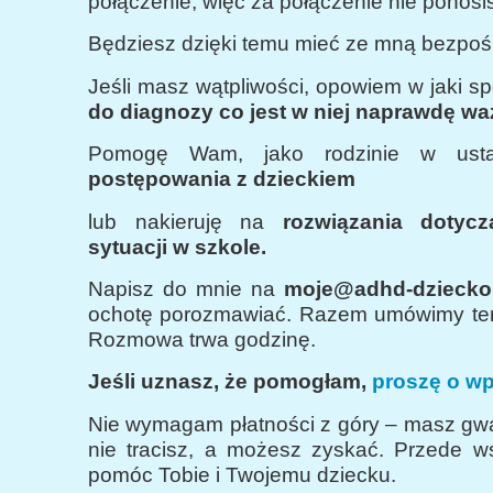
połączenie, więc za połączenie nie ponosi
Będziesz dzięki temu mieć ze mną bezpośr
Jeśli masz wątpliwości, opowiem w jaki s
do diagnozy co jest w niej naprawdę wa
Pomogę Wam, jako rodzinie w ust
postępowania z dzieckiem
lub nakieruję na
rozwiązania dotycz
sytuacji w szkole.
Napisz do mnie na
moje@adhd-dziecko.
ochotę porozmawiać. Razem umówimy te
Rozmowa trwa godzinę.
Jeśli uznasz, że pomogłam,
proszę o wpł
Nie wymagam płatności z góry – masz gwa
nie tracisz, a możesz zyskać. Przede w
pomóc Tobie i Twojemu dziecku.