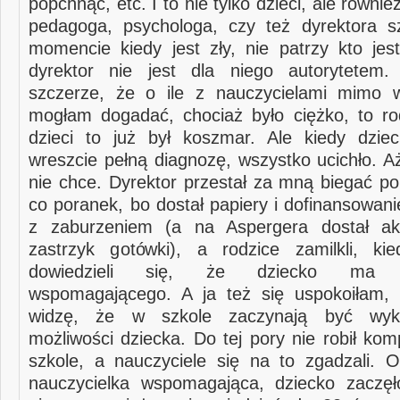
popchnąć, etc. I to nie tylko dzieci, ale równie
pedagoga, psychologa, czy też dyrektora s
momencie kiedy jest zły, nie patrzy kto jes
dyrektor nie jest dla niego autorytetem
szczerze, że o ile z nauczycielami mimo w
mogłam dogadać, chociaż było ciężko, to ro
dzieci to już był koszmar. Ale kiedy dzie
wreszcie pełną diagnozę, wszystko ucichło. A
nie chce. Dyrektor przestał za mną biegać po
co poranek, bo dostał papiery i dofinansowan
z zaburzeniem (a na Aspergera dostał aku
zastrzyk gotówki), a rodzice zamilkli, ki
dowiedzieli się, że dziecko ma na
wspomagającego. A ja też się uspokoiłam, 
widzę, że w szkole zaczynają być wyko
możliwości dziecka. Do tej pory nie robił kom
szkole, a nauczyciele się na to zgadzali. O
nauczycielka wspomagająca, dziecko zaczęł