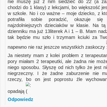
nie muszę już z nim siedzieć do 22 (a z
chodzi do 1 klasy) z lekcjami, bo większość je
w szkole. No i co ważne – moje dziecko, z kt
potrafiła sobie poradzić, okazuje si
najzdolniejszych dzieciaków w klasie. Na tą
dzienniku ma już 13literek A i 1 – B. Mam nadz
tak będzie mu szło i trzymam kciuki za Tw
napewno nie raz jeszcze wszystkich zaskoczy
Ja niestety mam z kolei problem z terapeutam
pory miałam 2 terapeutki, ale żadna nie moż
niego sposobu. Słyszę od nich tylko że jest n
niegrzeczny. I że żadne zaburzenie nie m
rzeczy, bo on jest poprostu źle wychowa
opadają
Odpowiedz