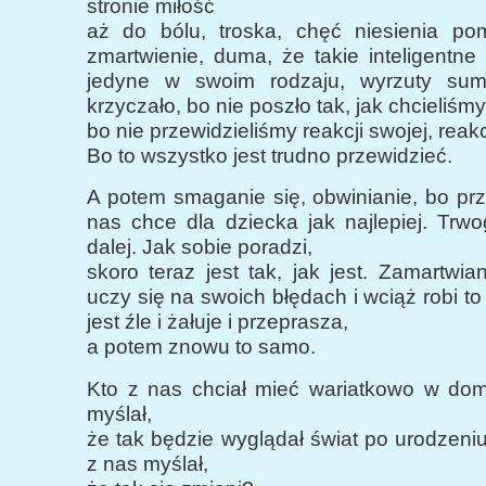
stronie miłość
aż do bólu, troska, chęć niesienia po
zmartwienie, duma, że takie inteligentne 
jedyne w swoim rodzaju, wyrzuty sumi
krzyczało, bo nie poszło tak, jak chcieliśmy
bo nie przewidzieliśmy reakcji swojej, reakc
Bo to wszystko jest trudno przewidzieć.
A potem smaganie się, obwinianie, bo pr
nas chce dla dziecka jak najlepiej. Trw
dalej. Jak sobie poradzi,
skoro teraz jest tak, jak jest. Zamartwian
uczy się na swoich błędach i wciąż robi t
jest źle i żałuje i przeprasza,
a potem znowu to samo.
Kto z nas chciał mieć wariatkowo w do
myślał,
że tak będzie wyglądał świat po urodzeni
z nas myślał,