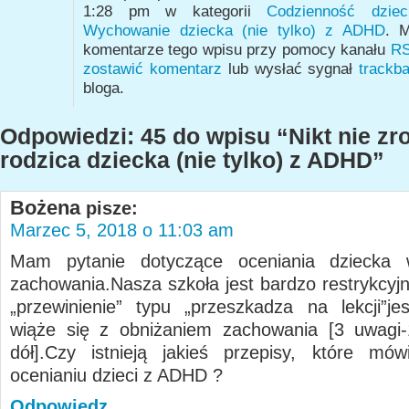
1:28 pm w kategorii
Codzienność dzi
Wychowanie dziecka (nie tylko) z ADHD
. M
komentarze tego wpisu przy pomocy kanału
RS
zostawić komentarz
lub wysłać sygnał
trackb
bloga.
Odpowiedzi: 45 do wpisu “Nikt nie zr
rodzica dziecka (nie tylko) z ADHD”
Bożena
pisze:
Marzec 5, 2018 o 11:03 am
Mam pytanie dotyczące oceniania dziecka
zachowania.Nasza szkoła jest bardzo restrykcyjn
„przewinienie” typu „przeszkadza na lekcji”j
wiąże się z obniżaniem zachowania [3 uwagi-
dół].Czy istnieją jakieś przepisy, które mó
ocenianiu dzieci z ADHD ?
Odpowiedz