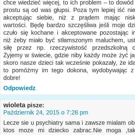
chce wiedzieć więcej, to ich problem – to dowód
prostu są od was głupsi. Poza tym lepiej iść ni
akceptując siebie, niż z prądem mając nisk
wartości. Będę bardzo szczęśliwa jeśli moje dz
czuło się kochane i akceptowane pozostając in
niż żeby miało być stłamszonym maluchem, us
siłę przez np. rzeczywistość przedszkolną c
Żyjemy w świecie, gdzie niby każdy może żyć ja
skoro nasze dzieci tak wcześnie pokazały, że id
to pomóżmy im tego dokona, wydobywając z 
dobre!
Odpowiedz
wioleta
pisze:
Październik 24, 2015 o 7:28 pm
Lecze sie u psychiatry sama i zawsze mialam ob
ktos moze mi dziecko zabrac.Nie moga ,ta