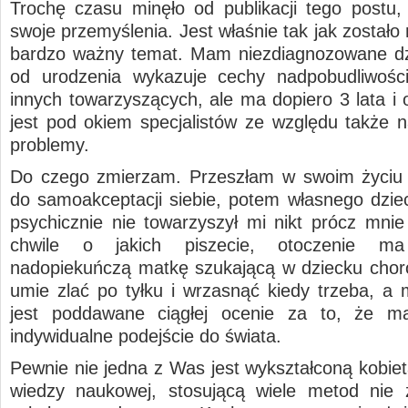
Trochę czasu minęło od publikacji tego postu,
swoje przemyślenia. Jest właśnie tak jak zostało 
bardzo ważny temat. Mam niezdiagnozowane dz
od urodzenia wykazuje cechy nadpobudliwośc
innych towarzyszących, ale ma dopiero 3 lata i 
jest pod okiem specjalistów ze względu także 
problemy.
Do czego zmierzam. Przeszłam w swoim życiu 
do samoakceptacji siebie, potem własnego dziec
psychicznie nie towarzyszył mi nikt prócz mnie
chwile o jakich piszecie, otoczenie 
nadopiekuńczą matkę szukającą w dziecku choró
umie zlać po tyłku i wrzasnąć kiedy trzeba, a 
jest poddawane ciągłej ocenie za to, że m
indywidualne podejście do świata.
Pewnie nie jedna z Was jest wykształconą kobiet
wiedzy naukowej, stosującą wiele metod nie 