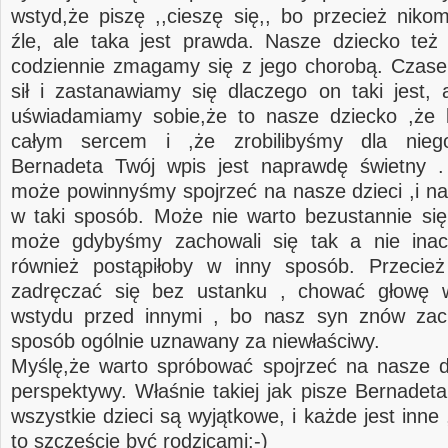
wstyd,że piszę ,,cieszę się,, bo przecież niko
źle, ale taka jest prawda. Nasze dziecko te
codziennie zmagamy się z jego chorobą. Czas
sił i zastanawiamy się dlaczego on taki jest, a
uświadamiamy sobie,że to nasze dziecko ,że
całym sercem i ,że zrobilibyśmy dla nieg
Bernadeta Twój wpis jest naprawdę świetny .
może powinnyśmy spojrzeć na nasze dzieci ,i na
w taki sposób. Może nie warto bezustannie się
może gdybyśmy zachowali się tak a nie inacz
również postąpiłoby w inny sposób. Przecie
zadręczać się bez ustanku , chować głowę 
wstydu przed innymi , bo nasz syn znów zac
sposób ogólnie uznawany za niewłaściwy.
Myślę,że warto spróbować spojrzeć na nasze dz
perspektywy. Właśnie takiej jak pisze Bernadeta
wszystkie dzieci są wyjątkowe, i każde jest inn
to szczęście być rodzicami:-)