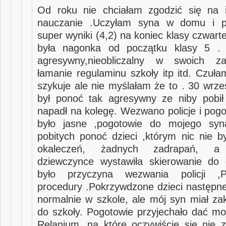
Od roku nie chciałam zgodzić się na i
nauczanie .Uczyłam syna w domu i pr
super wyniki (4,2) na koniec klasy czwar
była nagonka od początku klasy 5 . 
agresywny,nieobliczalny w swoich za
łamanie regulaminu szkoły itp itd. Czuła
szykuje ale nie myślałam że to . 30 wrze
był ponoć tak agresywny ze niby pobił
napadł na kolegę. Wezwano policje i pogo
było jasne ,pogotowie do mojego sy
pobitych ponoć dzieci ,którym nic nie b
okaleczeń, żadnych zadrapań, a h
dziewczynce wystawiła skierowanie do 
było przyczyna wezwania policji ,
procedury .Pokrzywdzone dzieci następne
normalnie w szkole, ale mój syn miał zak
do szkoły. Pogotowie przyjechało dać m
Relanium ,na które oczywiście się nie 