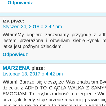
Odpowiedz
iza
pisze:
Styczeń 24, 2018 o 2:42 pm
Witam!My dopiero zaczynamy przygodę z adhd
jestem przerażona i obwiniam siebie.Synek m
latka jest późnym dzieckiem.
Odpowiedz
MARZENA
pisze:
Listopad 18, 2017 o 4:42 pm
Witam! Bardzo się cieszę,że Was znalazłam.By
dziecka z ADHD TO CIĄGŁA WALKA Z SAMY
EMOCJAMI.To łzy,bezradność i cierpienie.Wie
uczuć,ale kiedy staje przede mna mój prawie pię
uśmiecha się do mnie to zapominam o wszystk