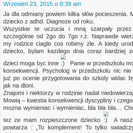
Wrzesień 23, 2015 o 8:39 am
Ja dla odmiany powiem kilka słów pocieszenia. 
dziecko z adhd. Diagnoze od roku.
Wszystkie te uczucia i mną szarpały przez
szczególnie od 2go do 7go r.ż. Naprawde wier
my rodzice ciagle cos robimy zle. A kiedy urod
dziecko, bylam kazdego dnia coraz bardziej 
dzieci moga byc inne
Panie w przedszkolu mó
konsekwencji. Psycholog w przedszkolu nic nie
już po ocenie przygotowania do szkoly widac b
jak na dloni.
Znajomi i niektorzy w rodzinie nadal niedowierza
Mowią – kwestia konsekwencji dyscypliny i czego
mozna wymieniac i wymieniac, bla bla bla… Ch
tez ze mam rozpieszczone dziecko
A nasza
powtarza : „To komplement! To tylko swiadcz