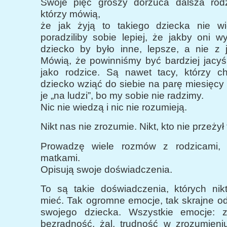
Swoje pięć groszy dorzuca dalsza rodz
którzy mówią,
że jak żyją to takiego dziecka nie wid
poradziliby sobie lepiej, że jakby oni w
dziecko by było inne, lepsze, a nie z
Mówią, że powinniśmy być bardziej jacyś 
jako rodzice. Są nawet tacy, którzy ch
dziecko wziąć do siebie na parę miesięcy
je „na ludzi”, bo my sobie nie radzimy.
Nic nie wiedzą i nic nie rozumieją.
Nikt nas nie zrozumie. Nikt, kto nie przeżył 
Prowadzę wiele rozmów z rodzicami, n
matkami.
Opisują swoje doświadczenia.
To są takie doświadczenia, których nikt
mieć. Tak ogromne emocje, tak skrajne o
swojego dziecka. Wszystkie emocje: zło
bezradność, żal, trudność w zrozumieniu