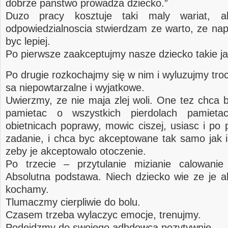
dobrze panstwo prowadza dziecko.”
Duzo pracy kosztuje taki maly wariat, a
odpowiedzialnoscia stwierdzam ze warto, ze n
byc lepiej.
Po pierwsze zaakceptujmy nasze dziecko takie ja
Po drugie rozkochajmy się w nim i wyluzujmy tr
sa niepowtarzalne i wyjatkowe.
Uwierzmy, ze nie maja zlej woli. One tez chca 
pamietac o wszystkich pierdolach pamiet
obietnicach poprawy, mowic ciszej, usiasc i po 
zadanie, i chca byc akceptowane tak samo jak
zeby je akceptowalo otoczenie.
Po trzecie – przytulanie mizianie calowanie
Absolutna podstawa. Niech dziecko wie ze je a
kochamy.
Tlumaczmy cierpliwie do bolu.
Czasem trzeba wylaczyc emocje, trenujmy.
Podejdzmy do swojego adhdowca pozytywnie.