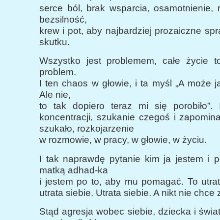
serce ból, brak wsparcia, osamotnienie, 
bezsilność,
krew i pot, aby najbardziej prozaiczne sp
skutku.
Wszystko jest problemem, całe życie to
problem.
I ten chaos w głowie, i ta myśl „A może 
Ale nie,
to tak dopiero teraz mi się porobiło”. 
koncentracji, szukanie czegoś i zapomin
szukało, rozkojarzenie
w rozmowie, w pracy, w głowie, w życiu.
I tak naprawdę pytanie kim ja jestem i 
matką adhad-ka
i jestem po to, aby mu pomagać. To utra
utrata siebie. Utrata siebie. A nikt nie chce 
Stąd agresja wobec siebie, dziecka i świat