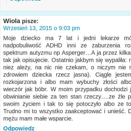
Wiola
pisze:
Wrzesień 13, 2015 o 9:03 pm
Moje dziecko ma 7 lat i jedni lekarze m
nadpobuliwość ADHD inni ze zaburzenia r
spektrum autyzmu np Asperger…A ja przez kilka l
tak jak opisujecie. Ostatnio jakbym się wypaliła:
niez ależy, na nic nie czekam, o niczym nie
zdrowiem dziecka rzecz jasna). Ciągle jest
rozkojarzona i albo mam wybuchy złości albo
wieczór jak bóbr. W moim przypadku dochodzi j
obwinianie siebie za ten stan rzeczy….ze źle 
swoim życiem i tak to się potoczyło albo ze t
Trudno mi to wszystko zaakceptować i unieść.
mężu mam małe wsparcie.
Odpowiedz