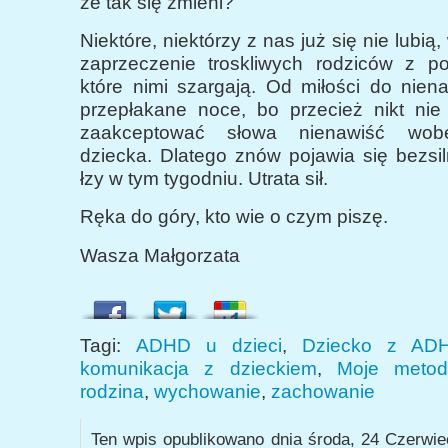
że tak się zmieni?
Niektóre, niektórzy z nas już się nie lubią
zaprzeczenie troskliwych rodziców z p
które nimi szargają. Od miłości do niena
przepłakane noce, bo przecież nikt nie 
zaakceptować słowa nienawiść wob
dziecka. Dlatego znów pojawia się bezsil
łzy w tym tygodniu. Utrata sił.
Ręka do góry, kto wie o czym piszę.
Wasza Małgorzata
Tagi:
ADHD u dzieci
,
Dziecko z AD
komunikacja z dzieckiem
,
Moje meto
rodzina
,
wychowanie
,
zachowanie
Ten wpis opublikowano dnia środa, 24 Czerwie