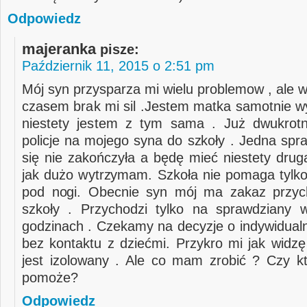
Odpowiedz
majeranka
pisze:
Październik 11, 2015 o 2:51 pm
Mój syn przysparza mi wielu problemow , ale 
czasem brak mi sil .Jestem matka samotnie w
niestety jestem z tym sama . Już dwukrot
policje na mojego syna do szkoły . Jedna spr
się nie zakończyła a będę mieć niestety drug
jak dużo wytrzymam. Szkoła nie pomaga tylko
pod nogi. Obecnie syn mój ma zakaz przyc
szkoły . Przychodzi tylko na sprawdziany 
godzinach . Czekamy na decyzje o indywidual
bez kontaktu z dziećmi. Przykro mi jak widzę
jest izolowany . Ale co mam zrobić ? Czy 
pomoże?
Odpowiedz