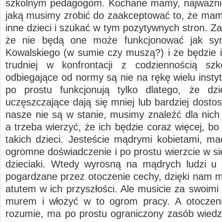
szkolnym pedagogom. Kochane mamy, najważnie
jaką musimy zrobić do zaakceptować to, że mamy
inne dzieci i szukać w tym pozytywnych stron. Z
że nie będą one może funkcjonować jak sy
Kowalskiego (w sumie czy muszą?) i że będzie 
trudniej w konfrontacji z codziennością szk
odbiegające od normy są nie na rękę wielu insty
po prostu funkcjonują tylko dlatego, że dzi
uczęszczające dają się mniej lub bardziej dosto
nasze nie są w stanie, musimy znaleźć dla nich 
a trzeba wierzyć, że ich będzie coraz więcej, bo
takich dzieci. Jesteście mądrymi kobietami, m
ogromne doświadczenie i po prostu wierzcie w si
dzieciaki. Wtedy wyrosną na mądrych ludzi u 
pogardzane przez otoczenie cechy, dzięki nam m
atutem w ich przyszłości. Ale musicie za swoimi
murem i włożyć w to ogrom pracy. A otoczeni
rozumie, ma po prostu ograniczony zasób wiedzy