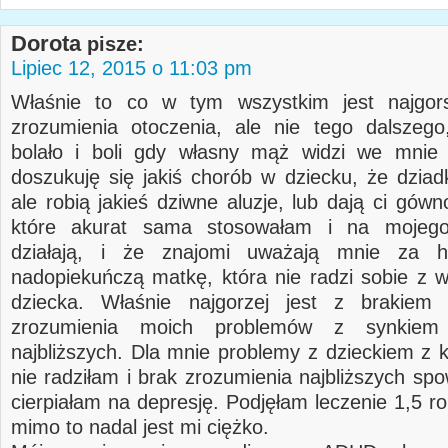
Dorota
pisze:
Lipiec 12, 2015 o 11:03 pm
Właśnie to co w tym wszystkim jest najgor
zrozumienia otoczenia, ale nie tego dalszego,
bolało i boli gdy własny mąż widzi we mnie 
doszukuję się jakiś chorób w dziecku, że dziad
ale robią jakieś dziwne aluzje, lub dają ci gów
które akurat sama stosowałam i na mojeg
działają, i że znajomi uważają mnie za hi
nadopiekuńczą matkę, która nie radzi sobie z
dziecka. Właśnie najgorzej jest z brakiem a
zrozumienia moich problemów z synkiem
najbliższych. Dla mnie problemy z dzieckiem z k
nie radziłam i brak zrozumienia najbliższych sp
cierpiałam na depresję. Podjęłam leczenie 1,5 r
mimo to nadal jest mi ciężko.