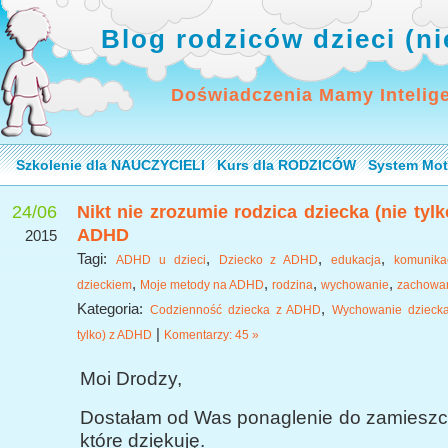
Blog rodziców dzieci (n
Doświadczenia Mamy Intelig
Szkolenie dla NAUCZYCIELI
Kurs dla RODZICÓW
System Mot
24/06
Nikt nie zrozumie rodzica dziecka (nie tylk
ADHD
2015
Tagi:
,
,
,
ADHD u dzieci
Dziecko z ADHD
edukacja
komunika
,
,
,
,
dzieckiem
Moje metody na ADHD
rodzina
wychowanie
zachowa
Kategoria:
,
Codzienność dziecka z ADHD
Wychowanie dziecka
|
tylko) z ADHD
Komentarzy: 45 »
Moi Drodzy,
Dostałam od Was ponaglenie do zamieszcz
które dziękuję.