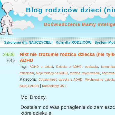
Blog rodziców dzieci (n
Doświadczenia Mamy Intelig
Szkolenie dla NAUCZYCIELI
Kurs dla RODZICÓW
System Mot
24/06
Nikt nie zrozumie rodzica dziecka (nie tylk
ADHD
2015
Tagi:
,
,
,
ADHD u dzieci
Dziecko z ADHD
edukacja
komunika
,
,
,
,
dzieckiem
Moje metody na ADHD
rodzina
wychowanie
zachowa
Kategoria:
,
Codzienność dziecka z ADHD
Wychowanie dziecka
|
tylko) z ADHD
Komentarzy: 45 »
Moi Drodzy,
Dostałam od Was ponaglenie do zamieszcz
które dziękuję.