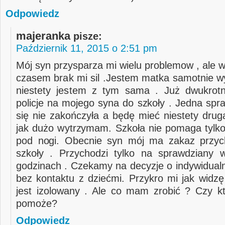
Odpowiedz
majeranka
pisze:
Październik 11, 2015 o 2:51 pm
Mój syn przysparza mi wielu problemow , ale 
czasem brak mi sil .Jestem matka samotnie w
niestety jestem z tym sama . Już dwukrot
policje na mojego syna do szkoły . Jedna spr
się nie zakończyła a będę mieć niestety drug
jak dużo wytrzymam. Szkoła nie pomaga tylko
pod nogi. Obecnie syn mój ma zakaz przyc
szkoły . Przychodzi tylko na sprawdziany 
godzinach . Czekamy na decyzje o indywidual
bez kontaktu z dziećmi. Przykro mi jak widzę
jest izolowany . Ale co mam zrobić ? Czy 
pomoże?
Odpowiedz