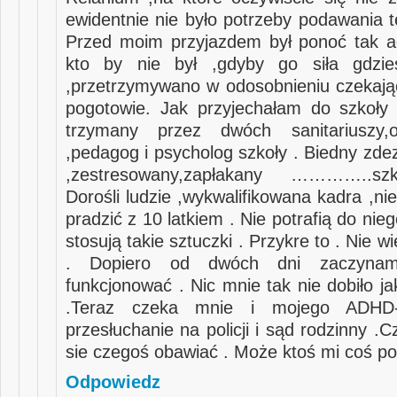
ewidentnie nie było potrzeby podawania t
Przed moim przyjazdem był ponoć tak a
kto by nie był ,gdyby go siła gdzie
,przetrzymywano w odosobnieniu czekając 
pogotowie. Jak przyjechałam do szkoły
trzymany przez dwóch sanitariuszy,o
,pedagog i psycholog szkoły . Biedny zde
,zestresowany,zapłakany …………..sz
Dorośli ludzie ,wykwalifikowana kadra ,n
pradzić z 10 latkiem . Nie potrafią do nieg
stosują takie sztuczki . Przykre to . Nie w
. Dopiero od dwóch dni zaczynam
funkcjonować . Nic mnie tak nie dobiło ja
.Teraz czeka mnie i mojego ADHD-
przesłuchanie na policji i sąd rodzinny 
sie czegoś obawiać . Może ktoś mi coś po
Odpowiedz