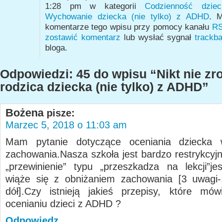
1:28 pm w kategorii
Codzienność dzi
Wychowanie dziecka (nie tylko) z ADHD
. M
komentarze tego wpisu przy pomocy kanału
RS
zostawić komentarz
lub wysłać sygnał
trackb
bloga.
Odpowiedzi: 45 do wpisu “Nikt nie zr
rodzica dziecka (nie tylko) z ADHD”
Bożena
pisze:
Marzec 5, 2018 o 11:03 am
Mam pytanie dotyczące oceniania dziecka
zachowania.Nasza szkoła jest bardzo restrykcyjn
„przewinienie” typu „przeszkadza na lekcji”j
wiąże się z obniżaniem zachowania [3 uwagi-
dół].Czy istnieją jakieś przepisy, które mó
ocenianiu dzieci z ADHD ?
Odpowiedz