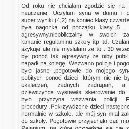
Od roku nie chciałam zgodzić się na i
nauczanie .Uczyłam syna w domu i pr
super wyniki (4,2) na koniec klasy czwar
była nagonka od początku klasy 5 . 
agresywny,nieobliczalny w swoich za
łamanie regulaminu szkoły itp itd. Czuła
szykuje ale nie myślałam że to . 30 wrze
był ponoć tak agresywny ze niby pobił
napadł na kolegę. Wezwano policje i pogo
było jasne ,pogotowie do mojego sy
pobitych ponoć dzieci ,którym nic nie b
okaleczeń, żadnych zadrapań, a h
dziewczynce wystawiła skierowanie do 
było przyczyna wezwania policji ,
procedury .Pokrzywdzone dzieci następne
normalnie w szkole, ale mój syn miał zak
do szkoły. Pogotowie przyjechało dać m
Relanium ,na które oczywiście się nie 