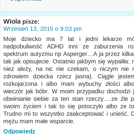
Wiola
pisze:
Wrzesień 13, 2015 o 9:03 pm
Moje dziecko ma 7 lat i jedni lekarze m
nadpobuliwość ADHD inni ze zaburzenia r
spektrum autyzmu np Asperger…A ja przez kilka l
tak jak opisujecie. Ostatnio jakbym się wypaliła:
niez ależy, na nic nie czekam, o niczym nie
zdrowiem dziecka rzecz jasna). Ciągle jest
rozkojarzona i albo mam wybuchy złości albo
wieczór jak bóbr. W moim przypadku dochodzi j
obwinianie siebie za ten stan rzeczy….ze źle 
swoim życiem i tak to się potoczyło albo ze t
Trudno mi to wszystko zaakceptować i unieść.
mężu mam małe wsparcie.
Odpowiedz