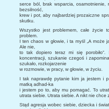
serce ból, brak wsparcia, osamotnienie, 
bezsilność,
krew i pot, aby najbardziej prozaiczne sp
skutku.
Wszystko jest problemem, całe życie to
problem.
I ten chaos w głowie, i ta myśl „A może 
Ale nie,
to tak dopiero teraz mi się porobiło”. 
koncentracji, szukanie czegoś i zapomin
szukało, rozkojarzenie
w rozmowie, w pracy, w głowie, w życiu.
I tak naprawdę pytanie kim ja jestem i 
matką adhad-ka
i jestem po to, aby mu pomagać. To utra
utrata siebie. Utrata siebie. A nikt nie chce 
Stąd agresja wobec siebie, dziecka i świat