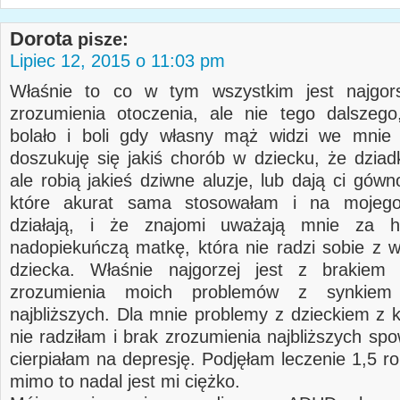
Dorota
pisze:
Lipiec 12, 2015 o 11:03 pm
Właśnie to co w tym wszystkim jest najgor
zrozumienia otoczenia, ale nie tego dalszego,
bolało i boli gdy własny mąż widzi we mnie 
doszukuję się jakiś chorób w dziecku, że dziad
ale robią jakieś dziwne aluzje, lub dają ci gów
które akurat sama stosowałam i na mojeg
działają, i że znajomi uważają mnie za hi
nadopiekuńczą matkę, która nie radzi sobie z
dziecka. Właśnie najgorzej jest z brakiem a
zrozumienia moich problemów z synkiem
najbliższych. Dla mnie problemy z dzieckiem z k
nie radziłam i brak zrozumienia najbliższych sp
cierpiałam na depresję. Podjęłam leczenie 1,5 r
mimo to nadal jest mi ciężko.