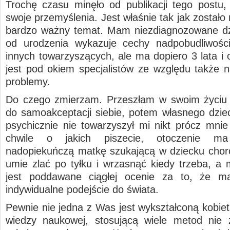
Trochę czasu minęło od publikacji tego postu,
swoje przemyślenia. Jest właśnie tak jak zostało 
bardzo ważny temat. Mam niezdiagnozowane dz
od urodzenia wykazuje cechy nadpobudliwośc
innych towarzyszących, ale ma dopiero 3 lata i 
jest pod okiem specjalistów ze względu także 
problemy.
Do czego zmierzam. Przeszłam w swoim życiu 
do samoakceptacji siebie, potem własnego dziec
psychicznie nie towarzyszył mi nikt prócz mnie
chwile o jakich piszecie, otoczenie 
nadopiekuńczą matkę szukającą w dziecku choró
umie zlać po tyłku i wrzasnąć kiedy trzeba, a 
jest poddawane ciągłej ocenie za to, że m
indywidualne podejście do świata.
Pewnie nie jedna z Was jest wykształconą kobiet
wiedzy naukowej, stosującą wiele metod nie 