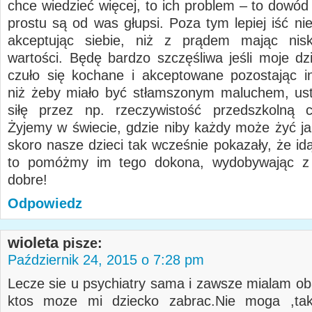
chce wiedzieć więcej, to ich problem – to dowód
prostu są od was głupsi. Poza tym lepiej iść ni
akceptując siebie, niż z prądem mając nisk
wartości. Będę bardzo szczęśliwa jeśli moje dz
czuło się kochane i akceptowane pozostając in
niż żeby miało być stłamszonym maluchem, us
siłę przez np. rzeczywistość przedszkolną c
Żyjemy w świecie, gdzie niby każdy może żyć ja
skoro nasze dzieci tak wcześnie pokazały, że id
to pomóżmy im tego dokona, wydobywając z 
dobre!
Odpowiedz
wioleta
pisze:
Październik 24, 2015 o 7:28 pm
Lecze sie u psychiatry sama i zawsze mialam ob
ktos moze mi dziecko zabrac.Nie moga ,ta