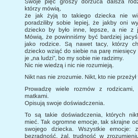
Swoje pięć groszy dorzuca dalsza rodz
którzy mówią,
że jak żyją to takiego dziecka nie wid
poradziliby sobie lepiej, że jakby oni w
dziecko by było inne, lepsze, a nie z
Mówią, że powinniśmy być bardziej jacyś 
jako rodzice. Są nawet tacy, którzy ch
dziecko wziąć do siebie na parę miesięcy
je „na ludzi”, bo my sobie nie radzimy.
Nic nie wiedzą i nic nie rozumieją.
Nikt nas nie zrozumie. Nikt, kto nie przeżył 
Prowadzę wiele rozmów z rodzicami, n
matkami.
Opisują swoje doświadczenia.
To są takie doświadczenia, których nikt
mieć. Tak ogromne emocje, tak skrajne o
swojego dziecka. Wszystkie emocje: zło
bezradność, żal, trudność w zrozumieniu