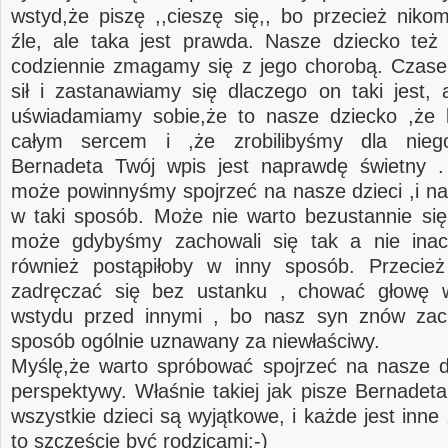
wstyd,że piszę ,,cieszę się,, bo przecież niko
źle, ale taka jest prawda. Nasze dziecko te
codziennie zmagamy się z jego chorobą. Czas
sił i zastanawiamy się dlaczego on taki jest, a
uświadamiamy sobie,że to nasze dziecko ,że
całym sercem i ,że zrobilibyśmy dla nieg
Bernadeta Twój wpis jest naprawdę świetny .
może powinnyśmy spojrzeć na nasze dzieci ,i na
w taki sposób. Może nie warto bezustannie się
może gdybyśmy zachowali się tak a nie inacz
również postąpiłoby w inny sposób. Przecie
zadręczać się bez ustanku , chować głowę 
wstydu przed innymi , bo nasz syn znów zac
sposób ogólnie uznawany za niewłaściwy.
Myślę,że warto spróbować spojrzeć na nasze dz
perspektywy. Właśnie takiej jak pisze Bernadeta
wszystkie dzieci są wyjątkowe, i każde jest inn
to szczęście być rodzicami:-)