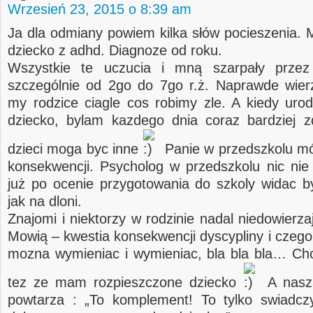
Wrzesień 23, 2015 o 8:39 am
Ja dla odmiany powiem kilka słów pocieszenia. 
dziecko z adhd. Diagnoze od roku.
Wszystkie te uczucia i mną szarpały przez
szczególnie od 2go do 7go r.ż. Naprawde wier
my rodzice ciagle cos robimy zle. A kiedy urod
dziecko, bylam kazdego dnia coraz bardziej 
dzieci moga byc inne
Panie w przedszkolu mó
konsekwencji. Psycholog w przedszkolu nic nie
już po ocenie przygotowania do szkoly widac b
jak na dloni.
Znajomi i niektorzy w rodzinie nadal niedowierza
Mowią – kwestia konsekwencji dyscypliny i czego
mozna wymieniac i wymieniac, bla bla bla… Ch
tez ze mam rozpieszczone dziecko
A nasza
powtarza : „To komplement! To tylko swiadcz