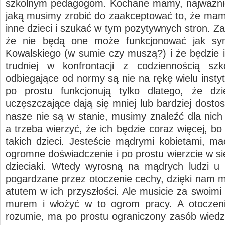
szkolnym pedagogom. Kochane mamy, najważnie
jaką musimy zrobić do zaakceptować to, że mamy
inne dzieci i szukać w tym pozytywnych stron. Z
że nie będą one może funkcjonować jak sy
Kowalskiego (w sumie czy muszą?) i że będzie 
trudniej w konfrontacji z codziennością szk
odbiegające od normy są nie na rękę wielu insty
po prostu funkcjonują tylko dlatego, że dzi
uczęszczające dają się mniej lub bardziej dosto
nasze nie są w stanie, musimy znaleźć dla nich 
a trzeba wierzyć, że ich będzie coraz więcej, bo
takich dzieci. Jesteście mądrymi kobietami, m
ogromne doświadczenie i po prostu wierzcie w si
dzieciaki. Wtedy wyrosną na mądrych ludzi u 
pogardzane przez otoczenie cechy, dzięki nam m
atutem w ich przyszłości. Ale musicie za swoimi
murem i włożyć w to ogrom pracy. A otoczeni
rozumie, ma po prostu ograniczony zasób wiedzy