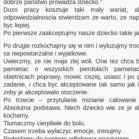
dobrze panstwo prowadza dziecko.”
Duzo pracy kosztuje taki maly wariat, a
odpowiedzialnoscia stwierdzam ze warto, ze n
byc lepiej.
Po pierwsze zaakceptujmy nasze dziecko takie ja
Po drugie rozkochajmy się w nim i wyluzujmy tr
sa niepowtarzalne i wyjatkowe.
Uwierzmy, ze nie maja zlej woli. One tez chca 
pamietac o wszystkich pierdolach pamiet
obietnicach poprawy, mowic ciszej, usiasc i po 
zadanie, i chca byc akceptowane tak samo jak
zeby je akceptowalo otoczenie.
Po trzecie – przytulanie mizianie calowanie
Absolutna podstawa. Niech dziecko wie ze je a
kochamy.
Tlumaczmy cierpliwie do bolu.
Czasem trzeba wylaczyc emocje, trenujmy.
Podejdzmy do swojego adhdowca pozytywnie.