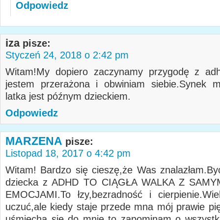
Odpowiedz
iza
pisze:
Styczeń 24, 2018 o 2:42 pm
Witam!My dopiero zaczynamy przygodę z adhd
jestem przerażona i obwiniam siebie.Synek m
latka jest późnym dzieckiem.
Odpowiedz
MARZENA
pisze:
Listopad 18, 2017 o 4:42 pm
Witam! Bardzo się cieszę,że Was znalazłam.By
dziecka z ADHD TO CIĄGŁA WALKA Z SAMY
EMOCJAMI.To łzy,bezradność i cierpienie.Wie
uczuć,ale kiedy staje przede mna mój prawie pię
uśmiecha się do mnie to zapominam o wszystk