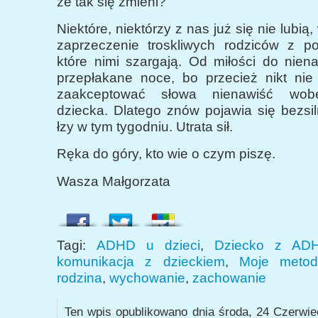
że tak się zmieni?
Niektóre, niektórzy z nas już się nie lubią
zaprzeczenie troskliwych rodziców z p
które nimi szargają. Od miłości do niena
przepłakane noce, bo przecież nikt nie 
zaakceptować słowa nienawiść wob
dziecka. Dlatego znów pojawia się bezsil
łzy w tym tygodniu. Utrata sił.
Ręka do góry, kto wie o czym piszę.
Wasza Małgorzata
Tagi:
ADHD u dzieci
,
Dziecko z AD
komunikacja z dzieckiem
,
Moje meto
rodzina
,
wychowanie
,
zachowanie
Ten wpis opublikowano dnia środa, 24 Czerwie