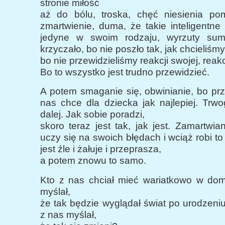
stronie miłość
aż do bólu, troska, chęć niesienia po
zmartwienie, duma, że takie inteligentne 
jedyne w swoim rodzaju, wyrzuty sumi
krzyczało, bo nie poszło tak, jak chcieliśmy
bo nie przewidzieliśmy reakcji swojej, reakc
Bo to wszystko jest trudno przewidzieć.
A potem smaganie się, obwinianie, bo pr
nas chce dla dziecka jak najlepiej. Trw
dalej. Jak sobie poradzi,
skoro teraz jest tak, jak jest. Zamartwian
uczy się na swoich błędach i wciąż robi t
jest źle i żałuje i przeprasza,
a potem znowu to samo.
Kto z nas chciał mieć wariatkowo w do
myślał,
że tak będzie wyglądał świat po urodzeni
z nas myślał,