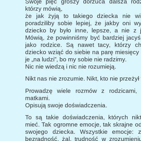
Swoje pięć groszy dorzuca dalsza rodz
którzy mówią,
że jak żyją to takiego dziecka nie wid
poradziliby sobie lepiej, że jakby oni w
dziecko by było inne, lepsze, a nie z
Mówią, że powinniśmy być bardziej jacyś 
jako rodzice. Są nawet tacy, którzy ch
dziecko wziąć do siebie na parę miesięcy
je „na ludzi”, bo my sobie nie radzimy.
Nic nie wiedzą i nic nie rozumieją.
Nikt nas nie zrozumie. Nikt, kto nie przeżył 
Prowadzę wiele rozmów z rodzicami, n
matkami.
Opisują swoje doświadczenia.
To są takie doświadczenia, których nikt
mieć. Tak ogromne emocje, tak skrajne o
swojego dziecka. Wszystkie emocje: zło
bezradność, żal, trudność w zrozumieniu