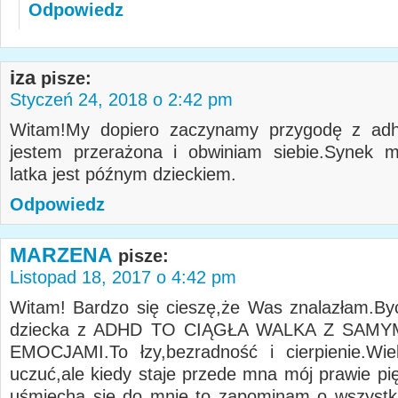
Odpowiedz
iza
pisze:
Styczeń 24, 2018 o 2:42 pm
Witam!My dopiero zaczynamy przygodę z adhd
jestem przerażona i obwiniam siebie.Synek m
latka jest późnym dzieckiem.
Odpowiedz
MARZENA
pisze:
Listopad 18, 2017 o 4:42 pm
Witam! Bardzo się cieszę,że Was znalazłam.By
dziecka z ADHD TO CIĄGŁA WALKA Z SAMY
EMOCJAMI.To łzy,bezradność i cierpienie.Wie
uczuć,ale kiedy staje przede mna mój prawie pię
uśmiecha się do mnie to zapominam o wszystk