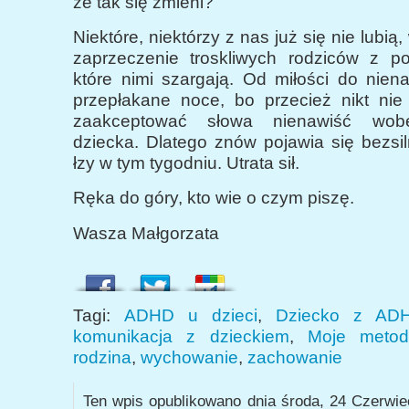
że tak się zmieni?
Niektóre, niektórzy z nas już się nie lubią
zaprzeczenie troskliwych rodziców z p
które nimi szargają. Od miłości do niena
przepłakane noce, bo przecież nikt nie 
zaakceptować słowa nienawiść wob
dziecka. Dlatego znów pojawia się bezsil
łzy w tym tygodniu. Utrata sił.
Ręka do góry, kto wie o czym piszę.
Wasza Małgorzata
Tagi:
ADHD u dzieci
,
Dziecko z AD
komunikacja z dzieckiem
,
Moje meto
rodzina
,
wychowanie
,
zachowanie
Ten wpis opublikowano dnia środa, 24 Czerwie