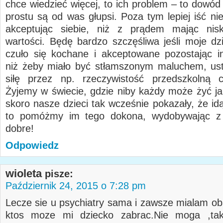
chce wiedzieć więcej, to ich problem – to dowód
prostu są od was głupsi. Poza tym lepiej iść ni
akceptując siebie, niż z prądem mając nisk
wartości. Będę bardzo szczęśliwa jeśli moje dz
czuło się kochane i akceptowane pozostając in
niż żeby miało być stłamszonym maluchem, us
siłę przez np. rzeczywistość przedszkolną c
Żyjemy w świecie, gdzie niby każdy może żyć ja
skoro nasze dzieci tak wcześnie pokazały, że id
to pomóżmy im tego dokona, wydobywając z 
dobre!
Odpowiedz
wioleta
pisze:
Październik 24, 2015 o 7:28 pm
Lecze sie u psychiatry sama i zawsze mialam ob
ktos moze mi dziecko zabrac.Nie moga ,ta