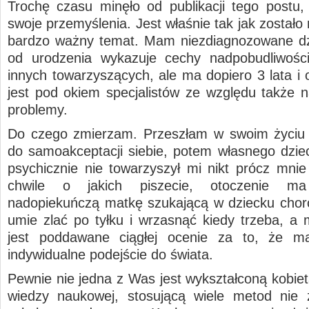
Trochę czasu minęło od publikacji tego postu,
swoje przemyślenia. Jest właśnie tak jak zostało 
bardzo ważny temat. Mam niezdiagnozowane dz
od urodzenia wykazuje cechy nadpobudliwośc
innych towarzyszących, ale ma dopiero 3 lata i 
jest pod okiem specjalistów ze względu także 
problemy.
Do czego zmierzam. Przeszłam w swoim życiu 
do samoakceptacji siebie, potem własnego dziec
psychicznie nie towarzyszył mi nikt prócz mnie
chwile o jakich piszecie, otoczenie 
nadopiekuńczą matkę szukającą w dziecku choró
umie zlać po tyłku i wrzasnąć kiedy trzeba, a 
jest poddawane ciągłej ocenie za to, że m
indywidualne podejście do świata.
Pewnie nie jedna z Was jest wykształconą kobiet
wiedzy naukowej, stosującą wiele metod nie 