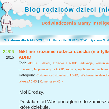
Blog rodziców dzieci (n
Doświadczenia Mamy Intelig
Szkolenie dla NAUCZYCIELI
Kurs dla RODZICÓW
System Mot
24/06
Nikt nie zrozumie rodzica dziecka (nie tylk
ADHD
2015
Tagi:
,
,
,
ADHD u dzieci
Dziecko z ADHD
edukacja
komunika
,
,
,
,
dzieckiem
Moje metody na ADHD
rodzina
wychowanie
zachowa
Kategoria:
,
Codzienność dziecka z ADHD
Wychowanie dziecka
|
tylko) z ADHD
Komentarzy: 45 »
Moi Drodzy,
Dostałam od Was ponaglenie do zamieszcz
które dziękuję.