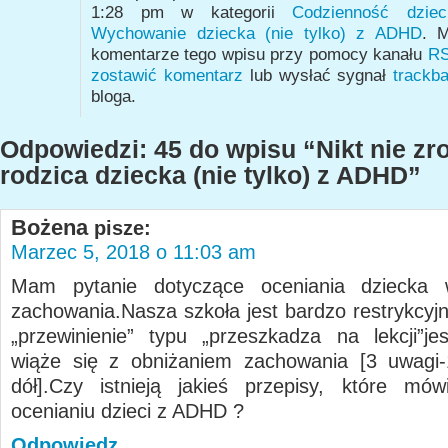
1:28 pm w kategorii
Codzienność dzi
Wychowanie dziecka (nie tylko) z ADHD
. M
komentarze tego wpisu przy pomocy kanału
RS
zostawić komentarz
lub wysłać sygnał
trackb
bloga.
Odpowiedzi: 45 do wpisu “Nikt nie zr
rodzica dziecka (nie tylko) z ADHD”
Bożena
pisze:
Marzec 5, 2018 o 11:03 am
Mam pytanie dotyczące oceniania dziecka
zachowania.Nasza szkoła jest bardzo restrykcyjn
„przewinienie” typu „przeszkadza na lekcji”j
wiąże się z obniżaniem zachowania [3 uwagi-
dół].Czy istnieją jakieś przepisy, które mó
ocenianiu dzieci z ADHD ?
Odpowiedz