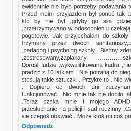
ewidentnie nie było potrzeby podawania t
Przed moim przyjazdem był ponoć tak a
kto by nie był ,gdyby go siła gdzie
,przetrzymywano w odosobnieniu czekając 
pogotowie. Jak przyjechałam do szkoły
trzymany przez dwóch sanitariuszy,o
,pedagog i psycholog szkoły . Biedny zde
,zestresowany,zapłakany …………..sz
Dorośli ludzie ,wykwalifikowana kadra ,n
pradzić z 10 latkiem . Nie potrafią do nieg
stosują takie sztuczki . Przykre to . Nie w
. Dopiero od dwóch dni zaczynam
funkcjonować . Nic mnie tak nie dobiło ja
.Teraz czeka mnie i mojego ADHD-
przesłuchanie na policji i sąd rodzinny 
sie czegoś obawiać . Może ktoś mi coś po
Odpowiedz