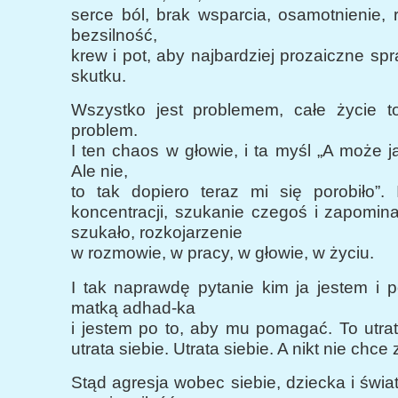
serce ból, brak wsparcia, osamotnienie, 
bezsilność,
krew i pot, aby najbardziej prozaiczne sp
skutku.
Wszystko jest problemem, całe życie to
problem.
I ten chaos w głowie, i ta myśl „A może 
Ale nie,
to tak dopiero teraz mi się porobiło”. 
koncentracji, szukanie czegoś i zapomin
szukało, rozkojarzenie
w rozmowie, w pracy, w głowie, w życiu.
I tak naprawdę pytanie kim ja jestem i 
matką adhad-ka
i jestem po to, aby mu pomagać. To utra
utrata siebie. Utrata siebie. A nikt nie chce 
Stąd agresja wobec siebie, dziecka i świat