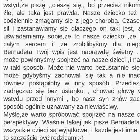
wstyd,że piszę ,,cieszę się,, bo przecież niko
źle, ale taka jest prawda. Nasze dziecko te
codziennie zmagamy się z jego chorobą. Czas
sił i zastanawiamy się dlaczego on taki jest, a
uświadamiamy sobie,że to nasze dziecko ,że
całym sercem i ,że zrobilibyśmy dla nieg
Bernadeta Twój wpis jest naprawdę świetny .
może powinnyśmy spojrzeć na nasze dzieci ,i na
w taki sposób. Może nie warto bezustannie się
może gdybyśmy zachowali się tak a nie inacz
również postąpiłoby w inny sposób. Przecie
zadręczać się bez ustanku , chować głowę 
wstydu przed innymi , bo nasz syn znów zac
sposób ogólnie uznawany za niewłaściwy.
Myślę,że warto spróbować spojrzeć na nasze dz
perspektywy. Właśnie takiej jak pisze Bernadeta
wszystkie dzieci są wyjątkowe, i każde jest inn
to szczęście być rodzicami:-)