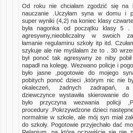
Od roku nie chciałam zgodzić się na i
nauczanie .Uczyłam syna w domu i pr
super wyniki (4,2) na koniec klasy czwar
była nagonka od początku klasy 5 . 
agresywny,nieobliczalny w swoich za
łamanie regulaminu szkoły itp itd. Czuła
szykuje ale nie myślałam że to . 30 wrze
był ponoć tak agresywny ze niby pobił
napadł na kolegę. Wezwano policje i pogo
było jasne ,pogotowie do mojego sy
pobitych ponoć dzieci ,którym nic nie b
okaleczeń, żadnych zadrapań, a h
dziewczynce wystawiła skierowanie do 
było przyczyna wezwania policji ,
procedury .Pokrzywdzone dzieci następne
normalnie w szkole, ale mój syn miał zak
do szkoły. Pogotowie przyjechało dać m
Relanium ,na które oczywiście się nie 