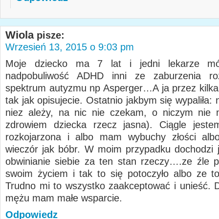
Wiola
pisze:
Wrzesień 13, 2015 o 9:03 pm
Moje dziecko ma 7 lat i jedni lekarze m
nadpobuliwość ADHD inni ze zaburzenia r
spektrum autyzmu np Asperger…A ja przez kilka l
tak jak opisujecie. Ostatnio jakbym się wypaliła:
niez ależy, na nic nie czekam, o niczym nie
zdrowiem dziecka rzecz jasna). Ciągle jest
rozkojarzona i albo mam wybuchy złości albo
wieczór jak bóbr. W moim przypadku dochodzi j
obwinianie siebie za ten stan rzeczy….ze źle 
swoim życiem i tak to się potoczyło albo ze t
Trudno mi to wszystko zaakceptować i unieść.
mężu mam małe wsparcie.
Odpowiedz