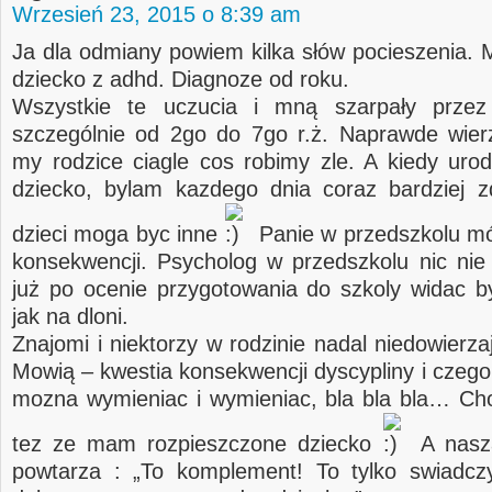
Wrzesień 23, 2015 o 8:39 am
Ja dla odmiany powiem kilka słów pocieszenia. 
dziecko z adhd. Diagnoze od roku.
Wszystkie te uczucia i mną szarpały przez
szczególnie od 2go do 7go r.ż. Naprawde wier
my rodzice ciagle cos robimy zle. A kiedy urod
dziecko, bylam kazdego dnia coraz bardziej 
dzieci moga byc inne
Panie w przedszkolu mó
konsekwencji. Psycholog w przedszkolu nic nie
już po ocenie przygotowania do szkoly widac b
jak na dloni.
Znajomi i niektorzy w rodzinie nadal niedowierza
Mowią – kwestia konsekwencji dyscypliny i czego
mozna wymieniac i wymieniac, bla bla bla… Ch
tez ze mam rozpieszczone dziecko
A nasza
powtarza : „To komplement! To tylko swiadcz