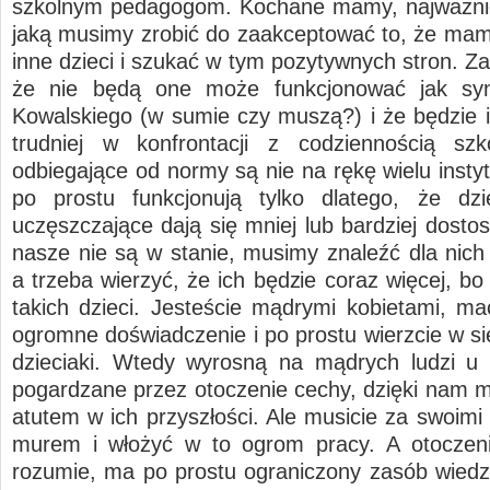
szkolnym pedagogom. Kochane mamy, najważnie
jaką musimy zrobić do zaakceptować to, że mamy
inne dzieci i szukać w tym pozytywnych stron. Z
że nie będą one może funkcjonować jak sy
Kowalskiego (w sumie czy muszą?) i że będzie 
trudniej w konfrontacji z codziennością szk
odbiegające od normy są nie na rękę wielu insty
po prostu funkcjonują tylko dlatego, że dzi
uczęszczające dają się mniej lub bardziej dosto
nasze nie są w stanie, musimy znaleźć dla nich 
a trzeba wierzyć, że ich będzie coraz więcej, bo
takich dzieci. Jesteście mądrymi kobietami, m
ogromne doświadczenie i po prostu wierzcie w si
dzieciaki. Wtedy wyrosną na mądrych ludzi u 
pogardzane przez otoczenie cechy, dzięki nam m
atutem w ich przyszłości. Ale musicie za swoimi
murem i włożyć w to ogrom pracy. A otoczeni
rozumie, ma po prostu ograniczony zasób wiedzy