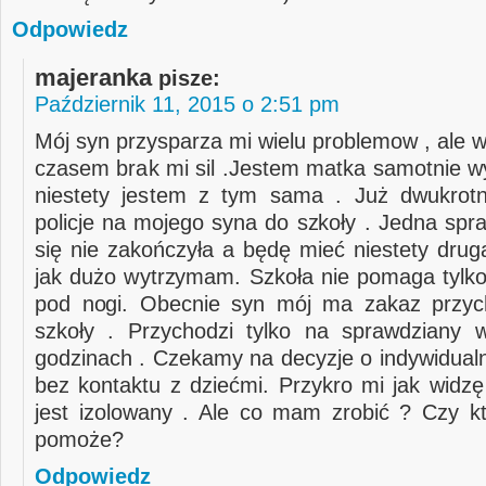
Odpowiedz
majeranka
pisze:
Październik 11, 2015 o 2:51 pm
Mój syn przysparza mi wielu problemow , ale 
czasem brak mi sil .Jestem matka samotnie w
niestety jestem z tym sama . Już dwukrot
policje na mojego syna do szkoły . Jedna spr
się nie zakończyła a będę mieć niestety drug
jak dużo wytrzymam. Szkoła nie pomaga tylko
pod nogi. Obecnie syn mój ma zakaz przyc
szkoły . Przychodzi tylko na sprawdziany 
godzinach . Czekamy na decyzje o indywidual
bez kontaktu z dziećmi. Przykro mi jak widzę
jest izolowany . Ale co mam zrobić ? Czy 
pomoże?
Odpowiedz