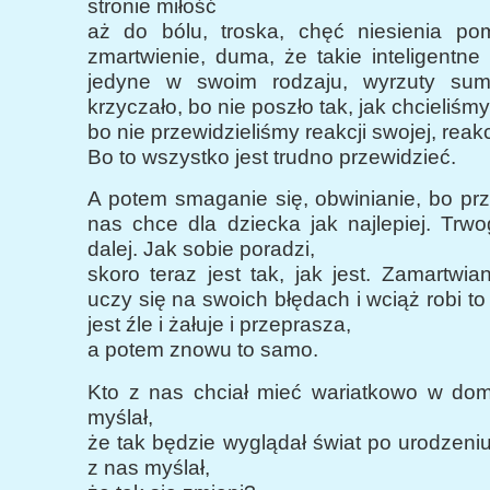
stronie miłość
aż do bólu, troska, chęć niesienia po
zmartwienie, duma, że takie inteligentne 
jedyne w swoim rodzaju, wyrzuty sumi
krzyczało, bo nie poszło tak, jak chcieliśmy
bo nie przewidzieliśmy reakcji swojej, reakc
Bo to wszystko jest trudno przewidzieć.
A potem smaganie się, obwinianie, bo pr
nas chce dla dziecka jak najlepiej. Trw
dalej. Jak sobie poradzi,
skoro teraz jest tak, jak jest. Zamartwian
uczy się na swoich błędach i wciąż robi t
jest źle i żałuje i przeprasza,
a potem znowu to samo.
Kto z nas chciał mieć wariatkowo w do
myślał,
że tak będzie wyglądał świat po urodzeni
z nas myślał,