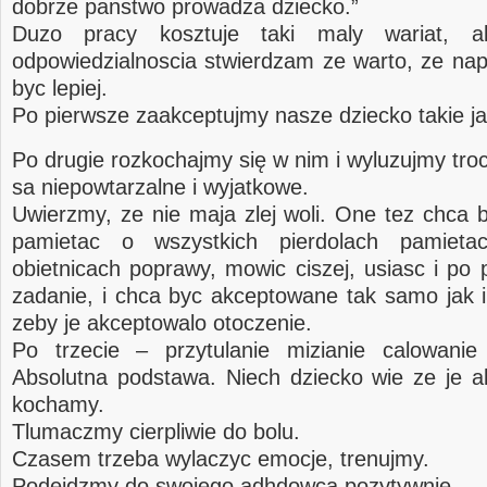
dobrze panstwo prowadza dziecko.”
Duzo pracy kosztuje taki maly wariat, a
odpowiedzialnoscia stwierdzam ze warto, ze n
byc lepiej.
Po pierwsze zaakceptujmy nasze dziecko takie ja
Po drugie rozkochajmy się w nim i wyluzujmy tr
sa niepowtarzalne i wyjatkowe.
Uwierzmy, ze nie maja zlej woli. One tez chca 
pamietac o wszystkich pierdolach pamiet
obietnicach poprawy, mowic ciszej, usiasc i po 
zadanie, i chca byc akceptowane tak samo jak
zeby je akceptowalo otoczenie.
Po trzecie – przytulanie mizianie calowanie
Absolutna podstawa. Niech dziecko wie ze je a
kochamy.
Tlumaczmy cierpliwie do bolu.
Czasem trzeba wylaczyc emocje, trenujmy.
Podejdzmy do swojego adhdowca pozytywnie.