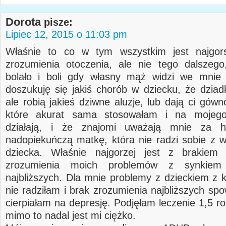
Dorota
pisze:
Lipiec 12, 2015 o 11:03 pm
Właśnie to co w tym wszystkim jest najgor
zrozumienia otoczenia, ale nie tego dalszego,
bolało i boli gdy własny mąż widzi we mnie 
doszukuję się jakiś chorób w dziecku, że dziad
ale robią jakieś dziwne aluzje, lub dają ci gów
które akurat sama stosowałam i na mojeg
działają, i że znajomi uważają mnie za hi
nadopiekuńczą matkę, która nie radzi sobie z
dziecka. Właśnie najgorzej jest z brakiem a
zrozumienia moich problemów z synkiem
najbliższych. Dla mnie problemy z dzieckiem z k
nie radziłam i brak zrozumienia najbliższych sp
cierpiałam na depresję. Podjęłam leczenie 1,5 r
mimo to nadal jest mi ciężko.