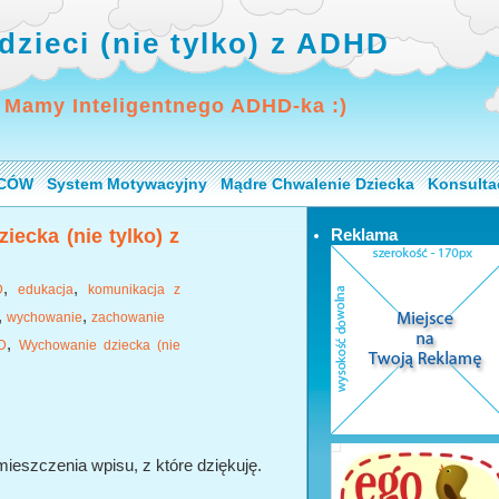
dzieci (nie tylko) z ADHD
 Mamy Inteligentnego ADHD-ka :)
ICÓW
System Motywacyjny
Mądre Chwalenie Dziecka
Konsulta
iecka (nie tylko) z
Reklama
,
,
D
edukacja
komunikacja z
,
,
wychowanie
zachowanie
,
D
Wychowanie dziecka (nie
eszczenia wpisu, z które dziękuję.