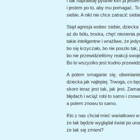
I tak naprawdę pytanie kim ja jest
i jestem po to, aby mu pomagać. To u
siebie. A nikt nie chce zatracić siebi
Stąd agresja wobec siebie, dziecka i
aż do bólu, troska, chęć niesienia
takie inteligentne i wrażliwe, że je
bo się krzyczało, bo nie poszło tak, 
bo nie przewidzieliśmy reakcji swojej
Bo to wszystko jest trudno przewidz
A potem smaganie się, obwiniani
dziecka jak najlepiej. Trwoga, co będ
skoro teraz jest tak, jak jest. Zama
błędach i wciąż robi to samo i znowu 
a potem znowu to samo.
Kto z nas chciał mieć wariatkowo w
że tak będzie wyglądał świat po uro
że tak się zmieni?