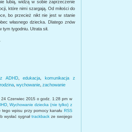
nie lubią, widzą w sobie zaprzeczenie
ji, które nimi szargają. Od miłości do
ce, bo przecież nikt nie jest w stanie
bec własnego dziecka. Dlatego znów
w tym tygodniu. Utrata sił.
.
 z ADHD
,
edukacja
,
komunikacja z
rodzina
,
wychowanie
,
zachowanie
, 24 Czerwiec 2015 o godz. 1:28 pm w
ADHD
,
Wychowanie dziecka (nie tylko) z
e tego wpisu przy pomocy kanału
RSS
b wysłać sygnał
trackback
ze swojego