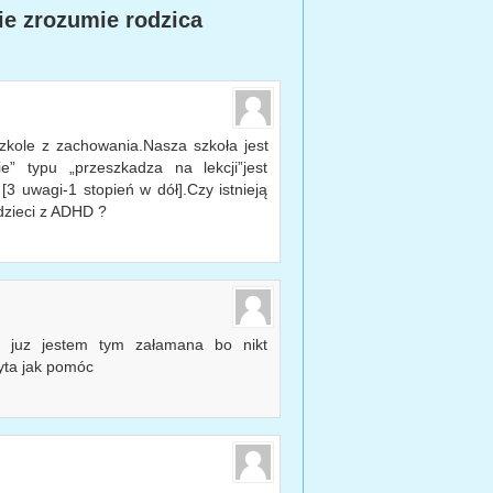
ie zrozumie rodzica
zkole z zachowania.Nasza szkoła jest
e” typu „przeszkadza na lekcji”jest
 uwagi-1 stopień w dół].Czy istnieją
dzieci z ADHD ?
juz jestem tym załamana bo nikt
pyta jak pomóc