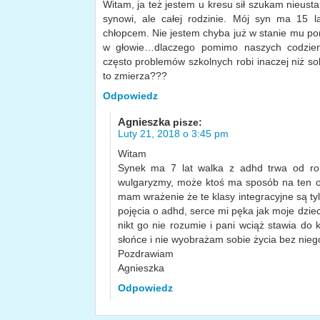
Witam, ja też jestem u kresu sił szukam nieust
synowi, ale całej rodzinie. Mój syn ma 15 lat
chłopcem. Nie jestem chyba już w stanie mu p
w głowie…dlaczego pomimo naszych codzien
często problemów szkolnych robi inaczej niż sobi
to zmierza???
Odpowiedz
Agnieszka
pisze:
Luty 21, 2018 o 3:45 pm
Witam
Synek ma 7 lat walka z adhd trwa od ro
wulgaryzmy, może ktoś ma sposób na ten ob
mam wrażenie że te klasy integracyjne są ty
pojęcia o adhd, serce mi pęka jak moje dziec
nikt go nie rozumie i pani wciąż stawia do
słońce i nie wyobrażam sobie życia bez nieg
Pozdrawiam
Agnieszka
Odpowiedz