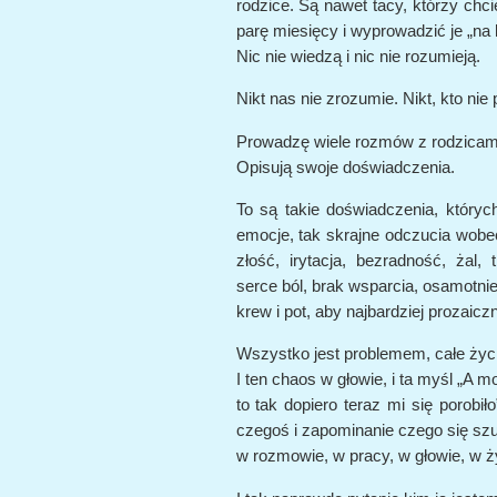
rodzice. Są nawet tacy, którzy chci
parę miesięcy i wyprowadzić je „na 
Nic nie wiedzą i nic nie rozumieją.
Nikt nas nie zrozumie. Nikt, kto nie 
Prowadzę wiele rozmów z rodzicami
Opisują swoje doświadczenia.
To są takie doświadczenia, któryc
emocje, tak skrajne odczucia wobe
złość, irytacja, bezradność, żal,
serce ból, brak wsparcia, osamotnie
krew i pot, aby najbardziej prozaic
Wszystko jest problemem, całe życie
I ten chaos w głowie, i ta myśl „A m
to tak dopiero teraz mi się porobiło
czegoś i zapominanie czego się szu
w rozmowie, w pracy, w głowie, w ż