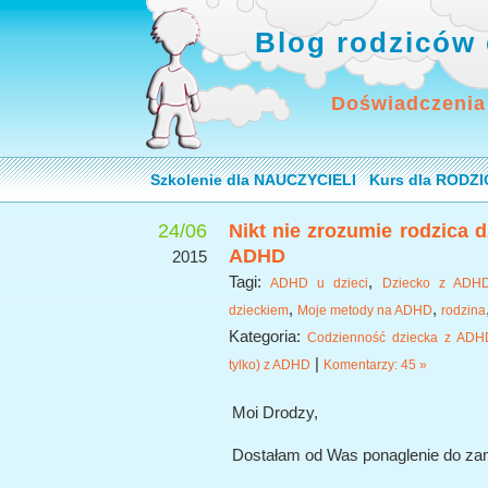
Blog rodziców 
Doświadczenia
Szkolenie dla NAUCZYCIELI
Kurs dla RODZ
24/06
Nikt nie zrozumie rodzica dz
ADHD
2015
Tagi:
,
ADHD u dzieci
Dziecko z ADH
,
,
dzieckiem
Moje metody na ADHD
rodzina
Kategoria:
Codzienność dziecka z ADH
|
tylko) z ADHD
Komentarzy: 45 »
Moi Drodzy,
Dostałam od Was ponaglenie do zami