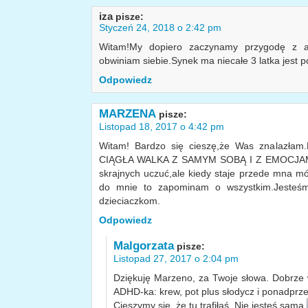
iza
pisze:
Styczeń 24, 2018 o 2:42 pm
Witam!My dopiero zaczynamy przygodę z ad
obwiniam siebie.Synek ma niecałe 3 latka jest 
Odpowiedz
MARZENA
pisze:
Listopad 18, 2017 o 4:42 pm
Witam! Bardzo się cieszę,że Was znalazłam
CIĄGŁA WALKA Z SAMYM SOBĄ I Z EMOCJAMI.To
skrajnych uczuć,ale kiedy staje przede mna mój
do mnie to zapominam o wszystkim.Jesteśm
dzieciaczkom.
Odpowiedz
Malgorzata
pisze:
Listopad 27, 2017 o 2:04 pm
Dziękuję Marzeno, za Twoje słowa. Dobrze 
ADHD-ka: krew, pot plus słodycz i ponadprzec
Cieszymy się, że tu trafiłaś. Nie jesteś sama