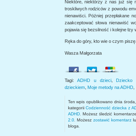
Niektóre, niektórzy z nas już się 
troskliwych rodziców z powodu emoc
nienawiści. Później przepłakane no
zaakceptować słowa nienawiść wo
pojawia się bezsilność i kolejne łzy 
Ręka do góry, kto wie o czym piszę
Wasza Małgorzata
Tagi:
ADHD u dzieci
,
Dziecko
dzieckiem
,
Moje metody na ADHD
,
Ten wpis opublikowano dnia środa
kategorii
Codzienność dziecka z 
ADHD
. Możesz śledzić komentarz
2.0
. Możesz
zostawić komentarz
lu
bloga.