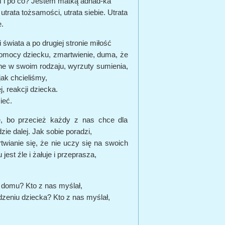
em i po co? Jestem matką adhad-ka
trata tożsamości, utrata siebie. Utrata
e.
 świata a po drugiej stronie miłość
 pomocy dziecku, zmartwienie, duma, że
dyne w swoim rodzaju, wyrzuty sumienia,
jak chcieliśmy,
, reakcji dziecka.
ieć.
e, bo przecież każdy z nas chce dla
zie dalej. Jak sobie poradzi,
rtwianie się, że nie uczy się na swoich
jest źle i żałuje i przeprasza,
 domu? Kto z nas myślał,
dzeniu dziecka? Kto z nas myślał,