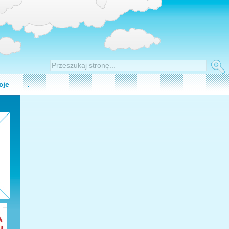
cje
.