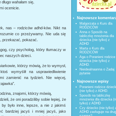
 długo wahałam się,
i ocenicie.
Najnowsze komentar
Malgorzata
o
Kurs dla
RODZICÓW
ek, nas – rodziców adhd-ków. Nikt na
Anna o
Sposób na
 zrozumie co przeżywamy. Nie uda się
tabliczkę mnożenia dla
, przekazać, pokazać.
dziecka (nie tylko) z
ADHD
Marta o
Kurs dla
agog, czy psycholog, który tłumaczy w
RODZICÓW
ec naszych dzieci.
Aga o
Poranieni rodzice
dziecka (nie tylko) z
ADHD.
iarkowie,
którzy mówią, że to wymysł,
Nieidealnaanna
o
Zadaj
toś wymyślił na usprawiedliwienie
pytanie
mi zamienić na tydzień. Nie więcej,
Najnowsze wpisy
zajawka”.
Poranieni rodzice dziec
(nie tylko) z ADHD.
odzina, znajomi, którzy mówią,
Sposób na tabliczkę
zieli, że oni poradziliby sobie lepiej, że
mnożenia dla dziecka (n
tylko) z ADHD
 by było inne, lepsze, a nie z jakimś
Czy dziecko (nie tylko) 
bardziej jacyś i mniej jacyś, jako
ADHD zasługuje na dru
szansę?