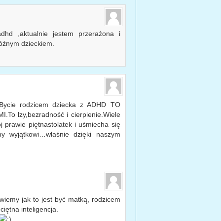
hd ,aktualnie jestem przerażona i
późnym dzieckiem.
.Bycie rodzicem dziecka z ADHD TO
 łzy,bezradność i cierpienie.Wiele
 prawie piętnastolatek i uśmiecha się
y wyjątkowi…właśnie dzięki naszym
wiemy jak to jest być matką, rodzicem
iętna inteligencja.