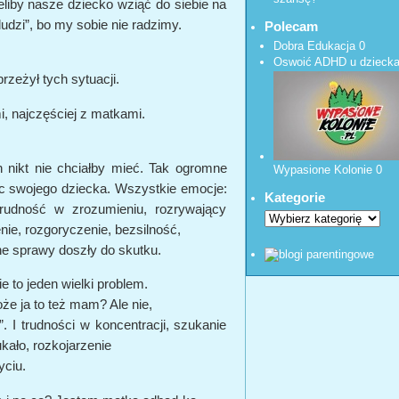
eliby nasze dziecko wziąć do siebie na
ludzi”, bo my sobie nie radzimy.
Polecam
Dobra Edukacja
0
Oswoić ADHD u dzieck
przeżył tych sytuacji.
, najczęściej z matkami.
h nikt nie chciałby mieć. Tak ogromne
Wypasione Kolonie
0
c swojego dziecka. Wszystkie emocje:
Kategorie
 trudność w zrozumieniu, rozrywający
nie, rozgoryczenie, bezsilność,
zne sprawy doszły do skutku.
 to jeden wielki problem.
oże ja to też mam? Ale nie,
”. I trudności w koncentracji, szukanie
kało, rozkojarzenie
yciu.