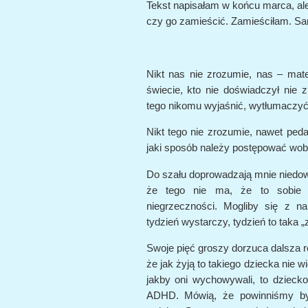
Tekst napisałam w końcu marca, ale
czy go zamieścić. Zamieściłam. Sam
Nikt nas nie zrozumie, nas – mat
świecie, kto nie doświadczył nie
tego nikomu wyjaśnić, wytłumaczyć
Nikt tego nie zrozumie, nawet ped
jaki sposób należy postępować wob
Do szału doprowadzają mnie niedow
że tego nie ma, że to sobie k
niegrzeczności. Mogliby się z na
tydzień wystarczy, tydzień to taka „
Swoje pięć groszy dorzuca dalsza r
że jak żyją to takiego dziecka nie wid
jakby oni wychowywali, to dziecko
ADHD. Mówią, że powinniśmy być 