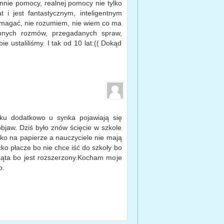
annie pomocy, realnej pomocy nie tylko
 i jest fantastycznym, inteligentnym
omagać, nie rozumiem, nie wiem co ma
nych rozmów, przegadanych spraw,
e ustaliliśmy. I tak od 10 lat:(( Dokąd
ku dodatkowo u synka pojawiają się
jaw. Dziś było znów ścięcie w szkole
lko na papierze a nauczyciele nie mają
ko płacze bo nie chce iść do szkoły bo
 kąta bo jest rozszerzony.Kocham moje
o.