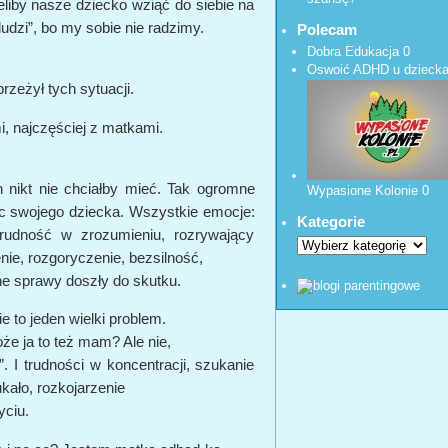
eliby nasze dziecko wziąć do siebie na
ludzi”, bo my sobie nie radzimy.
Polecam
Dobra Edukacja
0
Oswoić ADHD u dzieck
przeżył tych sytuacji.
, najczęściej z matkami.
h nikt nie chciałby mieć. Tak ogromne
Wypasione Kolonie
0
c swojego dziecka. Wszystkie emocje:
Kategorie
 trudność w zrozumieniu, rozrywający
nie, rozgoryczenie, bezsilność,
zne sprawy doszły do skutku.
 to jeden wielki problem.
oże ja to też mam? Ale nie,
”. I trudności w koncentracji, szukanie
kało, rozkojarzenie
yciu.