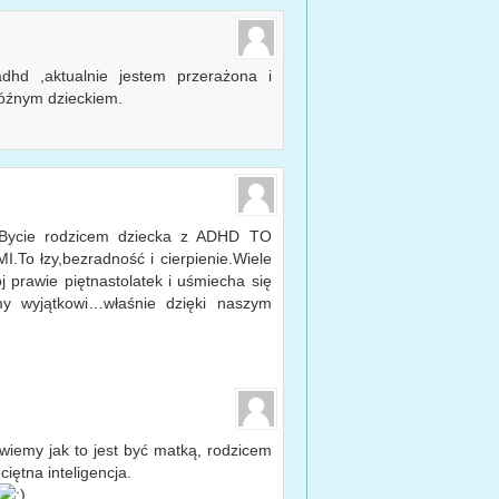
hd ,aktualnie jestem przerażona i
późnym dzieckiem.
.Bycie rodzicem dziecka z ADHD TO
 łzy,bezradność i cierpienie.Wiele
 prawie piętnastolatek i uśmiecha się
y wyjątkowi…właśnie dzięki naszym
wiemy jak to jest być matką, rodzicem
iętna inteligencja.