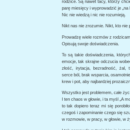
rodzice. Są nawet tacy, którzy chci
parę miesięcy i wyprowadzić je „na 
Nic nie wiedzą i nic nie rozumieją.
Nikt nas nie zrozumie. Nikt, kto nie 
Prowadzę wiele rozmów z rodzicami
Opisują swoje doświadczenia.
To są takie doświadczenia, któryc
emocje, tak skrajne odczucia wobe
złość, irytacja, bezradność, żal,
serce ból, brak wsparcia, osamotnie
krew i pot, aby najbardziej prozaic
Wszystko jest problemem, całe życie
I ten chaos w głowie, i ta myśl „A m
to tak dopiero teraz mi się porobiło
czegoś i zapominanie czego się szu
w rozmowie, w pracy, w głowie, w ż