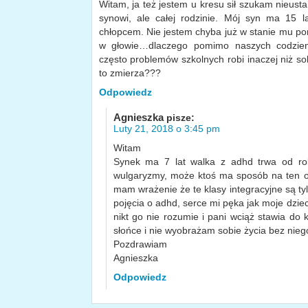
Witam, ja też jestem u kresu sił szukam nieust
synowi, ale całej rodzinie. Mój syn ma 15 lat
chłopcem. Nie jestem chyba już w stanie mu p
w głowie…dlaczego pomimo naszych codzien
często problemów szkolnych robi inaczej niż sobi
to zmierza???
Odpowiedz
Agnieszka
pisze:
Luty 21, 2018 o 3:45 pm
Witam
Synek ma 7 lat walka z adhd trwa od ro
wulgaryzmy, może ktoś ma sposób na ten ob
mam wrażenie że te klasy integracyjne są ty
pojęcia o adhd, serce mi pęka jak moje dziec
nikt go nie rozumie i pani wciąż stawia do
słońce i nie wyobrażam sobie życia bez nieg
Pozdrawiam
Agnieszka
Odpowiedz