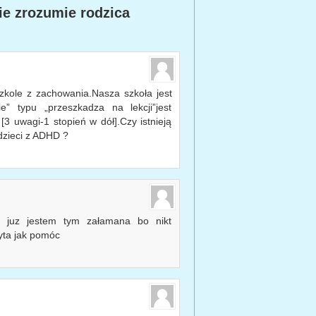
ie zrozumie rodzica
zkole z zachowania.Nasza szkoła jest
e” typu „przeszkadza na lekcji”jest
 uwagi-1 stopień w dół].Czy istnieją
dzieci z ADHD ?
juz jestem tym załamana bo nikt
pyta jak pomóc