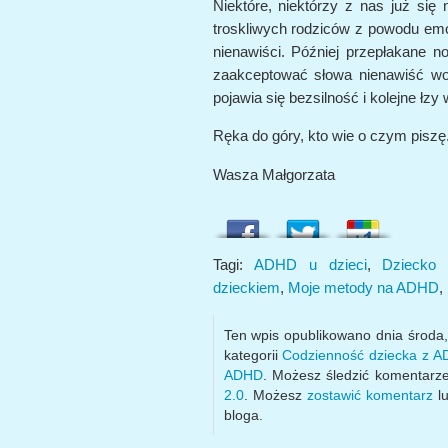
Niektóre, niektórzy z nas już się 
troskliwych rodziców z powodu emoc
nienawiści. Później przepłakane no
zaakceptować słowa nienawiść wo
pojawia się bezsilność i kolejne łzy 
Ręka do góry, kto wie o czym piszę
Wasza Małgorzata
Tagi:
ADHD u dzieci
,
Dziecko
dzieckiem
,
Moje metody na ADHD
,
Ten wpis opublikowano dnia środa
kategorii
Codzienność dziecka z 
ADHD
. Możesz śledzić komentarz
2.0
. Możesz
zostawić komentarz
lu
bloga.