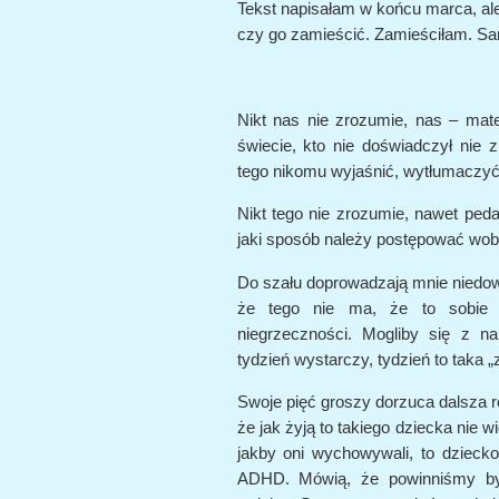
Tekst napisałam w końcu marca, ale
czy go zamieścić. Zamieściłam. Sam
Nikt nas nie zrozumie, nas – mat
świecie, kto nie doświadczył nie
tego nikomu wyjaśnić, wytłumaczyć
Nikt tego nie zrozumie, nawet ped
jaki sposób należy postępować wob
Do szału doprowadzają mnie niedow
że tego nie ma, że to sobie k
niegrzeczności. Mogliby się z na
tydzień wystarczy, tydzień to taka „
Swoje pięć groszy dorzuca dalsza r
że jak żyją to takiego dziecka nie wid
jakby oni wychowywali, to dziecko
ADHD. Mówią, że powinniśmy być 