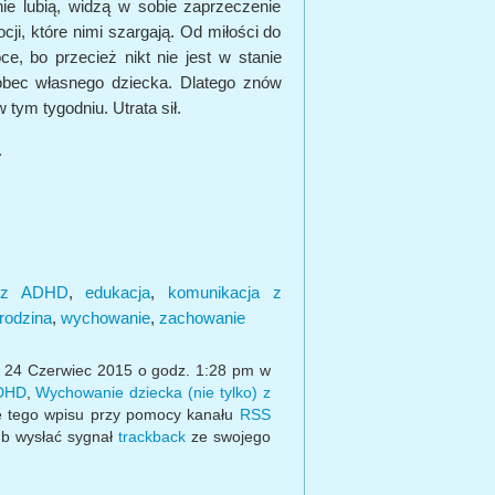
nie lubią, widzą w sobie zaprzeczenie
ji, które nimi szargają. Od miłości do
ce, bo przecież nikt nie jest w stanie
bec własnego dziecka. Dlatego znów
w tym tygodniu. Utrata sił.
.
 z ADHD
,
edukacja
,
komunikacja z
rodzina
,
wychowanie
,
zachowanie
, 24 Czerwiec 2015 o godz. 1:28 pm w
ADHD
,
Wychowanie dziecka (nie tylko) z
e tego wpisu przy pomocy kanału
RSS
b wysłać sygnał
trackback
ze swojego