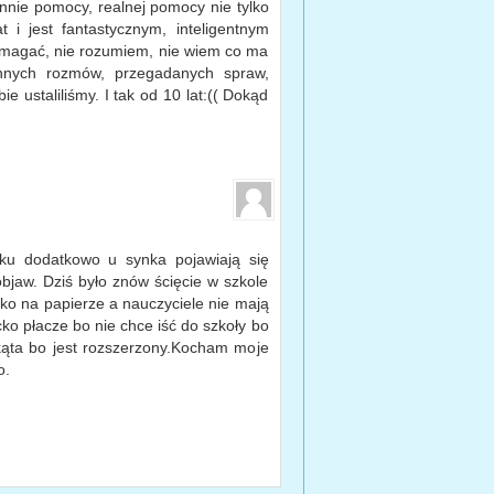
annie pomocy, realnej pomocy nie tylko
 i jest fantastycznym, inteligentnym
omagać, nie rozumiem, nie wiem co ma
nych rozmów, przegadanych spraw,
e ustaliliśmy. I tak od 10 lat:(( Dokąd
ku dodatkowo u synka pojawiają się
jaw. Dziś było znów ścięcie w szkole
lko na papierze a nauczyciele nie mają
ko płacze bo nie chce iść do szkoły bo
 kąta bo jest rozszerzony.Kocham moje
o.