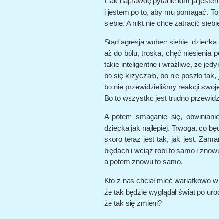
I tak naprawdę pytanie kim ja jest
i jestem po to, aby mu pomagać. To u
siebie. A nikt nie chce zatracić siebi
Stąd agresja wobec siebie, dziecka i
aż do bólu, troska, chęć niesienia
takie inteligentne i wrażliwe, że je
bo się krzyczało, bo nie poszło tak, 
bo nie przewidzieliśmy reakcji swojej
Bo to wszystko jest trudno przewidz
A potem smaganie się, obwiniani
dziecka jak najlepiej. Trwoga, co będ
skoro teraz jest tak, jak jest. Zama
błędach i wciąż robi to samo i znowu 
a potem znowu to samo.
Kto z nas chciał mieć wariatkowo w
że tak będzie wyglądał świat po uro
że tak się zmieni?