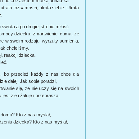
em i po co? Jestem matką adhad-ka
trata tożsamości, utrata siebie. Utrata
e.
 świata a po drugiej stronie miłość
 pomocy dziecku, zmartwienie, duma, że
dyne w swoim rodzaju, wyrzuty sumienia,
jak chcieliśmy,
, reakcji dziecka.
ieć.
e, bo przecież każdy z nas chce dla
zie dalej. Jak sobie poradzi,
rtwianie się, że nie uczy się na swoich
jest źle i żałuje i przeprasza,
 domu? Kto z nas myślał,
dzeniu dziecka? Kto z nas myślał,