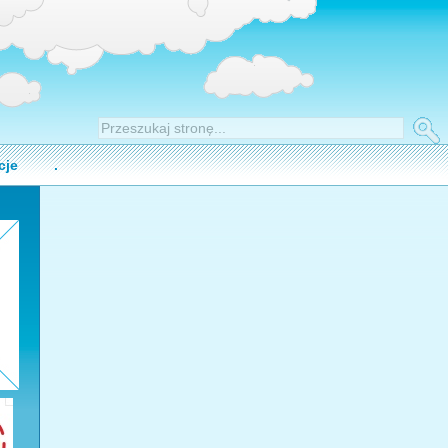
cje
.