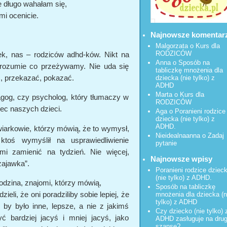
 długo wahałam się,
i ocenicie.
Najnowsze komentar
Malgorzata
o
Kurs dla
RODZICÓW
ek, nas – rodziców adhd-ków. Nikt na
Anna o
Sposób na
 zrozumie co przeżywamy. Nie uda się
tabliczkę mnożenia dla
, przekazać, pokazać.
dziecka (nie tylko) z
ADHD
Marta o
Kurs dla
agog, czy psycholog, który tłumaczy w
RODZICÓW
ec naszych dzieci.
Aga o
Poranieni rodzice
dziecka (nie tylko) z
ADHD.
iarkowie,
którzy mówią, że to wymysł,
Nieidealnaanna
o
Zadaj
toś wymyślił na usprawiedliwienie
pytanie
mi zamienić na tydzień. Nie więcej,
Najnowsze wpisy
zajawka”.
Poranieni rodzice dziec
(nie tylko) z ADHD.
odzina, znajomi, którzy mówią,
Sposób na tabliczkę
zieli, że oni poradziliby sobie lepiej, że
mnożenia dla dziecka (n
tylko) z ADHD
 by było inne, lepsze, a nie z jakimś
Czy dziecko (nie tylko) 
bardziej jacyś i mniej jacyś, jako
ADHD zasługuje na dru
szansę?