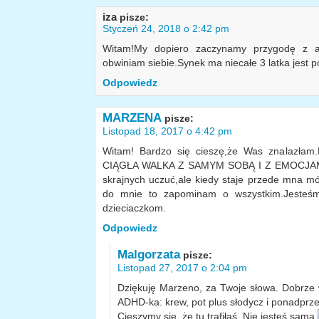
iza
pisze:
Styczeń 24, 2018 o 2:42 pm
Witam!My dopiero zaczynamy przygodę z ad
obwiniam siebie.Synek ma niecałe 3 latka jest 
Odpowiedz
MARZENA
pisze:
Listopad 18, 2017 o 4:42 pm
Witam! Bardzo się cieszę,że Was znalazłam
CIĄGŁA WALKA Z SAMYM SOBĄ I Z EMOCJAMI.To
skrajnych uczuć,ale kiedy staje przede mna mój
do mnie to zapominam o wszystkim.Jesteśm
dzieciaczkom.
Odpowiedz
Malgorzata
pisze:
Listopad 27, 2017 o 2:04 pm
Dziękuję Marzeno, za Twoje słowa. Dobrze 
ADHD-ka: krew, pot plus słodycz i ponadprzec
Cieszymy się, że tu trafiłaś. Nie jesteś sama