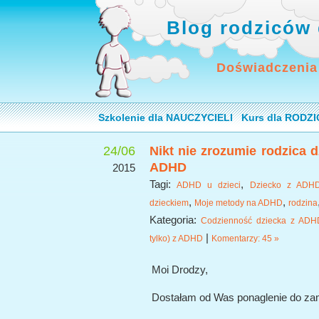
Blog rodziców 
Doświadczenia
Szkolenie dla NAUCZYCIELI
Kurs dla RODZ
24/06
Nikt nie zrozumie rodzica dz
ADHD
2015
Tagi:
,
ADHD u dzieci
Dziecko z ADH
,
,
dzieckiem
Moje metody na ADHD
rodzina
Kategoria:
Codzienność dziecka z ADH
|
tylko) z ADHD
Komentarzy: 45 »
Moi Drodzy,
Dostałam od Was ponaglenie do zami