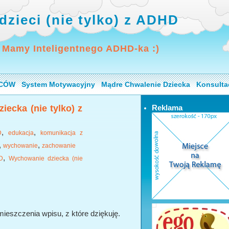
dzieci (nie tylko) z ADHD
 Mamy Inteligentnego ADHD-ka :)
ICÓW
System Motywacyjny
Mądre Chwalenie Dziecka
Konsulta
iecka (nie tylko) z
Reklama
,
,
D
edukacja
komunikacja z
,
,
wychowanie
zachowanie
,
D
Wychowanie dziecka (nie
eszczenia wpisu, z które dziękuję.